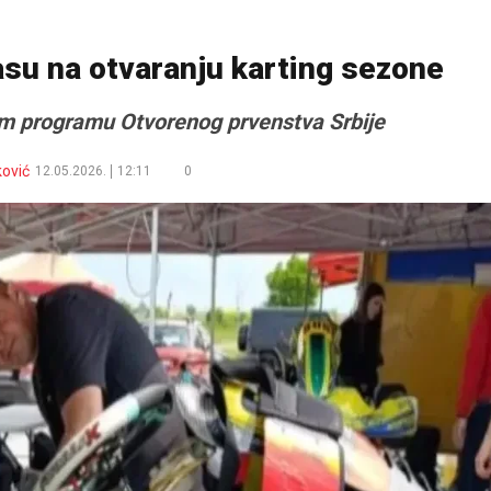
asu na otvaranju karting sezone
om programu Otvorenog prvenstva Srbije
ković
12.05.2026.
12:11
0