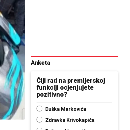
Anketa
Čiji rad na premijerskoj
funkciji ocjenjujete
pozitivno?
Duška Markovića
Zdravka Krivokapića