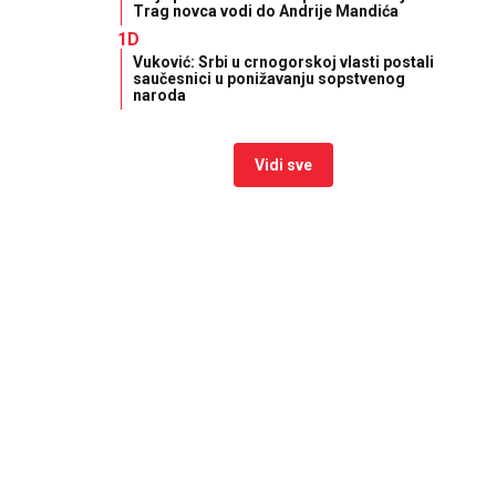
Trag novca vodi do Andrije Mandića
1D
Vuković: Srbi u crnogorskoj vlasti postali
saučesnici u ponižavanju sopstvenog
naroda
Vidi sve