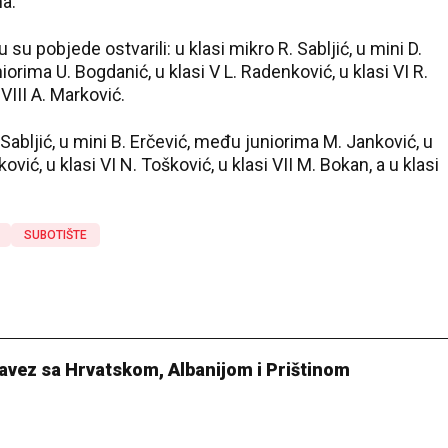
ha.
u pobjede ostvarili: u klasi mikro R. Sabljić, u mini D.
orima U. Bogdanić, u klasi V L. Radenković, u klasi VI R.
 VIII A. Marković.
R. Sabljić, u mini B. Erčević, među juniorima M. Janković, u
vić, u klasi VI N. Tošković, u klasi VII M. Bokan, a u klasi
SUBOTIŠTE
avez sa Hrvatskom, Albanijom i Prištinom