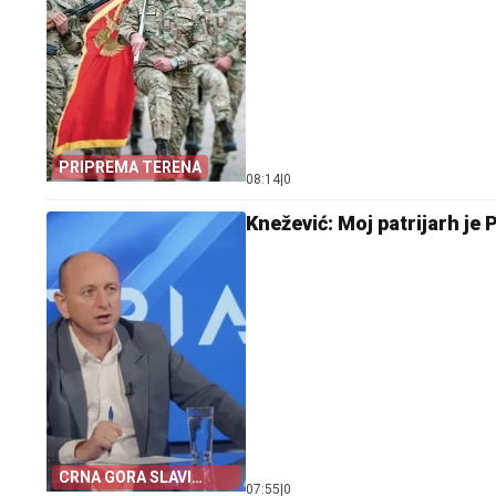
PRIPREMA TERENA
08:14
|
0
Knežević: Moj patrijarh je 
CRNA GORA SLAVI
07:55
|
0
„OLUJU“