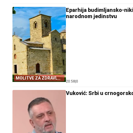
Eparhija budimljansko-nik
narodnom jedinstvu
MOLITVE ZA ZDRAVLJE
20:58
|
0
I USPJEH
Vuković: Srbi u crnogorsko