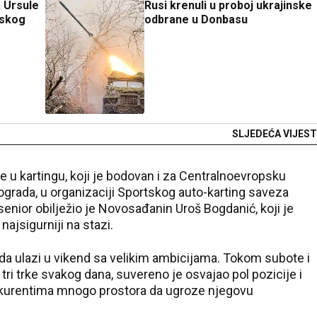
 Ursule
Rusi krenuli u proboj ukrajinske
uskog
odbrane u Donbasu
SLJEDEĆA VIJEST
 u kartingu, koji je bodovan i za Centralnoevropsku
grada, u organizaciji Sportskog auto-karting saveza
senior obilježio je Novosađanin Uroš Bogdanić, koji je
ajsigurniji na stazi.
 da ulazi u vikend sa velikim ambicijama. Tokom subote i
 tri trke svakog dana, suvereno je osvajao pol pozicije i
 konkurentima mnogo prostora da ugroze njegovu