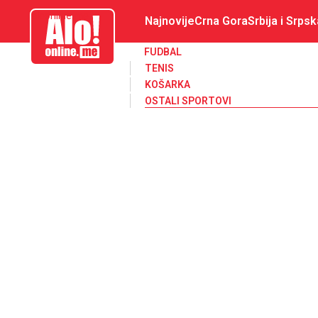
aloonline.me
Najnovije
Crna Gora
Srbija i Srpsk
FUDBAL
TENIS
KOŠARKA
OSTALI SPORTOVI