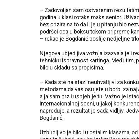
– Zadovoljan sam ostvarenim rezultatima
godina u klasi rotaks maks senior. Uživa
bez obzira na to da li je u pitanju bio nezv
podršci oca u boksu tokom pripreme kart
– rekao je Bogdanić poslije nedjeljne trk
Njegova ubjedljiva vožnja izazvala je i re
tehničku ispravnost kartinga. Međutim, po
bilo u skladu sa propisima.
– Kada ste na stazi neuhvatljivi za konku
metodama da vas osujete u borbi za najvi
a ja sam brz i uspjeh je tu. Važno je ista
internacionalnoj sceni, u jakoj konkuren
napreduje, a rezultat je sada vidljiv. Je
Bogdanić.
Uzbudljivo je bilo i u ostalim klasama, o