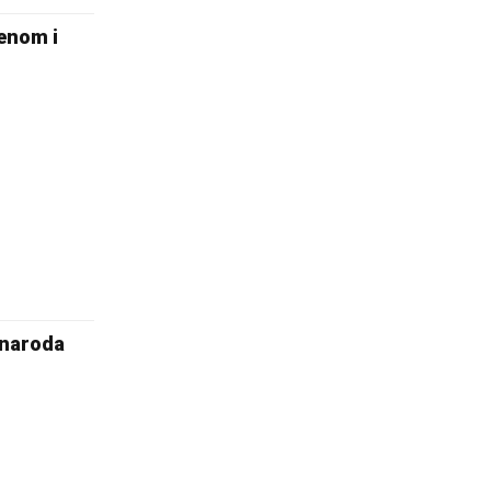
enom i
 naroda