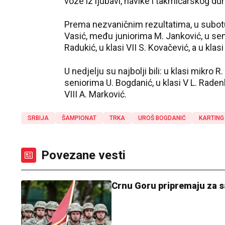
voze iz ljubavi, navike i takmičarskog du
Prema nezvaničnim rezultatima, u subotu s
Vasić, među juniorima M. Janković, u seni
Radukić, u klasi VII S. Kovačević, a u klasi
U nedjelju su najbolji bili: u klasi mikro 
seniorima U. Bogdanić, u klasi V L. Radenko
VIII A. Marković.
SRBIJA
ŠAMPIONAT
TRKA
UROŠ BOGDANIĆ
KARTING
Povezane vesti
Crnu Goru pripremaju za s