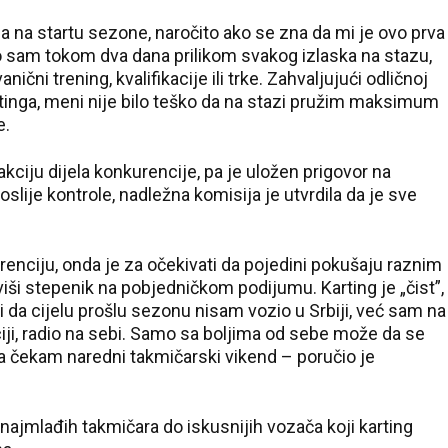
 na startu sezone, naročito ako se zna da mi je ovo prva
o sam tokom dva dana prilikom svakog izlaska na stazu,
anični trening, kvalifikacije ili trke. Zahvaljujući odličnoj
inga, meni nije bilo teško da na stazi pružim maksimum
e.
akciju dijela konkurencije, pa je uložen prigovor na
slije kontrole, nadležna komisija je utvrdila da je sve
renciju, onda je za očekivati da pojedini pokušaju raznim
ši stepenik na pobjedničkom podijumu. Karting je „čist”,
ći da cijelu prošlu sezonu nisam vozio u Srbiji, već sam na
ciji, radio na sebi. Samo sa boljima od sebe može da se
dva čekam naredni takmičarski vikend – poručio je
d najmlađih takmičara do iskusnijih vozača koji karting