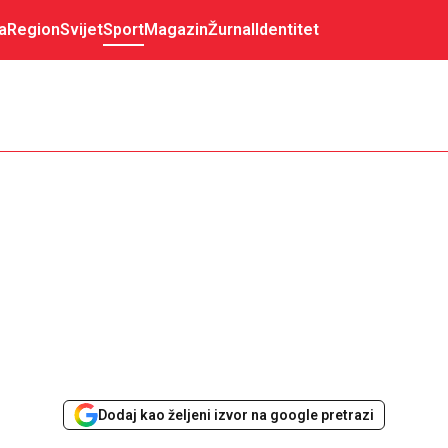
a
Region
Svijet
Sport
Magazin
Žurnal
Identitet
Dodaj kao željeni izvor na google pretrazi