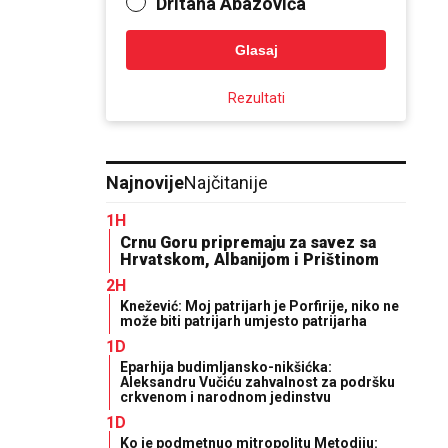
Dritana Abazovića
Glasaj
Rezultati
Najnovije
Najčitanije
1H
Crnu Goru pripremaju za savez sa
Hrvatskom, Albanijom i Prištinom
2H
Knežević: Moj patrijarh je Porfirije, niko ne
može biti patrijarh umjesto patrijarha
1D
Eparhija budimljansko-nikšićka:
Aleksandru Vučiću zahvalnost za podršku
crkvenom i narodnom jedinstvu
1D
Ko je podmetnuo mitropolitu Metodiju: