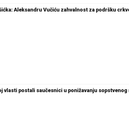
šićka: Aleksandru Vučiću zahvalnost za podršku crkv
j vlasti postali saučesnici u ponižavanju sopstvenog