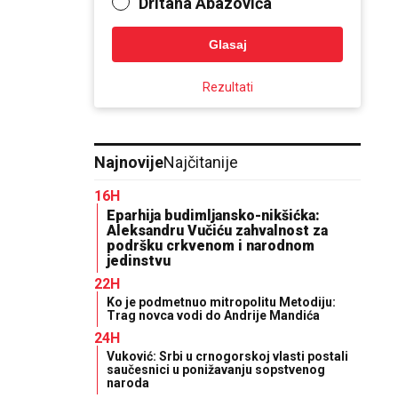
Dritana Abazovića
Glasaj
Rezultati
Najnovije
Najčitanije
16H
Eparhija budimljansko-nikšićka:
Aleksandru Vučiću zahvalnost za
podršku crkvenom i narodnom
jedinstvu
22H
Ko je podmetnuo mitropolitu Metodiju:
Trag novca vodi do Andrije Mandića
24H
Vuković: Srbi u crnogorskoj vlasti postali
saučesnici u ponižavanju sopstvenog
naroda