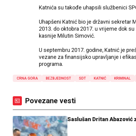
Katnića su takođe uhapsili službenici SP
Uhapšeni Katnić bio je državni sekretar M
2013. do oktobra 2017. u vrijeme dok su m
kasnije Milutin Simović.
U septembru 2017. godine, Katnić je preš
vezane za finansijsko upravljanje i efik
programa.
CRNA GORA
BEZBJEDNOST
SDT
KATNIĆ
KRIMINAL
Povezane vesti
Saslušan Dritan Abazović 