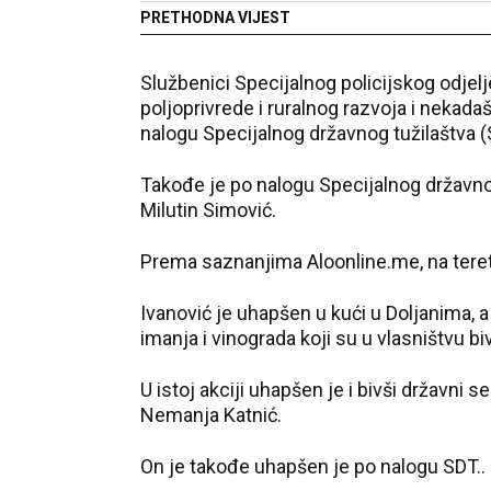
PRETHODNA VIJEST
Službenici Specijalnog policijskog odjel
poljoprivrede i ruralnog razvoja i nekad
nalogu Specijalnog državnog tužilaštva (
Takođe je po nalogu Specijalnog državnog
Milutin Simović.
Prema saznanjima Aloonline.me, na teret 
Ivanović je uhapšen u kući u Doljanima, a b
imanja i vinograda koji su u vlasništvu bi
U istoj akciji uhapšen je i bivši državni s
Nemanja Katnić.
On je takođe uhapšen je po nalogu SDT..