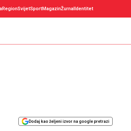
a
Region
Svijet
Sport
Magazin
Žurnal
Identitet
Dodaj kao željeni izvor na google pretrazi