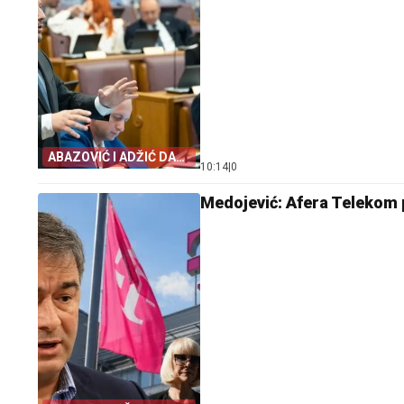
ABAZOVIĆ I ADŽIĆ DALI
10:14
|
0
IZJAVE
Medojević: Afera Telekom p