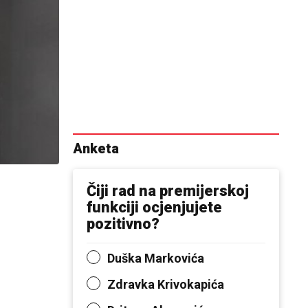
Anketa
Čiji rad na premijerskoj
funkciji ocjenjujete
pozitivno?
Duška Markovića
Zdravka Krivokapića