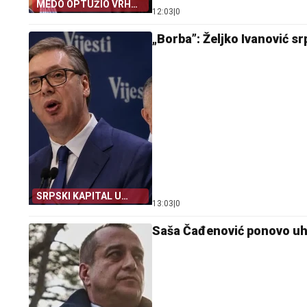
MEDO OPTUŽIO VRH
12:03
|
0
TUŽILAŠTVA
„Borba”: Željko Ivanović s
SRPSKI KAPITAL U
13:03
|
0
CRNOJ GORI
Saša Čađenović ponovo uh