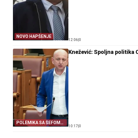
NOVO HAPŠENJE
12:06
|
0
Knežević: Spoljna politika
POLEMIKA SA ŠEFOM
10:17
|
0
DIPLOMATIJE