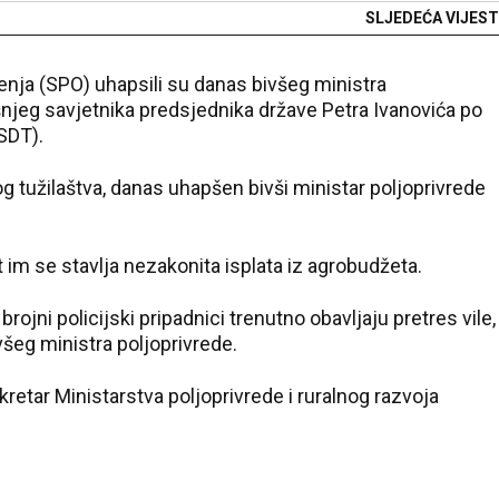
SLJEDEĆA VIJEST
jenja (SPO) uhapsili su danas bivšeg ministra
ašnjeg savjetnika predsjednika države Petra Ivanovića po
SDT).
 tužilaštva, danas uhapšen bivši ministar poljoprivrede
im se stavlja nezakonita isplata iz agrobudžeta.
rojni policijski pripadnici trenutno obavljaju pretres vile,
všeg ministra poljoprivrede.
ekretar Ministarstva poljoprivrede i ruralnog razvoja