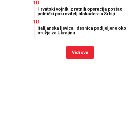
1D
Hrvatski vojnik iz ratnih operacija postao
politički pokrovitelj blokadera u Srbiji
1D
Italijanska ljevica i desnica podijeljene oko
oružja za Ukrajinu
Vidi sve