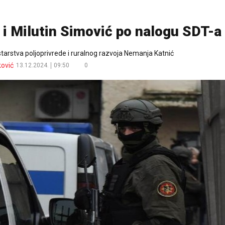
 i Milutin Simović po nalogu SDT-a
nistarstva poljoprivrede i ruralnog razvoja Nemanja Katnić
ković
13.12.2024.
09:50
0