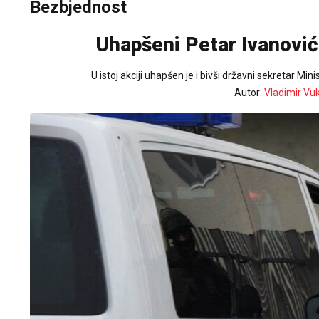
Bezbjednost
Uhapšeni Petar Ivanović
U istoj akciji uhapšen je i bivši državni sekretar Mi
Autor:
Vladimir Vu