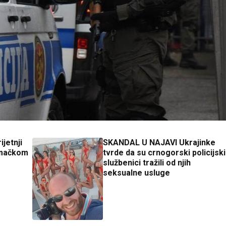
jetnji
SKANDAL U NAJAVI Ukrajinke
emačkom
tvrde da su crnogorski policijski
službenici tražili od njih
seksualne usluge