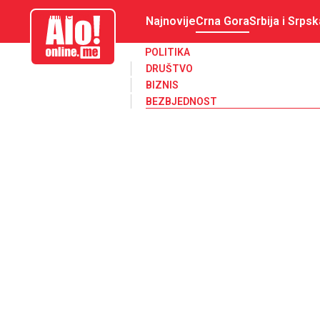
aloonline.me
Najnovije
Crna Gora
Srbija i Srpsk
POLITIKA
DRUŠTVO
BIZNIS
BEZBJEDNOST