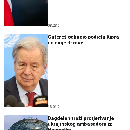
08:23
|
0
Gutereš odbacio podjelu Kipra
na dvije države
13:01
|
0
Dagdelen traži protjerivanje
ukrajinskog ambasadora iz
Njemačke