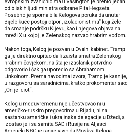
evropskim zvaničnicima u Vašington je prenio jedan
od bliskih ljudi ministra odbrane Pita Hegseta.
Posebno je sporna bila Kelogova poruka da unutar
Bijele kuće postoji otpor „izolacionistima“ koji žele
da smanje podršku Kijevu, kao i njegova objava na
mreži X u kojoj je Zelenskog nazvao hrabrim vođom.
Nakon toga, Kelog je pozvan u Ovalni kabinet. Tramp
ga je direktno upitao da li zaista smatra Zelenskog
hrabrim čovjekom, na šta je izaslanik potvrdno
odgovorio i čak ga uporedio sa Abrahamom
Linkolnom. Prema navodima izvora, Tramp je kasnije,
u razgovoru sa saradnicima, kratko prokomentarisao:
„On je idiot“.
Kelog u međuvremenu nije učestvovao ni u
američko-ruskim pregovorima u Rijadu, ni na
sastanku američke i ukrajinske delegacije u Džedi, a
izostao je i sa samita SAD i Rusije na Aljasci.
Američki NBC je ranije javio da Moskva Keloga