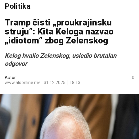
Politika
Tramp čisti „proukrajinsku
struju“: Kita Keloga nazvao
„idiotom“ zbog Zelenskog
Kelog hvalio Zelenskog, usledio brutalan
odgovor
Autor:
0
www.aloonline.me
31.12.2025.
18:13