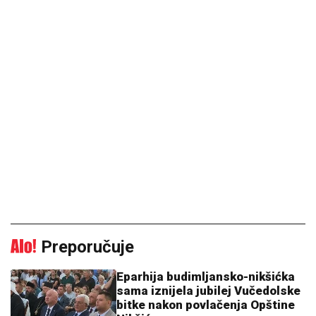
Preporučuje
Eparhija budimljansko-nikšićka
sama iznijela jubilej Vučedolske
bitke nakon povlačenja Opštine