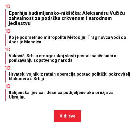
1D
Eparhija budimljansko-nikšićka: Aleksandru Vučiću
zahvalnost za podršku crkvenom i narodnom
jedinstvu
1D
Ko je podmetnuo mitropolitu Metodiju: Trag novca vodi do
Andrije Mandića
1D
Vuković: Srbi u crnogorskoj vlasti postali saučesnici u
ponižavanju sopstvenog naroda
1D
Hrvatski vojnik iz ratnih operacija postao politički pokrovitelj
blokadera u Srbiji
1D
Italijanska ljevica i desnica podijeljene oko oružja za
Ukrajinu
Vidi sve