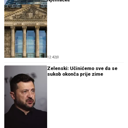
12:42
|
0
Zelenski: Učinićemo sve da se
sukob okonča prije zime