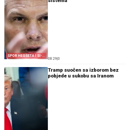
sistema
SPOR HEGSETA I SI-
08:29
|
0
EN-ENA
Tramp suočen sa izborom bez
pobjede u sukobu sa Iranom