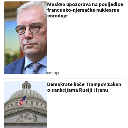
Moskva upozorava na posljedice
francusko-njemačke nuklearne
saradnje
08:13
|
0
Demokrate koče Trampov zakon
o sankcijama Rusiji i Iranu