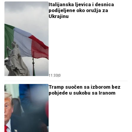
Italijanska ljevica i desnica
podijeljene oko oružja za
Ukrajinu
11:33
|
0
Tramp suočen sa izborom bez
pobjede u sukobu sa Iranom