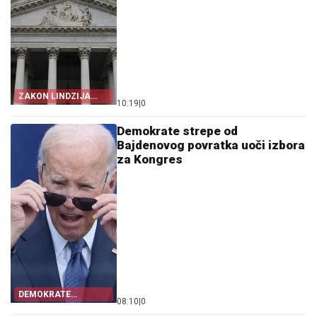
ZAKON LINDZIJA
10:19
|
0
GREJEMA
Demokrate strepe od
Bajdenovog povratka uoči izbora
za Kongres
DEMOKRATE
08:10
|
0
STRAHUJU