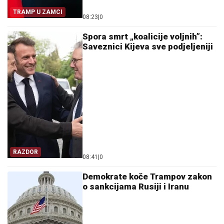
TRAMP U ZAMCI
08:23
|
0
Spora smrt „koalicije voljnih”:
Saveznici Kijeva sve podjeljeniji
RAZDOR
08:41
|
0
Demokrate koče Trampov zakon
o sankcijama Rusiji i Iranu