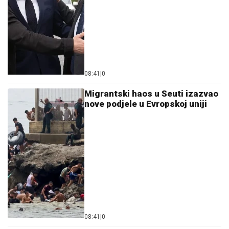
08:41
|
0
Migrantski haos u Seuti izazvao
nove podjele u Evropskoj uniji
08:41
|
0