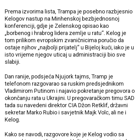
Prema izvorima lista, Trampa je posebno razbjesnio
Kelogov nastup na Minhenskoj bezbjednosnoj
konferenciji, gdje je Zelenskog opisao kao
„borbenog i hrabrog lidera zemlje u ratu“. Kelog je
tom prilikom evropskim zvaničnicima poručio da
ostaje njihov „najbolji prijatelj“ u Bijeloj kući, iako je u
isto vrijeme njegov uticaj u administraciji bio sve
slabiji.
Dan ranije, podsjeća Njujork tajms, Tramp je
telefonom razgovarao sa ruskim predsjednikom
Vladimirom Putinom i najavio pokretanje pregovora o
okončanju rata u Ukrajini. U pregovaračkom timu SAD
tada su navedeni direktor CIA Džon Retklif, državni
sekretar Marko Rubio i savjetnik Majk Volc, ali ne i
Kelog.
Kako se navodi, razgovore koje je Kelog vodio sa