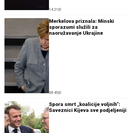
14:21
|
0
Merkelova priznala: Minski
sporazumi služili za
naoružavanje Ukrajine
08:45
|
0
Spora smrt „koalicije voljnih”:
Saveznici Kijeva sve podjeljeniji