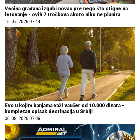
Većina građana izgubi novac pre nego što stigne na
letovanje - ovih 7 troškova skoro niko ne planira
15. 07. 2026 07:44
Evo u kojim banjama važi vaučer od 10.000 dinara -
kompletan spisak destinacija u Srbiji
06. 08. 2026 07:08