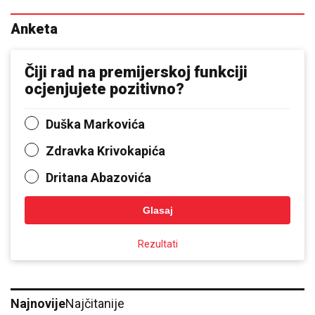
Anketa
Čiji rad na premijerskoj funkciji
ocjenjujete pozitivno?
Duška Markovića
Zdravka Krivokapića
Dritana Abazovića
Glasaj
Rezultati
Najnovije
Najčitanije