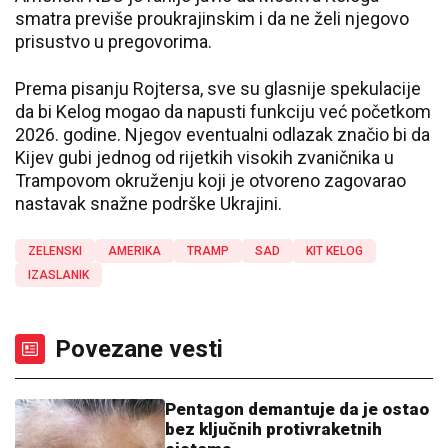
smatra previše proukrajinskim i da ne želi njegovo
prisustvo u pregovorima.
Prema pisanju Rojtersa, sve su glasnije spekulacije
da bi Kelog mogao da napusti funkciju već početkom
2026. godine. Njegov eventualni odlazak značio bi da
Kijev gubi jednog od rijetkih visokih zvaničnika u
Trampovom okruženju koji je otvoreno zagovarao
nastavak snažne podrške Ukrajini.
ZELENSKI
AMERIKA
TRAMP
SAD
KIT KELOG
IZASLANIK
Povezane vesti
Pentagon demantuje da je ostao
bez ključnih protivraketnih