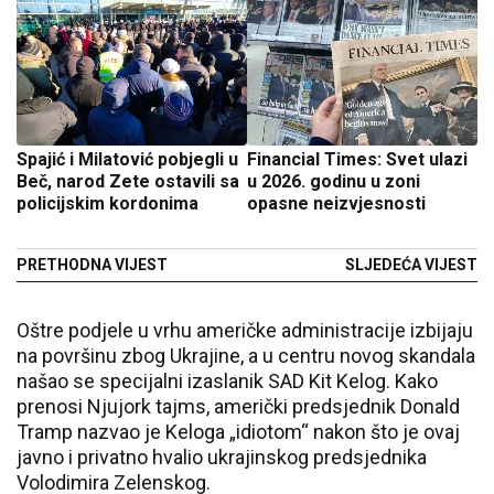
Spajić i Milatović pobjegli u
Financial Times: Svet ulazi
Beč, narod Zete ostavili sa
u 2026. godinu u zoni
policijskim kordonima
opasne neizvjesnosti
PRETHODNA VIJEST
SLJEDEĆA VIJEST
Oštre podjele u vrhu američke administracije izbijaju
na površinu zbog Ukrajine, a u centru novog skandala
našao se specijalni izaslanik SAD Kit Kelog. Kako
prenosi Njujork tajms, američki predsjednik Donald
Tramp nazvao je Keloga „idiotom“ nakon što je ovaj
javno i privatno hvalio ukrajinskog predsjednika
Volodimira Zelenskog.