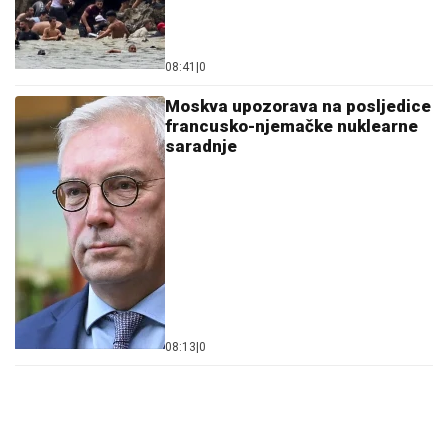
08:41
|
0
Moskva upozorava na posljedice
francusko-njemačke nuklearne
saradnje
08:13
|
0