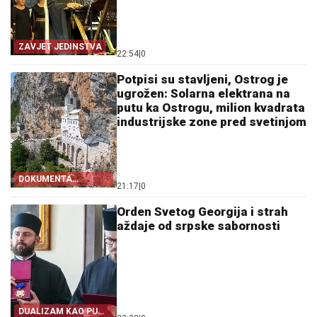
ZAVJET JEDINSTVA
22:54
|
0
Potpisi su stavljeni, Ostrog je
ugrožen: Solarna elektrana na
putu ka Ostrogu, milion kvadrata
industrijske zone pred svetinjom
DOKUMENTA
21:17
|
0
OTKRIVAJU
Orden Svetog Georgija i strah
aždaje od srpske sabornosti
DUALIZAM KAO PUT