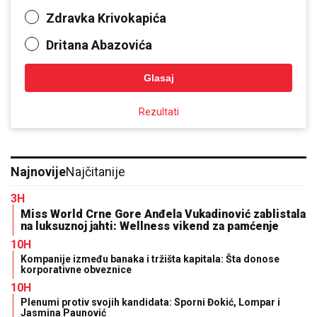
Zdravka Krivokapića
Dritana Abazovića
Glasaj
Rezultati
Najnovije
Najčitanije
3H
Miss World Crne Gore Anđela Vukadinović zablistala
na luksuznoj jahti: Wellness vikend za pamćenje
10H
Kompanije između banaka i tržišta kapitala: Šta donose
korporativne obveznice
10H
Plenumi protiv svojih kandidata: Sporni Đokić, Lompar i
Jasmina Paunović