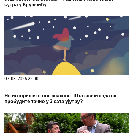
сутра у Крушчићу
07. 08. 2026 22:00
Не игноришите ове знакове: Шта значи када се
пробудите тачно у 3 сата ујутру?