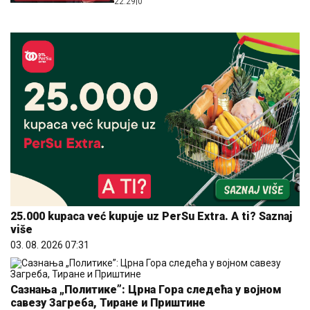
22:29
|
0
IZ SRPSTVA
25.000 kupaca već kupuje uz PerSu Extra. A ti? Saznaj
više
03. 08. 2026 07:31
Сазнања „Политике”: Црна Гора следећа у војном
савезу Загреба, Тиране и Приштине