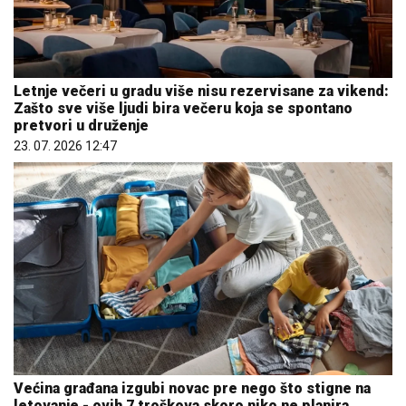
Letnje večeri u gradu više nisu rezervisane za vikend:
Zašto sve više ljudi bira večeru koja se spontano
pretvori u druženje
23. 07. 2026 12:47
Većina građana izgubi novac pre nego što stigne na
letovanje - ovih 7 troškova skoro niko ne planira