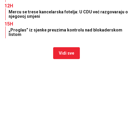
12H
Mercu se trese kancelarska fotelja: U CDU već razgovaraju o
njegovoj smjeni
15H
„Proglas” iz sjenke preuzima kontrolu nad blokaderskom
listom
Vidi sve