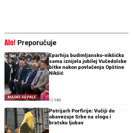
Preporučuje
Eparhija budimljansko-nikšićka
sama iznijela jubilej Vučedolske
bitke nakon povlačenja Opštine
Nikšić
MASKE SU PALE
12:34
|
0
Patrijarh Porfirije: Vučiji do
obavezuje Srbe na slogu i
bratsku ljubav