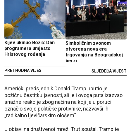
Kijev ukinuo Božić: Dan
Simboličnim zvonom
programera umjesto
otvorena nova era
Hristovog rođenja
trgovanja na Beogradskoj
berzi
PRETHODNA VIJEST
SLJEDEĆA VIJEST
Američki predsjednik Donald Tramp uputio je
božićnu čestitku javnosti, ali je i ovoga puta izazvao
snažne reakcije zbog načina na koji je u poruci
označio svoje političke protivnike, nazvavši ih
„radikalno ljevičarskim ološem“.
U objavi na društvenoj mreži Trut soušal, Tramp je