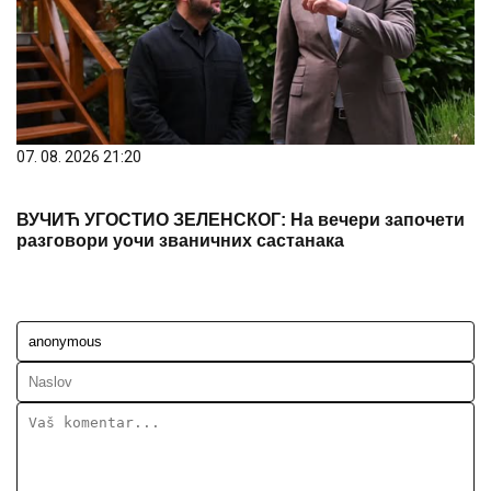
07. 08. 2026 21:20
ВУЧИЋ УГОСТИО ЗЕЛЕНСКОГ: На вечери започети
разговори уочи званичних састанака