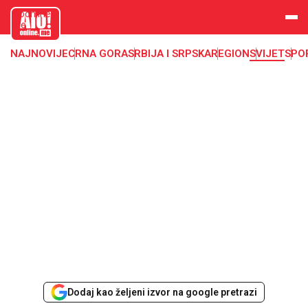
aloonline.
me
NAJNOVIJE
CRNA GORA
SRBIJA I SRPSKA
REGION
SVIJET
SPO
Dodaj kao željeni izvor na google pretrazi