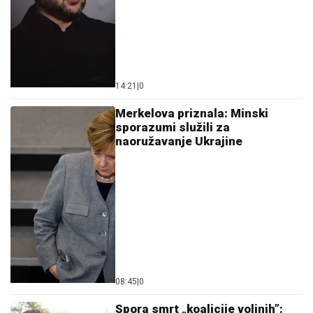
14:21
|
0
Merkelova priznala: Minski
sporazumi služili za
naoružavanje Ukrajine
08:45
|
0
Spora smrt „koalicije voljnih”: