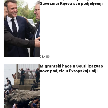
Saveznici Kijeva sve podjeljeniji
08:41
|
0
Migrantski haos u Seuti izazvao
nove podjele u Evropskoj uniji