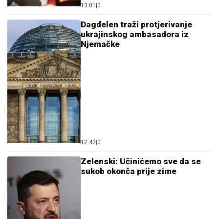
13:01
|
0
Dagdelen traži protjerivanje
ukrajinskog ambasadora iz
Njemačke
12:42
|
0
Zelenski: Učinićemo sve da se
sukob okonča prije zime