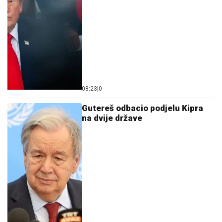
08:23
|
0
Gutereš odbacio podjelu Kipra
na dvije države