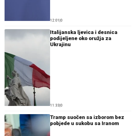
12:01
|
0
Italijanska ljevica i desnica
podijeljene oko oružja za
Ukrajinu
11:33
|
0
Tramp suočen sa izborom bez
pobjede u sukobu sa Iranom