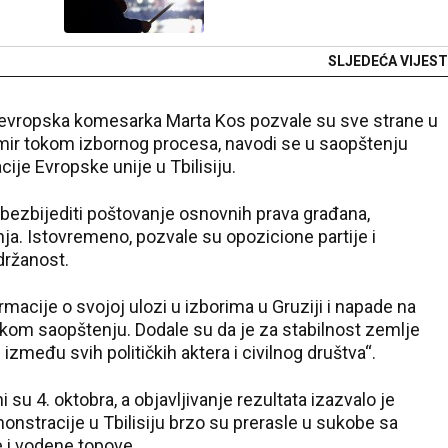
SLJEDEĆA VIJEST
i evropska komesarka Marta Kos pozvale su sve strane u
u mir tokom izbornog procesa, navodi se u saopštenju
ije Evropske unije u Tbilisiju.
 obezbijediti poštovanje osnovnih prava građana,
nja. Istovremeno, pozvale su opozicione partije i
držanost.
acije o svojoj ulozi u izborima u Gruziji i napade na
kom saopštenju. Dodale su da je za stabilnost zemlje
 između svih političkih aktera i civilnog društva“.
i su 4. oktobra, a objavljivanje rezultata izazvalo je
nstracije u Tbilisiju brzo su prerasle u sukobe sa
ce i vodene topove.