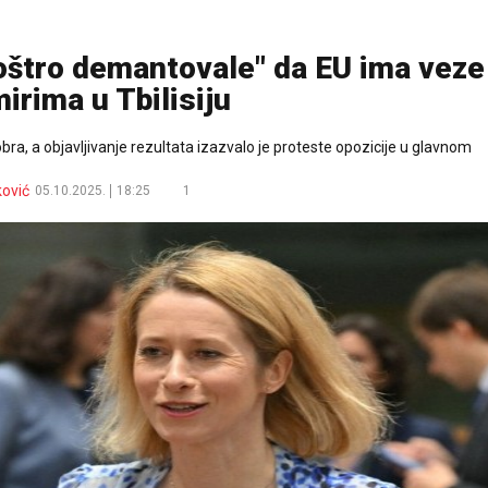
"oštro demantovale" da EU ima veze
irima u Tbilisiju
tobra, a objavljivanje rezultata izazvalo je proteste opozicije u glavnom
ković
05.10.2025.
18:25
1