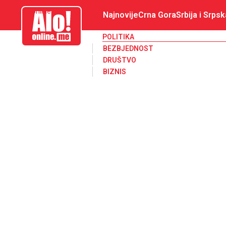
aloonline.me
Najnovije
Crna Gora
Srbija i Srpsk
POLITIKA
BEZBJEDNOST
DRUŠTVO
BIZNIS