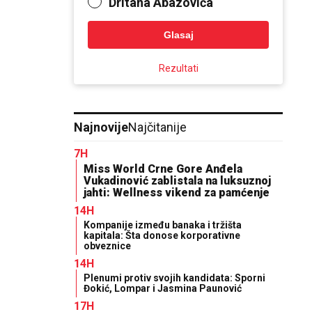
Dritana Abazovića
Glasaj
Rezultati
Najnovije
Najčitanije
7H
Miss World Crne Gore Anđela
Vukadinović zablistala na luksuznoj
jahti: Wellness vikend za pamćenje
14H
Kompanije između banaka i tržišta
kapitala: Šta donose korporativne
obveznice
14H
Plenumi protiv svojih kandidata: Sporni
Đokić, Lompar i Jasmina Paunović
17H