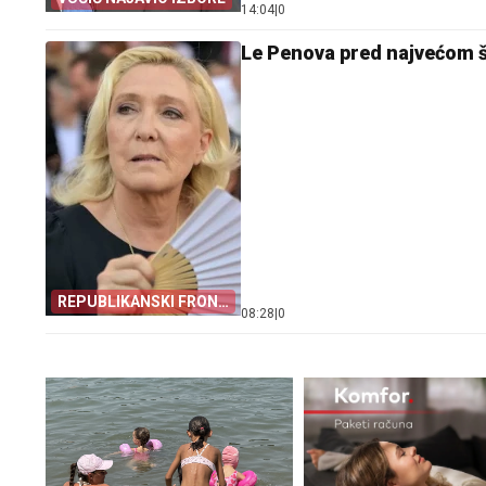
14:04
|
0
Le Penova pred najvećom š
REPUBLIKANSKI FRONT
08:28
|
0
SLABI