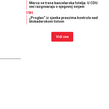
Mercu se trese kancelarska fotelja: U CDU
već razgovaraju o njegovoj smjeni
19H
„Proglas” iz sjenke preuzima kontrolu nad
blokaderskom listom
Vidi sve