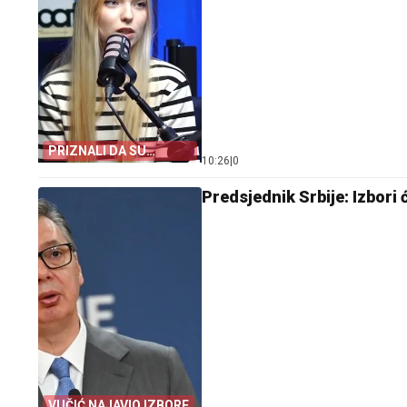
PRIZNALI DA SU
10:26
|
0
NESTRUČNI
Predsjednik Srbije: Izbori 
VUČIĆ NAJAVIO IZBORE