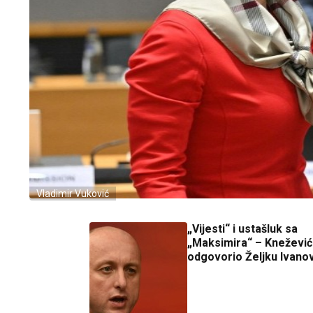
Vladimir Vuković
„Vijesti“ i ustašluk sa
„Maksimira“ – Knežević
odgovorio Željku Ivano