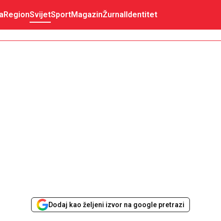
a
Region
Svijet
Sport
Magazin
Žurnal
Identitet
Dodaj kao željeni izvor na google pretrazi