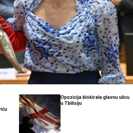
Opozicija blokirala glavnu ulicu
u Tbilisiju
viću