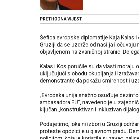
PRETHODNA VIJEST
Šefica evropske diplomatije Kaja Kalas 
Gruziji da se uzdrže od nasilja i očuvaj
objavljenom na zvaničnoj stranici Delegac
Kalas i Kos poručile su da vlasti moraju
uključujući slobodu okupljanja i izražava
demonstrante da pokažu smirenost i uz
„Evropska unija snažno osuđuje dezinform
ambasadora EU“, navedeno je u zajednič
ključan „konstruktivan i inkluzivan dijalog
Podsjetimo, lokalni izbori u Gruziji održan
proteste opozicije u glavnom gradu. Demo
policijom, koja je koristila suzavac, pali