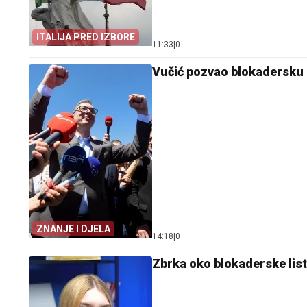
ITALIJA PRED IZBORE
11:33
|
0
Vučić pozvao blokadersku l
ZNANJE I DJELA
14:18
|
0
Zbrka oko blokaderske list