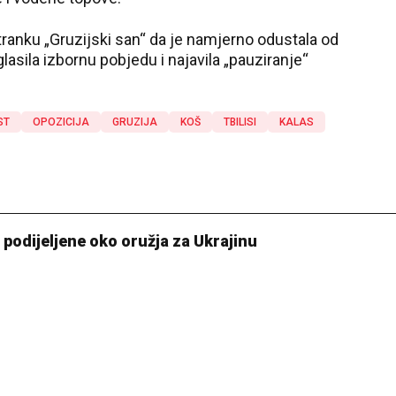
stranku „Gruzijski san“ da je namjerno odustala od
asila izbornu pobjedu i najavila „pauziranje“
ST
OPOZICIJA
GRUZIJA
KOŠ
TBILISI
KALAS
ca podijeljene oko oružja za Ukrajinu