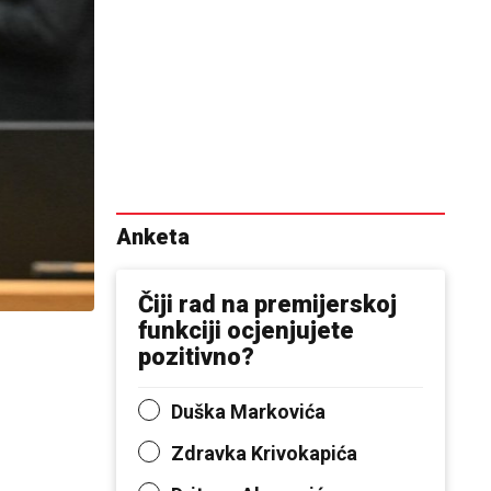
Anketa
Čiji rad na premijerskoj
funkciji ocjenjujete
pozitivno?
Duška Markovića
Zdravka Krivokapića