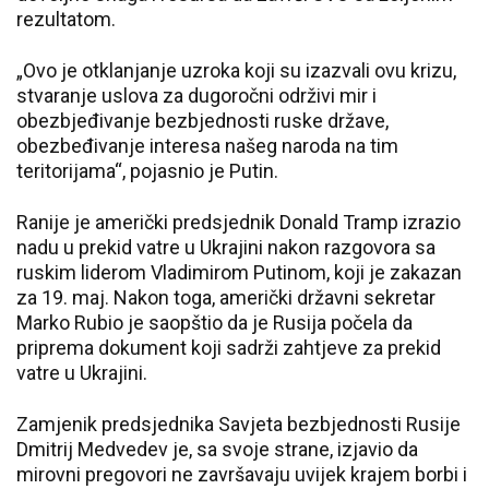
rezultatom.
„Ovo je otklanjanje uzroka koji su izazvali ovu krizu,
stvaranje uslova za dugoročni održivi mir i
obezbjeđivanje bezbjednosti ruske države,
obezbeđivanje interesa našeg naroda na tim
teritorijama“, pojasnio je Putin.
Ranije je američki predsjednik Donald Tramp izrazio
nadu u prekid vatre u Ukrajini nakon razgovora sa
ruskim liderom Vladimirom Putinom, koji je zakazan
za 19. maj. Nakon toga, američki državni sekretar
Marko Rubio je saopštio da je Rusija počela da
priprema dokument koji sadrži zahtjeve za prekid
vatre u Ukrajini.
Zamjenik predsjednika Savjeta bezbjednosti Rusije
Dmitrij Medvedev je, sa svoje strane, izjavio da
mirovni pregovori ne završavaju uvijek krajem borbi i