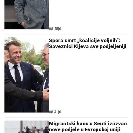
08:45
|
0
Spora smrt „koalicije voljnih”:
Saveznici Kijeva sve podjeljeniji
08:41
|
0
Migrantski haos u Seuti izazvao
nove podjele u Evropskoj uniji