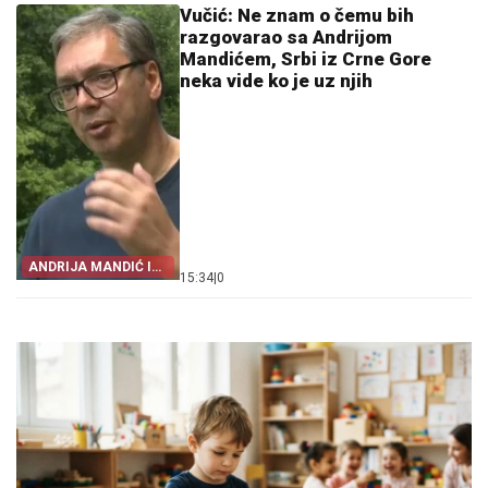
Vučić: Ne znam o čemu bih
razgovarao sa Andrijom
Mandićem, Srbi iz Crne Gore
neka vide ko je uz njih
ANDRIJA MANDIĆ I
15:34
|
0
VLAST U PODGORICI