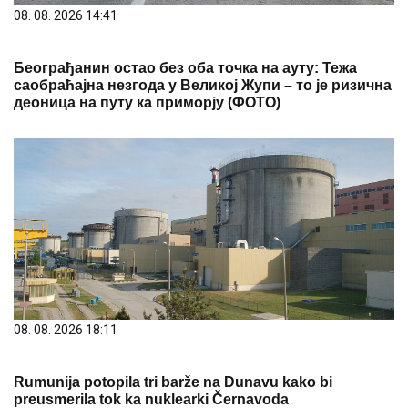
08. 08. 2026 14:41
Београђанин остао без оба точка на ауту: Тежа
саобраћајна незгода у Великој Жупи – то је ризична
деоница на путу ка приморју (ФОТО)
08. 08. 2026 18:11
Rumunija potopila tri barže na Dunavu kako bi
preusmerila tok ka nuklearki Černavoda