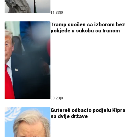
11:33
|
0
Tramp suočen sa izborom bez
pobjede u sukobu sa Iranom
08:23
|
0
Gutereš odbacio podjelu Kipra
na dvije države