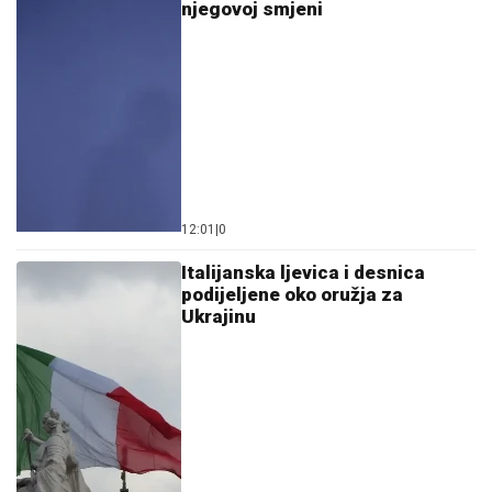
njegovoj smjeni
12:01
|
0
Italijanska ljevica i desnica
podijeljene oko oružja za
Ukrajinu