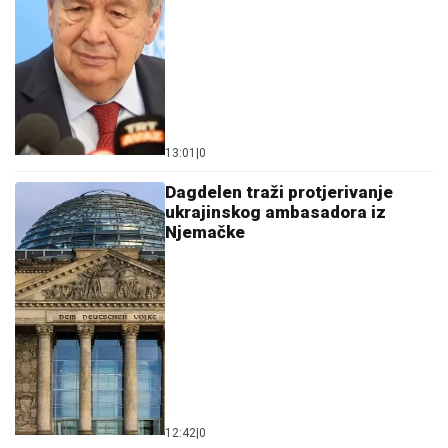
13:01
|
0
Dagdelen traži protjerivanje
ukrajinskog ambasadora iz
Njemačke
12:42
|
0