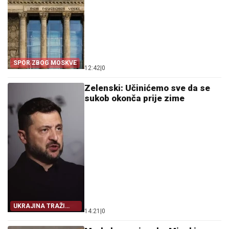
SPOR ZBOG MOSKVE
12:42
|
0
Zelenski: Učinićemo sve da se
sukob okonča prije zime
UKRAJINA TRAŽI
14:21
|
0
IZLAZ