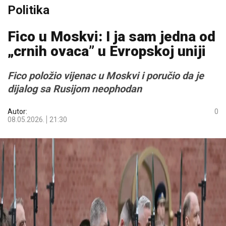
Politika
Fico u Moskvi: I ja sam jedna od
„crnih ovaca” u Evropskoj uniji
Fico položio vijenac u Moskvi i poručio da je
dijalog sa Rusijom neophodan
Autor:
0
08.05.2026.
21:30