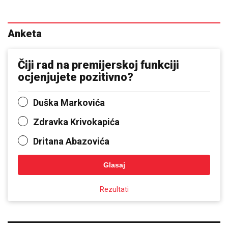
Anketa
Čiji rad na premijerskoj funkciji
ocjenjujete pozitivno?
Duška Markovića
Zdravka Krivokapića
Dritana Abazovića
Glasaj
Rezultati