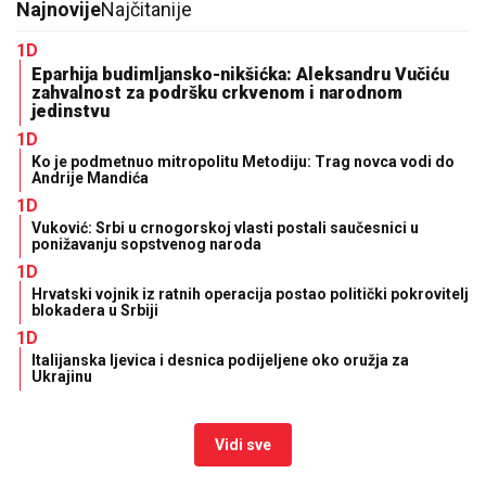
Najnovije
Najčitanije
1D
Eparhija budimljansko-nikšićka: Aleksandru Vučiću
zahvalnost za podršku crkvenom i narodnom
jedinstvu
1D
Ko je podmetnuo mitropolitu Metodiju: Trag novca vodi do
Andrije Mandića
1D
Vuković: Srbi u crnogorskoj vlasti postali saučesnici u
ponižavanju sopstvenog naroda
1D
Hrvatski vojnik iz ratnih operacija postao politički pokrovitelj
blokadera u Srbiji
1D
Italijanska ljevica i desnica podijeljene oko oružja za
Ukrajinu
Vidi sve