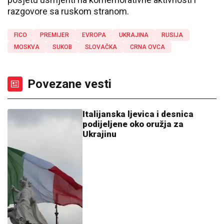
razgovore sa ruskom stranom.
FICO
PREMIJER
EVROPA
UKRAJINA
RUSIJA
MOSKVA
SUKOB
SLOVAČKA
CRNA OVCA
Povezane vesti
Italijanska ljevica i desnica
podijeljene oko oružja za
Ukrajinu