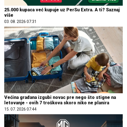
25.000 kupaca već kupuje uz PerSu Extra. A ti? Saznaj
više
03. 08. 2026 07:31
Većina građana izgubi novac pre nego što stigne na
letovanje - ovih 7 troškova skoro niko ne planira
15. 07. 2026 07:44