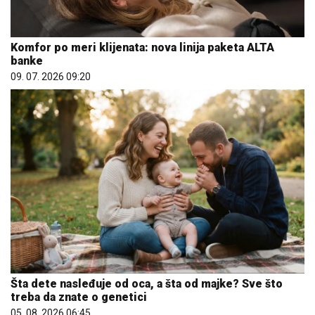
Komfor po meri klijenata: nova linija paketa ALTA
banke
09. 07. 2026 09:20
Šta dete nasleđuje od oca, a šta od majke? Sve što
treba da znate o genetici
05. 08. 2026 06:45