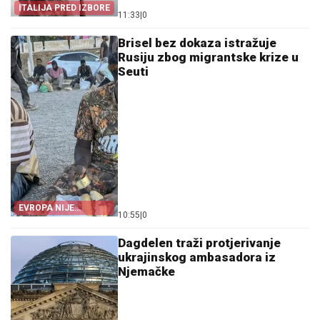
ITALIJA PRED IZBORE
11:33
|
0
Brisel bez dokaza istražuje
Rusiju zbog migrantske krize u
Seuti
EVROPA NIJE
10:55
|
0
POMOGLA ŠPANIJI
Dagdelen traži protjerivanje
ukrajinskog ambasadora iz
Njemačke