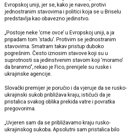
Evropskoj uniji, jer se, kako je naveo, protivi
jednostranim stavovima i politici koja se u Briselu
predstavlja kao obavezno jedinstvo.
„Postoje neke ‘crne ovce’ u Evropskoj uniji, a ja
pripadam tom ‘stadu’. Protivim se jednostranim
stavovima. Smatram takav pristup duboko
pogrešnim. Često iznosim stavove koji su u
suprotnosti sa jedinstvenim stavom koji ‘moramo’
da branimo”, rekao je Fico, prenijele su ruske i
ukrajinske agencije.
Slovački premijer je poručio i da vjeruje da se rusko-
ukrajinski sukob približava kraju, ističući da je
pristalica svakog oblika prekida vatre i povratka
pregovorima.
„Uvjeren sam da se približavamo kraju rusko-
ukrajinskog sukoba. Apsolutni sam pristalica bilo