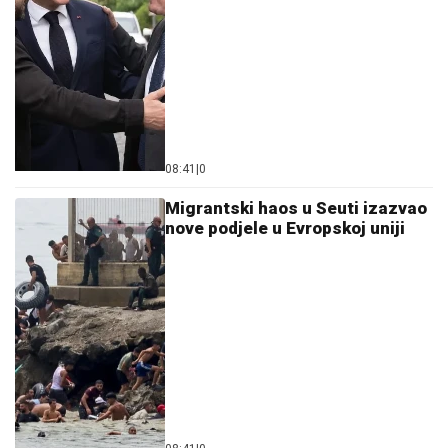
08:41
|
0
Migrantski haos u Seuti izazvao
nove podjele u Evropskoj uniji