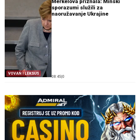
Merkelova priznala: Minski
sporazumi služili za
naoružavanje Ukrajine
VOVAN I LEKSUS
08:45
|
0