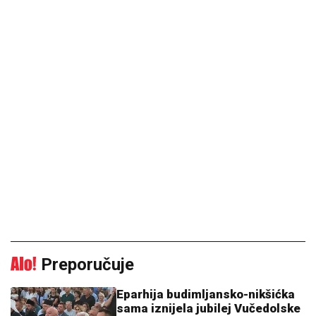
Preporučuje
Eparhija budimljansko-nikšićka
sama iznijela jubilej Vučedolske