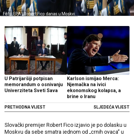
Foto: EPA | Robert Fico danas u Moskvi
U Patrijaršiji potpisan
Karlson ismijao Merca:
memorandum o osnivanju
Njemačka na ivici
Univerziteta Sveti Sava
ekonomskog kolapsa, a
brine o Iranu
PRETHODNA VIJEST
SLJEDEĆA VIJEST
Slovački premijer Robert Fico izjavio je po dolasku u
Moskvu da sebe smatra jednom od „crnih ovaca” u