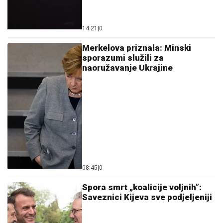
14:21
|
0
Merkelova priznala: Minski
sporazumi služili za
naoružavanje Ukrajine
08:45
|
0
Spora smrt „koalicije voljnih”:
Saveznici Kijeva sve podjeljeniji