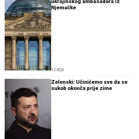
ukrajinskog ambasadora iz
Njemačke
12:42
|
0
Zelenski: Učinićemo sve da se
sukob okonča prije zime