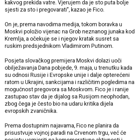
kakvog prekida vatre. Vjerujem da je sto puta bolje
sjesti za sto i pregovarati”, kazao je Fico.
On je, prema navodima medija, tokom boravka u
Moskvi položio vijenac na Grob neznanog junaka kod
Kremlja, a očekuje se i njegov kratak susret sa
ruskim predsjednikom Vladimirom Putinom.
Posjeta slovačkog premijera Moskvi dolazi uoči
obilježavanja Dana pobjede, 9. maja, u trenutku kada
su odnosi Rusije i Evropske unije i dalje opterećeni
ratom u Ukrajini, sankcijama i različitim pogledima na
mogućnost pregovora sa Moskvom. Fico je i ranije
zastupao stav da je dijalog sa Rusijom neophodan,
zbog čega je često bio na udaru kritika dijela
evropskih zvaničnika.
Prema dostupnim najavama, Fico ne planira da
prisustvuje vojnoj paradi na Crvenom trgu, već će
posjetu usmjeriti na komemorativne aktivnosti i