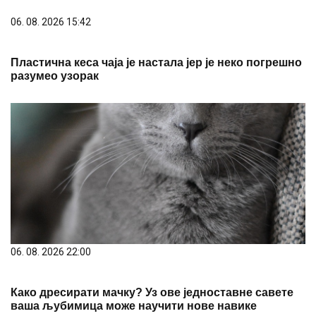
06. 08. 2026 15:42
Пластична кеса чаја је настала јер је неко погрешно
разумео узорак
06. 08. 2026 22:00
Како дресирати мачку? Уз ове једноставне савете
ваша љубимица може научити нове навике