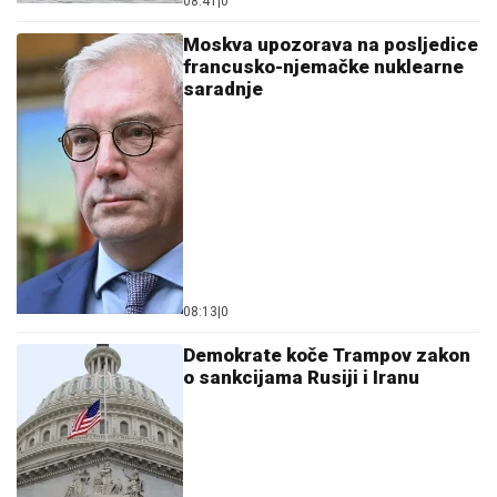
08:41
|
0
Moskva upozorava na posljedice
francusko-njemačke nuklearne
saradnje
08:13
|
0
Demokrate koče Trampov zakon
o sankcijama Rusiji i Iranu