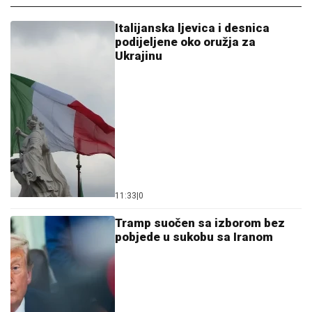
Italijanska ljevica i desnica
podijeljene oko oružja za
Ukrajinu
11:33
|
0
Tramp suočen sa izborom bez
pobjede u sukobu sa Iranom