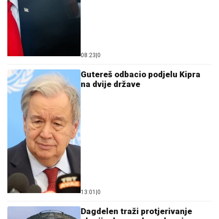
08:23
|
0
Gutereš odbacio podjelu Kipra
na dvije države
13:01
|
0
Dagdelen traži protjerivanje