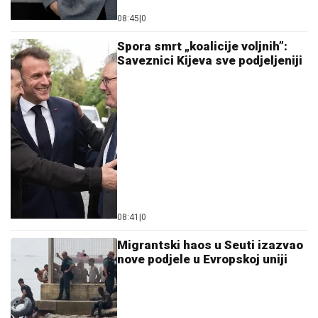
08:45
|
0
Spora smrt „koalicije voljnih”:
Saveznici Kijeva sve podjeljeniji
08:41
|
0
Migrantski haos u Seuti izazvao
nove podjele u Evropskoj uniji