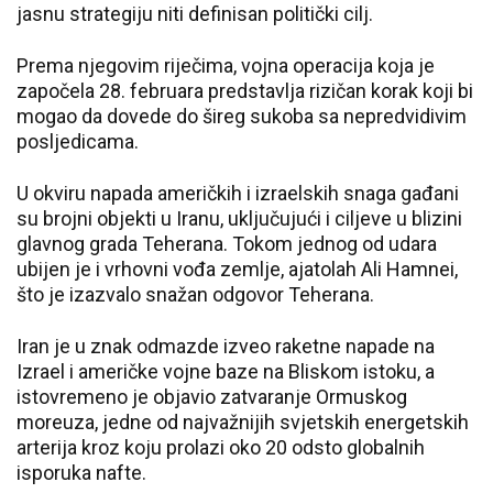
jasnu strategiju niti definisan politički cilj.
Prema njegovim riječima, vojna operacija koja je
započela 28. februara predstavlja rizičan korak koji bi
mogao da dovede do šireg sukoba sa nepredvidivim
posljedicama.
U okviru napada američkih i izraelskih snaga gađani
su brojni objekti u Iranu, uključujući i ciljeve u blizini
glavnog grada Teherana. Tokom jednog od udara
ubijen je i vrhovni vođa zemlje, ajatolah Ali Hamnei,
što je izazvalo snažan odgovor Teherana.
Iran je u znak odmazde izveo raketne napade na
Izrael i američke vojne baze na Bliskom istoku, a
istovremeno je objavio zatvaranje Ormuskog
moreuza, jedne od najvažnijih svjetskih energetskih
arterija kroz koju prolazi oko 20 odsto globalnih
isporuka nafte.