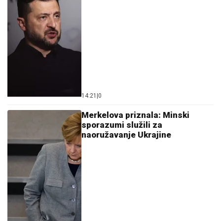
14:21
|
0
Merkelova priznala: Minski
sporazumi služili za
naoružavanje Ukrajine