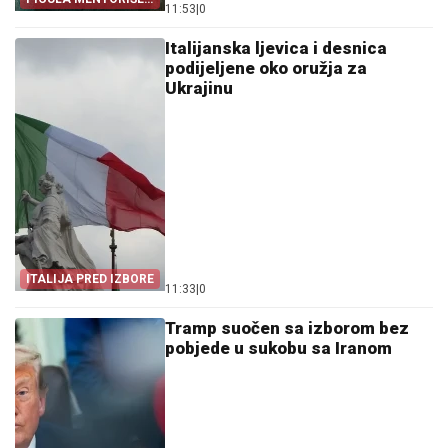
11:53
|
0
BLOKADERE
Italijanska ljevica i desnica
podijeljene oko oružja za
Ukrajinu
ITALIJA PRED IZBORE
11:33
|
0
Tramp suočen sa izborom bez
pobjede u sukobu sa Iranom