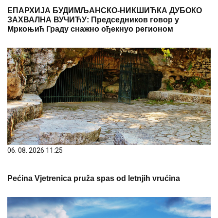
ЕПАРХИЈА БУДИМЉАНСКО-НИКШИЋКА ДУБОКО
ЗАХВАЛНА ВУЧИЋУ: Председников говор у
Мркоњић Граду снажно ођекнуо регионом
06. 08. 2026 11:25
Pećina Vjetrenica pruža spas od letnjih vrućina