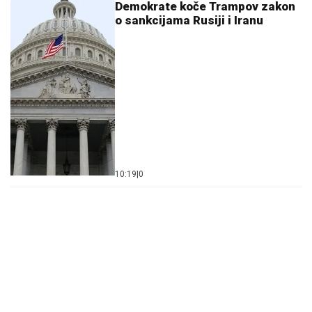
Demokrate koče Trampov zakon
o sankcijama Rusiji i Iranu
10:19
|
0