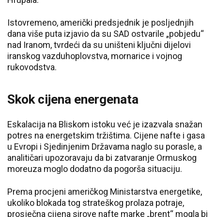
Istovremeno, američki predsjednik je posljednjih
dana više puta izjavio da su SAD ostvarile „pobjedu“
nad Iranom, tvrdeći da su uništeni ključni dijelovi
iranskog vazduhoplovstva, mornarice i vojnog
rukovodstva.
Skok cijena energenata
Eskalacija na Bliskom istoku već je izazvala snažan
potres na energetskim tržištima. Cijene nafte i gasa
u Evropi i Sjedinjenim Državama naglo su porasle, a
analitičari upozoravaju da bi zatvaranje Ormuskog
moreuza moglo dodatno da pogorša situaciju.
Prema procjeni američkog Ministarstva energetike,
ukoliko blokada tog strateškog prolaza potraje,
prosječna cijena sirove nafte marke „brent“ mogla bi