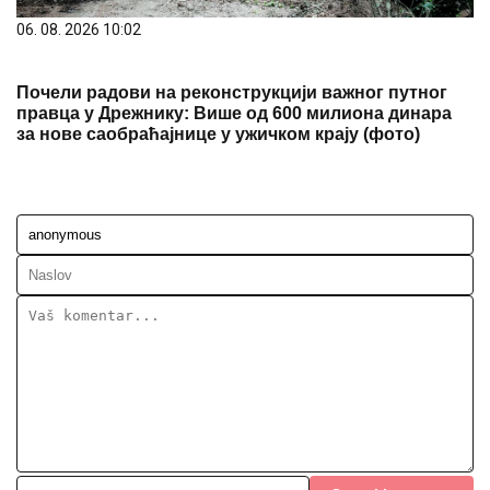
06. 08. 2026 10:02
Почели радови на реконструкцији важног путног
правца у Дрежнику: Више од 600 милиона динара
за нове саобраћајнице у ужичком крају (фото)