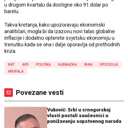
u drugom kvartalu da dostigne oko 91 dolar po
barelu.
Takva kretanja, kako upozoravaju ekonomski
analitičari, mogla bi da izazovu novi talas globalne
inflacije i dodatno opterete svjetsku ekonomiju u
trenutku kada se ona i dalje oporavlja od prethodnih
kriza.
RAT
AFD
POLITIKA
NJEMAČKA
IRAN
OPOZICIJA
HRUPALA
Povezane vesti
Vuković: Srbi u crnogorskoj
vlasti postali saučesnici u
ponižavanju sopstvenog naroda