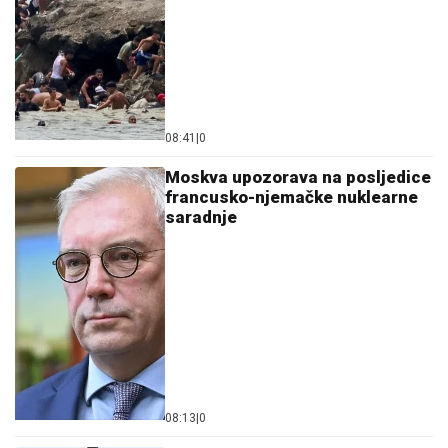
08:41
|
0
Moskva upozorava na posljedice
francusko-njemačke nuklearne
saradnje
08:13
|
0