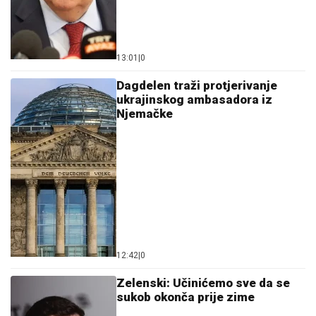
13:01
|
0
Dagdelen traži protjerivanje
ukrajinskog ambasadora iz
Njemačke
12:42
|
0
Zelenski: Učinićemo sve da se
sukob okonča prije zime