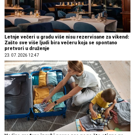
Letnje večeri u gradu više nisu rezervisane za vikend:
Zašto sve više ljudi bira večeru koja se spontano
pretvori u druženje
23. 07. 2026 12:47