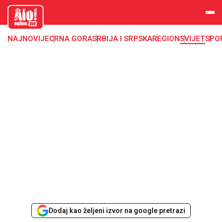
aloonline.
me
NAJNOVIJE
CRNA GORA
SRBIJA I SRPSKA
REGION
SVIJET
SPO
Dodaj kao željeni izvor na google pretrazi