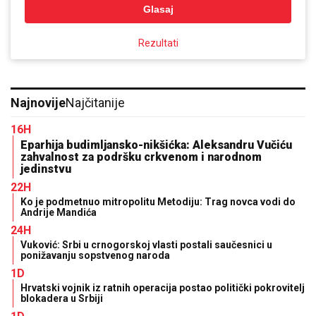
Glasaj
Rezultati
Najnovije
Najčitanije
16H
Eparhija budimljansko-nikšićka: Aleksandru Vučiću
zahvalnost za podršku crkvenom i narodnom
jedinstvu
22H
Ko je podmetnuo mitropolitu Metodiju: Trag novca vodi do
Andrije Mandića
24H
Vuković: Srbi u crnogorskoj vlasti postali saučesnici u
ponižavanju sopstvenog naroda
1D
Hrvatski vojnik iz ratnih operacija postao politički pokrovitelj
blokadera u Srbiji