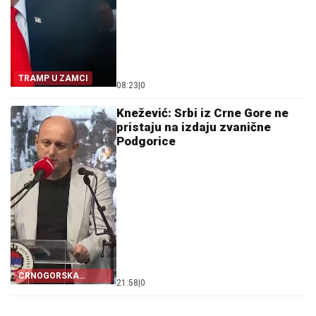
TRAMP U ZAMCI
08:23
|
0
Knežević: Srbi iz Crne Gore ne
pristaju na izdaju zvanične
Podgorice
CRNOGORSKA
21:58
|
0
ZASTAVA PORED
ŠAHOVNICE