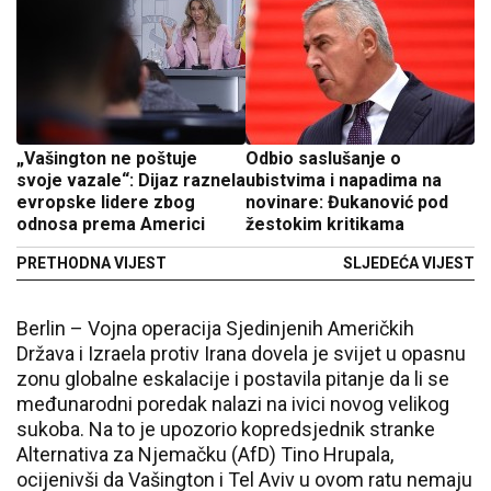
„Vašington ne poštuje
Odbio saslušanje o
svoje vazale“: Dijaz raznela
ubistvima i napadima na
evropske lidere zbog
novinare: Đukanović pod
odnosa prema Americi
žestokim kritikama
PRETHODNA VIJEST
SLJEDEĆA VIJEST
Berlin – Vojna operacija Sjedinjenih Američkih
Država i Izraela protiv Irana dovela je svijet u opasnu
zonu globalne eskalacije i postavila pitanje da li se
međunarodni poredak nalazi na ivici novog velikog
sukoba. Na to je upozorio kopredsjednik stranke
Alternativa za Njemačku (AfD) Tino Hrupala,
ocijenivši da Vašington i Tel Aviv u ovom ratu nemaju