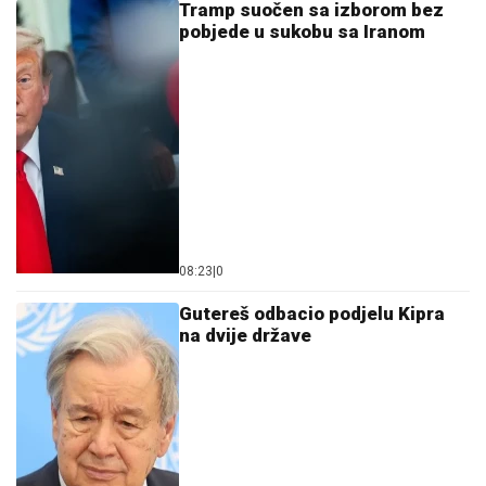
Tramp suočen sa izborom bez
pobjede u sukobu sa Iranom
08:23
|
0
Gutereš odbacio podjelu Kipra
na dvije države