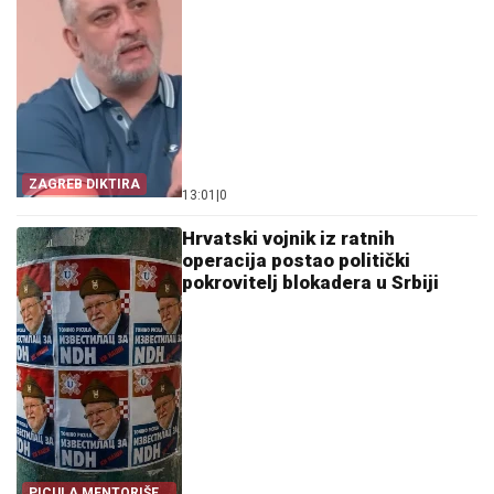
ZAGREB DIKTIRA
13:01
|
0
Hrvatski vojnik iz ratnih
operacija postao politički
pokrovitelj blokadera u Srbiji
PICULA MENTORIŠE