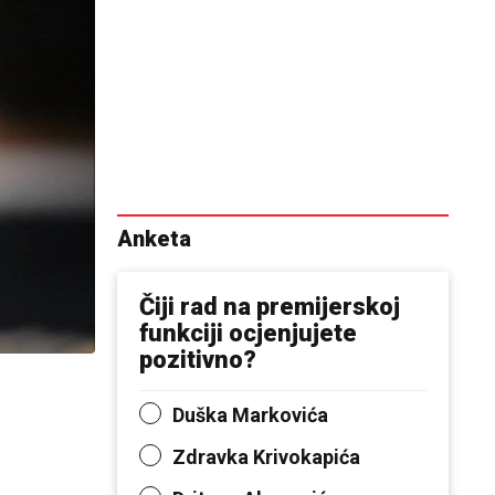
Anketa
Čiji rad na premijerskoj
funkciji ocjenjujete
pozitivno?
Duška Markovića
Zdravka Krivokapića