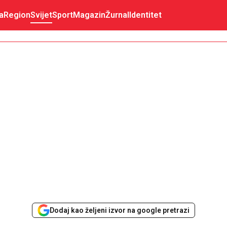
a
Region
Svijet
Sport
Magazin
Žurnal
Identitet
Dodaj kao željeni izvor na google pretrazi