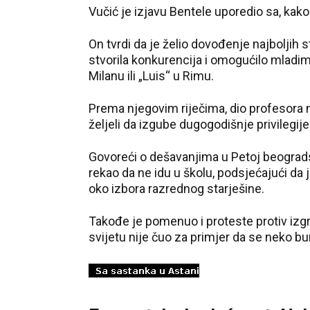
Vučić je izjavu Bentele uporedio sa, kako
On tvrdi da je želio dovođenje najboljih s
stvorila konkurencija i omogućilo mladima
Milanu ili „Luis“ u Rimu.
Prema njegovim riječima, dio profesora n
željeli da izgube dugogodišnje privilegije
Govoreći o dešavanjima u Petoj beogradskoj
rekao da ne idu u školu, podsjećajući da
oko izbora razrednog starješine.
Takođe je pomenuo i proteste protiv izg
svijetu nije čuo za primjer da se neko bu