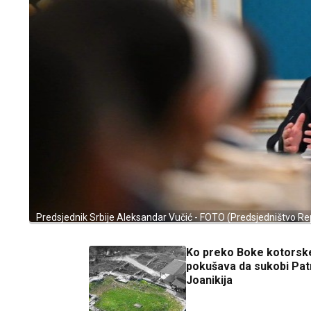
Predsjednik Srbije Aleksandar Vučić - FOTO (Predsjedništvo Rep
Ko preko Boke kotorsk
pokušava da sukobi Patr
Joanikija