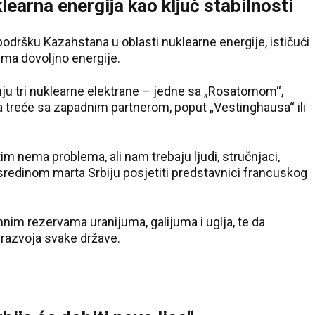
earna energija kao ključ stabilnosti
podršku Kazahstana u oblasti nuklearne energije, ističući
ima dovoljno energije.
nju tri nuklearne elektrane – jedne sa „Rosatomom“,
reće sa zapadnim partnerom, poput „Vestinghausa“ ili
tim nema problema, ali nam trebaju ljudi, stručnjaci,
e sredinom marta Srbiju posjetiti predstavnici francuskog
nim rezervama uranijuma, galijuma i uglja, te da
 razvoja svake države.