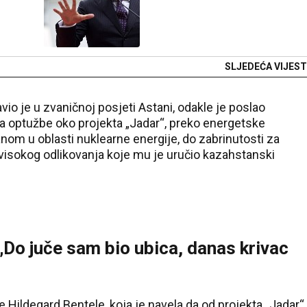
SLJEDEĆA VIJEST
io je u zvaničnoj posjeti Astani, odakle je poslao
a optužbe oko projekta „Jadar“, preko energetske
nom u oblasti nuklearne energije, do zabrinutosti za
 visokog odlikovanja koje mu je uručio kazahstanski
: „Do juče sam bio ubica, danas krivac
Hildegard Bentele, koja je navela da od projekta „Jadar“