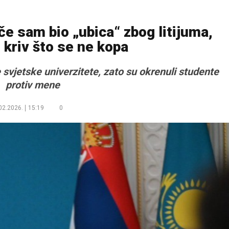
če sam bio „ubica“ zbog litijuma,
kriv što se ne kopa
svjetske univerzitete, zato su okrenuli studente
protiv mene
02.2026.
15:19
0