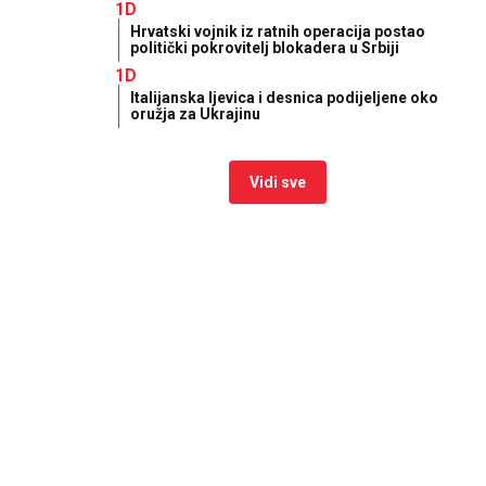
1D
Hrvatski vojnik iz ratnih operacija postao
politički pokrovitelj blokadera u Srbiji
1D
Italijanska ljevica i desnica podijeljene oko
oružja za Ukrajinu
Vidi sve