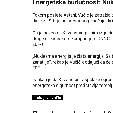
Energetska budućnost: Nukl
Tokom posjete Astani, Vučić je zatražio 
da je za Srbiju od presudnog značaja da 
On je naveo da Kazahstan planira izgrad
druge sa kineskom kompanijom CNNC, a t
EDF-a.
„Nuklearna energija je čista energija. Sa 
zanatlije“, rekao je Vučić, dodajući da ć
EDF-a.
Istakao je da Kazahstan raspolaže ogrom
energetska sigurnost predstavlja temelj