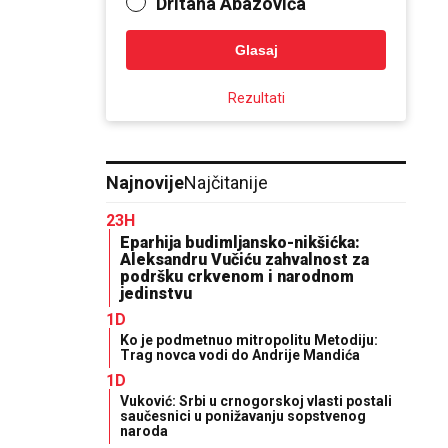
Dritana Abazovića
Glasaj
Rezultati
Najnovije
Najčitanije
23H
Eparhija budimljansko-nikšićka:
Aleksandru Vučiću zahvalnost za
podršku crkvenom i narodnom
jedinstvu
1D
Ko je podmetnuo mitropolitu Metodiju:
Trag novca vodi do Andrije Mandića
1D
Vuković: Srbi u crnogorskoj vlasti postali
saučesnici u ponižavanju sopstvenog
naroda