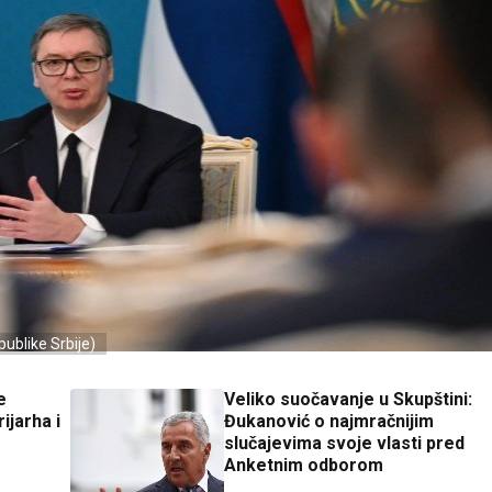
ublike Srbije)
e
Veliko suočavanje u Skupštini:
ijarha i
Đukanović o najmračnijim
slučajevima svoje vlasti pred
Anketnim odborom