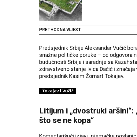
PRETHODNA VIJEST
Predsjednik Srbije Aleksandar Vučić borav
snažne političke poruke – od odgovora n
budućnosti Srbije i saradnje sa Kazahsta
zdravstveno stanje Ivica Dačić i značaja
predsjednik Kasim Žomart Tokajev.
Litijum i „dvostruki aršini“
što se ne kopa“
Komentarišući izjavu njemačke poslanice 