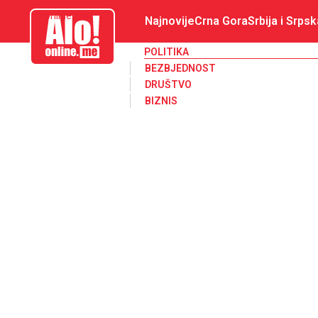
aloonline.me
Najnovije
Crna Gora
Srbija i Srpsk
POLITIKA
BEZBJEDNOST
DRUŠTVO
BIZNIS