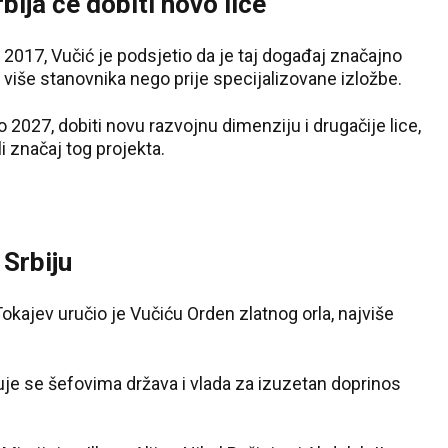
bija će dobiti novo lice“
2017, Vučić je podsjetio da je taj događaj značajno
 više stanovnika nego prije specijalizovane izložbe.
o 2027, dobiti novu razvojnu dimenziju i drugačije lice,
i značaj tog projekta.
 Srbiju
ajev uručio je Vučiću Orden zlatnog orla, najviše
uje se šefovima država i vlada za izuzetan doprinos