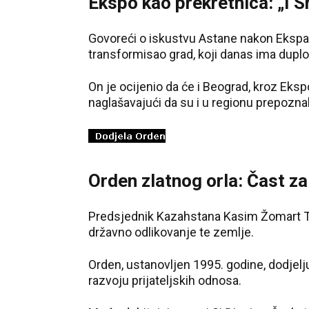
Ekspo kao prekretnica: „I Sr
Govoreći o iskustvu Astane nakon Ekspa 
transformisao grad, koji danas ima duplo
On je ocijenio da će i Beograd, kroz Eksp
naglašavajući da su i u regionu prepoznal
Orden zlatnog orla: Čast za
Predsjednik Kazahstana Kasim Žomart Tok
državno odlikovanje te zemlje.
Orden, ustanovljen 1995. godine, dodjelj
razvoju prijateljskih odnosa.