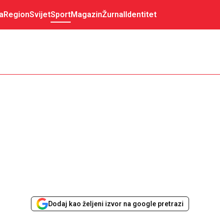
a
Region
Svijet
Sport
Magazin
Žurnal
Identitet
Dodaj kao željeni izvor na google pretrazi