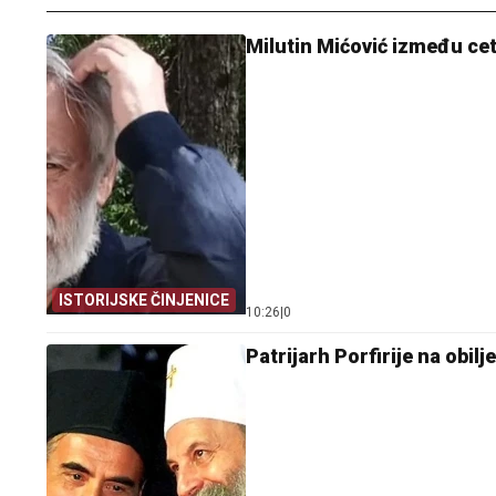
Milutin Mićović između cet
ISTORIJSKE ČINJENICE
10:26
|
0
Patrijarh Porfirije na obi