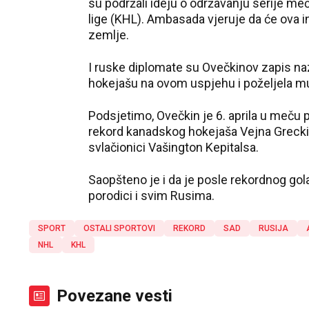
su podržali ideju o održavanju serije m
lige (KHL). Ambasada vjeruje da će ova ini
zemlje.
I ruske diplomate su Ovečkinov zapis na
hokejašu na ovom uspjehu i poželjela mu
Podsjetimo, Ovečkin je 6. aprila u meču p
rekord kanadskog hokejaša Vejna Greckij
svlačionici Vašington Kepitalsa.
Saopšteno je i da je posle rekordnog gol
porodici i svim Rusima.
SPORT
OSTALI SPORTOVI
REKORD
SAD
RUSIJA
NHL
KHL
Povezane vesti