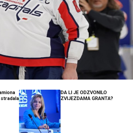
kamiona
DA LI JE ODZVONILO
 stradala
ZVIJEZDAMA GRANTA?