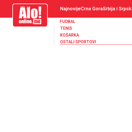
aloonline.me
Najnovije
Crna Gora
Srbija i Srpsk
FUDBAL
TENIS
KOŠARKA
OSTALI SPORTOVI