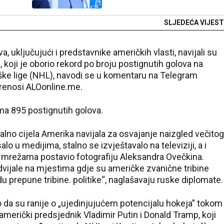
SLJEDEĆA VIJEST
, uključujući i predstavnike američkih vlasti, navijali su
koji je oborio rekord po broju postignutih golova na
e lige (NHL), navodi se u komentaru na Telegram
renosi ALOonline.me.
ma 895 postignutih golova.
alno cijela Amerika navijala za osvajanje naizgled večitog
o u medijima, stalno se izvještavalo na televiziji, a i
 mrežama postavio fotografiju Aleksandra Ovečkina.
ijale na mjestima gdje su američke zvanične tribine
du prepune tribine. politike“, naglašavaju ruske diplomate.
 da su ranije o „ujedinjujućem potencijalu hokeja” tokom
 američki predsjednik Vladimir Putin i Donald Tramp, koji