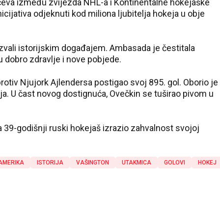
ečeva između zvijezda NHL-a i Kontinentalne hokejaške
cijativa odjeknuti kod miliona ljubitelja hokeja u obje
zvali istorijskim događajem. Ambasada je čestitala
 dobro zdravlje i nove pobjede.
rotiv Njujork Ajlendersa postigao svoj 895. gol. Oborio je
a. U čast novog dostignuća, Ovečkin se tuširao pivom u
a 39-godišnji ruski hokejaš izrazio zahvalnost svojoj
AMERIKA
ISTORIJA
VAŠINGTON
UTAKMICA
GOLOVI
HOKEJ