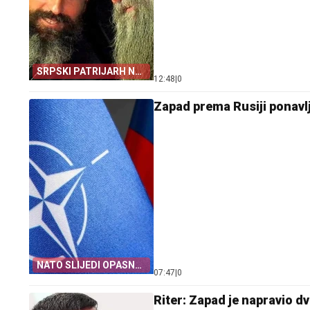
SRPSKI PATRIJARH NA
12:48
|
0
JUBILEJU
Zapad prema Rusiji ponavl
NATO SLIJEDI OPASNU
07:47
|
0
LOGIKU
Riter: Zapad je napravio dv