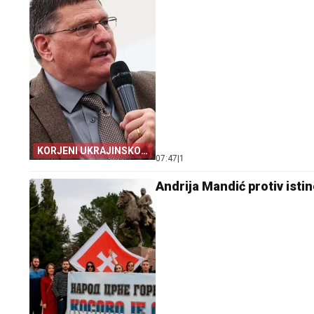
KORJENI UKRAJINSKOG
07:47
|
1
SUKOBA
Andrija Mandić protiv isti