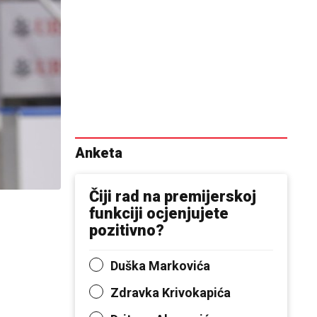
Anketa
Čiji rad na premijerskoj
funkciji ocjenjujete
pozitivno?
Duška Markovića
Zdravka Krivokapića