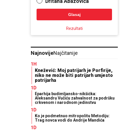
Dritana Abazovića
Glasaj
Rezultati
Najnovije
Najčitanije
1H
Knežević: Moj patrijarh je Porfirije,
niko ne može biti patrijarh umjesto
patrijarha
1D
Eparhija budimljansko-nikšićka:
Aleksandru Vučiću zahvalnost za podršku
crkvenom i narodnom jedinstvu
1D
Ko je podmetnuo mitropolitu Metodiju:
Trag novca vodi do Andrije Mandića
1D