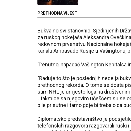
PRETHODNA VIJEST
Bukvalno svi stanovnici Sjedinjenih Država
za ruskog hokejaša Aleksandra Ovečkina, 
redovnom prvenstvu Nacionalne hokejašk
kanalu Ambasade Rusije u Vašingtonu, p
Trenutno, napadač Vašington Kepitalsa i
"Raduje to što je poslednjih nedelja bukv
prethodnog rekorda. O tome se dosta pisal
sam NHL je ​​umjesto loga na društvenim
Utakmice sa njegovim učešćem su se odv
bile prisutne i tamo gdje bi trebalo da bu
Diplomatsko predstavništvo je podsjetilo
telefonskih razgovora razgovarali ruski i