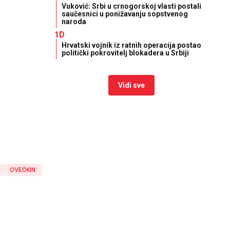
Vuković: Srbi u crnogorskoj vlasti postali
saučesnici u ponižavanju sopstvenog
naroda
1D
Hrvatski vojnik iz ratnih operacija postao
politički pokrovitelj blokadera u Srbiji
Vidi sve
OVEČKIN