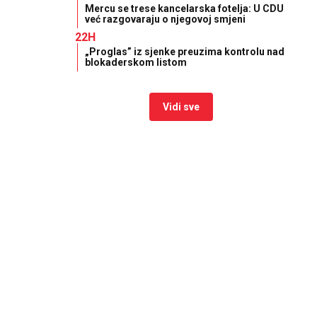
Mercu se trese kancelarska fotelja: U CDU
već razgovaraju o njegovoj smjeni
22H
„Proglas” iz sjenke preuzima kontrolu nad
blokaderskom listom
Vidi sve