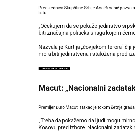
Predsjednica Skupštine Srbije Ana Brnabić pozvala 
listu.
„Očekujem da se pokaže jedinstvo srpskog
biti značajna politička snaga kojom ćemo se
Nazvala je Kurtija „čovjekom terora“ čiji 
mora biti jedinstvena i staložena pred i
Macut: „Nacionalni zadatak
Premijer Đuro Macut istakao je tokom šetnje građana
„Treba da pokažemo da ljudi mogu mirno 
Kosovu pred izbore. Nacionalni zadatak 