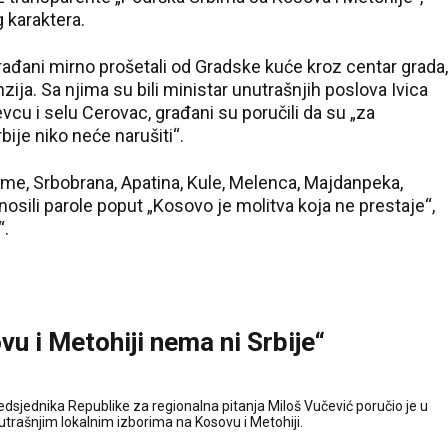
 karaktera.
građani mirno prošetali od Gradske kuće kroz centar grada,
zija. Sa njima su bili ministar unutrašnjih poslova Ivica
vcu i selu Cerovac, građani su poručili da su „za
bije niko neće narušiti“.
Rume, Srbobrana, Apatina, Kule, Melenca, Majdanpeka,
nosili parole poput „Kosovo je molitva koja ne prestaje“,
“.
u i Metohiji nema ni Srbije“
edsjednika Republike za regionalna pitanja Miloš Vučević poručio je u
utrašnjim lokalnim izborima na Kosovu i Metohiji.