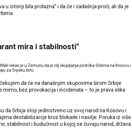
 istoriji bila prolazna“ i da će i sadašnja proći, ali da je
rbima.
arant mira i stabilnosti“
a Mali rekao je u Zemunu da je cilj okupljanja podrška Srbima na Kosovu i
aju za Srpsku listu.
. Očekujem da će na današnjim skupovima širom Srbije
 mirno, bez provokacija i incidenata – to je prava slika
u da Srbija stoji jedinstveno uz svoj narod na Kosovu i
ajima destabilizacije kroz blokade i nasilje. Poruka iz više
mir, stabilnost i budućnost u kojoj se čuvaju narod, država