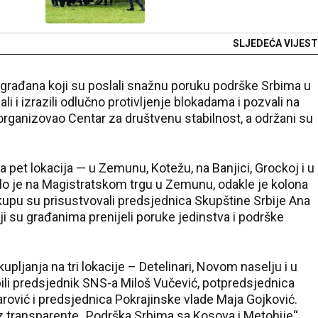
SLJEDEĆA VIJEST
 građana koji su poslali snažnu poruku podrške Srbima u
i i izrazili odlučno protivljenje blokadama i pozvali na
rganizovao Centar za društvenu stabilnost, a održani su
 pet lokacija — u Zemunu, Kotežu, na Banjici, Grockoj i u
lo je na Magistratskom trgu u Zemunu, odakle je kolona
upu su prisustvovali predsjednica Skupštine Srbije Ana
koji su građanima prenijeli poruke jedinstva i podrške
ljanja na tri lokacije – Detelinari, Novom naselju i u
li predsjednik SNS-a Miloš Vučević, potpredsjednica
arović i predsjednica Pokrajinske vlade Maja Gojković.
z transparente „Podrška Srbima sa Kosova i Metohije“,