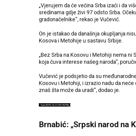
„Vjerujem da će većina Srba izaći i da v
sredinama gdje živi 97 odsto Srba. Oček
gradonačelnike“, rekao je Vučević.
On je istakao da današnja okupljanja nisu
Kosova i Metohije u sastavu Srbije.
„Bez Srba na Kosovu i Metohiji nema ni Sr
koja čuva interese našeg naroda“, poruči
Vučević je podsjetio da su međunarodne
Kosovu i Metohiji, i izrazio nadu da neće
znaš šta može da uradi“, dodao je.
Brnabić: „Srpski narod na 