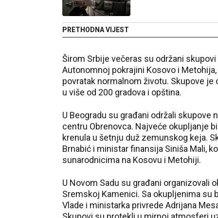
PRETHODNA VIJEST
Širom Srbije večeras su održani skupovi
Autonomnoj pokrajini Kosovo i Metohija, al
povratak normalnom životu. Skupove je o
u više od 200 gradova i opština.
U Beogradu su građani održali skupove na
centru Obrenovca. Najveće okupljanje bi
krenula u šetnju duž zemunskog keja. Sk
Brnabić i ministar finansija Siniša Mali, 
sunarodnicima na Kosovu i Metohiji.
U Novom Sadu su građani organizovali okup
Sremskoj Kamenici. Sa okupljenima su bi
Vlade i ministarka privrede Adrijana Mes
Skupovi su protekli u mirnoj atmosferi u