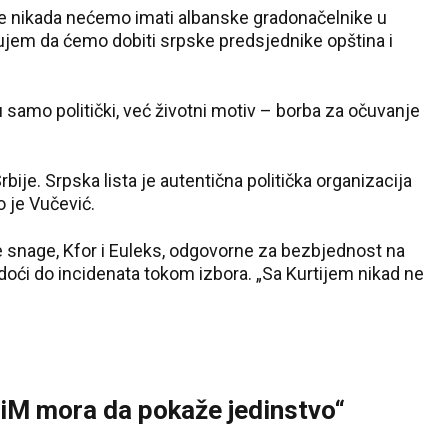
iše nikada nećemo imati albanske gradonačelnike u
ujem da ćemo dobiti srpske predsjednike opština i
 samo politički, već životni motiv – borba za očuvanje
bije. Srpska lista je autentična politička organizacija
o je Vučević.
 snage, Kfor i Euleks, odgovorne za bezbjednost na
 doći do incidenata tokom izbora. „Sa Kurtijem nikad ne
KiM mora da pokaže jedinstvo“