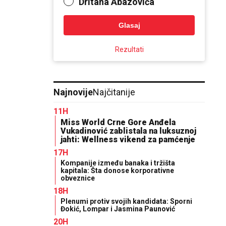
Dritana Abazovića
Glasaj
Rezultati
Najnovije
Najčitanije
11H
Miss World Crne Gore Anđela
Vukadinović zablistala na luksuznoj
jahti: Wellness vikend za pamćenje
17H
Kompanije između banaka i tržišta
kapitala: Šta donose korporativne
obveznice
18H
Plenumi protiv svojih kandidata: Sporni
Đokić, Lompar i Jasmina Paunović
20H