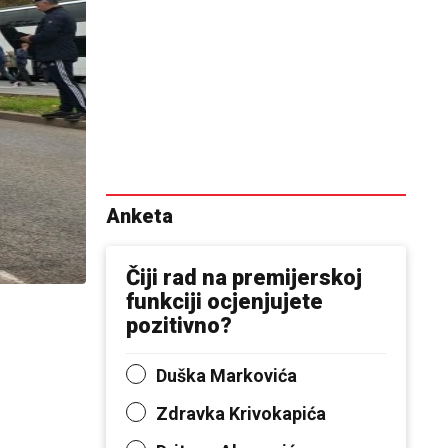
Anketa
Čiji rad na premijerskoj
funkciji ocjenjujete
pozitivno?
Duška Markovića
Zdravka Krivokapića