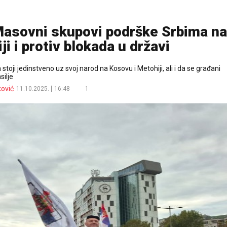
sovni skupovi podrške Srbima na
i i protiv blokada u državi
stoji jedinstveno uz svoj narod na Kosovu i Metohiji, ali i da se građani
silje
ković
11.10.2025.
16:48
1