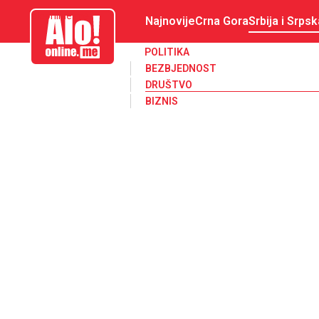
aloonline.me
Najnovije
Crna Gora
Srbija i Srpsk
POLITIKA
BEZBJEDNOST
DRUŠTVO
BIZNIS