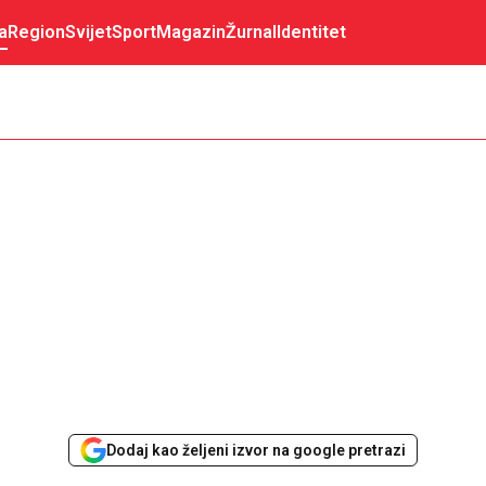
a
Region
Svijet
Sport
Magazin
Žurnal
Identitet
Dodaj kao željeni izvor na google pretrazi