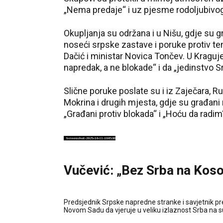
„Nema predaje“ i uz pjesme rodoljubivog
Okupljanja su održana i u Nišu, gdje su 
noseći srpske zastave i poruke protiv ten
Dačić i ministar Novica Tončev. U Kraguje
napredak, a ne blokade“ i da „jedinstvo Sr
Slične poruke poslate su i iz Zaječara, 
Mokrina i drugih mjesta, gdje su građani 
„Građani protiv blokada“ i „Hoću da radim
Vučević: „Bez Srba na Kosov
Predsjednik Srpske napredne stranke i savjetnik pr
Novom Sadu da vjeruje u veliku izlaznost Srba na s