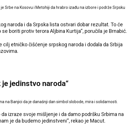
je Srbe na Kosovu i Metohiji da hrabro izađu na izbore i podrže Srpsku
 naroda i da Srpska lista ostvari dobar rezultat. To će
 boriti protiv terora Aljbina Kurtija“, poručila je Brnabić.
je cilj etničko čišćenje srpskog naroda i dodala da Srbija
zazovima.
 je jedinstvo naroda“
 na Banjici da je današnji dan simbol slobode, mira i solidarnosti.
da izraze svoje mišljenje i da damo podršku Srbima na
nam je da budemo jedinstveni“, rekao je Macut.