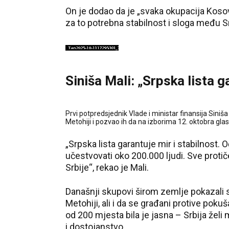
On je dodao da je „svaka okupacija Kosova u
za to potrebna stabilnost i sloga među S
Siniša Mali: „Srpska lista g
Prvi potpredsjednik Vlade i ministar finansija Siniš
Metohiji i pozvao ih da na izborima 12. oktobra glas
„Srpska lista garantuje mir i stabilnost
učestvovati oko 200.000 ljudi. Sve protiče
Srbije“, rekao je Mali.
Današnji skupovi širom zemlje pokazali s
Metohiji, ali i da se građani protive pokuš
od 200 mjesta bila je jasna – Srbija želi 
i dostojanstvo.