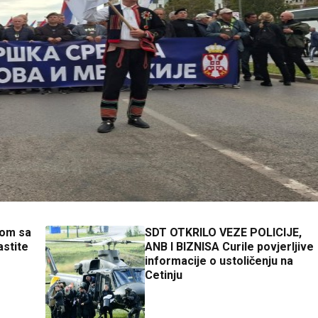
tom sa
SDT OTKRILO VEZE POLICIJE,
astite
ANB I BIZNISA Curile povjerljive
informacije o ustoličenju na
Cetinju