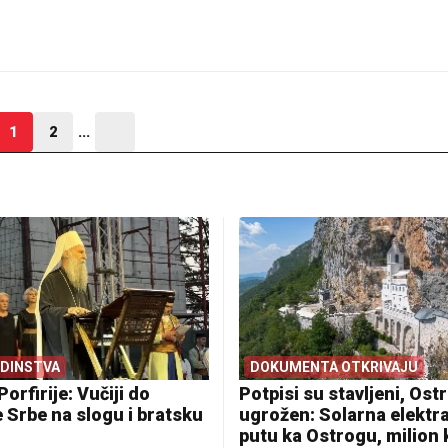
1
2
...
EDINSTVA
DOKUMENTA OTKRIVAJU
Porfirije: Vučiji do
Potpisi su stavljeni, Ostr
 Srbe na slogu i bratsku
ugrožen: Solarna elektr
putu ka Ostrogu, milion