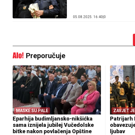
05.08.2025. 16:40
|
0
Preporučuje
MASKE SU PALE
ZAVJET J
Eparhija budimljansko-nikšićka
Patrijarh 
sama iznijela jubilej Vučedolske
obavezuje
bitke nakon povlačenja Opštine
ljubav