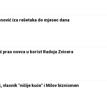
nović iza rešetaka do mjesec dana
ć prao novca u korist Radoja Zvicera
 vlasnik "ničije kuće" i Milov biznismen