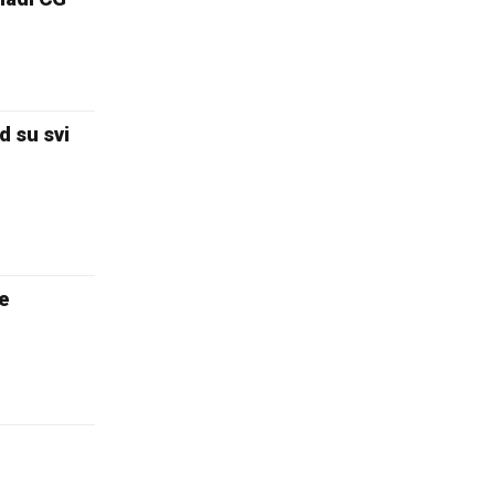
 su svi
e