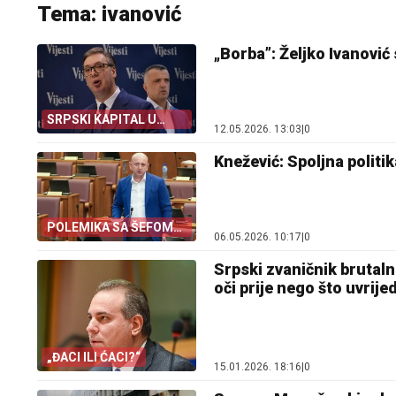
Tema: ivanović
„Borba”: Željko Ivanović
SRPSKI KAPITAL U
12.05.2026. 13:03
|
0
CRNOJ GORI
Knežević: Spoljna politi
POLEMIKA SA ŠEFOM
06.05.2026. 10:17
|
0
DIPLOMATIJE
Srpski zvaničnik brutal
oči prije nego što uvrijed
„ĐACI ILI ĆACI?“
15.01.2026. 18:16
|
0