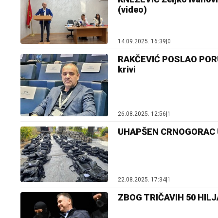
(video)
14.09.2025. 16:39
|
0
RAKČEVIĆ POSLAO PORUKU
krivi
26.08.2025. 12:56
|
1
UHAPŠEN CRNOGORAC U B
22.08.2025. 17:34
|
1
ZBOG TRIČAVIH 50 HILJA