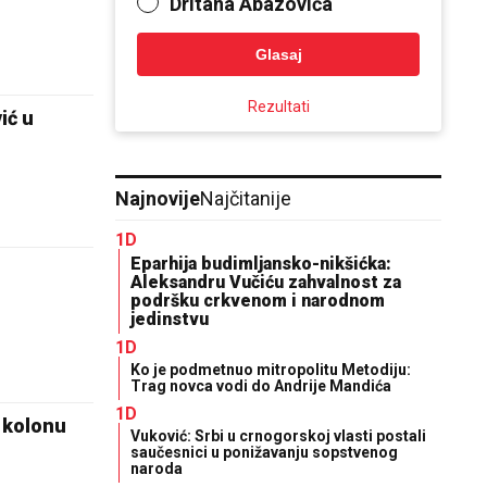
Dritana Abazovića
Glasaj
Rezultati
ić u
Najnovije
Najčitanije
1D
Eparhija budimljansko-nikšićka:
Aleksandru Vučiću zahvalnost za
podršku crkvenom i narodnom
jedinstvu
1D
Ko je podmetnuo mitropolitu Metodiju:
Trag novca vodi do Andrije Mandića
1D
 kolonu
Vuković: Srbi u crnogorskoj vlasti postali
saučesnici u ponižavanju sopstvenog
naroda