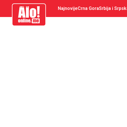
aloonline.me
Najnovije
Crna Gora
Srbija i Srpsk