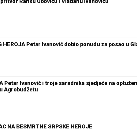
ritvor Ranku Uboviću i Vladanu Ivanoviću
HEROJA Petar Ivanović dobio ponudu za posao u G
tar Ivanović i troje saradnika sjedjeće na optužen
 u Agrobudžetu
OVAC NA BESMRTNE SRPSKE HEROJE