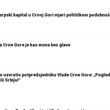
 srpski kapital u Crnoj Gori mjeri političkom podobno
ka Crne Gore je kao muva bez glave
no uzvratio potpredsjedniku Vlade Crne Gore: „Pogled
iš Srbiju!“