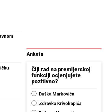
lavnom
Anketa
ičku
Čiji rad na premijerskoj
funkciji ocjenjujete
pozitivno?
Duška Markovića
Zdravka Krivokapića