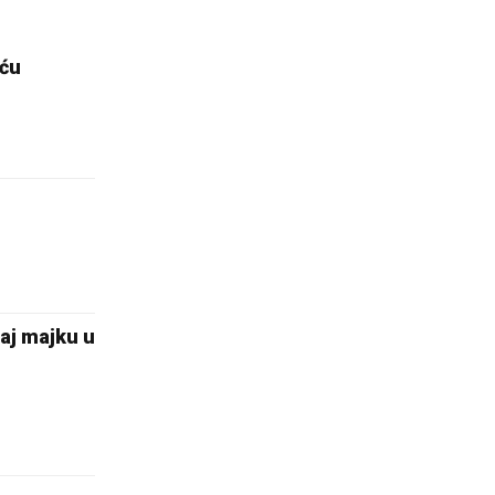
šću
aj majku u