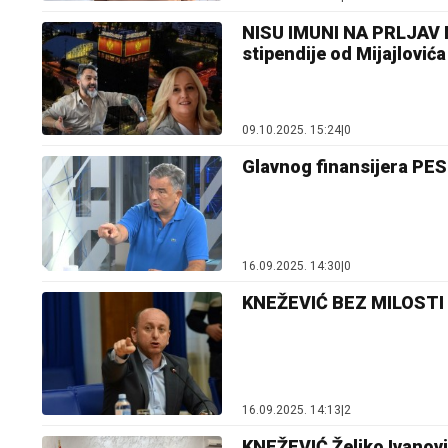
NISU IMUNI NA PRLJAV NO
stipendije od Mijajlović
09.10.2025. 15:24
|
0
Glavnog finansijera PES
16.09.2025. 14:30
|
0
KNEŽEVIĆ BEZ MILOSTI Že
16.09.2025. 14:13
|
2
KNEŽEVIĆ Željko Ivanović