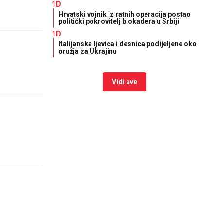
1D
Hrvatski vojnik iz ratnih operacija postao
politički pokrovitelj blokadera u Srbiji
1D
Italijanska ljevica i desnica podijeljene oko
oružja za Ukrajinu
Vidi sve