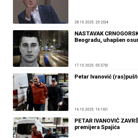
28.10.2025. 20:20
|
4
NASTAVAK CRNOGORSKOG 
Beogradu, uhapšen osu
17.10.2025. 05:57
|
0
Petar Ivanović (ras)puš
16.10.2025. 16:10
|
1
PETAR IVANOVIĆ ZAVRŠIO
premijera Spajića