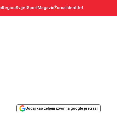
a
Region
Svijet
Sport
Magazin
Žurnal
Identitet
Dodaj kao željeni izvor na google pretrazi