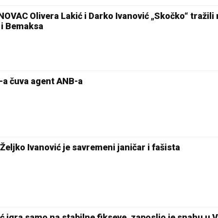
VAC Olivera Lakić i Darko Ivanović „Skočko“ tražili 
a i Bemaksa
-a čuva agent ANB-a
ljko Ivanović je savremeni janičar i fašista
 igra samo na stabilne fikseve, zaposlio je snahu u 