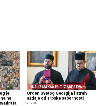
DUALIZAM KAO PUT IZ SRPSTVA
og je
Orden Svetog Georgija i strah
ana na
aždaje od srpske sabornosti
 kvadrata
22:29
|
0