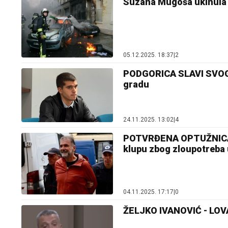
Suzana Mugoša ukinula p
05.12.2025. 18:37
|
2
PODGORICA SLAVI SVOG 
gradu
24.11.2025. 13:02
|
4
POTVRĐENA OPTUŽNICA Pe
klupu zbog zloupotreba
04.11.2025. 17:17
|
0
ŽELJKO IVANOVIĆ - L