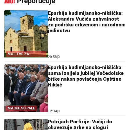
Preporučuje
Eparhija budimljansko-nikšićka:
Aleksandru Vučiću zahvalnost
za podršku crkvenom i narodnom
jedinstvu
MOLITVE ZA
20:58
|
0
ZDRAVLJE I USPJEH
Eparhija budimljansko-nikšićka
sama iznijela jubilej Vučedolske
bitke nakon povlačenja Opštine
Nikšić
MASKE SU PALE
12:34
|
0
Patrijarh Porfirije: Vučiji do
obavezuje Srbe na slogu i