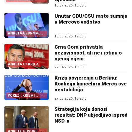
STRANKA U
10.07.2026. 10:58
|
0
NJEMAČKOJ
Unutar CDU/CSU raste sumnja
u Mercovo vođstvo
ANKETA UZDRMALA
10.05.2026. 12:35
|
0
BERLIN
Crna Gora prihvatila
nezavisnost, ali ne i istinu o
njenoj cijeni
ANKETA OTKRILA
27.04.2026. 10:03
|
0
Kriza povjerenja u Berlinu:
Koalicija kancelara Merca sve
nestabilnija
POREZI, KRIZA I
27.03.2026. 13:20
|
0
IZBORNI PORAZI
Strategija koja donosi
rezultat: DNP ubjedljivo ispred
NSD-a
ANKETE GOVORE