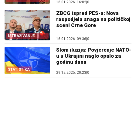
16.01.2026. 16:02
|
0
JASNO
ZBCG ispred PES-a: Nova
raspodjela snaga na političkoj
sceni Crne Gore
ISTRAŽIVANJE
16.01.2026. 09:36
|
0
OTKRILO
Slom iluzija: Povjerenje NATO-
u u Ukrajini naglo opalo za
godinu dana
STATISTIKA
29.12.2025. 20:23
|
0