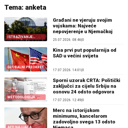
Tema: anketa
Građani ne vjeruju svojim
vojskama: Najveće
nepovjerenje u Njemačkoj
ISTRAŽIVANJE
25.07.2026. 08:46
|
0
„JUGOVA”
Kina prvi put popularnija od
SAD u većini svijeta
GLOBALNI PREOKRET
17.07.2026. 14:01
|
0
Sporni uzorak CRTA: Politički
zaključci za cijelu Srbiju na
osnovu 24 odsto odgovora
METODOLOGIJA
17.07.2026. 12:49
|
0
CRTA
Merc na istorijskom
minimumu, kancelarom
zadovoljno svega 13 odsto
Njemaca
AFD NAJJAČA