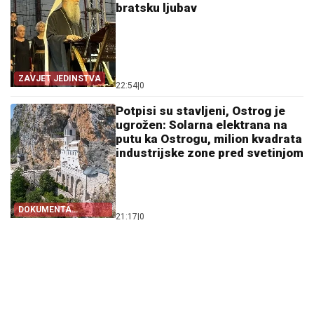
bratsku ljubav
ZAVJET JEDINSTVA
22:54
|
0
Potpisi su stavljeni, Ostrog je
ugrožen: Solarna elektrana na
putu ka Ostrogu, milion kvadrata
industrijske zone pred svetinjom
DOKUMENTA
21:17
|
0
OTKRIVAJU