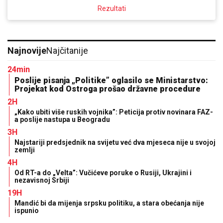
Rezultati
Najnovije
Najčitanije
24min
Poslije pisanja „Politike” oglasilo se Ministarstvo:
Projekat kod Ostroga prošao državne procedure
2H
„Kako ubiti više ruskih vojnika”: Peticija protiv novinara FAZ-
a poslije nastupa u Beogradu
3H
Najstariji predsjednik na svijetu već dva mjeseca nije u svojoj
zemlji
4H
Od RT-a do „Velta”: Vučićeve poruke o Rusiji, Ukrajini i
nezavisnoj Srbiji
19H
Mandić bi da mijenja srpsku politiku, a stara obećanja nije
ispunio