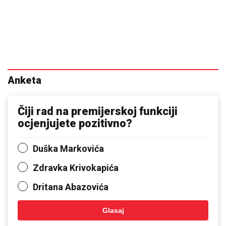
Anketa
Čiji rad na premijerskoj funkciji
ocjenjujete pozitivno?
Duška Markovića
Zdravka Krivokapića
Dritana Abazovića
Glasaj