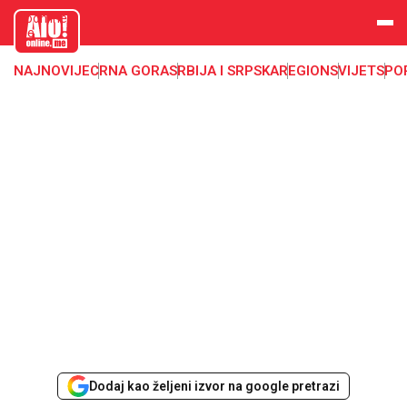
aloonline.
me
NAJNOVIJE
CRNA GORA
SRBIJA I SRPSKA
REGION
SVIJET
SPO
Dodaj kao željeni izvor na google pretrazi