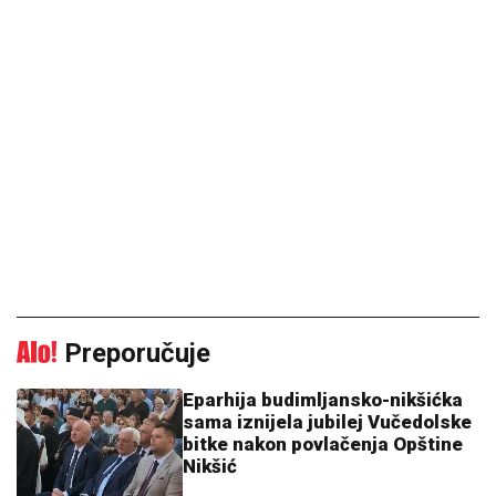
Preporučuje
Eparhija budimljansko-nikšićka
sama iznijela jubilej Vučedolske
bitke nakon povlačenja Opštine
Nikšić