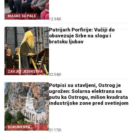
MASKE SU PALE
12:34
|
0
Patrijarh Porfirije: Vučiji do
obavezuje Srbe na slogu i
bratsku ljubav
ZAVJET JEDINSTVA
22:54
|
0
Potpisi su stavljeni, Ostrog je
ugrožen: Solarna elektrana na
putu ka Ostrogu, milion kvadrata
industrijske zone pred svetinjom
DOKUMENTA
21:17
|
0
OTKRIVAJU