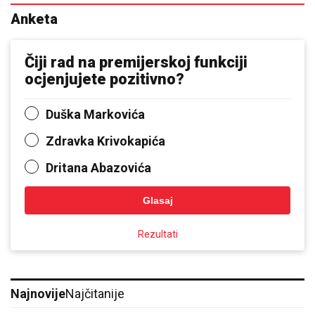
Anketa
Čiji rad na premijerskoj funkciji
ocjenjujete pozitivno?
Duška Markovića
Zdravka Krivokapića
Dritana Abazovića
Glasaj
Rezultati
Najnovije
Najčitanije