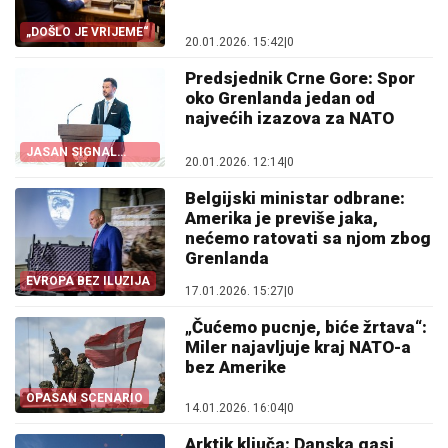
„DOŠLO JE VRIJEME“
20.01.2026. 15:42
|
0
Predsjednik Crne Gore: Spor
oko Grenlanda jedan od
najvećih izazova za NATO
JASAN SIGNAL
20.01.2026. 12:14
|
0
VLADI
Belgijski ministar odbrane:
Amerika je previše jaka,
nećemo ratovati sa njom zbog
Grenlanda
EVROPA BEZ ILUZIJA
17.01.2026. 15:27
|
0
„Čućemo pucnje, biće žrtava“:
Miler najavljuje kraj NATO-a
bez Amerike
OPASAN SCENARIO
14.01.2026. 16:04
|
0
Arktik ključa: Danska gasi