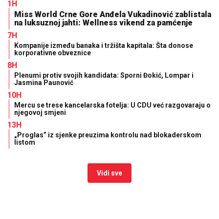
1H
Miss World Crne Gore Anđela Vukadinović zablistala
na luksuznoj jahti: Wellness vikend za pamćenje
7H
Kompanije između banaka i tržišta kapitala: Šta donose
korporativne obveznice
8H
Plenumi protiv svojih kandidata: Sporni Đokić, Lompar i
Jasmina Paunović
10H
Mercu se trese kancelarska fotelja: U CDU već razgovaraju o
njegovoj smjeni
13H
„Proglas” iz sjenke preuzima kontrolu nad blokaderskom
listom
Vidi sve