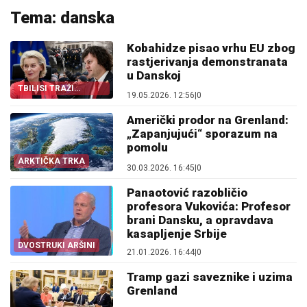
Tema: danska
Kobahidze pisao vrhu EU zbog
rastjerivanja demonstranata
u Danskoj
TBILISI TRAŽI
19.05.2026. 12:56
|
0
ODGOVOR BRISELA
Američki prodor na Grenland:
„Zapanjujući“ sporazum na
pomolu
ARKTIČKA TRKA
30.03.2026. 16:45
|
0
Panaotović razobličio
profesora Vukovića: Profesor
brani Dansku, a opravdava
kasapljenje Srbije
DVOSTRUKI ARŠINI
21.01.2026. 16:44
|
0
Tramp gazi saveznike i uzima
Grenland