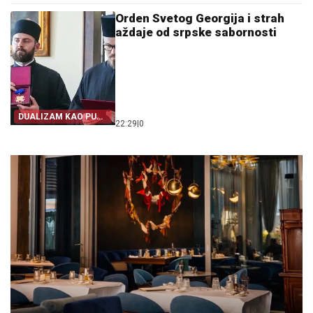
Orden Svetog Georgija i strah
aždaje od srpske sabornosti
DUALIZAM KAO PUT
22:29
|
0
IZ SRPSTVA