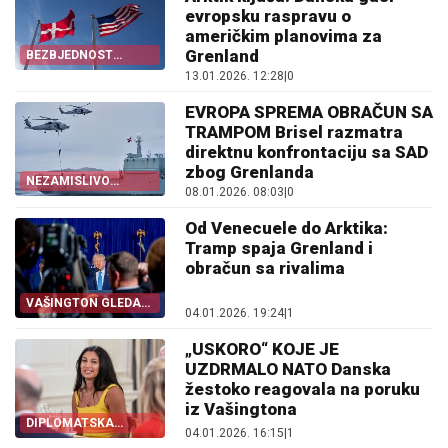
evropsku raspravu o
američkim planovima za
Grenland
BEZBJEDNOST
ISPRED POLITIKE
13.01.2026. 12:28
|
0
EVROPA SPREMA OBRAČUN SA
TRAMPOM Brisel razmatra
direktnu konfrontaciju sa SAD
zbog Grenlanda
NEZAMISLIVO
08.01.2026. 08:03
|
0
POSTAJE REALNO
Od Venecuele do Arktika:
Tramp spaja Grenland i
obračun sa rivalima
VAŠINGTON GLEDA
04.01.2026. 19:24
|
1
KA SJEVERU
„USKORO“ KOJE JE
UZDRMALO NATO Danska
žestoko reagovala na poruku
iz Vašingtona
DIPLOMATSKA
04.01.2026. 16:15
|
1
PROVOKACIJA ILI