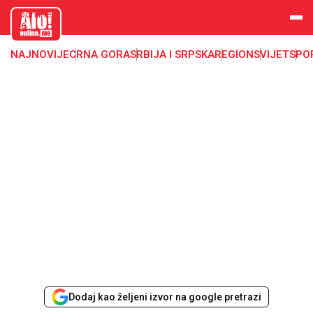
aloonline.
me
NAJNOVIJE
CRNA GORA
SRBIJA I SRPSKA
REGION
SVIJET
SPO
Dodaj kao željeni izvor na google pretrazi