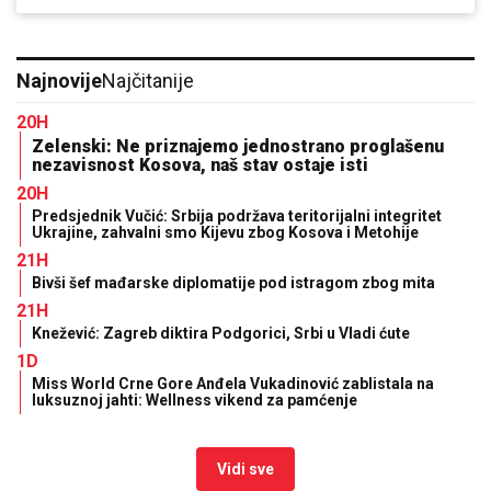
Najnovije
Najčitanije
20H
Zelenski: Ne priznajemo jednostrano proglašenu
nezavisnost Kosova, naš stav ostaje isti
20H
Predsjednik Vučić: Srbija podržava teritorijalni integritet
Ukrajine, zahvalni smo Kijevu zbog Kosova i Metohije
21H
Bivši šef mađarske diplomatije pod istragom zbog mita
21H
Knežević: Zagreb diktira Podgorici, Srbi u Vladi ćute
1D
Miss World Crne Gore Anđela Vukadinović zablistala na
luksuznoj jahti: Wellness vikend za pamćenje
Vidi sve