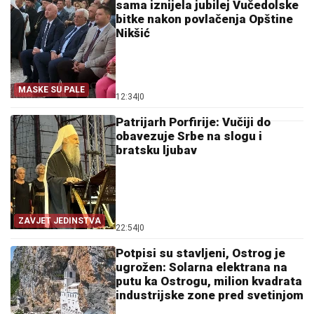
sama iznijela jubilej Vučedolske
bitke nakon povlačenja Opštine
Nikšić
MASKE SU PALE
12:34
|
0
Patrijarh Porfirije: Vučiji do
obavezuje Srbe na slogu i
bratsku ljubav
ZAVJET JEDINSTVA
22:54
|
0
Potpisi su stavljeni, Ostrog je
ugrožen: Solarna elektrana na
putu ka Ostrogu, milion kvadrata
industrijske zone pred svetinjom