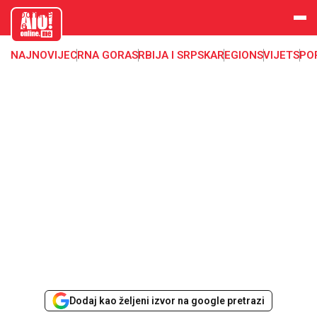
aloonline.
me
NAJNOVIJE
CRNA GORA
SRBIJA I SRPSKA
REGION
SVIJET
SPO
Dodaj kao željeni izvor na google pretrazi