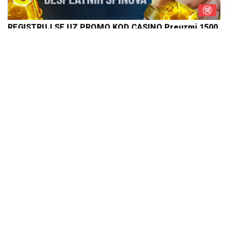
REGISTRUJ SE UZ PROMO KOD CASINO Preuzmi 1500
BESPLATNIH SPINOVA
20. 07. 2026 08:04
25.000 kupaca već kupuje uz PerSu Extra. A ti? Saznaj
više
03. 08. 2026 07:31