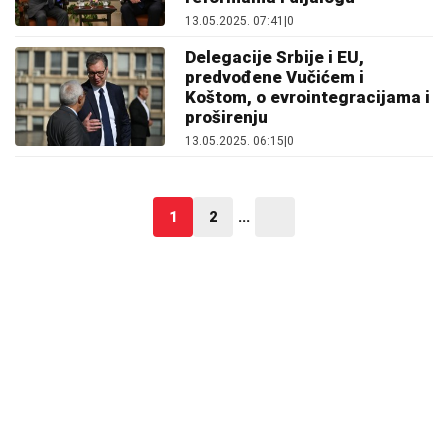
13.05.2025. 07:41
|
0
Delegacije Srbije i EU,
predvođene Vučićem i
Koštom, o evrointegracijama i
proširenju
13.05.2025. 06:15
|
0
1
2
...