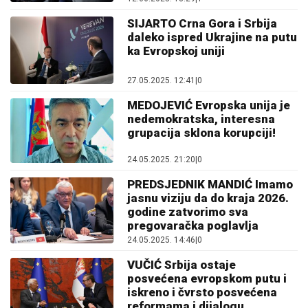
SIJARTO Crna Gora i Srbija
daleko ispred Ukrajine na putu
ka Evropskoj uniji
27.05.2025. 12:41
|
0
MEDOJEVIĆ Evropska unija je
nedemokratska, interesna
grupacija sklona korupciji!
24.05.2025. 21:20
|
0
PREDSJEDNIK MANDIĆ Imamo
jasnu viziju da do kraja 2026.
godine zatvorimo sva
pregovaračka poglavlja
24.05.2025. 14:46
|
0
VUČIĆ Srbija ostaje
posvećena evropskom putu i
iskreno i čvrsto posvećena
reformama i dijalogu