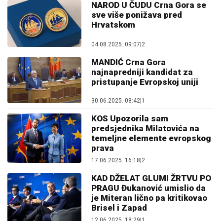
NAROD U ČUDU Crna Gora se
sve više ponižava pred
Hrvatskom
04.08.2025. 09:07
|
2
MANDIĆ Crna Gora
najnapredniji kandidat za
pristupanje Evropskoj uniji
30.06.2025. 08:42
|
1
KOS Upozorila sam
predsjednika Milatovića na
temeljne elemente evropskog
prava
17.06.2025. 16:18
|
2
KAD DŽELAT GLUMI ŽRTVU PO
PRAGU Đukanović umislio da
je Miteran lično pa kritikovao
Brisel i Zapad
12.06.2025. 18:29
|
1