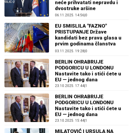
neće prihvatati nepravdu i
dvostruke aršine
06.11.2025. 14:56
|
0
EU SMISLILA "FAZNO"
PRISTUPANJE Države
kandidati bez prava glasa u
prvim godinama članstva
03.11.2025. 19:28
|
0
BERLIN OHRABRUJE
PODGORICU U LONDONU
Nastavite tako i stići ćete u
EU — jednog dana
23.10.2025. 17:44
|
1
BERLIN OHRABRUJE
PODGORICU U LONDONU
Nastavite tako i stići ćete u
EU — jednog dana
23.10.2025. 15:44
|
1
MILATOVIĆ I URSULA NA