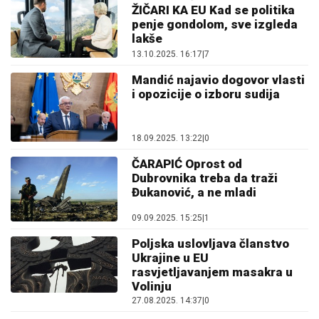
ŽIČARI KA EU Kad se politika
penje gondolom, sve izgleda
lakše
13.10.2025. 16:17
|
7
Mandić najavio dogovor vlasti
i opozicije o izboru sudija
18.09.2025. 13:22
|
0
ČARAPIĆ Oprost od
Dubrovnika treba da traži
Đukanović, a ne mladi
09.09.2025. 15:25
|
1
Poljska uslovljava članstvo
Ukrajine u EU
rasvjetljavanjem masakra u
Volinju
27.08.2025. 14:37
|
0