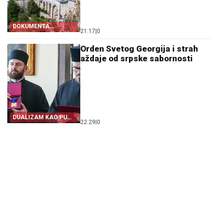
DOKUMENTA
21:17
|
0
OTKRIVAJU
Orden Svetog Georgija i strah
aždaje od srpske sabornosti
DUALIZAM KAO PUT
22:29
|
0
IZ SRPSTVA