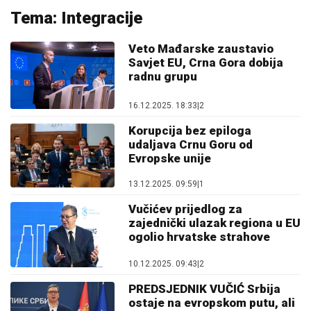
Tema: Integracije
Veto Mađarske zaustavio
Savjet EU, Crna Gora dobija
radnu grupu
16.12.2025. 18:33
|
2
Korupcija bez epiloga
udaljava Crnu Goru od
Evropske unije
13.12.2025. 09:59
|
1
Vučićev prijedlog za
zajednički ulazak regiona u EU
ogolio hrvatske strahove
10.12.2025. 09:43
|
2
PREDSJEDNIK VUČIĆ Srbija
ostaje na evropskom putu, ali