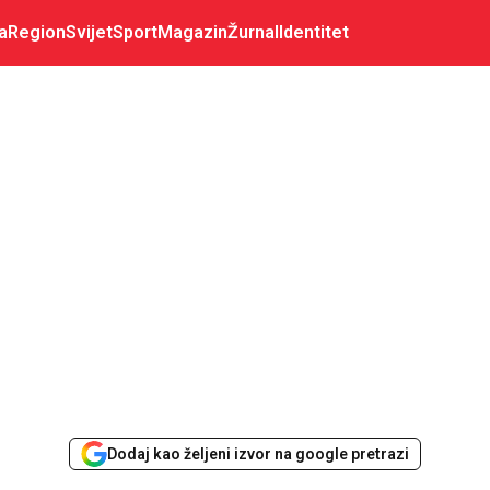
a
Region
Svijet
Sport
Magazin
Žurnal
Identitet
Dodaj kao željeni izvor na google pretrazi