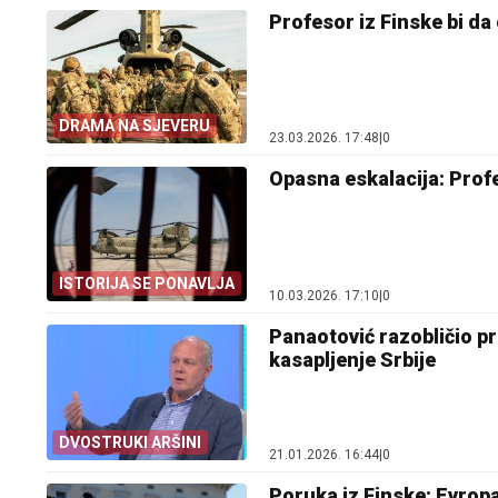
Profesor iz Finske bi da
DRAMA NA SJEVERU
23.03.2026. 17:48
|
0
Opasna eskalacija: Prof
ISTORIJA SE PONAVLJA
10.03.2026. 17:10
|
0
Panaotović razobličio p
kasapljenje Srbije
DVOSTRUKI ARŠINI
21.01.2026. 16:44
|
0
Poruka iz Finske: Evropa