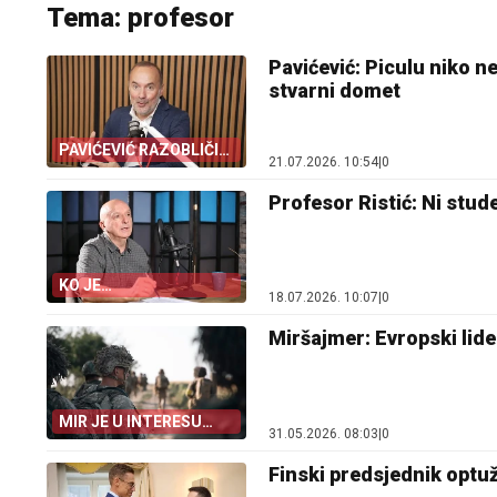
Tema: profesor
Pavićević: Piculu niko 
stvarni domet
PAVIĆEVIĆ RAZOBLIČIO
21.07.2026. 10:54
|
0
PICULU
Profesor Ristić: Ni stude
KO JE
18.07.2026. 10:07
|
0
„MASTERMAJND”
Miršajmer: Evropski lider
MIR JE U INTERESU
31.05.2026. 08:03
|
0
KIJEVA
Finski predsjednik optu