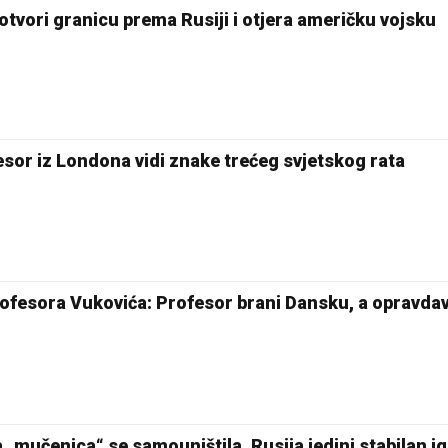
 otvori granicu prema Rusiji i otjera američku vojsku
esor iz Londona vidi znake trećeg svjetskog rata
rofesora Vukovića: Profesor brani Dansku, a opravda
 „mučenica“ se samouništila, Rusija jedini stabilan i