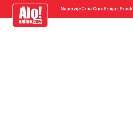
aloonline.me
Najnovije
Crna Gora
Srbija i Srpsk