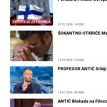
EVROPA SE ŽRTVOVALA
07.01.2026. 14:52
|
0
ŠOKANTNO OTKRIĆE Makro
13.09.2025. 14:36
|
0
PROFESOR ANTIĆ Srbiji ne
13.07.2025. 09:35
|
0
ANTIĆ Blokada na Filozo