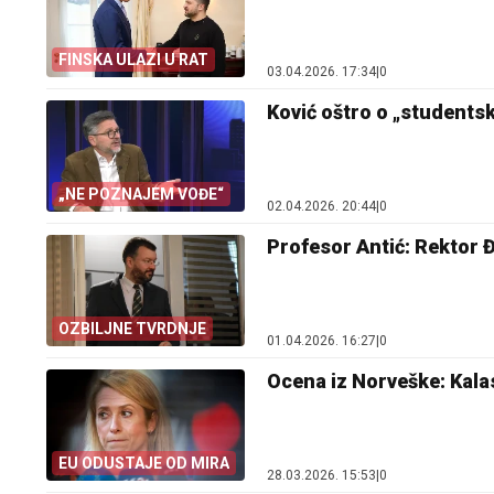
FINSKA ULAZI U RAT
03.04.2026. 17:34
|
0
Ković oštro o „studentsko
„NE POZNAJEM VOĐE“
02.04.2026. 20:44
|
0
Profesor Antić: Rektor 
OZBILJNE TVRDNJE
01.04.2026. 16:27
|
0
Ocena iz Norveške: Kala
EU ODUSTAJE OD MIRA
28.03.2026. 15:53
|
0