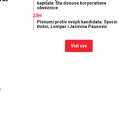
kapitala: Šta donose korporativne
obveznice
23H
Plenumi protiv svojih kandidata: Sporni
Đokić, Lompar i Jasmina Paunović
Vidi sve
a