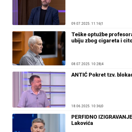
09.07.2025. 11:16
|
1
Teške optužbe profesor
ubiju zbog cigareta i cit
08.07.2025. 10:28
|
4
ANTIĆ Pokret tzv. blokad
18.06.2025. 10:36
|
0
PERFIDNO IZIGRAVANJE ŽR
Lakovića