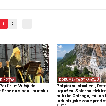
1
2
...
EDINSTVA
DOKUMENTA OTKRIVAJU
Porfirije: Vučiji do
Potpisi su stavljeni, Ostr
 Srbe na slogu i bratsku
ugrožen: Solarna elektr
putu ka Ostrogu, milion
industrijske zone pred 
21:17
|
0