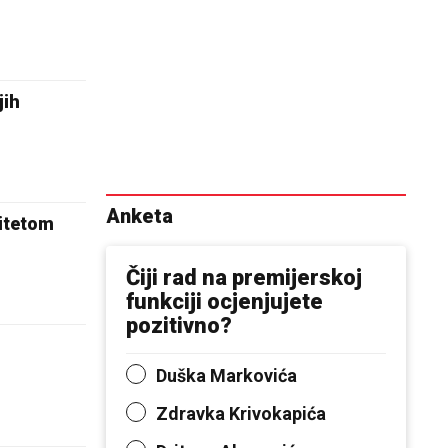
jih
Anketa
zitetom
Čiji rad na premijerskoj
funkciji ocjenjujete
pozitivno?
Duška Markovića
Zdravka Krivokapića