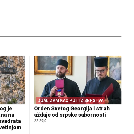
DUALIZAM KAO PUT IZ SRPSTVA
og je
Orden Svetog Georgija i strah
ana na
aždaje od srpske sabornosti
 kvadrata
22:29
|
0
svetinjom