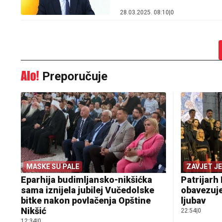
28.03.2025. 08:10
|
0
Preporučuje
MASKE SU PALE
ZAVJET J
Eparhija budimljansko-nikšićka
Patrijarh 
sama iznijela jubilej Vučedolske
obavezuje
bitke nakon povlačenja Opštine
ljubav
Nikšić
22:54
|
0
12:34
|
0