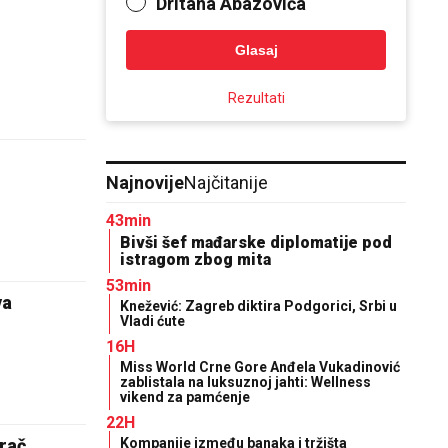
Dritana Abazovića
Glasaj
Rezultati
Najnovije
Najčitanije
43min
Bivši šef mađarske diplomatije pod
istragom zbog mita
53min
va
Knežević: Zagreb diktira Podgorici, Srbi u
Vladi ćute
16H
Miss World Crne Gore Anđela Vukadinović
zablistala na luksuznoj jahti: Wellness
vikend za pamćenje
22H
Kompanije između banaka i tržišta
grač