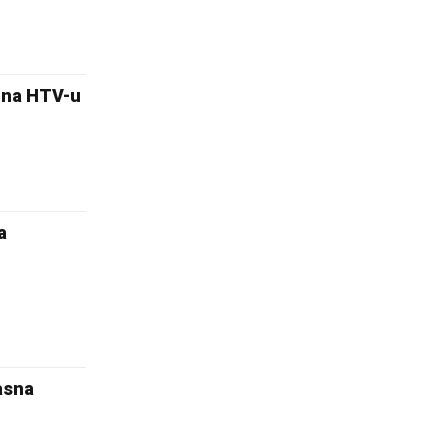
 na HTV-u
a
lasna