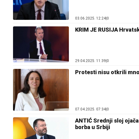
03.06.2025. 12:24
|
0
KRIM JE RUSIJA Hrvatsk
29.04.2025. 11:39
|
0
Protesti nisu otkrili mn
07.04.2025. 07:34
|
0
ANTIĆ Srednji sloj ojačan
borba u Srbiji