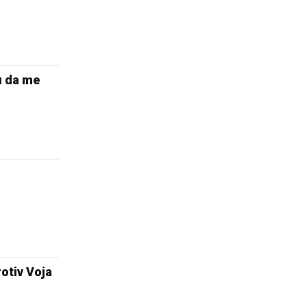
u da me
otiv Voja