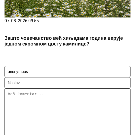
07. 08. 2026 09:55
Зашто човечанство већ хиљадама година верује
једном скромном цвету камилице?