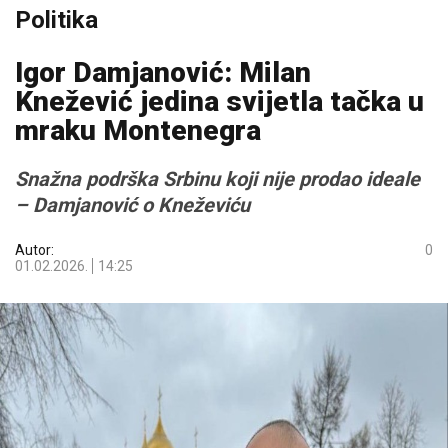
Politika
Igor Damjanović: Milan
Knežević jedina svijetla tačka u
mraku Montenegra
Snažna podrška Srbinu koji nije prodao ideale
– Damjanović o Kneževiću
Autor:
0
01.02.2026.
14:25