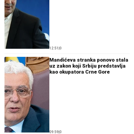
12:51
|
0
Mandićeva stranka ponovo stala
uz zakon koji Srbiju predstavlja
kao okupatora Crne Gore
09:59
|
0