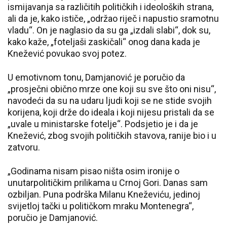
ismijavanja sa različitih političkih i ideoloških strana,
ali da je, kako ističe, „održao riječ i napustio sramotnu
vladu“. On je naglasio da su ga „izdali slabi“, dok su,
kako kaže, „foteljaši zaskičali“ onog dana kada je
Knežević povukao svoj potez.
U emotivnom tonu, Damjanović je poručio da
„prosječni obično mrze one koji su sve što oni nisu“,
navodeći da su na udaru ljudi koji se ne stide svojih
korijena, koji drže do ideala i koji nijesu pristali da se
„uvale u ministarske fotelje“. Podsjetio je i da je
Knežević, zbog svojih političkih stavova, ranije bio i u
zatvoru.
„Godinama nisam pisao ništa osim ironije o
unutarpolitičkim prilikama u Crnoj Gori. Danas sam
ozbiljan. Puna podrška Milanu Kneževiću, jedinoj
svijetloj tački u političkom mraku Montenegra“,
poručio je Damjanović.