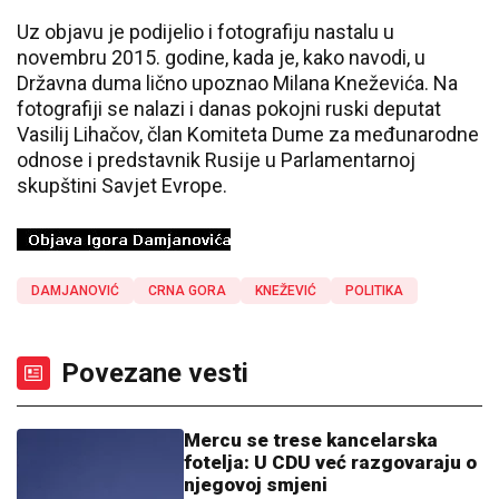
Uz objavu je podijelio i fotografiju nastalu u
novembru 2015. godine, kada je, kako navodi, u
Državna duma lično upoznao Milana Kneževića. Na
fotografiji se nalazi i danas pokojni ruski deputat
Vasilij Lihačov, član Komiteta Dume za međunarodne
odnose i predstavnik Rusije u Parlamentarnoj
skupštini Savjet Evrope.
DAMJANOVIĆ
CRNA GORA
KNEŽEVIĆ
POLITIKA
Povezane vesti
Mercu se trese kancelarska
fotelja: U CDU već razgovaraju o
njegovoj smjeni