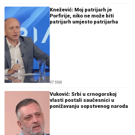
Knežević: Moj patrijarh je
Porfirije, niko ne može biti
patrijarh umjesto patrijarha
07:55
|
0
Vuković: Srbi u crnogorskoj
vlasti postali saučesnici u
ponižavanju sopstvenog naroda