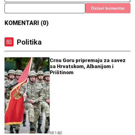
Ostavi komentar
KOMENTARI (0)
Politika
Crnu Goru pripremaju za savez
sa Hrvatskom, Albanijom i
Prištinom
08:14
|
0