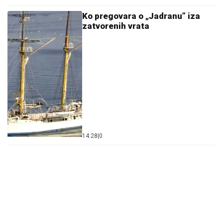
Ko pregovara o „Jadranu” iza
zatvorenih vrata
14:28
|
0