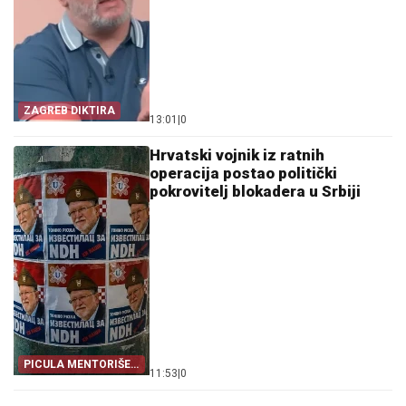
ZAGREB DIKTIRA
13:01
|
0
Hrvatski vojnik iz ratnih
operacija postao politički
pokrovitelj blokadera u Srbiji
PICULA MENTORIŠE
11:53
|
0
BLOKADERE