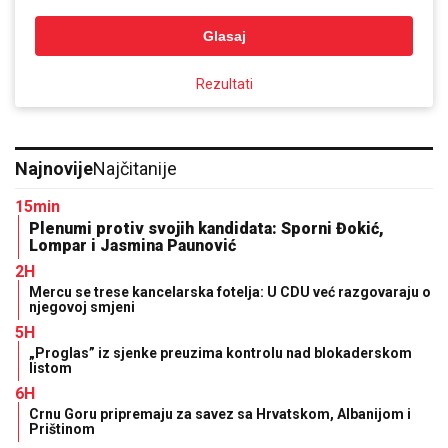
Glasaj
Rezultati
Najnovije
Najčitanije
15min
Plenumi protiv svojih kandidata: Sporni Đokić,
Lompar i Jasmina Paunović
2H
Mercu se trese kancelarska fotelja: U CDU već razgovaraju o
njegovoj smjeni
5H
„Proglas” iz sjenke preuzima kontrolu nad blokaderskom
listom
6H
Crnu Goru pripremaju za savez sa Hrvatskom, Albanijom i
Prištinom