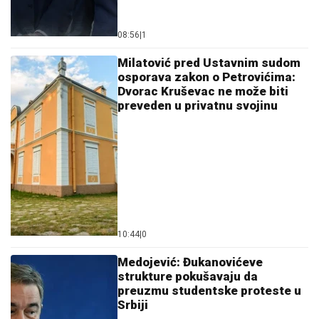
08:56
|
1
Milatović pred Ustavnim sudom
osporava zakon o Petrovićima:
Dvorac Kruševac ne može biti
preveden u privatnu svojinu
10:44
|
0
Medojević: Đukanovićeve
strukture pokušavaju da
preuzmu studentske proteste u
Srbiji