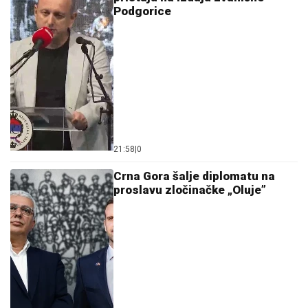
Podgorice
21:58
|
0
Crna Gora šalje diplomatu na
proslavu zločinačke „Oluje”