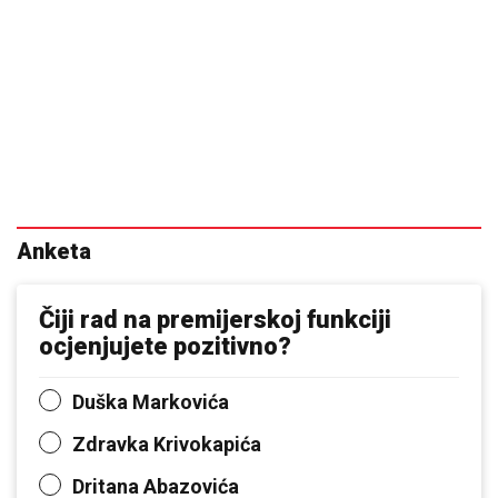
Anketa
Čiji rad na premijerskoj funkciji
ocjenjujete pozitivno?
Duška Markovića
Zdravka Krivokapića
Dritana Abazovića