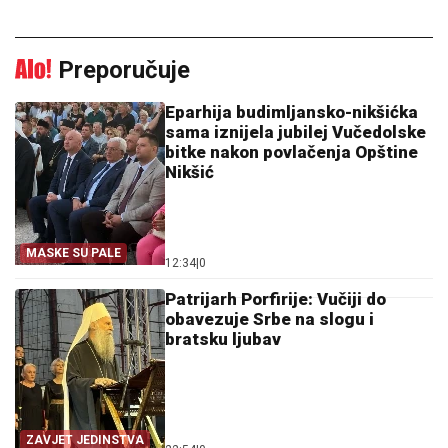
Preporučuje
Eparhija budimljansko-nikšićka
sama iznijela jubilej Vučedolske
bitke nakon povlačenja Opštine
Nikšić
MASKE SU PALE
12:34
|
0
Patrijarh Porfirije: Vučiji do
obavezuje Srbe na slogu i
bratsku ljubav
ZAVJET JEDINSTVA