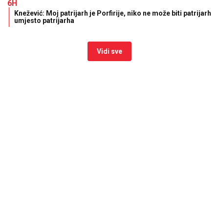
6H
Knežević: Moj patrijarh je Porfirije, niko ne može biti patrijarh
umjesto patrijarha
Vidi sve