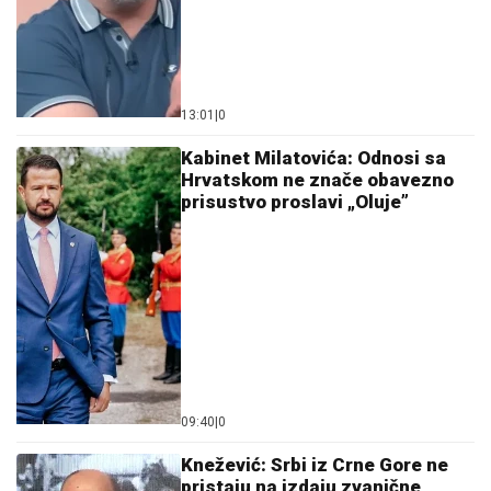
13:01
|
0
Kabinet Milatovića: Odnosi sa
Hrvatskom ne znače obavezno
prisustvo proslavi „Oluje”
09:40
|
0
Knežević: Srbi iz Crne Gore ne
pristaju na izdaju zvanične