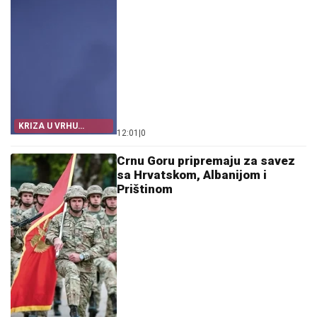
KRIZA U VRHU
12:01
|
0
NJEMAČKE
Crnu Goru pripremaju za savez
sa Hrvatskom, Albanijom i
Prištinom