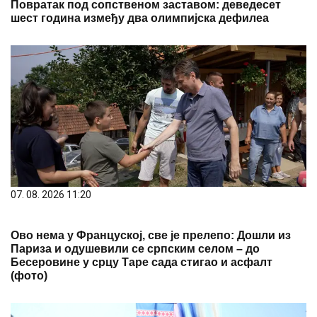
Повратак под сопственом заставом: деведесет
шест година између два олимпијска дефилеа
07. 08. 2026 11:20
Ово нема у Француској, све је прелепо: Дошли из
Париза и одушевили се српским селом – до
Бесеровине у срцу Таре сада стигао и асфалт
(фото)