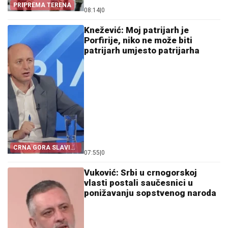
PRIPREMA TERENA
08:14
|
0
Knežević: Moj patrijarh je
Porfirije, niko ne može biti
patrijarh umjesto patrijarha
CRNA GORA SLAVI
07:55
|
0
„OLUJU“
Vuković: Srbi u crnogorskoj
vlasti postali saučesnici u
ponižavanju sopstvenog naroda