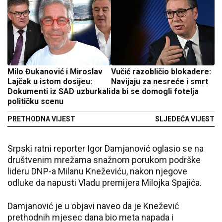
Milo Đukanović i Miroslav
Vučić razobličio blokadere:
Lajčak u istom dosijeu:
Navijaju za nesreće i smrt
Dokumenti iz SAD uzburkali
da bi se domogli fotelja
političku scenu
PRETHODNA VIJEST
SLJEDEĆA VIJEST
Srpski ratni reporter Igor Damjanović oglasio se na
društvenim mrežama snažnom porukom podrške
lideru DNP-a Milanu Kneževiću, nakon njegove
odluke da napusti Vladu premijera Milojka Spajića.
Damjanović je u objavi naveo da je Knežević
prethodnih mjesec dana bio meta napada i