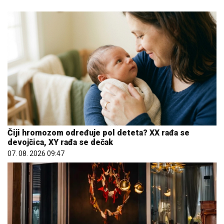
Čiji hromozom određuje pol deteta? XX rađa se
devojčica, XY rađa se dečak
07. 08. 2026 09:47