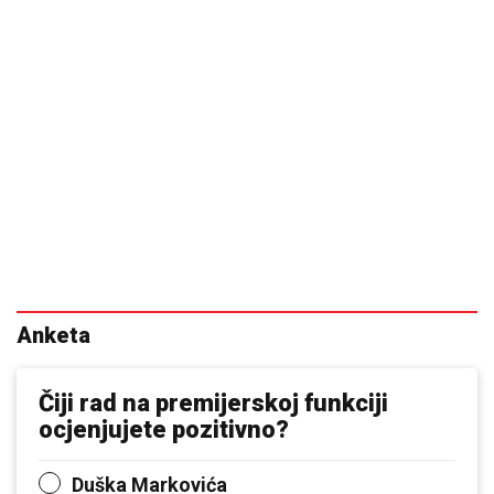
Anketa
Čiji rad na premijerskoj funkciji
ocjenjujete pozitivno?
Duška Markovića