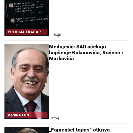
POLICIJA TRAGA ZA
11:54
|
0
AUTORIMA
PRIJETNJI
Medojević: SAD očekuju
hapšenje Đukanovića, Roćena i
Markovića
VAŠINGTON
13:24
|
1
NEZADOVOLJAN
„Fajnenšel tajms“ otkriva