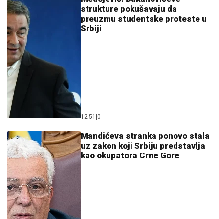
strukture pokušavaju da
preuzmu studentske proteste u
Srbiji
12:51
|
0
Mandićeva stranka ponovo stala
uz zakon koji Srbiju predstavlja
kao okupatora Crne Gore