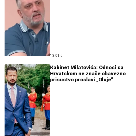
13:01
|
0
Kabinet Milatovića: Odnosi sa
Hrvatskom ne znače obavezno
prisustvo proslavi „Oluje”