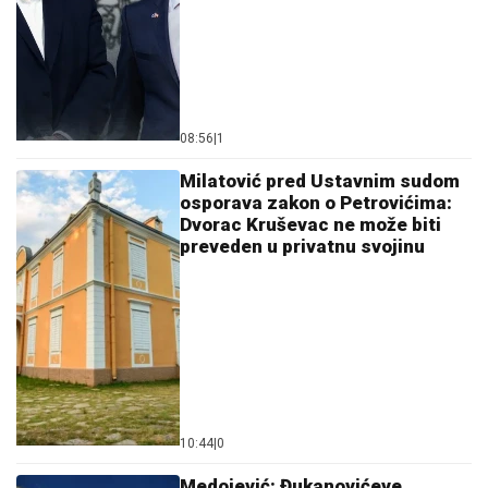
08:56
|
1
Milatović pred Ustavnim sudom
osporava zakon o Petrovićima:
Dvorac Kruševac ne može biti
preveden u privatnu svojinu
10:44
|
0
Medojević: Đukanovićeve