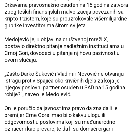
Državama pravosnažno osuđen na 15 godina zatvora
zbog teških finansijskih malverzacija povezanih sa
kripto-tržištem, koje su prouzrokovale višemilijardne
gubitke investitorima širom svijeta.
Medojević je, u objavi na društvenoj mreži X,
postavio direktno pitanje nadležnim institucijama u
Crnoj Gori, dovodeći u pitanje njihovu pasivnost u
ovom slučaju.
„Zašto Darko Šuković i Vladimir Novović ne otvaraju
istragu protiv Spajića oko krivičnih djela za koja je
njegov poslovni partner osuđen u SAD na 15 godina
robije?“, naveo je Medojević.
On je poručio da javnost ima pravo da zna da li je
premijer Crne Gore imao bilo kakvu ulogu ili
odgovornost u poslovima koji su međunarodno
označeni kao prevare, te da li su domaći organi