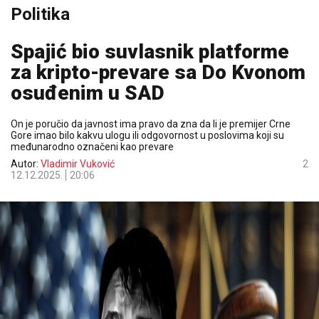
Politika
Spajić bio suvlasnik platforme
za kripto-prevare sa Do Kvonom
osuđenim u SAD
On je poručio da javnost ima pravo da zna da li je premijer Crne
Gore imao bilo kakvu ulogu ili odgovornost u poslovima koji su
međunarodno označeni kao prevare
Autor:
Vladimir Vuković
2
12.12.2025.
20:06