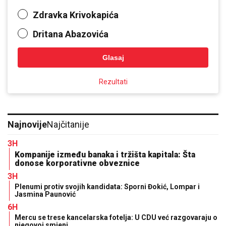
Zdravka Krivokapića
Dritana Abazovića
Glasaj
Rezultati
Najnovije
Najčitanije
3H
Kompanije između banaka i tržišta kapitala: Šta
donose korporativne obveznice
3H
Plenumi protiv svojih kandidata: Sporni Đokić, Lompar i
Jasmina Paunović
6H
Mercu se trese kancelarska fotelja: U CDU već razgovaraju o
njegovoj smjeni