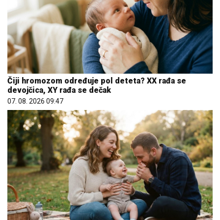
Čiji hromozom određuje pol deteta? XX rađa se
devojčica, XY rađa se dečak
07. 08. 2026 09:47