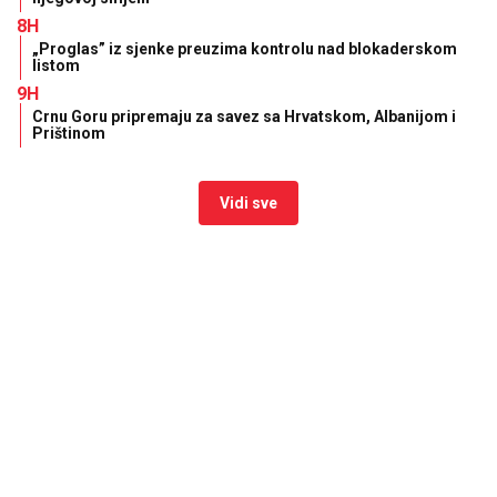
8H
„Proglas” iz sjenke preuzima kontrolu nad blokaderskom
listom
9H
Crnu Goru pripremaju za savez sa Hrvatskom, Albanijom i
Prištinom
Vidi sve