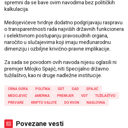
spremni da se bave ovim navodima bez političkih
kalkulacija.
Medojevićeve tvrdnje dodatno podgrijavaju raspravu
o transparentnosti rada najviših državnih funkcionera
i selektivnom postupanju pravosudnih organa,
naročito u slučajevima koji imaju međunarodnu
dimenziju i ozbiljne krivično-pravne implikacije.
Za sada se povodom ovih navoda nijesu oglasili ni
premijer Milojko Spajić, niti Specijalno državno
tužilaštvo, kao ni druge nadležne institucije.
CRNA GORA
POLITIKA
SDT
SAD
SPAJIĆ
MEDOJEVIĆ
AMERIKA
PREMIJER
VDT
TUŽILAŠTVO
PREVARE
KRIPTO VALUTE
DO KVON
NASLOVNA
Povezane vesti