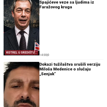
Spajićeve veze sa ljudima iz
Faražovog kruga
KOTREL U SREDIŠTU
14:00
|
0
MREŽE
Dokazi tužilaštva srušili verziju
Miloša Medenice o slučaju
„Senjak”