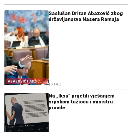
Saslušan Dritan Abazović zbog
državljanstva Nasera Ramaja
ABAZOVIĆ I ADŽIĆ
10:14
|
0
DALI IZJAVE
Na „Iksu” prijetili vješanjem
srpskom tužiocu i ministru
pravde