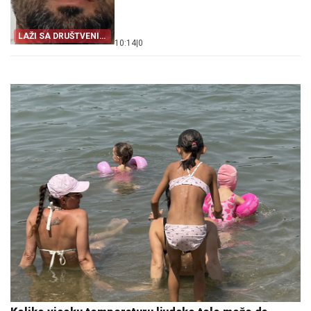
LAŽI SA DRUŠTVENIH
10:14
|
0
MREŽA