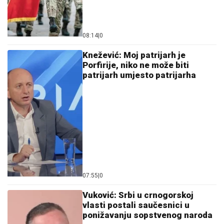
08:14
|
0
Knežević: Moj patrijarh je
Porfirije, niko ne može biti
patrijarh umjesto patrijarha
07:55
|
0
Vuković: Srbi u crnogorskoj
vlasti postali saučesnici u
ponižavanju sopstvenog naroda