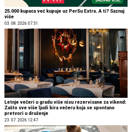
25.000 kupaca već kupuje uz PerSu Extra. A ti? Saznaj
više
03. 08. 2026 07:31
Letnje večeri u gradu više nisu rezervisane za vikend:
Zašto sve više ljudi bira večeru koja se spontano
pretvori u druženje
23. 07. 2026 12:47