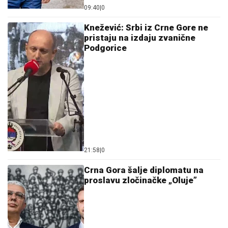
09:40
|
0
Knežević: Srbi iz Crne Gore ne
pristaju na izdaju zvanične
Podgorice
21:58
|
0
Crna Gora šalje diplomatu na
proslavu zločinačke „Oluje”