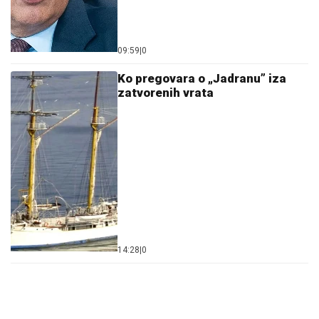
09:59
|
0
Ko pregovara o „Jadranu” iza
zatvorenih vrata
14:28
|
0