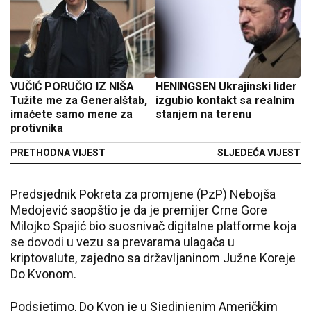
VUČIĆ PORUČIO IZ NIŠA
HENINGSEN Ukrajinski lider
Tužite me za Generalštab,
izgubio kontakt sa realnim
imaćete samo mene za
stanjem na terenu
protivnika
PRETHODNA VIJEST
SLJEDEĆA VIJEST
Predsjednik Pokreta za promjene (PzP) Nebojša
Medojević saopštio je da je premijer Crne Gore
Milojko Spajić bio suosnivač digitalne platforme koja
se dovodi u vezu sa prevarama ulagača u
kriptovalute, zajedno sa državljaninom Južne Koreje
Do Kvonom.
Podsjetimo, Do Kvon je u Sjedinjenim Američkim