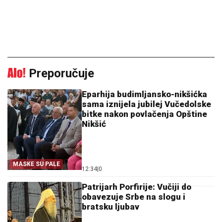
Preporučuje
Eparhija budimljansko-nikšićka
sama iznijela jubilej Vučedolske
bitke nakon povlačenja Opštine
Nikšić
MASKE SU PALE
12:34
|
0
Patrijarh Porfirije: Vučiji do
obavezuje Srbe na slogu i
bratsku ljubav