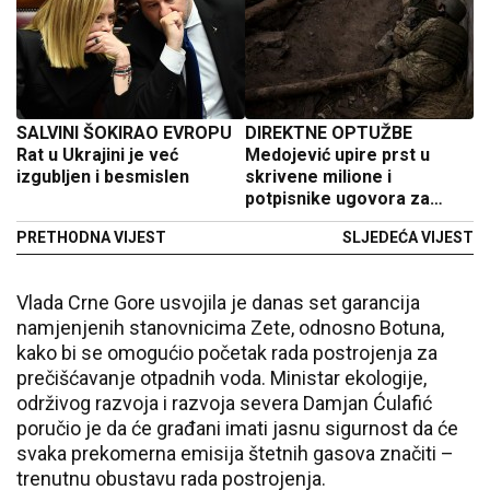
SALVINI ŠOKIRAO EVROPU
DIREKTNE OPTUŽBE
Rat u Ukrajini je već
Medojević upire prst u
izgubljen i besmislen
skrivene milione i
potpisnike ugovora za
kolektor
PRETHODNA VIJEST
SLJEDEĆA VIJEST
Vlada Crne Gore usvojila je danas set garancija
namjenjenih stanovnicima Zete, odnosno Botuna,
kako bi se omogućio početak rada postrojenja za
prečišćavanje otpadnih voda. Ministar ekologije,
održivog razvoja i razvoja severa Damjan Ćulafić
poručio je da će građani imati jasnu sigurnost da će
svaka prekomerna emisija štetnih gasova značiti –
trenutnu obustavu rada postrojenja.