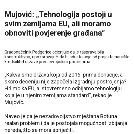
Mujović: „Tehnologija postoji u
svim zemljama EU, ali moramo
obnoviti povjerenje građana“
Gradonačelnik Podgorice ocjenjuje da je rasprava bila
konstruktivna, upozoravajući da bi odustajanje od projekta narušilo
kredibilitet države pred evropskim partnerima.
„Kakva smo država koja od 2016. prima donacije, a
skoro deceniju nije započela izgradnju postrojenja?
Hrlimo ka EU, a istovremeno odbijamo tehnologiju
koja je u njenim zemljama standard“, rekao je
Mujović.
Naveo je da je nezadovoljstvo mještana Botuna
realan problem i da je postojala mogućnost izbijanja
nereda, što se mora spriječiti.