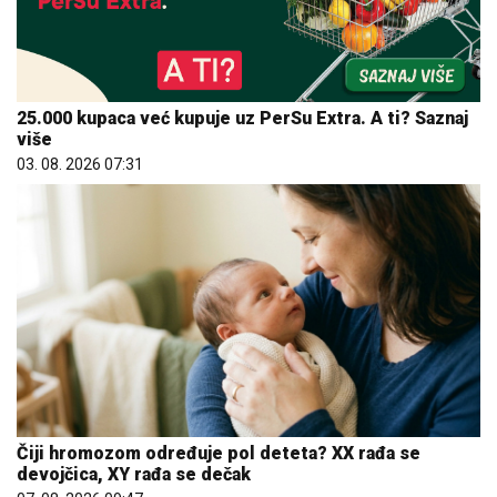
25.000 kupaca već kupuje uz PerSu Extra. A ti? Saznaj
više
03. 08. 2026 07:31
Čiji hromozom određuje pol deteta? XX rađa se
devojčica, XY rađa se dečak