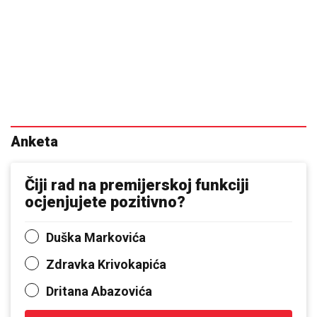
Anketa
Čiji rad na premijerskoj funkciji
ocjenjujete pozitivno?
Duška Markovića
Zdravka Krivokapića
Dritana Abazovića