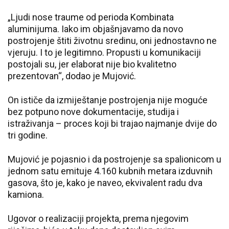
„Ljudi nose traume od perioda Kombinata
aluminijuma. Iako im objašnjavamo da novo
postrojenje štiti životnu sredinu, oni jednostavno ne
vjeruju. I to je legitimno. Propusti u komunikaciji
postojali su, jer elaborat nije bio kvalitetno
prezentovan“, dodao je Mujović.
On ističe da izmiještanje postrojenja nije moguće
bez potpuno nove dokumentacije, studija i
istraživanja – proces koji bi trajao najmanje dvije do
tri godine.
Mujović je pojasnio i da postrojenje sa spalionicom u
jednom satu emituje 4.160 kubnih metara izduvnih
gasova, što je, kako je naveo, ekvivalent radu dva
kamiona.
Ugovor o realizaciji projekta, prema njegovim