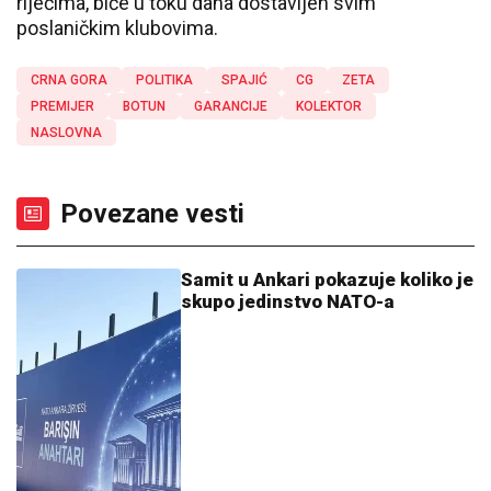
riječima, biće u toku dana dostavljen svim
poslaničkim klubovima.
CRNA GORA
POLITIKA
SPAJIĆ
CG
ZETA
PREMIJER
BOTUN
GARANCIJE
KOLEKTOR
NASLOVNA
Povezane vesti
Samit u Ankari pokazuje koliko je
skupo jedinstvo NATO-a