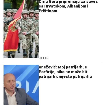
Crnu Goru pripremaju za savez
sa Hrvatskom, Albanijom i
Prištinom
08:14
|
0
Knežević: Moj patrijarh je
Porfirije, niko ne može biti
patrijarh umjesto patrijarha