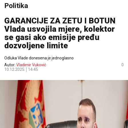
Politika
GARANCIJE ZA ZETU I BOTUN
Vlada usvojila mjere, kolektor
se gasi ako emisije pređu
dozvoljene limite
Odluka Vlade donesena je jednoglasno
Autor:
Vladimir Vuković
0
10.12.2025.
14:45