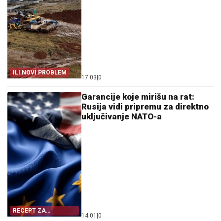
ILI NOVI PROBLEM
17:03
|
0
Garancije koje mirišu na rat:
Rusija vidi pripremu za direktno
uključivanje NATO-a
RECEPT ZA
14:01
|
0
ESKALACIJU