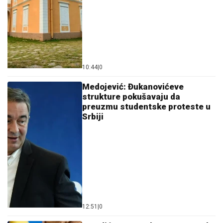
10:44
|
0
Medojević: Đukanovićeve
strukture pokušavaju da
preuzmu studentske proteste u
Srbiji
12:51
|
0