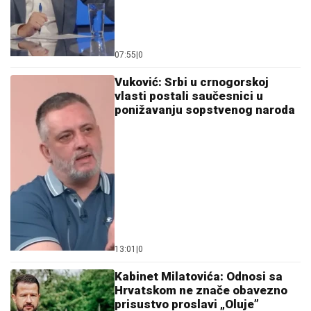
07:55
|
0
Vuković: Srbi u crnogorskoj
vlasti postali saučesnici u
ponižavanju sopstvenog naroda
13:01
|
0
Kabinet Milatovića: Odnosi sa
Hrvatskom ne znače obavezno
prisustvo proslavi „Oluje”