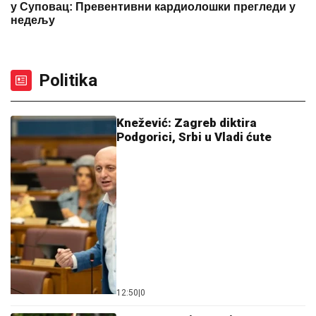
у Суповац: Превентивни кардиолошки прегледи у
недељу
Politika
Knežević: Zagreb diktira
Podgorici, Srbi u Vladi ćute
12:50
|
0