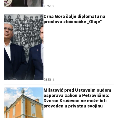
21:58
|
0
Crna Gora šalje diplomatu na
proslavu zločinačke „Oluje”
08:56
|
1
Milatović pred Ustavnim sudom
osporava zakon o Petrovićima:
Dvorac Kruševac ne može biti
preveden u privatnu svojinu