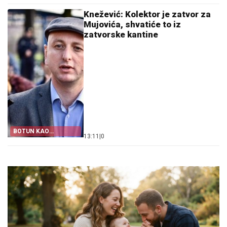
Knežević: Kolektor je zatvor za
Mujovića, shvatiće to iz
zatvorske kantine
BOTUN KAO
13:11
|
0
POLITIČKA OMČA