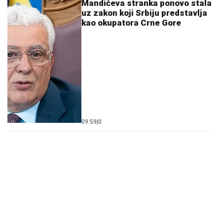
Mandićeva stranka ponovo stala
uz zakon koji Srbiju predstavlja
kao okupatora Crne Gore
09:59
|
0