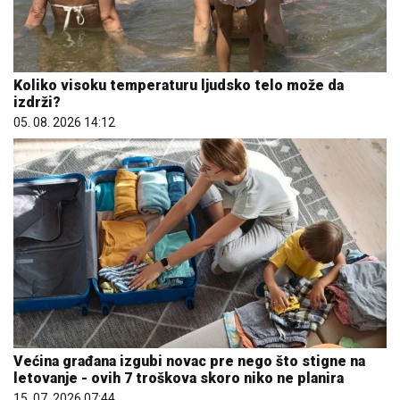
Koliko visoku temperaturu ljudsko telo može da
izdrži?
05. 08. 2026 14:12
Većina građana izgubi novac pre nego što stigne na
letovanje - ovih 7 troškova skoro niko ne planira
15. 07. 2026 07:44