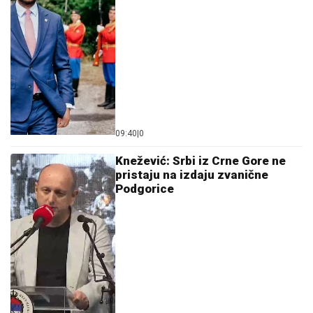
09:40
|
0
Knežević: Srbi iz Crne Gore ne
pristaju na izdaju zvanične
Podgorice