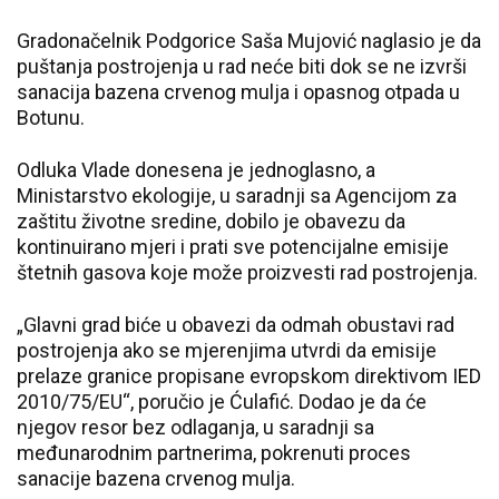
Gradonačelnik Podgorice Saša Mujović naglasio je da
puštanja postrojenja u rad neće biti dok se ne izvrši
sanacija bazena crvenog mulja i opasnog otpada u
Botunu.
Odluka Vlade donesena je jednoglasno, a
Ministarstvo ekologije, u saradnji sa Agencijom za
zaštitu životne sredine, dobilo je obavezu da
kontinuirano mjeri i prati sve potencijalne emisije
štetnih gasova koje može proizvesti rad postrojenja.
„Glavni grad biće u obavezi da odmah obustavi rad
postrojenja ako se mjerenjima utvrdi da emisije
prelaze granice propisane evropskom direktivom IED
2010/75/EU“, poručio je Ćulafić. Dodao je da će
njegov resor bez odlaganja, u saradnji sa
međunarodnim partnerima, pokrenuti proces
sanacije bazena crvenog mulja.