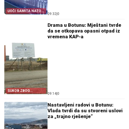
UOČI SAMITA NATO-
09:32
|
0
A
Drama u Botunu: Mještani tvrde
da se otkopava opasni otpad iz
vremena KAP-a
SUKOB ZBOG
09:14
|
0
KOLEKTORA
Nastavljeni radovi u Botunu:
Vlada tvrdi da su stvoreni uslovi
za „trajno rješenje“