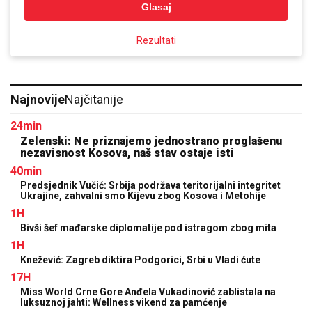
Glasaj
Rezultati
Najnovije
Najčitanije
24min
Zelenski: Ne priznajemo jednostrano proglašenu
nezavisnost Kosova, naš stav ostaje isti
40min
Predsjednik Vučić: Srbija podržava teritorijalni integritet
Ukrajine, zahvalni smo Kijevu zbog Kosova i Metohije
1H
Bivši šef mađarske diplomatije pod istragom zbog mita
1H
Knežević: Zagreb diktira Podgorici, Srbi u Vladi ćute
17H
Miss World Crne Gore Anđela Vukadinović zablistala na
luksuznoj jahti: Wellness vikend za pamćenje