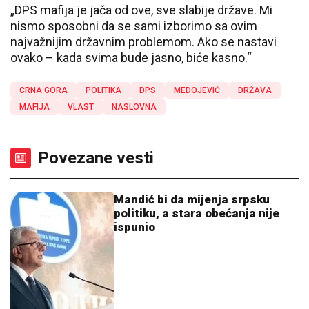
„DPS mafija je jača od ove, sve slabije države. Mi
nismo sposobni da se sami izborimo sa ovim
najvažnijim državnim problemom. Ako se nastavi
ovako – kada svima bude jasno, biće kasno.“
CRNA GORA
POLITIKA
DPS
MEDOJEVIĆ
DRŽAVA
MAFIJA
VLAST
NASLOVNA
Povezane vesti
Mandić bi da mijenja srpsku
politiku, a stara obećanja nije
ispunio