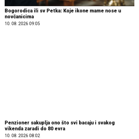
Penzioner sakuplja ono što svi bacaju i svakog
vikenda zaradi do 80 evra
10. 08. 2026 08:02
25.000 kupaca već kupuje uz PerSu Extra. A ti? Saznaj
više