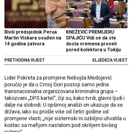
Bivši predsjednik Perua
KNEŽEVIĆ PREMIJERU
Martin Viskara osuđen na
SPAJIĆU Vidi se da ste
14 godina zatvora
dosta vremena proveli
pored kolektora u Tokiju
PRETHODNA VIJEST
SLJEDEĆA VIJEST
Lider Pokreta za promjene Nebojša Medojević
poručio je da u Crnoj Gori postoji samo jedna
transnacionalna organizovana kriminalna grupa –
takozvani „DPS kartel“, čiji su, kako tvrdi, glavni ljudi i
dalje na slobodi. U opširnoj analizi on ukazuje da se
država, iako su prošle više od četiri godine od
promjene vlasti, „nije sistemski ni ozbiljno uhvatila u
koštac sa mafijom nastalom pod okriljem bivšeg
režima“.