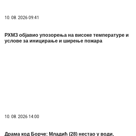
10. 08. 2026 14:00
Драма код Борче: Младић (28) нестао у води,
потрага за њим траје сатима
10. 08. 2026 11:14
Завршен 65. Сабор трубача: Владимир Кузмановић
освојио публику, а ево и ко је још награђен!