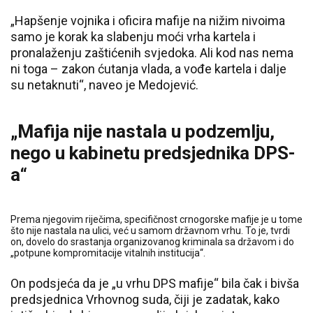
„Hapšenje vojnika i oficira mafije na nižim nivoima
samo je korak ka slabenju moći vrha kartela i
pronalaženju zaštićenih svjedoka. Ali kod nas nema
ni toga – zakon ćutanja vlada, a vođe kartela i dalje
su netaknuti“, naveo je Medojević.
„Mafija nije nastala u podzemlju,
nego u kabinetu predsjednika DPS-
a“
Prema njegovim riječima, specifičnost crnogorske mafije je u tome
što nije nastala na ulici, već u samom državnom vrhu. To je, tvrdi
on, dovelo do srastanja organizovanog kriminala sa državom i do
„potpune kompromitacije vitalnih institucija“.
On podsjeća da je „u vrhu DPS mafije“ bila čak i bivša
predsjednica Vrhovnog suda, čiji je zadatak, kako