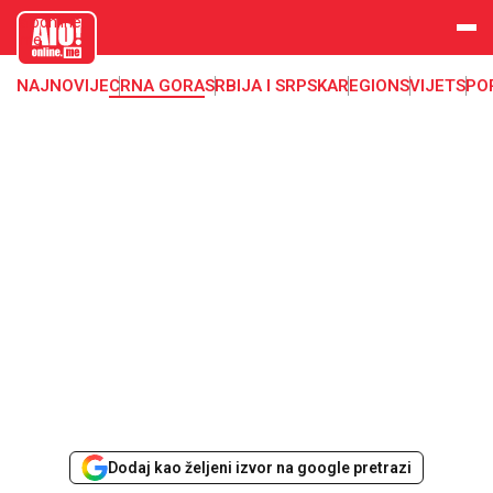
aloonline.
me
NAJNOVIJE
CRNA GORA
SRBIJA I SRPSKA
REGION
SVIJET
SPO
Dodaj kao željeni izvor na google pretrazi