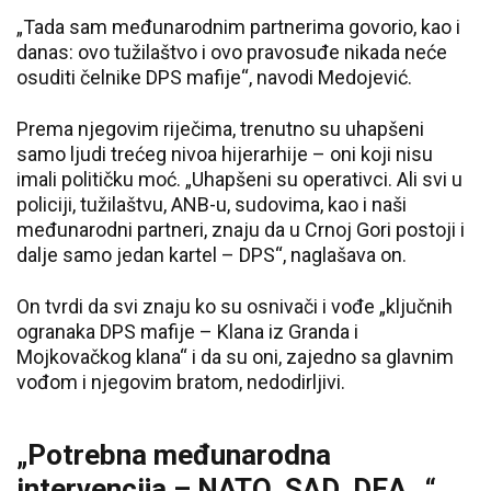
„Tada sam međunarodnim partnerima govorio, kao i
danas: ovo tužilaštvo i ovo pravosuđe nikada neće
osuditi čelnike DPS mafije“, navodi Medojević.
Prema njegovim riječima, trenutno su uhapšeni
samo ljudi trećeg nivoa hijerarhije – oni koji nisu
imali političku moć. „Uhapšeni su operativci. Ali svi u
policiji, tužilaštvu, ANB-u, sudovima, kao i naši
međunarodni partneri, znaju da u Crnoj Gori postoji i
dalje samo jedan kartel – DPS“, naglašava on.
On tvrdi da svi znaju ko su osnivači i vođe „ključnih
ogranaka DPS mafije – Klana iz Granda i
Mojkovačkog klana“ i da su oni, zajedno sa glavnim
vođom i njegovim bratom, nedodirljivi.
„Potrebna međunarodna
intervencija – NATO, SAD, DEA…“