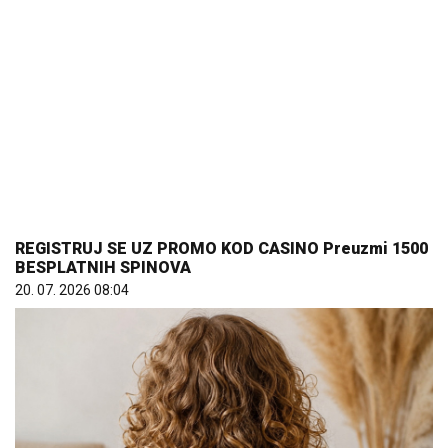
BESPLATNIH SPINOVA
20. 07. 2026 08:04
Mama ima ravnu, tata kovrdžavu kosu: Kakvu će imati
dete? Genetika ima iznenađenje
10. 08. 2026 07:05