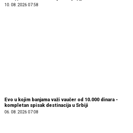
Evo u kojim banjama važi vaučer od 10.000 dinara -
kompletan spisak destinacija u Srbiji
06. 08. 2026 07:08
REGISTRUJ SE UZ PROMO KOD CASINO Preuzmi 1500