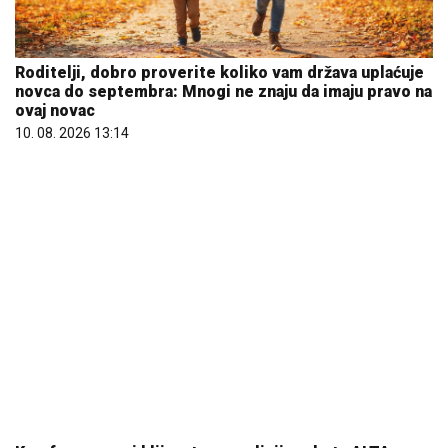
Roditelji, dobro proverite koliko vam država uplaćuje
novca do septembra: Mnogi ne znaju da imaju pravo na
ovaj novac
10. 08. 2026 13:14
Komfor po meri klijenata: nova linija paketa ALTA
banke
09. 07. 2026 09:20