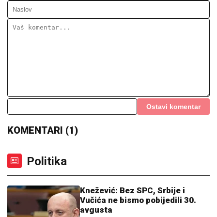
Knežević: Bez SPC, Srbije i
Vučića ne bismo pobijedili 30.
avgusta
14:30
|
0
„Anatomija jedne izdaje”:
Papović žestoko o Mandićevom
političkom preobražaju