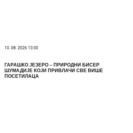
10. 08. 2026 09:41
РХМЗ објавио упозорења на високе температуре и
услове за иницирање и ширење пожара