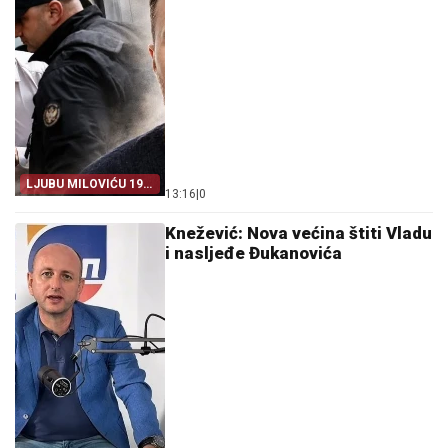
LJUBU MILOVIĆU 19
13:16
|
0
GODINA
Knežević: Nova većina štiti Vladu
i nasljeđe Đukanovića