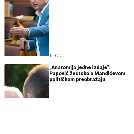
13:31
|
1
Knežević: Zagreb diktira
Podgorici, Srbi u Vladi ćute
12:50
|
0
Crnu Goru pripremaju za savez