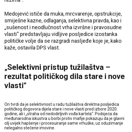
Medojević ističe da muka, mrcvarenje, opstrukcije,
smiješne kazne, odlaganja, selektivna pravda, kao i
„sušenost i neodlučnost vrha izvršne i pravosudne
vlasti“ predstavljaju vidljive posljedice izostanka
političke volje da se razgradi nasljeđe koje je, kako
kaže, ostavila DPS vlast.
„Selektivni pristup tužilaštva –
rezultat političkog dila stare i nove
vlasti“
On tvrdi da je selektivnost u radu tužilaštva direktna posljedica
političkog dogovora dijela stare i nove vlasti pred izbore 2020.
godine, ali i „straha od nedodirljivih vođa kartela“. Podsjeća da
međunarodna iskustva u borbi protiv mafije pokazuju da je glavni
cilj uvijek hapšenje i procesuiranje same vrhuške, uz oduzimanje
nelegalno stečene imovine.