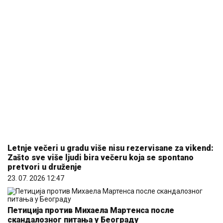
Letnje večeri u gradu više nisu rezervisane za vikend:
Zašto sve više ljudi bira večeru koja se spontano
pretvori u druženje
23. 07. 2026 12:47
Петиција против Михаела Мартенса после
скандалозног питања у Београду
10. 08. 2026 07:58