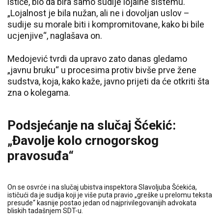
ističe, bio da bira samo sudije lojalne sistemu.
„Lojalnost je bila nužan, ali ne i dovoljan uslov –
sudije su morale biti i kompromitovane, kako bi bile
ucjenjive“, naglašava on.
Medojević tvrdi da upravo zato danas gledamo
„javnu bruku“ u procesima protiv bivše prve žene
sudstva, koja, kako kaže, javno prijeti da će otkriti šta
zna o kolegama.
Podsjećanje na slučaj Šćekić:
„Đavolje kolo crnogorskog
pravosuđa“
On se osvrće i na slučaj ubistva inspektora Slavoljuba Šćekića,
ističući da je sudija koji je više puta pravio „greške u prelomu teksta
presude“ kasnije postao jedan od najprivilegovanijih advokata
bliskih tadašnjem SDT-u.