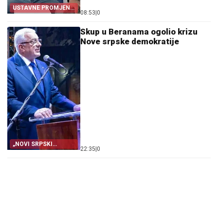
USTAVNE PROMJENE
08:53
|
0
ŠMINKA
Skup u Beranama ogolio krizu
Nove srpske demokratije
„NOVI SRPSKI
22:35
|
0
ODGOVOR” BEZ
ROKOVA