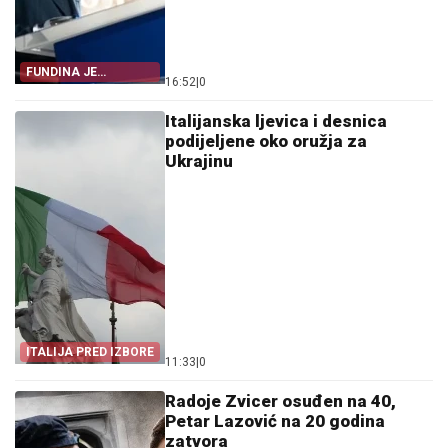
FUNDINA JE
16:52
|
0
POKAZALA SVE
Italijanska ljevica i desnica
podijeljene oko oružja za
Ukrajinu
ITALIJA PRED IZBORE
11:33
|
0
Radoje Zvicer osuđen na 40,
Petar Lazović na 20 godina
zatvora