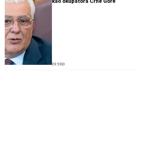
kao okupatora Crne Gore
09:59
|
0