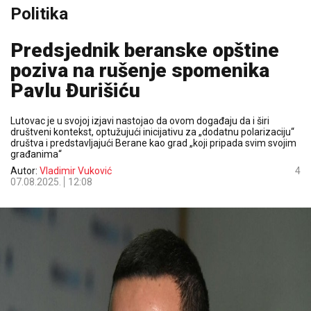
Politika
Predsjednik beranske opštine
poziva na rušenje spomenika
Pavlu Đurišiću
Lutovac je u svojoj izjavi nastojao da ovom događaju da i širi
društveni kontekst, optužujući inicijativu za „dodatnu polarizaciju“
društva i predstavljajući Berane kao grad „koji pripada svim svojim
građanima“
Autor:
Vladimir Vuković
4
07.08.2025.
12:08