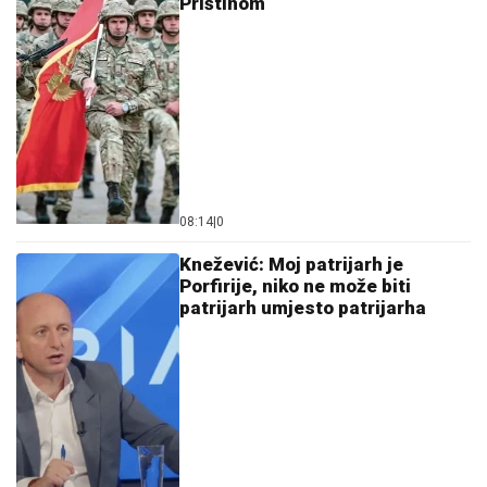
Prištinom
08:14
|
0
Knežević: Moj patrijarh je
Porfirije, niko ne može biti
patrijarh umjesto patrijarha