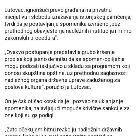
Lutovac, ignorišući pravo građana na privatnu
inicijativu i slobodu izražavanja istorijskog pamćenja,
tvrdi da je postavljanje spomenika izvršeno „bez
prethodnog obavještenja nadležnih institucija i mimo
zakonskih procedura“.
„Ovakvo postupanje predstavlja grubo kršenje
propisa koji jasno definišu da se spomen-obilježja
mogu podizati isključivo u skladu sa programom koji
donosi skupština opštine, uz prethodnu saglasnost
nadležnog organa državne uprave zaduženog za
poslove kulture“, poručio je Lutovac.
On je čak otišao korak dalje i pozvao na uklanjanje
spomenika, najavljujući moguće krivične sankcije za
one koji su ga podigli.
„Zato očekujem hitnu reakciju nadležnih državnih