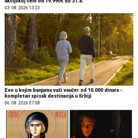
akcijskoj ceni od 19.990€ do 31.8.
03. 08. 2026 13:23
Evo u kojim banjama važi vaučer od 10.000 dinara -
kompletan spisak destinacija u Srbiji
06. 08. 2026 07:08