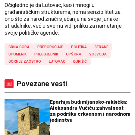
Očigledno je da Lutovac, kao i mnogi u
građanističkim strukturama, nema senzibilitet za
ono što za narod znači sjećanje na svoje junake i
stradalnike, već u svemu vidi priliku za nametanje
svoje političke agende.
CRNA GORA
PREPORUČUJE
POLITIKA
BERANE
SPOMENIK
PREDSJEDNIK
OPŠTINA
VOJVODA
GORNJE ZAOSTRO
LUTOVAC
ĐURIŠIĆ
Povezane vesti
Eparhija budimljansko-nikšićka:
Aleksandru Vučiću zahvalnost
za podršku crkvenom i narodnom
jedinstvu