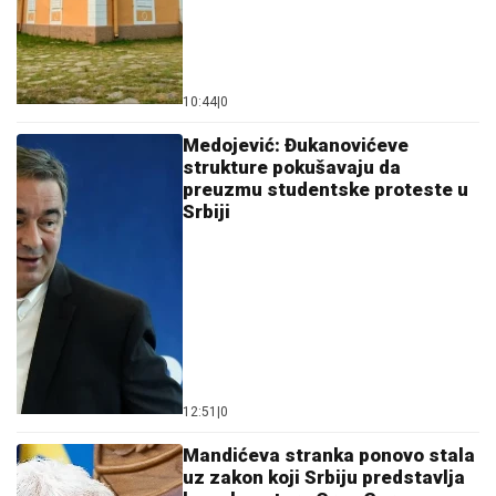
10:44
|
0
Medojević: Đukanovićeve
strukture pokušavaju da
preuzmu studentske proteste u
Srbiji
12:51
|
0
Mandićeva stranka ponovo stala
uz zakon koji Srbiju predstavlja