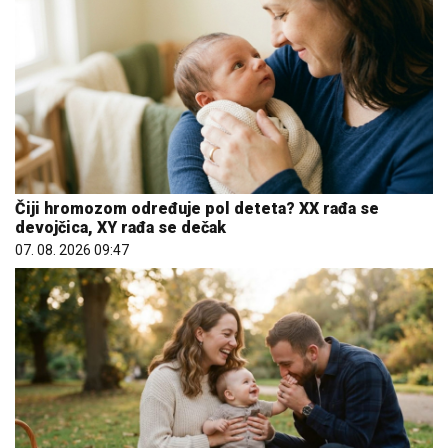
Čiji hromozom određuje pol deteta? XX rađa se
devojčica, XY rađa se dečak
07. 08. 2026 09:47