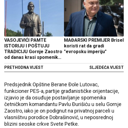
VASOJEVIĆI PAMTE
MAĐARSKI PREMIJER Brisel
ISTORIJU I POŠTUJU
koristi rat da gradi
TRADICIJU Gornje Zaostro
"evropsku imperiju"
od danas krasi spomenik
vojvodi Pavlu Đurišiću
PRETHODNA VIJEST
SLJEDEĆA VIJEST
Predsjednik Opštine Berane Đole Lutovac,
funkcioner PES-a, partije građanističke orijentacije,
izjavio je da osuđuje postavljanje spomenika
četničkom komandantu Pavlu Đurišiću u selu Gornje
Zaostro, iako je on podignut na privatnoj parceli u
vlasništvu porodice Dobrašinović, u neposrednoj
blizini seoske crkve Svete Petke.