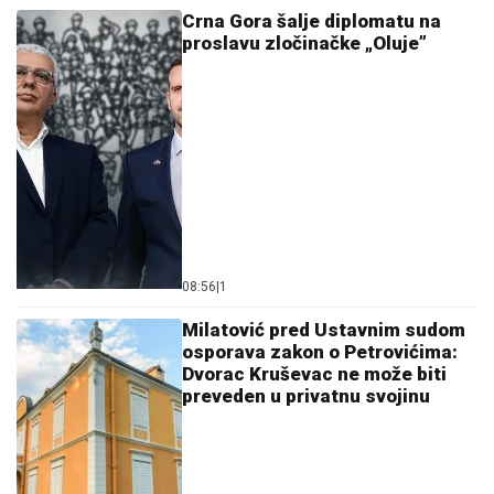
Crna Gora šalje diplomatu na
proslavu zločinačke „Oluje”
08:56
|
1
Milatović pred Ustavnim sudom
osporava zakon o Petrovićima:
Dvorac Kruševac ne može biti
preveden u privatnu svojinu