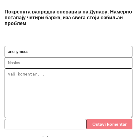
Покренута ванредна операција на Дунаву: Намерно
потапају четири барже, иза свега стоји озбиљан
проблем
Ostavi komentar