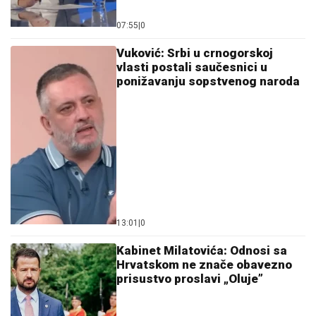
07:55
|
0
Vuković: Srbi u crnogorskoj
vlasti postali saučesnici u
ponižavanju sopstvenog naroda
13:01
|
0
Kabinet Milatovića: Odnosi sa
Hrvatskom ne znače obavezno
prisustvo proslavi „Oluje”