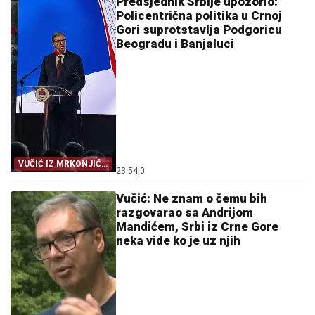
Predsjednik Srbije upozorio:
Policentrična politika u Crnoj
Gori suprotstavlja Podgoricu
Beogradu i Banjaluci
VUČIĆ IZ MRKONJIĆ
23:54
|
0
GRADA
Vučić: Ne znam o čemu bih
razgovarao sa Andrijom
Mandićem, Srbi iz Crne Gore
neka vide ko je uz njih