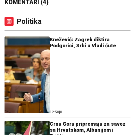
KOMENTARI (4)
Politika
Knežević: Zagreb diktira
Podgorici, Srbi u Vladi ćute
12:50
|
0
Crnu Goru pripremaju za savez
sa Hrvatskom, Albanijom i