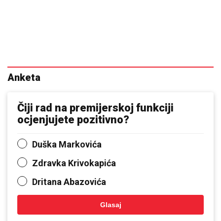
Anketa
Čiji rad na premijerskoj funkciji
ocjenjujete pozitivno?
Duška Markovića
Zdravka Krivokapića
Dritana Abazovića
Glasaj