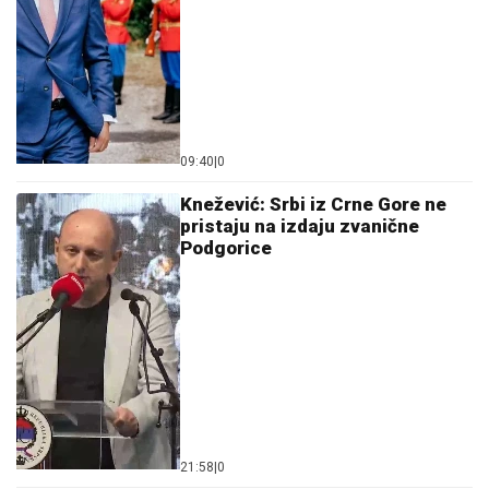
09:40
|
0
Knežević: Srbi iz Crne Gore ne
pristaju na izdaju zvanične
Podgorice
21:58
|
0