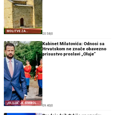
MOLITVE ZA
20:58
|
0
ZDRAVLJE I USPJEH
Kabinet Milatovića: Odnosi sa
Hrvatskom ne znače obavezno
prisustvo proslavi „Oluje”
„OLUJA” JE SIMBOL
09:40
|
0
PROGONA