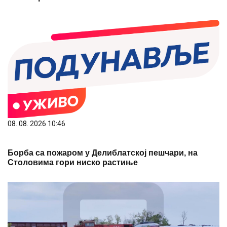
08. 08. 2026 10:46
Борба са пожаром у Делиблатској пешчари, на
Столовима гори ниско растиње