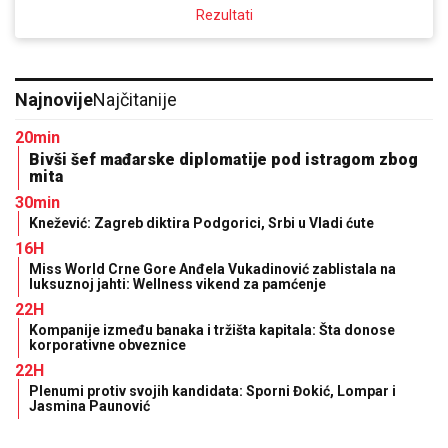
Rezultati
Najnovije
Najčitanije
20min
Bivši šef mađarske diplomatije pod istragom zbog
mita
30min
Knežević: Zagreb diktira Podgorici, Srbi u Vladi ćute
16H
Miss World Crne Gore Anđela Vukadinović zablistala na
luksuznoj jahti: Wellness vikend za pamćenje
22H
Kompanije između banaka i tržišta kapitala: Šta donose
korporativne obveznice
22H
Plenumi protiv svojih kandidata: Sporni Đokić, Lompar i
Jasmina Paunović