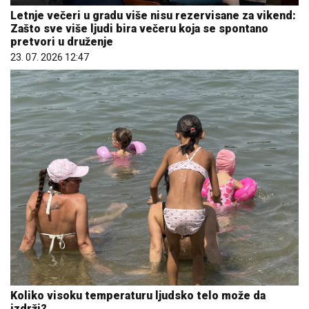
Letnje večeri u gradu više nisu rezervisane za vikend:
Zašto sve više ljudi bira večeru koja se spontano
pretvori u druženje
23. 07. 2026 12:47
Koliko visoku temperaturu ljudsko telo može da
izdrži?