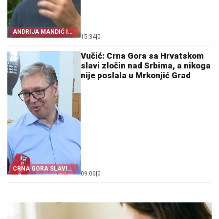
ANDRIJA MANDIĆ I
15:34
|
0
VLAST U PODGORICI
Vučić: Crna Gora sa Hrvatskom
slavi zločin nad Srbima, a nikoga
nije poslala u Mrkonjić Grad
CRNA GORA SLAVI
09:00
|
0
„OLUJU”