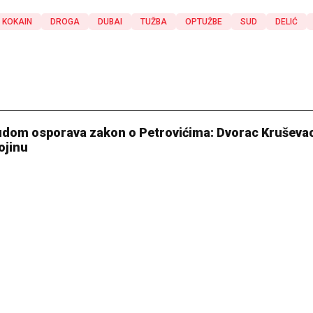
KOKAIN
DROGA
DUBAI
TUŽBA
OPTUŽBE
SUD
DELIĆ
sudom osporava zakon o Petrovićima: Dvorac Kruševa
ojinu