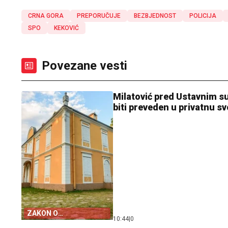
CRNA GORA
PREPORUČUJE
BEZBJEDNOST
POLICIJA
SPO
KEKOVIĆ
Povezane vesti
Milatović pred Ustavnim 
biti preveden u privatnu sv
ZAKON O
10:44
|
0
PETROVIĆIMA