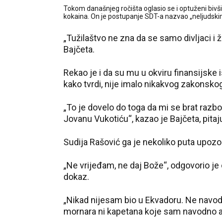
Tokom današnjeg ročišta oglasio se i optuženi bivši 
kokaina. On je postupanje SDT-a nazvao „neljudskim
„Tužilaštvo ne zna da se samo divljaci i ži
Bajčeta.
Rekao je i da su mu u okviru finansijske is
kako tvrdi, nije imalo nikakvog zakonsko
„To je dovelo do toga da mi se brat razbol
Jovanu Vukotiću“, kazao je Bajčeta, pitaju
Sudija Rašović ga je nekoliko puta upozo
„Ne vrijeđam, ne daj Bože“, odgovorio je 
dokaz.
„Nikad nijesam bio u Ekvadoru. Ne navod
mornara ni kapetana koje sam navodno a