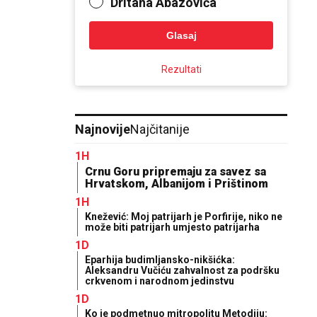
Dritana Abazovića
Glasaj
Rezultati
Najnovije
Najčitanije
1H
Crnu Goru pripremaju za savez sa
Hrvatskom, Albanijom i Prištinom
1H
Knežević: Moj patrijarh je Porfirije, niko ne
može biti patrijarh umjesto patrijarha
1D
Eparhija budimljansko-nikšićka:
Aleksandru Vučiću zahvalnost za podršku
crkvenom i narodnom jedinstvu
1D
Ko je podmetnuo mitropolitu Metodiju: