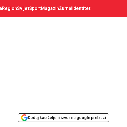
a
Region
Svijet
Sport
Magazin
Žurnal
Identitet
Dodaj kao željeni izvor na google pretrazi