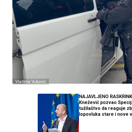
Vladimir Vuković
NAJAVLJENO RASKRIN
Knežević pozvao Specij
tužilaštvo da reaguje z
lopovluka stare i nove v