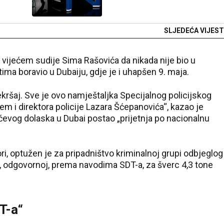
SLJEDEĆA VIJEST
 vijećem sudije Sima Rašovića da nikada nije bio u
ma boravio u Dubaiju, gdje je i uhapšen 9. maja.
kršaj. Sve je ovo namještaljka Specijalnog policijskog
m i direktora policije Lazara Šćepanovića“, kazao je
ćevog dolaska u Dubai postao „prijetnja po nacionalnu
ori, optužen je za pripadništvo kriminalnoj grupi odbjeglog
ća, odgovornoj, prema navodima SDT-a, za šverc 4,3 tone
T-a“