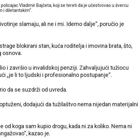
policajac Vladimir Bajčeta, koji se tereti da je učestvovao u švercu
 i diletantskim“.
votinje slamaju, ali ne i mi. Idemo dalje“, poručio je
trage blokirani stan, kuća roditelja i imovina brata, što,
g osnova.
io i završio u invalidskoj penziji. Zahvaljujući tužiocu
ći „je li to ljudski i profesionalno postupanje“.
rio da se suzdrži od uvreda.
optuženi, dodajući da tužilaštvo nema nijedan materijalni
e od koga sam kupio drogu, kada ni za koliko. Nema ni
ngažovao“, kazao je.