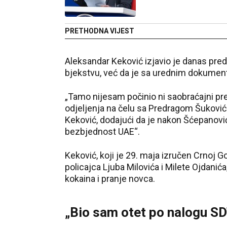
PRETHODNA VIJEST
Aleksandar Keković izjavio je danas pred
bjekstvu, već da je sa urednim dokumenti
„Tamo nijesam počinio ni saobraćajni pre
odjeljenja na čelu sa Predragom Šukoviće
Keković, dodajući da je nakon Šćepanovi
bezbjednost UAE“.
Keković, koji je 29. maja izručen Crnoj G
policajca Ljuba Milovića i Milete Ojdani
kokaina i pranje novca.
„Bio sam otet po nalogu SD