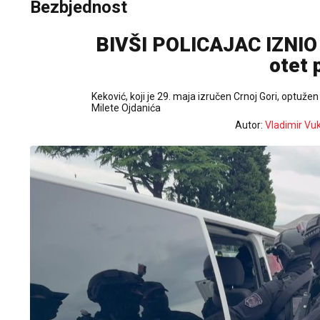
Bezbjednost
BIVŠI POLICAJAC IZNIO
otet 
Keković, koji je 29. maja izručen Crnoj Gori, optužen
Milete Ojdanića
Autor:
Vladimir Vu