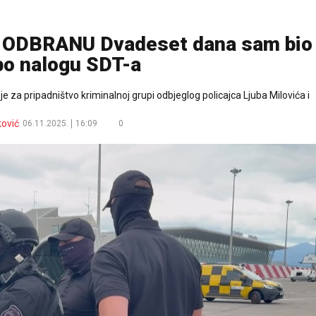
 ODBRANU Dvadeset dana sam bio
po nalogu SDT-a
 je za pripadništvo kriminalnoj grupi odbjeglog policajca Ljuba Milovića i
ković
06.11.2025.
16:09
0