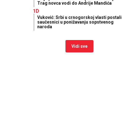
Trag novca vodi do Andrije Mandića
1D
Vuković: Srbi u crnogorskoj vlasti postali
saučesnici u ponižavanju sopstvenog
naroda
Vidi sve