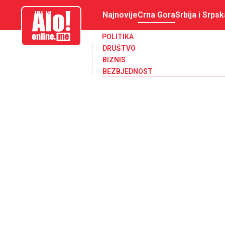
aloonline.me
Najnovije
Crna Gora
Srbija i Srpsk
POLITIKA
DRUŠTVO
BIZNIS
BEZBJEDNOST