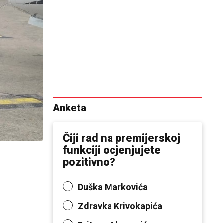
Anketa
Čiji rad na premijerskoj
funkciji ocjenjujete
pozitivno?
Duška Markovića
Zdravka Krivokapića