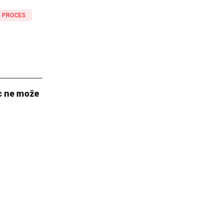
PROCES
c ne može