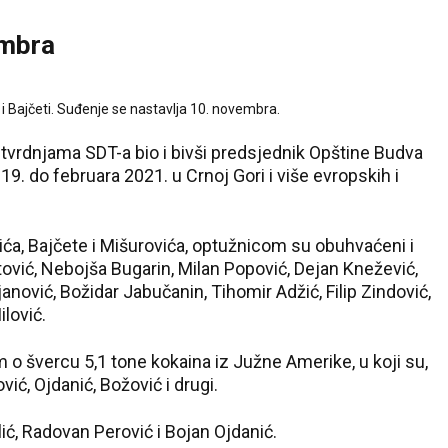
embra
 i Bajčeti. Suđenje se nastavlja 10. novembra.
a tvrdnjama SDT-a bio i bivši predsjednik Opštine Budva
19. do februara 2021. u Crnoj Gori i više evropskih i
ića, Bajčete i Mišurovića, optužnicom su obuhvaćeni i
tović, Nebojša Bugarin, Milan Popović, Dejan Knežević,
anović, Božidar Jabučanin, Tihomir Adžić, Filip Zindović,
ilović.
 o švercu 5,1 tone kokaina iz Južne Amerike, u koji su,
vić, Ojdanić, Božović i drugi.
lić, Radovan Perović i Bojan Ojdanić.