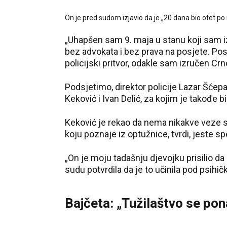
On je pred sudom izjavio da je „20 dana bio otet po
„Uhapšen sam 9. maja u stanu koji sam i
bez advokata i bez prava na posjete. Pos
policijski pritvor, odakle sam izručen Crn
Podsjetimo, direktor policije Lazar Šćep
Keković i Ivan Delić, za kojim je takođe b
Keković je rekao da nema nikakve veze s
koju poznaje iz optužnice, tvrdi, jeste sp
„On je moju tadašnju djevojku prisilio da
sudu potvrdila da je to učinila pod psihi
Bajčeta: „Tužilaštvo se pona