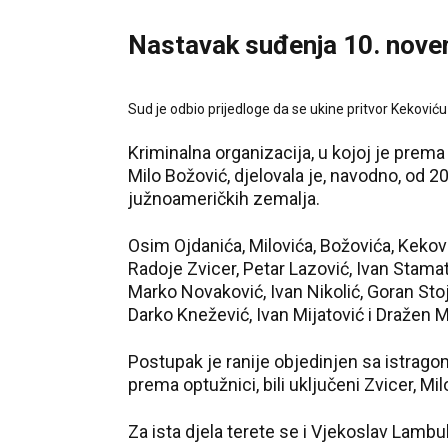
Nastavak suđenja 10. nov
Sud je odbio prijedloge da se ukine pritvor Kekoviću
Kriminalna organizacija, u kojoj je prem
Milo Božović, djelovala je, navodno, od 20
južnoameričkih zemalja.
Osim Ojdanića, Milovića, Božovića, Kekov
Radoje Zvicer, Petar Lazović, Ivan Stama
Marko Novaković, Ivan Nikolić, Goran Stoj
Darko Knežević, Ivan Mijatović i Dražen M
Postupak je ranije objedinjen sa istragom
prema optužnici, bili uključeni Zvicer, Milo
Za ista djela terete se i Vjekoslav Lambu