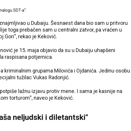
 nalogu SDT-a“.
znajmljivao u Dubaiju. Šesnaest dana bio sam u pritvoru
lije toga prebačen sam u centralni zatvor, pa vraćen u
oj Gori“, rekao je Keković.
anović je 15. maja objavio da su u Dubaiju uhapšeni
ila raspisana potjernica.
a kriminalnim grupama Milovića i Ojdanića. Jedinu osobu
ecijalni tužilac Vukas Radonjić.
 potpiše lažnu izjavu protiv mene. I sama je kasnije na
čkom torturom“, naveo je Keković.
ša neljudski i diletantski“