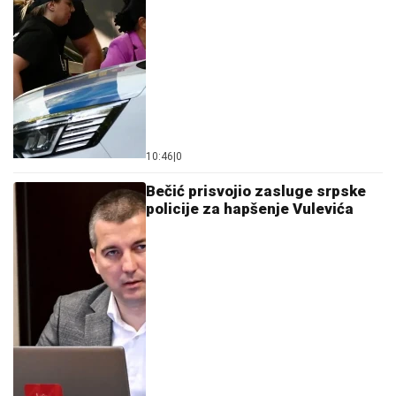
10:46
|
0
Bečić prisvojio zasluge srpske
policije za hapšenje Vulevića