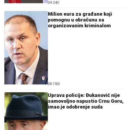
09:34
|
1
Milion eura za građane koji
pomognu u obračunu sa
organizovanim kriminalom
08:19
|
0
Uprava policije: Đukanović nije
samovoljno napustio Crnu Goru,
imao je odobrenje suda