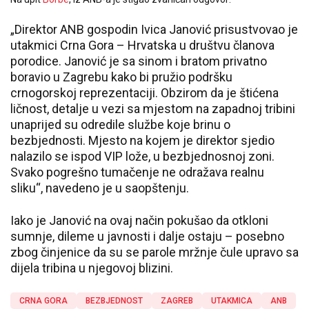
„Direktor ANB gospodin Ivica Janović prisustvovao je
utakmici Crna Gora – Hrvatska u društvu članova
porodice. Janović je sa sinom i bratom privatno
boravio u Zagrebu kako bi pružio podršku
crnogorskoj reprezentaciji. Obzirom da je štićena
ličnost, detalje u vezi sa mjestom na zapadnoj tribini
unaprijed su odredile službe koje brinu o
bezbjednosti. Mjesto na kojem je direktor sjedio
nalazilo se ispod VIP lože, u bezbjednosnoj zoni.
Svako pogrešno tumačenje ne odražava realnu
sliku“, navedeno je u saopštenju.
Iako je Janović na ovaj način pokušao da otkloni
sumnje, dileme u javnosti i dalje ostaju – posebno
zbog činjenice da su se parole mržnje čule upravo sa
dijela tribina u njegovoj blizini.
CRNA GORA
BEZBJEDNOST
ZAGREB
UTAKMICA
ANB