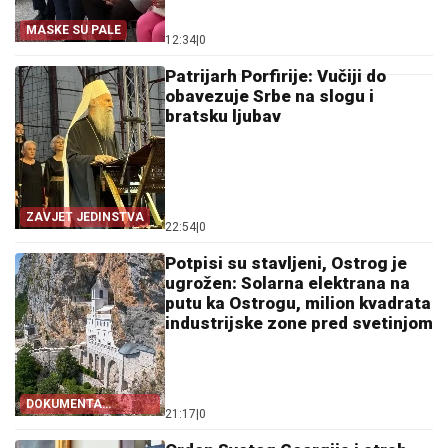
MASKE SU PALE
12:34
|
0
Patrijarh Porfirije: Vučiji do
obavezuje Srbe na slogu i
bratsku ljubav
ZAVJET JEDINSTVA
22:54
|
0
Potpisi su stavljeni, Ostrog je
ugrožen: Solarna elektrana na
putu ka Ostrogu, milion kvadrata
industrijske zone pred svetinjom
DOKUMENTA
21:17
|
0
OTKRIVAJU