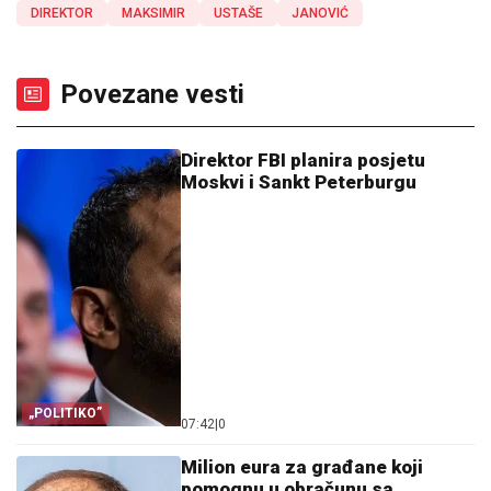
DIREKTOR
MAKSIMIR
USTAŠE
JANOVIĆ
Povezane vesti
Direktor FBI planira posjetu
Moskvi i Sankt Peterburgu
„POLITIKO”
07:42
|
0
Milion eura za građane koji
pomognu u obračunu sa