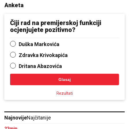
Anketa
Čiji rad na premijerskoj funkciji
ocjenjujete pozitivno?
Duška Markovića
Zdravka Krivokapića
Dritana Abazovića
Glasaj
Rezultati
Najnovije
Najčitanije
23min