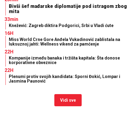
Bivši šef mađarske diplomatije pod istragom zbog
mita
33min
Knežević: Zagreb diktira Podgorici, Srbi u Vladi ćute
16H
Miss World Crne Gore Anđela Vukadinović zablistala na
luksuznoj jahti: Wellness vikend za pamćenje
22H
Kompanije između banaka i tržišta kapitala: Šta donose
korporativne obveznice
22H
Plenumi protiv svojih kandidata: Sporni Đokić, Lompar i
Jasmina Paunović
Vidi sve