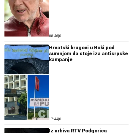
08:46
|
0
Hrvatski krugovi u Boki pod
sumnjom da stoje iza antisrpske
kampanje
17:44
|
0
Iz arhiva RTV Podgorica