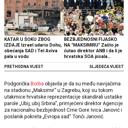
KATAR U ŠOKU ZBOG
BEZBJEDNOSNI FIJASKO
IZDAJE Izrael udario Dohu,
NA "MAKSIMIRU" Zašto je
obećanja SAD i Tel Aviva
ćutao direktor ANB i da li je
pala u vodu
hrvatska SOA pisala
scenario?
PRETHODNA VIJEST
SLJEDEĆA VIJEST
Podgorička
Borba
objavila je da su među navijačima
na stadionu „Maksimir“ u Zagrebu, koji su tokom
utakmice hrvatske reprezentacije skandirali ustaške
parole „Ubij, ubij Srbina“, primjećeni direktor Agencije
za nacionalnu bezbjednost Crne Gore Ivica Janović i
poslanik pokreta „Evropa sad“ Tonči Janović.