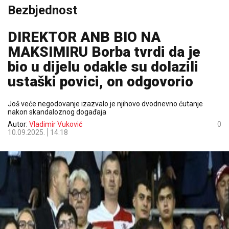
Bezbjednost
DIREKTOR ANB BIO NA
MAKSIMIRU Borba tvrdi da je
bio u dijelu odakle su dolazili
ustaški povici, on odgovorio
Još veće negodovanje izazvalo je njihovo dvo­dnevno ćutanje
nakon skandaloznog događaja
Autor:
Vladimir Vuković
0
10.09.2025.
14:18