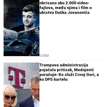
obrisano oko 2.000 video-
fajlova, među njima i film o
ubistvu Duška Jovanovića
12:55
|
1
Trampova administracija
pojačala pritisak, Medojević
poručuje: Ko služi Crnoj Gori, a
ko DPS kartelu