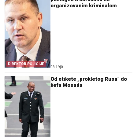
organizovanim kriminalom
DIREKTOR POLICIJE
08:19
|
0
Od etikete „prokletog Rusa” do
šefa Mosada