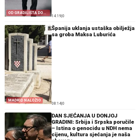
OD GRADILIŠTA DO
14:19
|
0
VRHA MOSADA
Španija uklanja ustaška obilježja
sa groba Maksa Luburića
MADRID NALOŽIO
08:14
|
0
DAN SJEĆANJA U DONJOJ
GRADINI: Srbija i Srpska poručile
– Istina o genocidu u NDH nema
cijenu, kultura sjećanja je naša