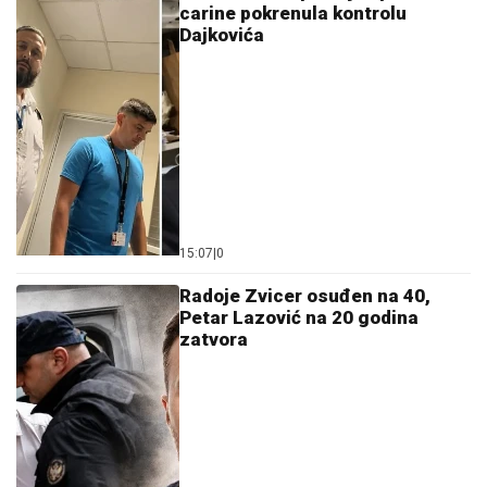
carine pokrenula kontrolu
Dajkovića
15:07
|
0
Radoje Zvicer osuđen na 40,
Petar Lazović na 20 godina
zatvora