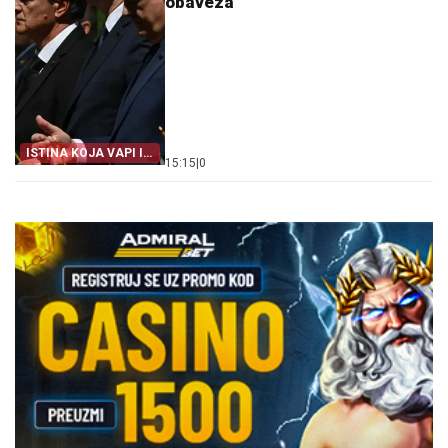
obaveza
ISTINA KOJA VAPI IZ
15:15
|
0
ZEMLJE