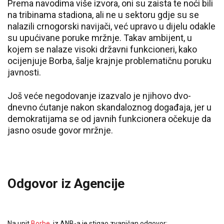
Prema navodima više izvora, oni su zaista te noći bili
na tribinama stadiona, ali ne u sektoru gdje su se
nalazili crnogorski navijači, već upravo u dijelu odakle
su upućivane poruke mržnje. Takav ambijent, u
kojem se nalaze visoki državni funkcioneri, kako
ocijenjuje Borba, šalje krajnje problematičnu poruku
javnosti.
Još veće negodovanje izazvalo je njihovo dvo­
dnevno ćutanje nakon skandaloznog događaja, jer u
demokratijama se od javnih funkcionera očekuje da
jasno osude govor mržnje.
Odgovor iz Agencije
Na upit
Borbe
, iz ANB-a je stigao zvaničan odgovor: