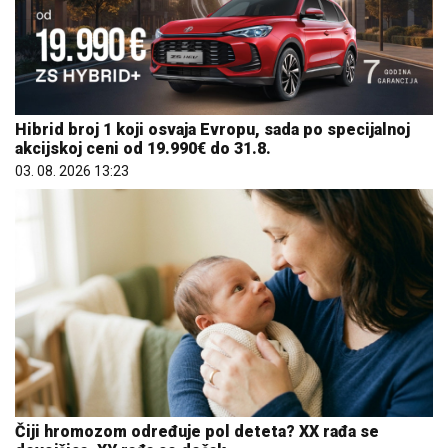
Hibrid broj 1 koji osvaja Evropu, sada po specijalnoj
akcijskoj ceni od 19.990€ do 31.8.
03. 08. 2026 13:23
Čiji hromozom određuje pol deteta? XX rađa se