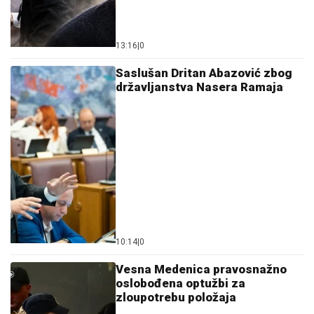
13:16
|
0
Saslušan Dritan Abazović zbog
državljanstva Nasera Ramaja
10:14
|
0
Vesna Medenica pravosnažno
oslobođena optužbi za
zloupotrebu položaja