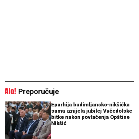
Preporučuje
Eparhija budimljansko-nikšićka
sama iznijela jubilej Vučedolske
bitke nakon povlačenja Opštine
Nikšić