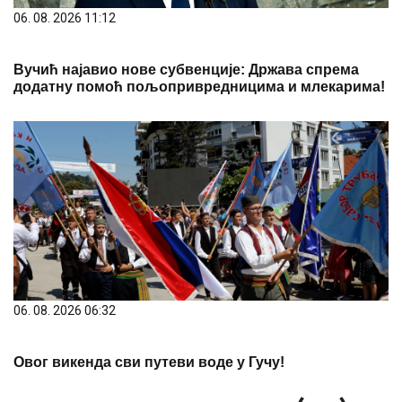
Вучић најавио нове субвенције: Држава спрема
додатну помоћ пољопривредницима и млекарима!
06. 08. 2026 06:32
Овог викенда сви путеви воде у Гучу!