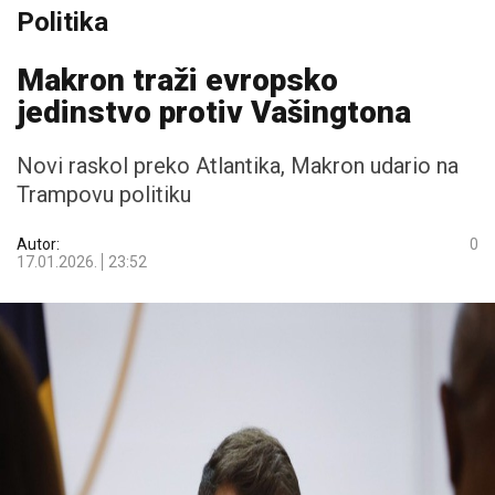
Politika
Makron traži evropsko
jedinstvo protiv Vašingtona
Novi raskol preko Atlantika, Makron udario na
Trampovu politiku
Autor:
0
17.01.2026.
23:52