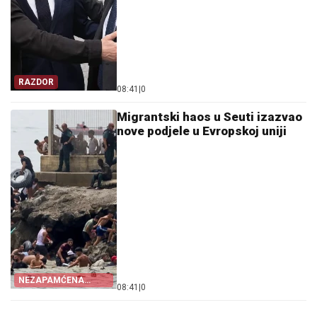
RAZDOR
08:41
|
0
Migrantski haos u Seuti izazvao
nove podjele u Evropskoj uniji
NEZAPAMĆENA
08:41
|
0
KRIZA