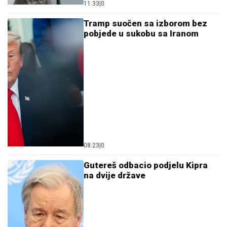
pobjede u sukobu sa Iranom
08:23
|
0
Gutereš odbacio podjelu Kipra
na dvije države