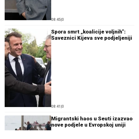
08:45
|
0
Spora smrt „koalicije voljnih”:
Saveznici Kijeva sve podjeljeniji
08:41
|
0
Migrantski haos u Seuti izazvao
nove podjele u Evropskoj uniji