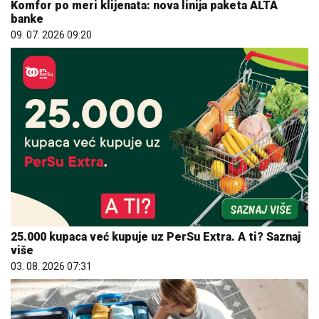
Komfor po meri klijenata: nova linija paketa ALTA
banke
09. 07. 2026 09:20
25.000 kupaca već kupuje uz PerSu Extra. A ti? Saznaj
više
03. 08. 2026 07:31