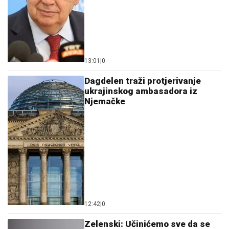
13:01
|
0
Dagdelen traži protjerivanje
ukrajinskog ambasadora iz
Njemačke
12:42
|
0
Zelenski: Učinićemo sve da se
sukob okonča prije zime