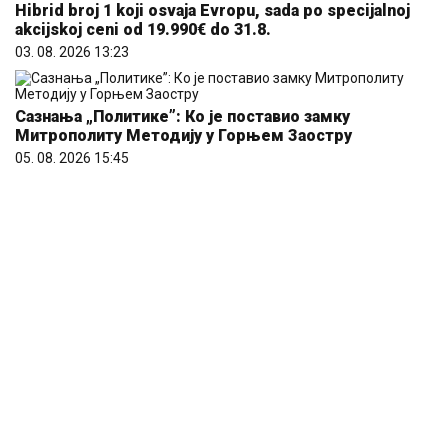
Hibrid broj 1 koji osvaja Evropu, sada po specijalnoj
akcijskoj ceni od 19.990€ do 31.8.
03. 08. 2026 13:23
Сазнања „Политике”: Ко је поставио замку
Митрополиту Методију у Горњем Заостру
05. 08. 2026 15:45
Marija (3) se igrala u dvorištu i samo je nestala: Posle
42 godine otac je pronašao, zanemeo je kada je saznao