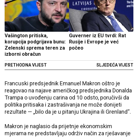
Vašington pritiska,
Guverner iz EU tvrdi: Rat
korupcija podgrijava bunu:
Rusije i Evrope je već
Zelenski sprema teren za
počeo
izborni obračun
PRETHODNA VIJEST
SLJEDEĆA VIJEST
Francuski predsjednik Emanuel Makron oštro je
reagovao na najave američkog predsjednika Donalda
Trampa o uvođenju carina od 10 odsto, poručivši da
politika pritisaka i zastrašivanja ne može donijeti
rezultate — „bilo da je u pitanju Ukrajina ili Grenland“.
Makron je naglasio da prijetnje ekonomskim
mjerama ne predstavljaju održiv način za rješavanje