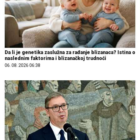
Da li je genetika zaslužna za rađanje blizanaca? Istina o
naslednim faktorima i blizanačkoj trudnoći
06. 08. 2026 06:38
06. 08. 2026 11:12