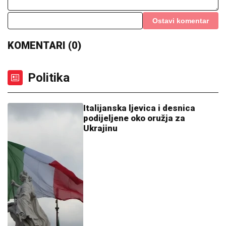
KOMENTARI (0)
Politika
Italijanska ljevica i desnica
podijeljene oko oružja za
Ukrajinu
11:33
|
0
Tramp suočen sa izborom bez