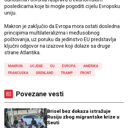
posledicama koje bi mogle pogoditi cijelu Evropsku
uniju.
Makron je zaključio da Evropa mora ostati dosledna
principima multilateralizma i međusobnog
poštovanja, uz poruku da jedinstvo EU predstavlja
ključni odgovor na izazove koji dolaze sa druge
strane Atlantika.
MAKRON
UCJENE
EU
EVROPA
AMERIKA
FRANCUSKA
GRENLAND
TRAMP
FRONT
Povezane vesti
Brisel bez dokaza istražuje
Rusiju zbog migrantske krize u
Seuti