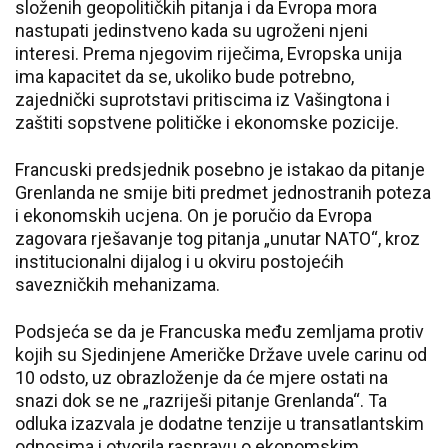
složenih geopolitičkih pitanja i da Evropa mora
nastupati jedinstveno kada su ugroženi njeni
interesi. Prema njegovim riječima, Evropska unija
ima kapacitet da se, ukoliko bude potrebno,
zajednički suprotstavi pritiscima iz Vašingtona i
zaštiti sopstvene političke i ekonomske pozicije.
Francuski predsjednik posebno je istakao da pitanje
Grenlanda ne smije biti predmet jednostranih poteza
i ekonomskih ucjena. On je poručio da Evropa
zagovara rješavanje tog pitanja „unutar NATO“, kroz
institucionalni dijalog i u okviru postojećih
savezničkih mehanizama.
Podsjeća se da je Francuska među zemljama protiv
kojih su Sjedinjene Američke Države uvele carinu od
10 odsto, uz obrazloženje da će mjere ostati na
snazi dok se ne „razriješi pitanje Grenlanda“. Ta
odluka izazvala je dodatne tenzije u transatlantskim
odnosima i otvorila raspravu o ekonomskim