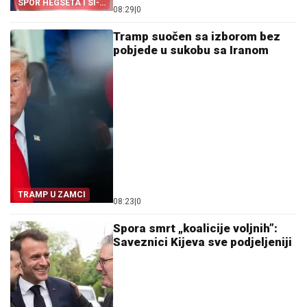
SPOR HEGSETA I SI-
08:29
|
0
EN-ENA
Tramp suočen sa izborom bez
pobjede u sukobu sa Iranom
TRAMP U ZAMCI
08:23
|
0
Spora smrt „koalicije voljnih”:
Saveznici Kijeva sve podjeljeniji