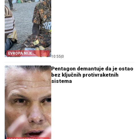
EVROPA NIJE
10:55
|
0
POMOGLA ŠPANIJI
Pentagon demantuje da je ostao
bez ključnih protivraketnih
sistema