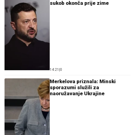
14:21
|
0
Merkelova priznala: Minski
sporazumi služili za
naoružavanje Ukrajine