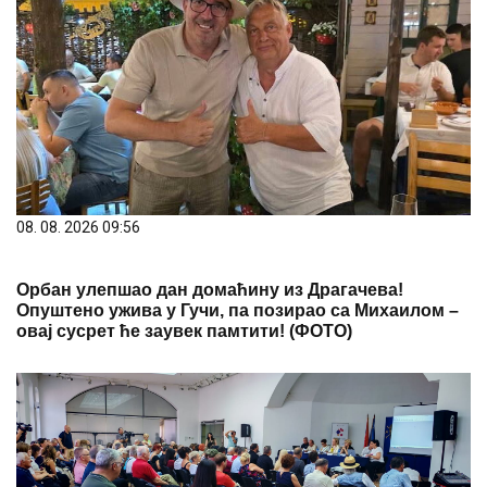
08. 08. 2026 09:56
Oрбан улепшао дан домаћину из Драгачева!
Опуштено ужива у Гучи, па позирао са Михаилом –
овај сусрет ће заувек памтити! (ФОТО)