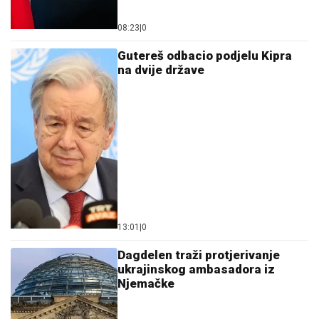
08:23
|
0
Gutereš odbacio podjelu Kipra
na dvije države
13:01
|
0
Dagdelen traži protjerivanje
ukrajinskog ambasadora iz
Njemačke