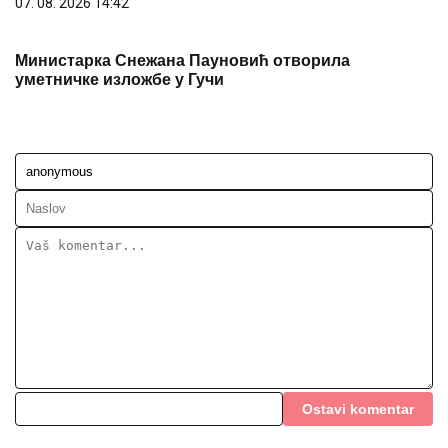
07. 08. 2026 14:42
Министарка Снежана Пауновић отворила
уметничке изложбе у Гучи
Ostavi komentar