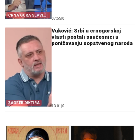
CRNA GORA SLAVI
07:55
|
0
„OLUJU“
Vuković: Srbi u crnogorskoj
vlasti postali saučesnici u
ponižavanju sopstvenog naroda
ZAGREB DIKTIRA
13:01
|
0