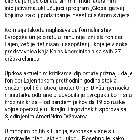
bilo da je riječ o bilateralnim ili multilateralnim
inicijativama, uključujući i program „Global getvej“,
koji ima za cilj podsticanje investicija širom svijeta.
Komisija takođe naglašava da formalni stav
Evropske unije o ratu u Iranu nije iznijela fon der
Lajen, već je definisan u saopštenju koje je visoka
predstavnica Kaja Kalas koordinisala sa svih 27
država članica.
Uprkos aktuelnim kritikama, diplomate priznaju da je
fon der Lajen tokom prethodnih godina stekla
snažan politički uticaj unutar Unije. Bivša njemačka
ministarka odbrane predvodila je Evropsku komisiju
kroz niz kriza – od pandemije kovida 19 do ruske
vojne operacije u Ukrajini i trgovinskih sporova sa
Sjedinjenim Američkim Državama.
U mnogim od tih situacija, evropske vlade su
pozdravile njenu aktivnu ulogu. Posebno je, kako