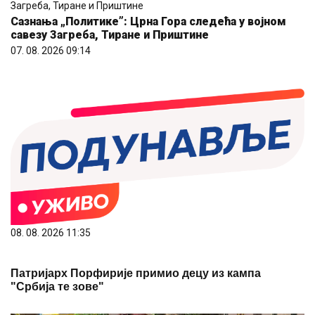
Сазнања „Политике”: Црна Гора следећа у војном
савезу Загреба, Тиране и Приштине
07. 08. 2026 09:14
08. 08. 2026 11:35
Патријарх Порфирије примио децу из кампа
"Србија те зове"