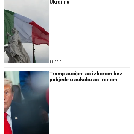
Ukrajinu
11:33
|
0
Tramp suočen sa izborom bez
pobjede u sukobu sa Iranom