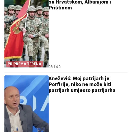
sa Hrvatskom, Albanijom i
Prištinom
PRIPREMA TERENA
08:14
|
0
Knežević: Moj patrijarh je
Porfirije, niko ne može biti
patrijarh umjesto patrijarha