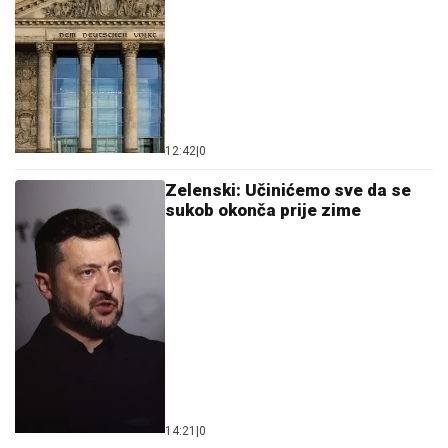
12:42
|
0
Zelenski: Učinićemo sve da se
sukob okonča prije zime
14:21
|
0