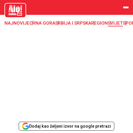
aloonline.
me
NAJNOVIJE
CRNA GORA
SRBIJA I SRPSKA
REGION
SVIJET
SPO
Dodaj kao željeni izvor na google pretrazi