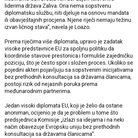
liderima država Zaliva. Ona nema sopstvenu
diplomatsku službu, niti djeluje na osnovu mandata
ili obavještajnih procjena. Njene riječi nemaju težinu
izvan ličnog stava“, navela je Loazo.
Prema riječima više diplomata, upravo je zadatak
visoke predstavnice EU za spoljnu politiku da
koordiniše stavove prestonica i formuliše zajedničku
poziciju, što je često spor i složen proces. Ukoliko se
pojedini akteri pojavljuju sa sopstvenim inicijativama
bez prethodnih konsultacija sa državama članicama,
postoji rizik od nejasnih poruka prema
međunarodnim partnerima.
Jedan visoki diplomata EU, koji je želio da ostane
anoniman, ocijenio je da je problem u tome što
predsjednica Komisije „izlazi sa idejama i na neki
način obavezuje Evropsku uniju bez prethodnih
konsultacija sa državama članicama“.