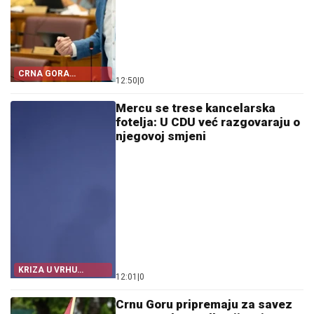
CRNA GORA
12:50
|
0
POSTALA TALAC
HRVATSKE
Mercu se trese kancelarska
fotelja: U CDU već razgovaraju o
njegovoj smjeni
KRIZA U VRHU
12:01
|
0
NJEMAČKE
Crnu Goru pripremaju za savez