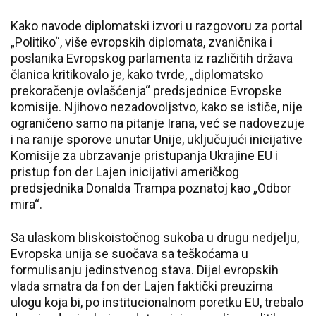
Kako navode diplomatski izvori u razgovoru za portal
„Politiko“, više evropskih diplomata, zvaničnika i
poslanika Evropskog parlamenta iz različitih država
članica kritikovalo je, kako tvrde, „diplomatsko
prekoračenje ovlašćenja“ predsjednice Evropske
komisije. Njihovo nezadovoljstvo, kako se ističe, nije
ograničeno samo na pitanje Irana, već se nadovezuje
i na ranije sporove unutar Unije, uključujući inicijative
Komisije za ubrzavanje pristupanja Ukrajine EU i
pristup fon der Lajen inicijativi američkog
predsjednika Donalda Trampa poznatoj kao „Odbor
mira“.
Sa ulaskom bliskoistočnog sukoba u drugu nedjelju,
Evropska unija se suočava sa teškoćama u
formulisanju jedinstvenog stava. Dijel evropskih
vlada smatra da fon der Lajen faktički preuzima
ulogu koja bi, po institucionalnom poretku EU, trebalo