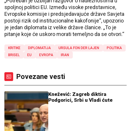
„Potreban je ozbiljan razgovor o nadležnostima u
spoljnoj politici EU. Između visoke predstavnice,
Evropske komisije i predsjedavajuće države Savjeta
postoji rizik od institucionalne kakofonije“, upozorio
je jedan diplomata iz velike države članice. „To je
pitanje koje će uskoro morati temeljno da se otvori.“
KRITIKE
DIPLOMATIJA
URSULA FON DER LAJEN
POLITIKA
BRISEL
EU
EVROPA
IRAN
Povezane vesti
Knežević: Zagreb diktira
Podgorici, Srbi u Vladi ćute