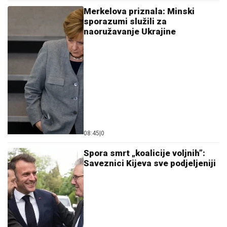
Merkelova priznala: Minski
sporazumi služili za
naoružavanje Ukrajine
08:45
|
0
Spora smrt „koalicije voljnih”:
Saveznici Kijeva sve podjeljeniji