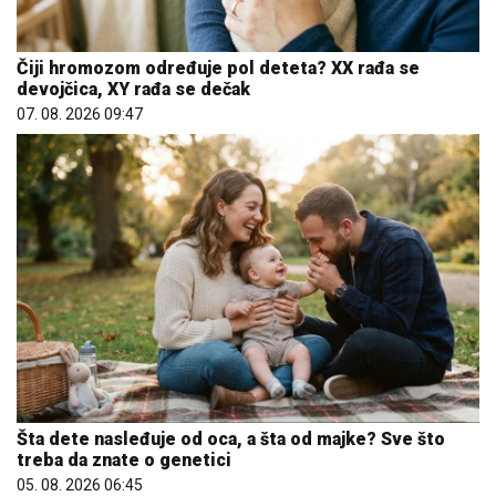
Čiji hromozom određuje pol deteta? XX rađa se
devojčica, XY rađa se dečak
07. 08. 2026 09:47
Šta dete nasleđuje od oca, a šta od majke? Sve što
treba da znate o genetici
05. 08. 2026 06:45