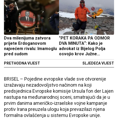
Dva milenijuma zatvora
"PET KORAKA PA ODMOR
prijete Erdoganovom
DVA MINUTA“: Kako je
najvećem rivalu: Imamoglu
advokat iz Bijelog Polja
pred sudom
osvojio krov Južne
Amerike
PRETHODNA VIJEST
SLJEDEĆA VIJEST
BRISEL – Pojedine evropske vlade sve otvorenije
izražavaju nezadovoljstvo načinom na koji
predsjednica Evropske komisije Ursula fon der Lajen
nastupa na međunarodnoj sceni, smatrajući da je u
prvim danima američko-izraelske vojne kampanje
protiv Irana preuzela ulogu koja prevazilazi njena
formalna ovlašćenja u sistemu Evropske unije.