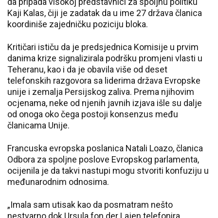
da pripada visokoj predstavnici za spoljnu politiku
Kaji Kalas, čiji je zadatak da u ime 27 država članica
koordiniše zajedničku poziciju bloka.
Kritičari ističu da je predsjednica Komisije u prvim
danima krize signalizirala podršku promjeni vlasti u
Teheranu, kao i da je obavila više od deset
telefonskih razgovora sa liderima država Evropske
unije i zemalja Persijskog zaliva. Prema njihovim
ocjenama, neke od njenih javnih izjava išle su dalje
od onoga oko čega postoji konsenzus među
članicama Unije.
Francuska evropska poslanica Natali Loazo, članica
Odbora za spoljne poslove Evropskog parlamenta,
ocijenila je da takvi nastupi mogu stvoriti konfuziju u
međunarodnim odnosima.
„Imala sam utisak kao da posmatram nešto
nestvarno dok Ursula fon der Lajen telefonira