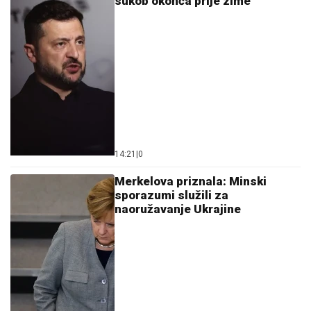
sukob okonča prije zime
14:21
|
0
Merkelova priznala: Minski
sporazumi služili za
naoružavanje Ukrajine