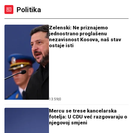
Politika
Zelenski: Ne priznajemo
jednostrano proglašenu
nezavisnost Kosova, naš stav
ostaje isti
13:59
|
0
Mercu se trese kancelarska
fotelja: U CDU već razgovaraju o
njegovoj smjeni