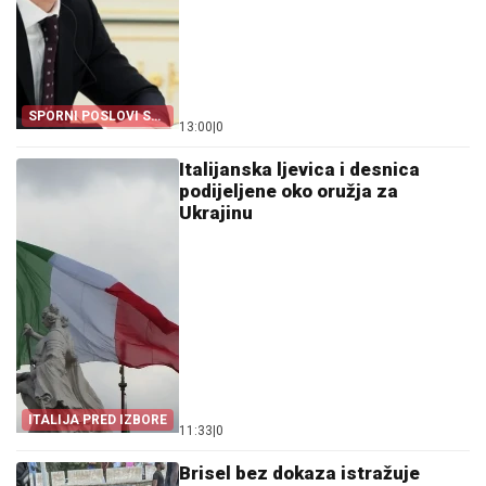
SPORNI POSLOVI SA
13:00
|
0
BID-OM
Italijanska ljevica i desnica
podijeljene oko oružja za
Ukrajinu
ITALIJA PRED IZBORE
11:33
|
0
Brisel bez dokaza istražuje