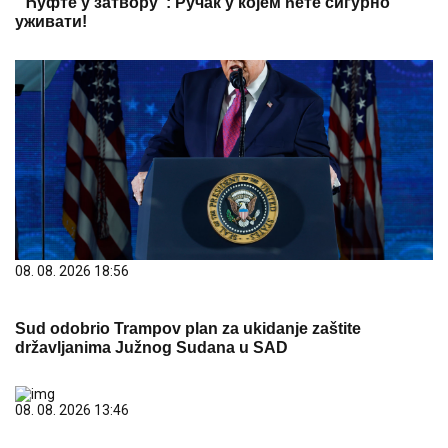
"Ћуфте у затвору": Ручак у којем ћете сигурно
уживати!
08. 08. 2026 18:56
Sud odobrio Trampov plan za ukidanje zaštite
državljanima Južnog Sudana u SAD
08. 08. 2026 13:46