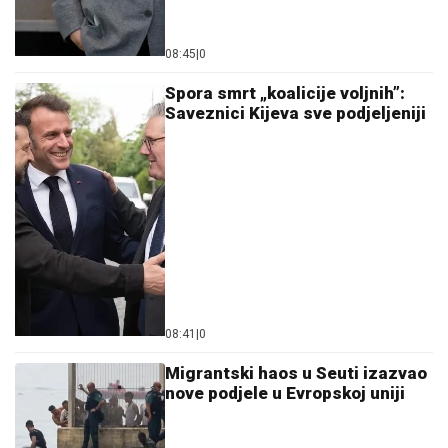
08:45
|
0
Spora smrt „koalicije voljnih”:
Saveznici Kijeva sve podjeljeniji
08:41
|
0
Migrantski haos u Seuti izazvao
nove podjele u Evropskoj uniji