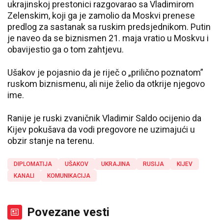
ukrajinskoj prestonici razgovarao sa Vladimirom
Zelenskim, koji ga je zamolio da Moskvi prenese
predlog za sastanak sa ruskim predsjednikom. Putin
je naveo da se biznismen 21. maja vratio u Moskvu i
obavijestio ga o tom zahtjevu.
Ušakov je pojasnio da je riječ o „prilično poznatom”
ruskom biznismenu, ali nije želio da otkrije njegovo
ime.
Ranije je ruski zvaničnik Vladimir Saldo ocijenio da
Kijev pokušava da vodi pregovore ne uzimajući u
obzir stanje na terenu.
DIPLOMATIJA
UŠAKOV
UKRAJINA
RUSIJA
KIJEV
KANALI
KOMUNIKACIJA
Povezane vesti