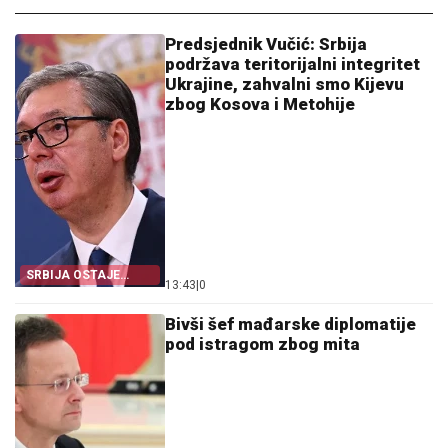
Predsjednik Vučić: Srbija
podržava teritorijalni integritet
Ukrajine, zahvalni smo Kijevu
zbog Kosova i Metohije
SRBIJA OSTAJE
13:43
|
0
DOSLJEDNA POVELJI
UN
Bivši šef mađarske diplomatije
pod istragom zbog mita