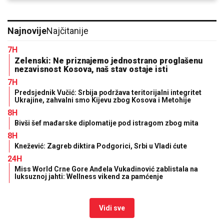
Najnovije
Najčitanije
7H
Zelenski: Ne priznajemo jednostrano proglašenu
nezavisnost Kosova, naš stav ostaje isti
7H
Predsjednik Vučić: Srbija podržava teritorijalni integritet
Ukrajine, zahvalni smo Kijevu zbog Kosova i Metohije
8H
Bivši šef mađarske diplomatije pod istragom zbog mita
8H
Knežević: Zagreb diktira Podgorici, Srbi u Vladi ćute
24H
Miss World Crne Gore Anđela Vukadinović zablistala na
luksuznoj jahti: Wellness vikend za pamćenje
Vidi sve