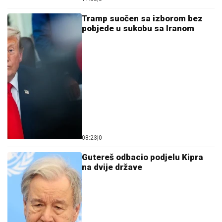
Tramp suočen sa izborom bez
pobjede u sukobu sa Iranom
08:23
|
0
Gutereš odbacio podjelu Kipra
na dvije države