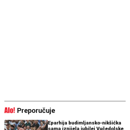
Preporučuje
Eparhija budimljansko-nikšićka
sama iznijela jubilej Vučedolske