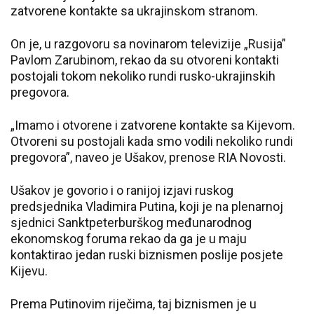
zatvorene kontakte sa ukrajinskom stranom.
On je, u razgovoru sa novinarom televizije „Rusija”
Pavlom Zarubinom, rekao da su otvoreni kontakti
postojali tokom nekoliko rundi rusko-ukrajinskih
pregovora.
„Imamo i otvorene i zatvorene kontakte sa Kijevom.
Otvoreni su postojali kada smo vodili nekoliko rundi
pregovora”, naveo je Ušakov, prenose RIA Novosti.
Ušakov je govorio i o ranijoj izjavi ruskog
predsjednika Vladimira Putina, koji je na plenarnoj
sjednici Sanktpeterburškog međunarodnog
ekonomskog foruma rekao da ga je u maju
kontaktirao jedan ruski biznismen poslije posjete
Kijevu.
Prema Putinovim riječima, taj biznismen je u