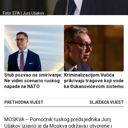
Foto: EPA | Jurij Ušakov
Stub pozvao na smirivanje:
Kriminalizacijom Vučića
Ne vidim scenario ruskog
prikrivaju tragove koji vode
napada na NATO
ka Đukanovićevom sistemu
PRETHODNA VIJEST
SLJEDEĆA VIJEST
MOSKVA – Pomoćnik ruskog predsjednika Jurij
Ušakov izjavio je da Moskva održava i otvorene i