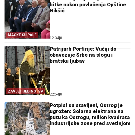
bitke nakon povlačenja Opštine
Nikšić
MASKE SU PALE
12:34
|
0
Patrijarh Porfirije: Vučiji do
obavezuje Srbe na slogu i
bratsku ljubav
ZAVJET JEDINSTVA
22:54
|
0
Potpisi su stavljeni, Ostrog je
ugrožen: Solarna elektrana na
putu ka Ostrogu, milion kvadrata
industrijske zone pred svetinjom