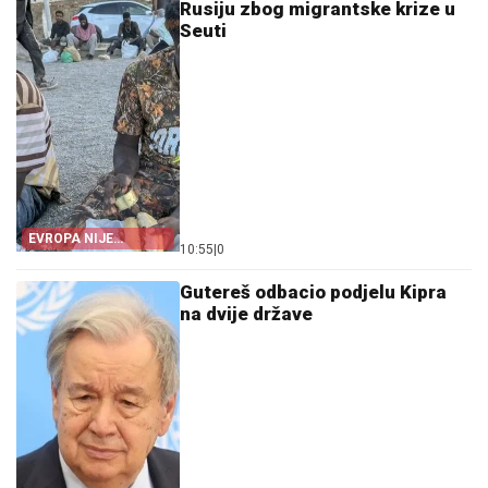
Rusiju zbog migrantske krize u
Seuti
EVROPA NIJE
10:55
|
0
POMOGLA ŠPANIJI
Gutereš odbacio podjelu Kipra
na dvije države