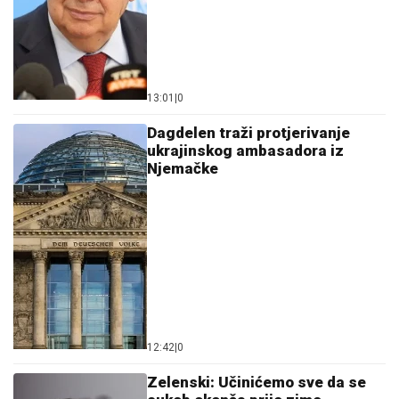
13:01
|
0
Dagdelen traži protjerivanje
ukrajinskog ambasadora iz
Njemačke
12:42
|
0
Zelenski: Učinićemo sve da se