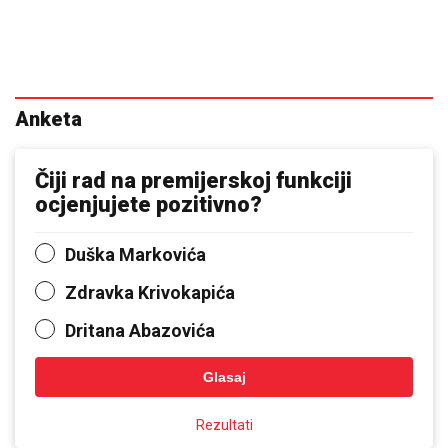
Anketa
Čiji rad na premijerskoj funkciji
ocjenjujete pozitivno?
Duška Markovića
Zdravka Krivokapića
Dritana Abazovića
Glasaj
Rezultati