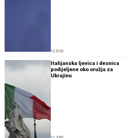
12:01
|
0
Italijanska ljevica i desnica
podijeljene oko oružja za
Ukrajinu
11:33
|
0