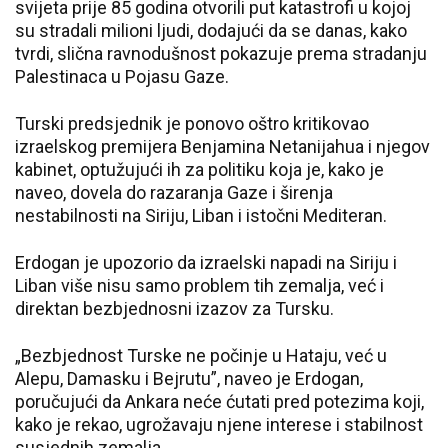
svijeta prije 85 godina otvorili put katastrofi u kojoj
su stradali milioni ljudi, dodajući da se danas, kako
tvrdi, slična ravnodušnost pokazuje prema stradanju
Palestinaca u Pojasu Gaze.
Turski predsjednik je ponovo oštro kritikovao
izraelskog premijera Benjamina Netanijahua i njegov
kabinet, optužujući ih za politiku koja je, kako je
naveo, dovela do razaranja Gaze i širenja
nestabilnosti na Siriju, Liban i istočni Mediteran.
Erdogan je upozorio da izraelski napadi na Siriju i
Liban više nisu samo problem tih zemalja, već i
direktan bezbjednosni izazov za Tursku.
„Bezbjednost Turske ne počinje u Hataju, već u
Alepu, Damasku i Bejrutu”, naveo je Erdogan,
poručujući da Ankara neće ćutati pred potezima koji,
kako je rekao, ugrožavaju njene interese i stabilnost
susjednih zemalja.