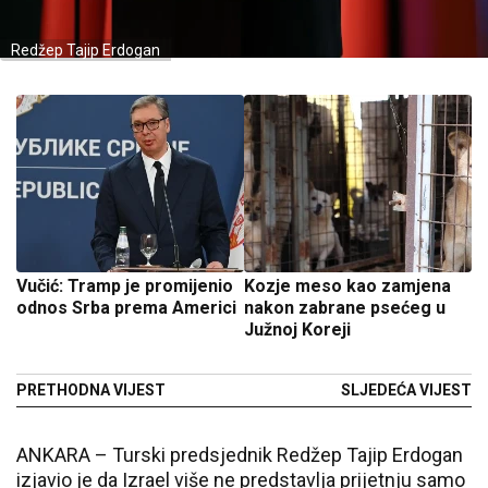
Redžep Tajip Erdogan
Vučić: Tramp je promijenio
Kozje meso kao zamjena
odnos Srba prema Americi
nakon zabrane psećeg u
Južnoj Koreji
PRETHODNA VIJEST
SLJEDEĆA VIJEST
ANKARA – Turski predsjednik Redžep Tajip Erdogan
izjavio je da Izrael više ne predstavlja prijetnju samo