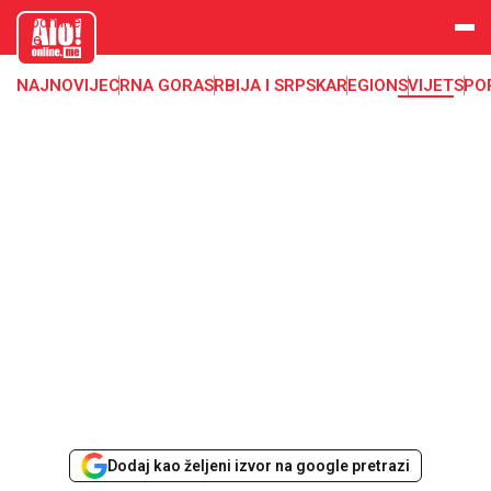
aloonline.
me
NAJNOVIJE
CRNA GORA
SRBIJA I SRPSKA
REGION
SVIJET
SPO
Dodaj kao željeni izvor na google pretrazi