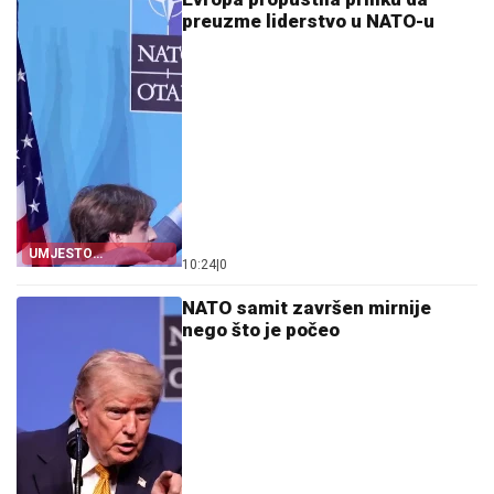
preuzme liderstvo u NATO-u
UMJESTO
10:24
|
0
JEDINSTVA, PODJELE
NATO samit završen mirnije
nego što je počeo