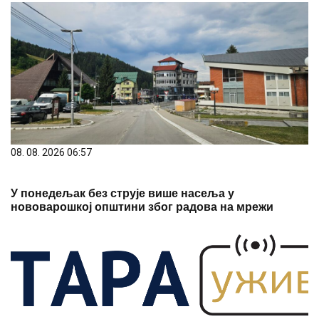
08. 08. 2026 06:57
У понедељак без струје више насеља у
нововарошкој општини због радова на мрежи