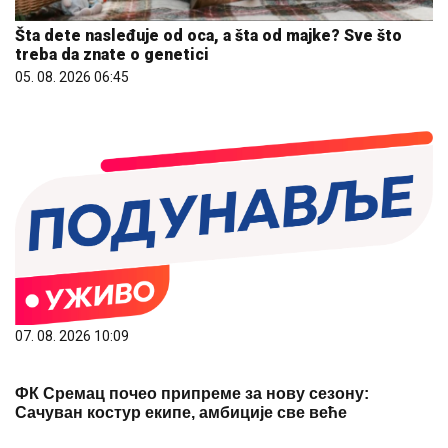
Šta dete nasleđuje od oca, a šta od majke? Sve što
treba da znate o genetici
05. 08. 2026 06:45
07. 08. 2026 10:09
ФК Сремац почео припреме за нову сезону:
Сачуван костур екипе, амбиције све веће