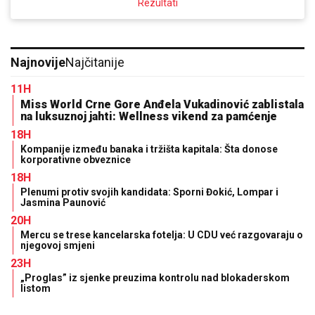
Rezultati
Najnovije
Najčitanije
11H
Miss World Crne Gore Anđela Vukadinović zablistala
na luksuznoj jahti: Wellness vikend za pamćenje
18H
Kompanije između banaka i tržišta kapitala: Šta donose
korporativne obveznice
18H
Plenumi protiv svojih kandidata: Sporni Đokić, Lompar i
Jasmina Paunović
20H
Mercu se trese kancelarska fotelja: U CDU već razgovaraju o
njegovoj smjeni
23H
„Proglas” iz sjenke preuzima kontrolu nad blokaderskom
listom