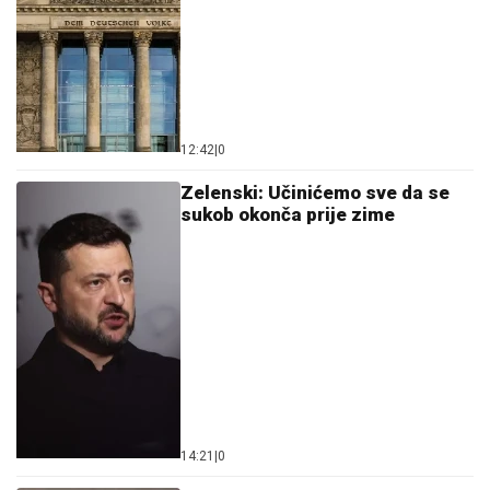
12:42
|
0
Zelenski: Učinićemo sve da se
sukob okonča prije zime
14:21
|
0