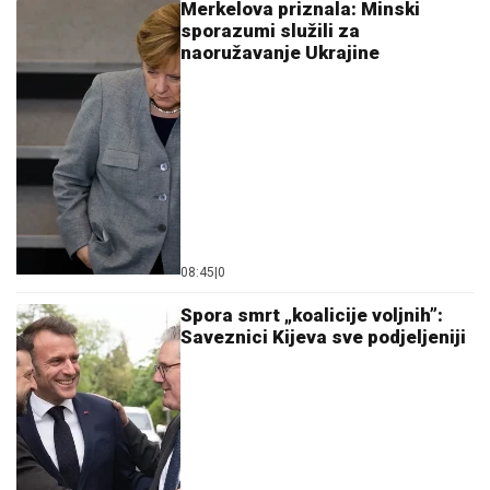
Merkelova priznala: Minski
sporazumi služili za
naoružavanje Ukrajine
08:45
|
0
Spora smrt „koalicije voljnih”:
Saveznici Kijeva sve podjeljeniji