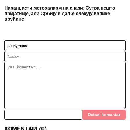
Наранџасти метеоаларм на снази: Сутра нешто
пријатније, али Србију и даље очекују велике
врућине
Ostavi komentar
KOMENTARI (0)