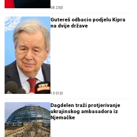
08:23
|
0
Gutereš odbacio podjelu Kipra
na dvije države
13:01
|
0
Dagdelen traži protjerivanje
ukrajinskog ambasadora iz
Njemačke