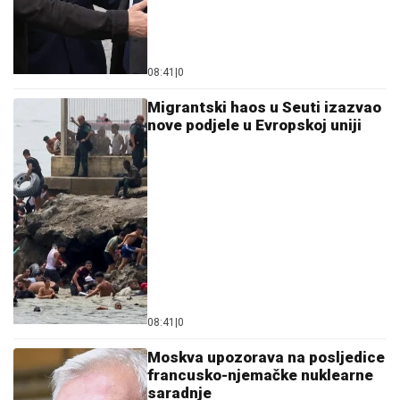
08:41
|
0
Migrantski haos u Seuti izazvao
nove podjele u Evropskoj uniji
08:41
|
0
Moskva upozorava na posljedice
francusko-njemačke nuklearne
saradnje