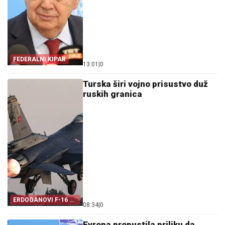
FEDERALNI KIPAR
13:01
|
0
Turska širi vojno prisustvo duž
ruskih granica
ERDOGANOVI F-16 U
08:34
|
0
ESTONIJI
Evropa propustila priliku da