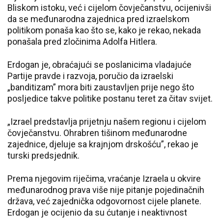
Bliskom istoku, već i cijelom čovječanstvu, ocijenivši
da se međunarodna zajednica pred izraelskom
politikom ponaša kao što se, kako je rekao, nekada
ponašala pred zločinima Adolfa Hitlera.
Erdogan je, obraćajući se poslanicima vladajuće
Partije pravde i razvoja, poručio da izraelski
„banditizam” mora biti zaustavljen prije nego što
posljedice takve politike postanu teret za čitav svijet.
„Izrael predstavlja prijetnju našem regionu i cijelom
čovječanstvu. Ohrabren tišinom međunarodne
zajednice, djeluje sa krajnjom drskošću”, rekao je
turski predsjednik.
Prema njegovim riječima, vraćanje Izraela u okvire
međunarodnog prava više nije pitanje pojedinačnih
država, već zajednička odgovornost cijele planete.
Erdogan je ocijenio da su ćutanje i neaktivnost