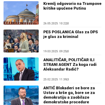
Kremlj odgovorio na Trampove
kritike upućene Putinu
26.05.2025. 10:22
|
0
PES POSLANICA Glas za DPS
je glas za kriminal
19.03.2025. 09:25
|
0
ANALITIČAR, POLITIČAR ILI
STRANI AGENT Za koga radi
Aleksandar Radić?
25.02.2025. 11:39
|
3
ANTIĆ Blokaderi se bore za
Ustav a krše ga, bore se za
demokratiju a zaobilaze
demokratske procedure