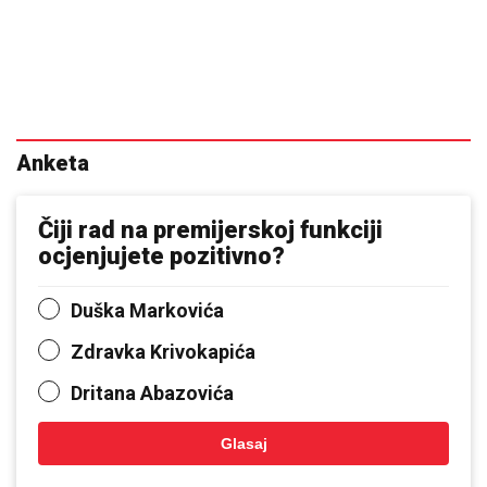
Anketa
Čiji rad na premijerskoj funkciji
ocjenjujete pozitivno?
Duška Markovića
Zdravka Krivokapića
Dritana Abazovića
Glasaj