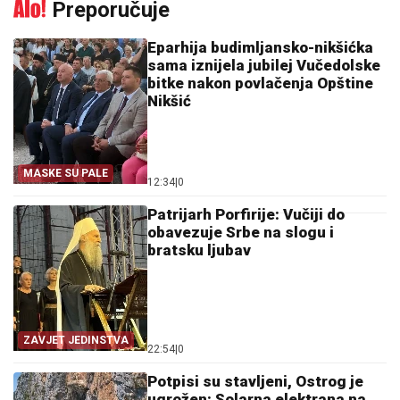
Preporučuje
Eparhija budimljansko-nikšićka
sama iznijela jubilej Vučedolske
bitke nakon povlačenja Opštine
Nikšić
MASKE SU PALE
12:34
|
0
Patrijarh Porfirije: Vučiji do
obavezuje Srbe na slogu i
bratsku ljubav
ZAVJET JEDINSTVA
22:54
|
0
Potpisi su stavljeni, Ostrog je
ugrožen: Solarna elektrana na