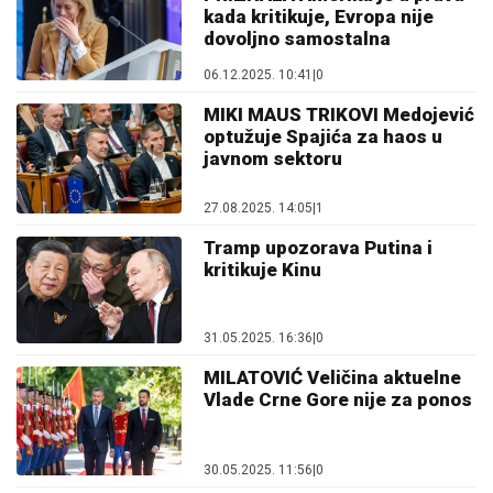
kada kritikuje, Evropa nije
dovoljno samostalna
06.12.2025. 10:41
|
0
MIKI MAUS TRIKOVI Medojević
optužuje Spajića za haos u
javnom sektoru
27.08.2025. 14:05
|
1
Tramp upozorava Putina i
kritikuje Kinu
31.05.2025. 16:36
|
0
MILATOVIĆ Veličina aktuelne
Vlade Crne Gore nije za ponos
30.05.2025. 11:56
|
0