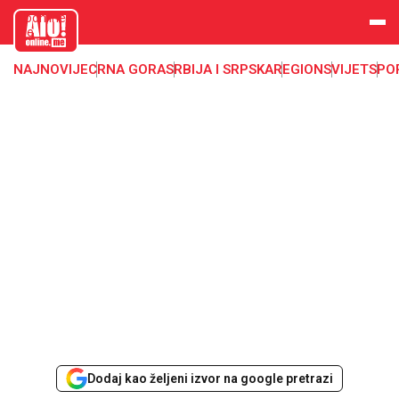
aloonline.
me
NAJNOVIJE
CRNA GORA
SRBIJA I SRPSKA
REGION
SVIJET
SPO
Dodaj kao željeni izvor na google pretrazi