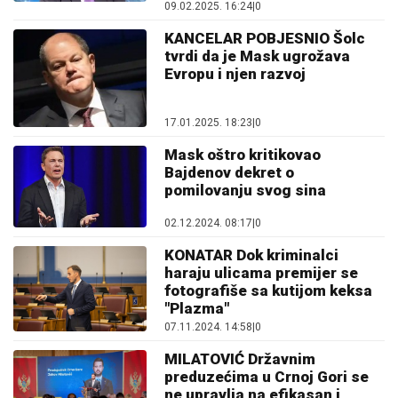
09.02.2025. 16:24
|
0
KANCELAR POBJESNIO Šolc
tvrdi da je Mask ugrožava
Evropu i njen razvoj
17.01.2025. 18:23
|
0
Mask oštro kritikovao
Bajdenov dekret o
pomilovanju svog sina
02.12.2024. 08:17
|
0
KONATAR Dok kriminalci
haraju ulicama premijer se
fotografiše sa kutijom keksa
"Plazma"
07.11.2024. 14:58
|
0
MILATOVIĆ Državnim
preduzećima u Crnoj Gori se
ne upravlja na efikasan i