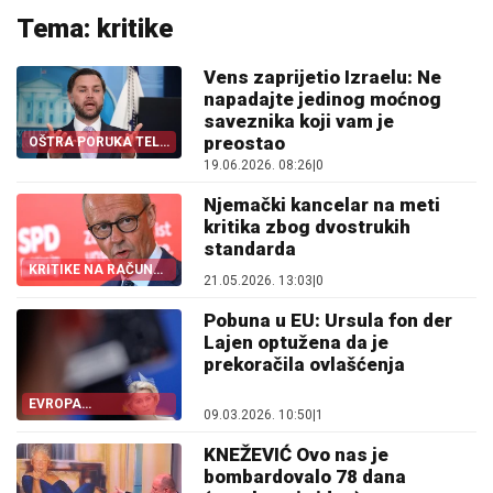
Tema: kritike
Vens zaprijetio Izraelu: Ne
napadajte jedinog moćnog
saveznika koji vam je
preostao
OŠTRA PORUKA TEL
AVIVU
19.06.2026. 08:26
|
0
Njemački kancelar na meti
kritika zbog dvostrukih
standarda
KRITIKE NA RAČUN
21.05.2026. 13:03
|
0
MERCA
Pobuna u EU: Ursula fon der
Lajen optužena da je
prekoračila ovlašćenja
EVROPA
09.03.2026. 10:50
|
1
PODIJELJENA
KNEŽEVIĆ Ovo nas je
bombardovalo 78 dana