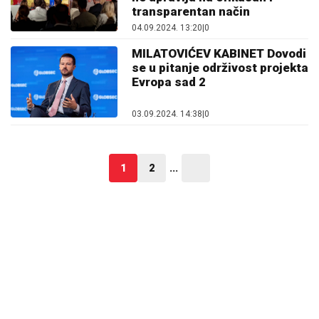
transparentan način
04.09.2024. 13:20
|
0
MILATOVIĆEV KABINET Dovodi
se u pitanje održivost projekta
Evropa sad 2
03.09.2024. 14:38
|
0
1
2
...