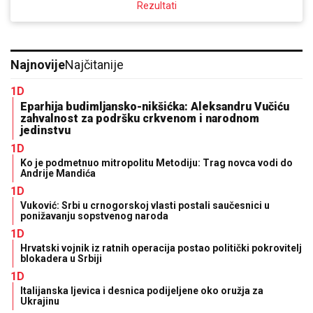
Rezultati
Najnovije
Najčitanije
1D
Eparhija budimljansko-nikšićka: Aleksandru Vučiću
zahvalnost za podršku crkvenom i narodnom
jedinstvu
1D
Ko je podmetnuo mitropolitu Metodiju: Trag novca vodi do
Andrije Mandića
1D
Vuković: Srbi u crnogorskoj vlasti postali saučesnici u
ponižavanju sopstvenog naroda
1D
Hrvatski vojnik iz ratnih operacija postao politički pokrovitelj
blokadera u Srbiji
1D
Italijanska ljevica i desnica podijeljene oko oružja za
Ukrajinu