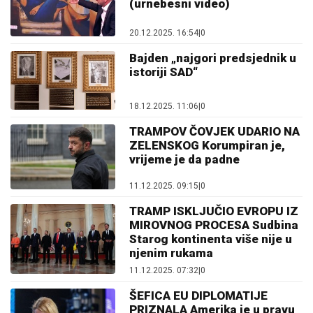
(urnebesni video)
20.12.2025. 16:54
|
0
Bajden „najgori predsjednik u
istoriji SAD“
18.12.2025. 11:06
|
0
TRAMPOV ČOVJEK UDARIO NA
ZELENSKOG Korumpiran je,
vrijeme je da padne
11.12.2025. 09:15
|
0
TRAMP ISKLJUČIO EVROPU IZ
MIROVNOG PROCESA Sudbina
Starog kontinenta više nije u
njenim rukama
11.12.2025. 07:32
|
0
ŠEFICA EU DIPLOMATIJE
PRIZNALA Amerika je u pravu