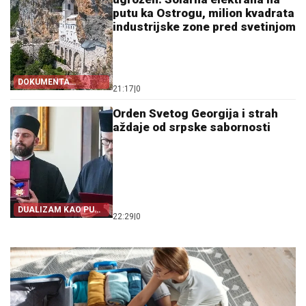
putu ka Ostrogu, milion kvadrata
industrijske zone pred svetinjom
DOKUMENTA
21:17
|
0
OTKRIVAJU
Orden Svetog Georgija i strah
aždaje od srpske sabornosti
DUALIZAM KAO PUT
22:29
|
0
IZ SRPSTVA