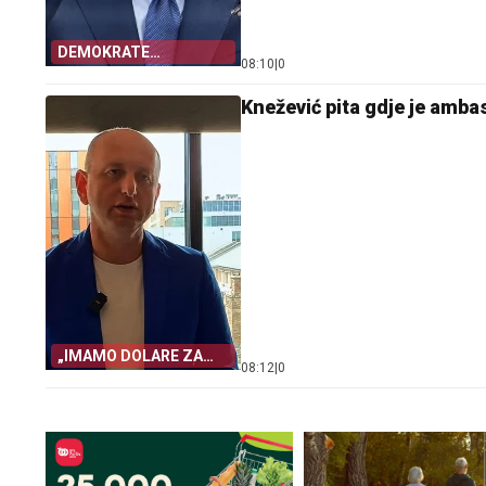
DEMOKRATE
08:10
|
0
STRAHUJU
Knežević pita gdje je amb
„IMAMO DOLARE ZA
08:12
|
0
OTKUP”