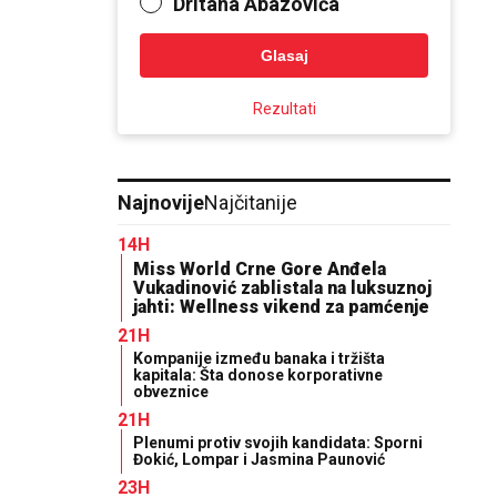
Dritana Abazovića
Glasaj
Rezultati
Najnovije
Najčitanije
14H
Miss World Crne Gore Anđela
Vukadinović zablistala na luksuznoj
jahti: Wellness vikend za pamćenje
21H
Kompanije između banaka i tržišta
kapitala: Šta donose korporativne
obveznice
21H
Plenumi protiv svojih kandidata: Sporni
Đokić, Lompar i Jasmina Paunović
23H