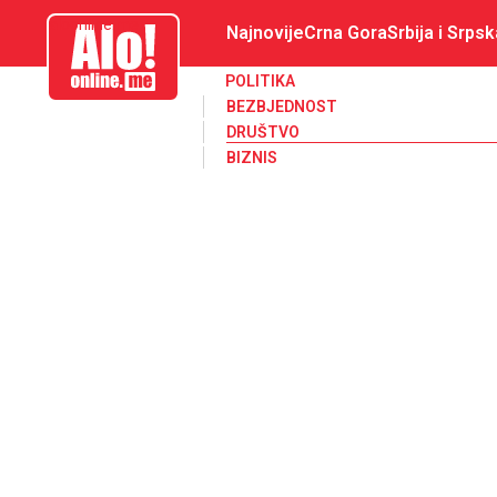
aloonline.me
Najnovije
Crna Gora
Srbija i Srpsk
POLITIKA
BEZBJEDNOST
DRUŠTVO
BIZNIS