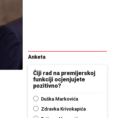
Anketa
Čiji rad na premijerskoj
funkciji ocjenjujete
pozitivno?
Duška Markovića
Zdravka Krivokapića