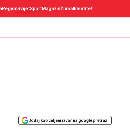
a
Region
Svijet
Sport
Magazin
Žurnal
Identitet
Dodaj kao željeni izvor na google pretrazi