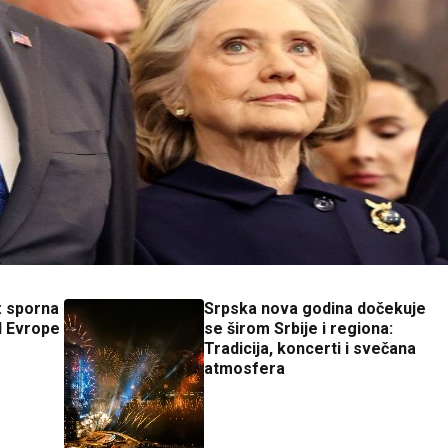
: sporna
Srpska nova godina dočekuje
d Evrope
se širom Srbije i regiona:
Tradicija, koncerti i svečana
atmosfera