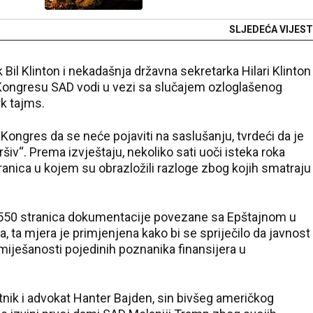
SLJEDEĆA VIJEST
il Klinton i nekadašnja državna sekretarka Hilari Klinton
u Kongresu SAD vodi u vezi sa slučajem ozloglašenog
rk tajms.
i Kongres da se neće pojaviti na saslušanju, tvrdeći da je
ršiv“. Prema izvještaju, nekoliko sati uoči isteka roka
anica u kojem su obrazložili razloge zbog kojih smatraju
o 550 stranica dokumentacije povezane sa Epštajnom u
ta mjera je primjenjena kako bi se spriječilo da javnost
iješanosti pojedinih poznanika finansijera u
ik i advokat Hanter Bajden, sin bivšeg američkog