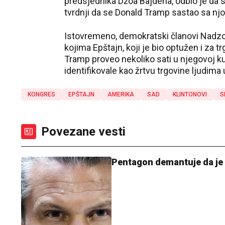
predsjednika Džoa Bajdena, odbio je da s
tvrdnji da se Donald Tramp sastao sa njo
Istovremeno, demokratski članovi Nadzor
kojima Epštajn, koji je bio optužen i za tr
Tramp proveo nekoliko sati u njegovoj k
identifikovale kao žrtvu trgovine ljudima
KONGRES
EPŠTAJN
AMERIKA
SAD
KLINTONOVI
S
Povezane vesti
Pentagon demantuje da je 