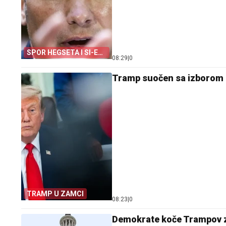
SPOR HEGSETA I SI-EN-
08:29
|
0
ENA
Tramp suočen sa izborom 
TRAMP U ZAMCI
08:23
|
0
Demokrate koče Trampov za