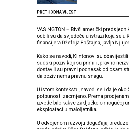
PRETHODNA VIJEST
VAŠINGTON – Bivši američki predsjednik B
odbili su da svjedoče u istrazi koja se 
finansijera Džefrija Epštajna, javlja Njujo
Kako se navodi, Klintonovi su obavijestil
sudski poziv koji su primili „pravno neizv
dostavili su pravni podnesak od osam str
da poziv nema pravnu snagu.
U istom kontekstu, navodi se i da je ok
potpunosti zacrnjeno. Prema procjenama, 
izvede bilo kakve zaključke o mogućoj um
eksploataciju maloljetnika.
U odvojenom razvoju događaja, preduzetn