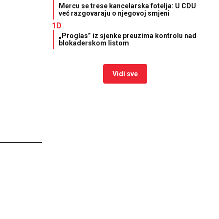
Mercu se trese kancelarska fotelja: U CDU
već razgovaraju o njegovoj smjeni
1D
„Proglas” iz sjenke preuzima kontrolu nad
blokaderskom listom
Vidi sve