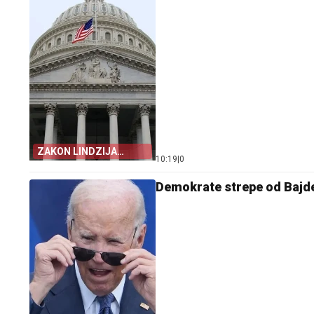
ZAKON LINDZIJA
10:19
|
0
GREJEMA
Demokrate strepe od Bajd