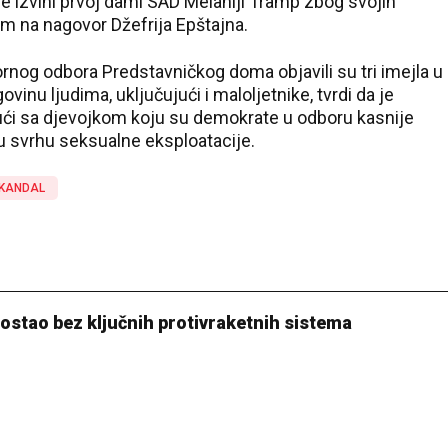
e izvini prvoj dami SAD Melaniji Tramp zbog svojih
m na nagovor Džefrija Epštajna.
nog odbora Predstavničkog doma objavili su tri imejla u
govinu ljudima, uključujući i maloljetnike, tvrdi da je
ući sa djevojkom koju su demokrate u odboru kasnije
 u svrhu seksualne eksploatacije.
KANDAL
ostao bez ključnih protivraketnih sistema