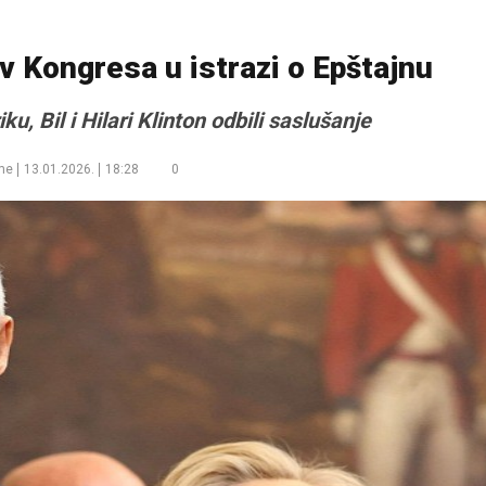
iv Kongresa u istrazi o Epštajnu
u, Bil i Hilari Klinton odbili saslušanje
me
13.01.2026.
18:28
0