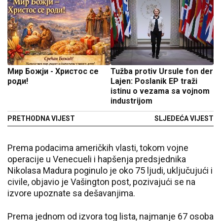
Мир Божји - Христос се
Tužba protiv Ursule fon der
роди!
Lajen: Poslanik EP traži
istinu o vezama sa vojnom
industrijom
PRETHODNA VIJEST
SLJEDEĆA VIJEST
Prema podacima američkih vlasti, tokom vojne
operacije u Venecueli i hapšenja predsjednika
Nikolasa Madura poginulo je oko 75 ljudi, uključujući i
civile, objavio je Vašington post, pozivajući se na
izvore upoznate sa dešavanjima.
Prema jednom od izvora tog lista, najmanje 67 osoba