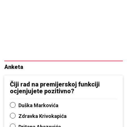
Anketa
Čiji rad na premijerskoj funkciji
ocjenjujete pozitivno?
Duška Markovića
Zdravka Krivokapića
Dritana Abazovića