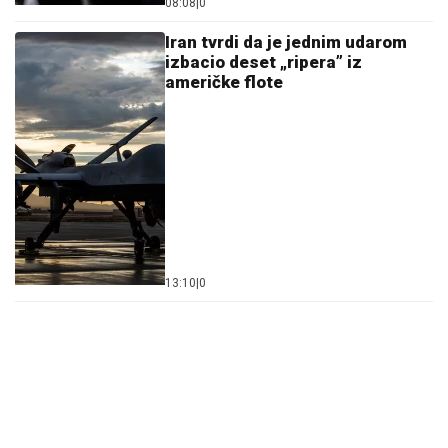
08:08
|
0
Iran tvrdi da je jednim udarom
izbacio deset „ripera” iz
američke flote
13:10
|
0