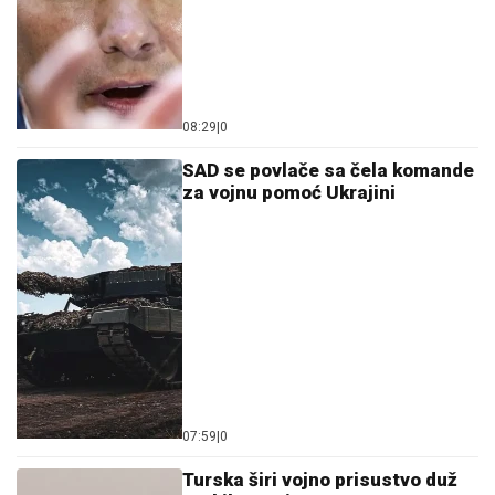
08:29
|
0
SAD se povlače sa čela komande
za vojnu pomoć Ukrajini
07:59
|
0
Turska širi vojno prisustvo duž