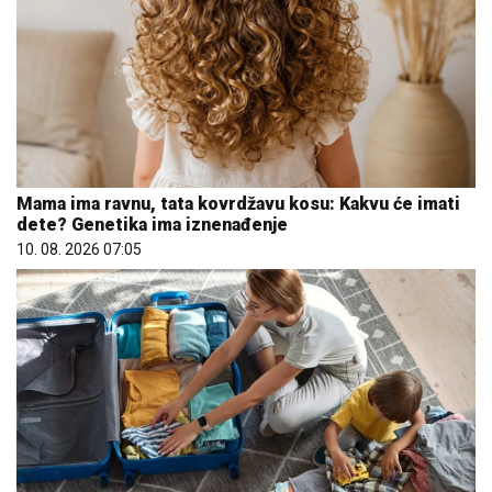
Mama ima ravnu, tata kovrdžavu kosu: Kakvu će imati
dete? Genetika ima iznenađenje
10. 08. 2026 07:05