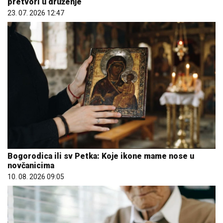
pretvori u druženje
23. 07. 2026 12:47
Bogorodica ili sv Petka: Koje ikone mame nose u
novčanicima
10. 08. 2026 09:05