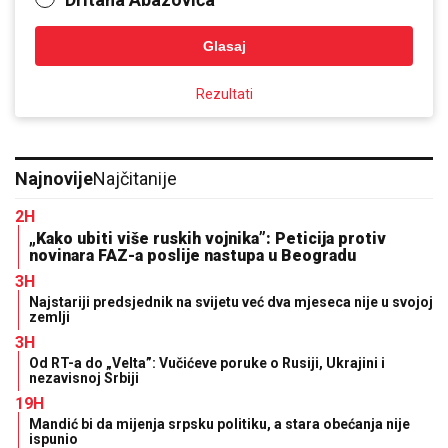
Glasaj
Rezultati
Najnovije
Najčitanije
2H
„Kako ubiti više ruskih vojnika”: Peticija protiv
novinara FAZ-a poslije nastupa u Beogradu
3H
Najstariji predsjednik na svijetu već dva mjeseca nije u svojoj
zemlji
3H
Od RT-a do „Velta”: Vučićeve poruke o Rusiji, Ukrajini i
nezavisnoj Srbiji
19H
Mandić bi da mijenja srpsku politiku, a stara obećanja nije
ispunio