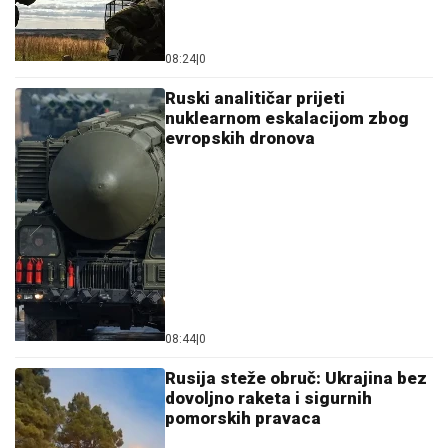
08:24
|
0
Ruski analitičar prijeti
nuklearnom eskalacijom zbog
evropskih dronova
08:44
|
0
Rusija steže obruč: Ukrajina bez
dovoljno raketa i sigurnih
pomorskih pravaca