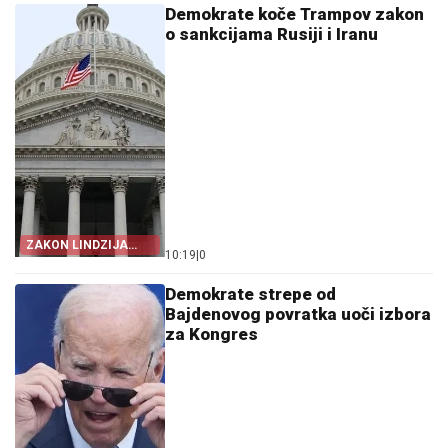
Demokrate koče Trampov zakon
o sankcijama Rusiji i Iranu
ZAKON LINDZIJA
10:19
|
0
GREJEMA
Demokrate strepe od
Bajdenovog povratka uoči izbora
za Kongres