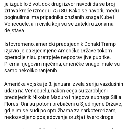
je izgubilo život, dok drugi izvor navodi da se broj
žrtava kreće između 75 i 80. Kako se navodi, među
poginulima ima pripadnika oružanih snaga Kube i
Venecuele, ali i civila koji su se zatekli u zonama
dejstava.
Istovremeno, američki predsjednik Donald Tramp
izjavio je da Sjedinjene Američke Države tokom
operacije nisu pretrpjele nepopravljive gubitke.
Prema njegovim riječima, američke snage imale su
samo nekoliko ranjenih.
Američka vojska je 3. januara izvela seriju vazdušnih
udara na Venecuelu, nakon čega su zarobljeni
predsjednik Nikolas Maduro i njegova supruga Silija
Flores. Oni su potom prebačeni u Sjedinjene Države,
gdje im se sudi po optužbama za narkoterorizam,
nedozvoljeno posjedovanje oružja i šverc droge.