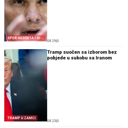
SPOR HEGSETA I SI-
08:29
|
0
EN-ENA
Tramp suočen sa izborom bez
pobjede u sukobu sa Iranom
TRAMP U ZAMCI
08:23
|
0