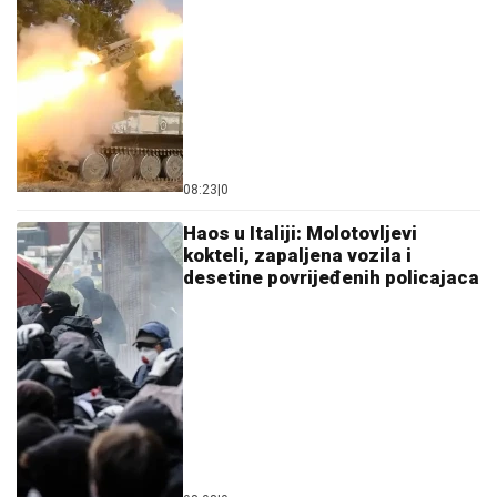
08:23
|
0
Haos u Italiji: Molotovljevi
kokteli, zapaljena vozila i
desetine povrijeđenih policajaca