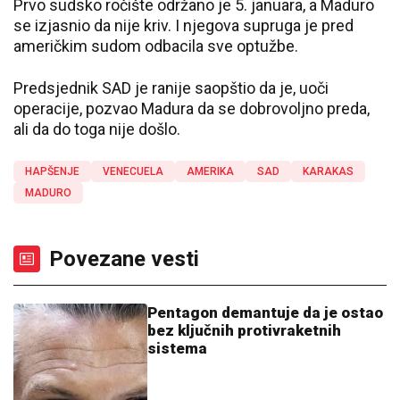
Prvo sudsko ročište održano je 5. januara, a Maduro
se izjasnio da nije kriv. I njegova supruga je pred
američkim sudom odbacila sve optužbe.
Predsjednik SAD je ranije saopštio da je, uoči
operacije, pozvao Madura da se dobrovoljno preda,
ali da do toga nije došlo.
HAPŠENJE
VENECUELA
AMERIKA
SAD
KARAKAS
MADURO
Povezane vesti
Pentagon demantuje da je ostao
bez ključnih protivraketnih
sistema