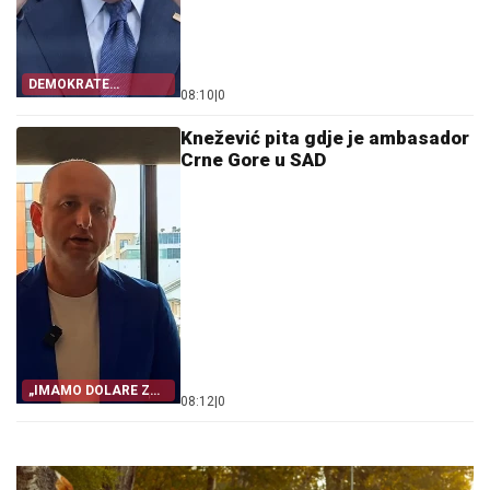
DEMOKRATE
08:10
|
0
STRAHUJU
Knežević pita gdje je ambasador
Crne Gore u SAD
„IMAMO DOLARE ZA
08:12
|
0
OTKUP”