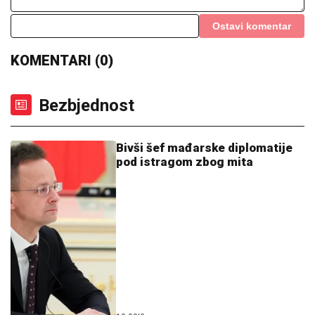
Ostavi komentar
KOMENTARI (0)
Bezbjednost
Bivši šef mađarske diplomatije
pod istragom zbog mita