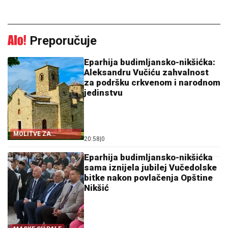
Preporučuje
Eparhija budimljansko-nikšićka:
Aleksandru Vučiću zahvalnost
za podršku crkvenom i narodnom
jedinstvu
MOLITVE ZA
20:58
|
0
ZDRAVLJE I USPJEH
Eparhija budimljansko-nikšićka
sama iznijela jubilej Vučedolske
bitke nakon povlačenja Opštine
Nikšić