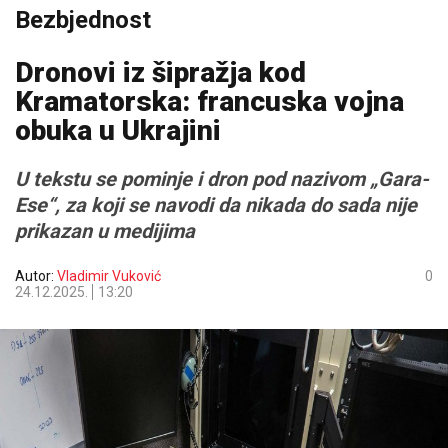
Bezbjednost
Dronovi iz šipražja kod
Kramatorska: francuska vojna
obuka u Ukrajini
U tekstu se pominje i dron pod nazivom „Gara-
Ese“, za koji se navodi da nikada do sada nije
prikazan u medijima
Autor:
Vladimir Vuković
0
24.12.2025.
13:20