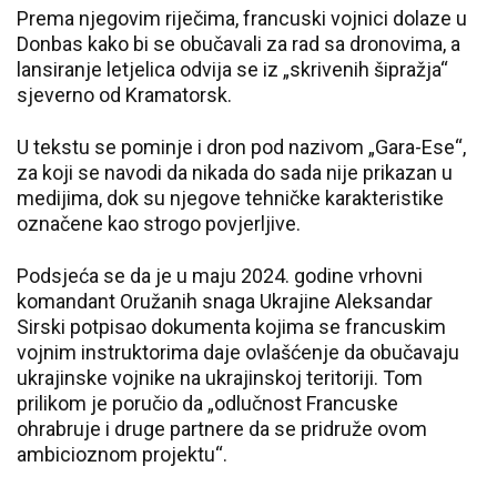
Prema njegovim riječima, francuski vojnici dolaze u
Donbas kako bi se obučavali za rad sa dronovima, a
lansiranje letjelica odvija se iz „skrivenih šipražja“
sjeverno od Kramatorsk.
U tekstu se pominje i dron pod nazivom „Gara-Ese“,
za koji se navodi da nikada do sada nije prikazan u
medijima, dok su njegove tehničke karakteristike
označene kao strogo povjerljive.
Podsjeća se da je u maju 2024. godine vrhovni
komandant Oružanih snaga Ukrajine Aleksandar
Sirski potpisao dokumenta kojima se francuskim
vojnim instruktorima daje ovlašćenje da obučavaju
ukrajinske vojnike na ukrajinskoj teritoriji. Tom
prilikom je poručio da „odlučnost Francuske
ohrabruje i druge partnere da se pridruže ovom
ambicioznom projektu“.