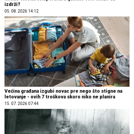
izdrži?
05. 08. 2026 14:12
Većina građana izgubi novac pre nego što stigne na
letovanje - ovih 7 troškova skoro niko ne planira
15. 07. 2026 07:44