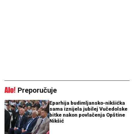
Preporučuje
Eparhija budimljansko-nikšićka
sama iznijela jubilej Vučedolske
bitke nakon povlačenja Opštine
Nikšić