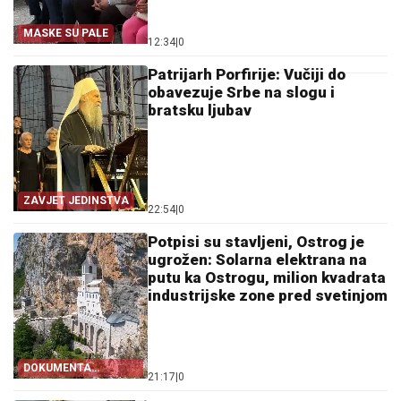
MASKE SU PALE
12:34
|
0
Patrijarh Porfirije: Vučiji do
obavezuje Srbe na slogu i
bratsku ljubav
ZAVJET JEDINSTVA
22:54
|
0
Potpisi su stavljeni, Ostrog je
ugrožen: Solarna elektrana na
putu ka Ostrogu, milion kvadrata
industrijske zone pred svetinjom
DOKUMENTA
21:17
|
0
OTKRIVAJU