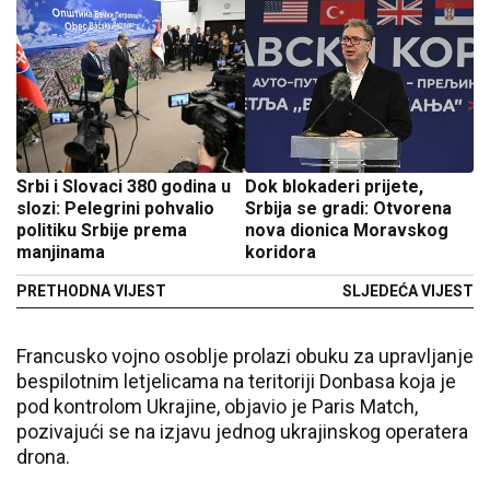
Srbi i Slovaci 380 godina u
Dok blokaderi prijete,
slozi: Pelegrini pohvalio
Srbija se gradi: Otvorena
politiku Srbije prema
nova dionica Moravskog
manjinama
koridora
PRETHODNA VIJEST
SLJEDEĆA VIJEST
Francusko vojno osoblje prolazi obuku za upravljanje
bespilotnim letjelicama na teritoriji Donbasa koja je
pod kontrolom Ukrajine, objavio je Paris Match,
pozivajući se na izjavu jednog ukrajinskog operatera
drona.