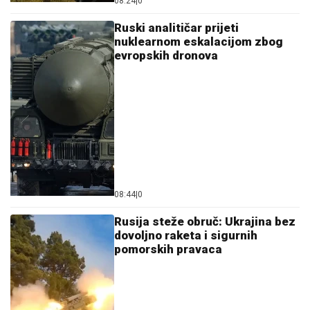
08:24
|
0
Ruski analitičar prijeti
nuklearnom eskalacijom zbog
evropskih dronova
08:44
|
0
Rusija steže obruč: Ukrajina bez
dovoljno raketa i sigurnih
pomorskih pravaca