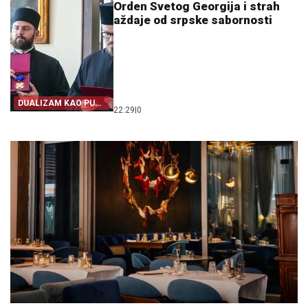
Orden Svetog Georgija i strah
aždaje od srpske sabornosti
DUALIZAM KAO PUT
22:29
|
0
IZ SRPSTVA