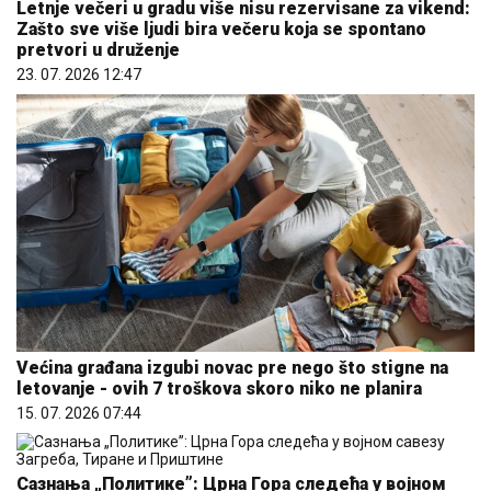
Letnje večeri u gradu više nisu rezervisane za vikend:
Zašto sve više ljudi bira večeru koja se spontano
pretvori u druženje
23. 07. 2026 12:47
Većina građana izgubi novac pre nego što stigne na
letovanje - ovih 7 troškova skoro niko ne planira
15. 07. 2026 07:44
Сазнања „Политике”: Црна Гора следећа у војном