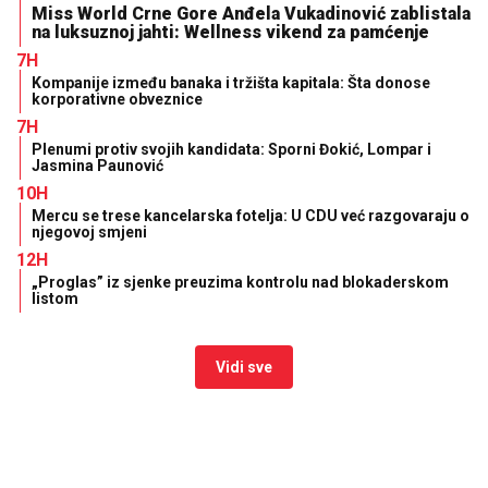
Miss World Crne Gore Anđela Vukadinović zablistala
na luksuznoj jahti: Wellness vikend za pamćenje
7H
Kompanije između banaka i tržišta kapitala: Šta donose
korporativne obveznice
7H
Plenumi protiv svojih kandidata: Sporni Đokić, Lompar i
Jasmina Paunović
10H
Mercu se trese kancelarska fotelja: U CDU već razgovaraju o
njegovoj smjeni
12H
„Proglas” iz sjenke preuzima kontrolu nad blokaderskom
listom
Vidi sve