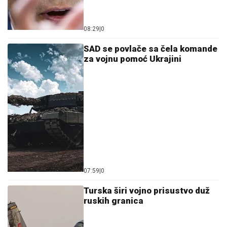
08:29
|
0
SAD se povlače sa čela komande
za vojnu pomoć Ukrajini
07:59
|
0
Turska širi vojno prisustvo duž
ruskih granica