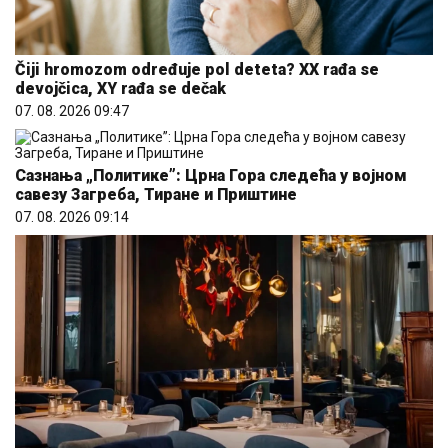
Čiji hromozom određuje pol deteta? XX rađa se
devojčica, XY rađa se dečak
07. 08. 2026 09:47
Сазнања „Политике”: Црна Гора следећа у војном
савезу Загреба, Тиране и Приштине
07. 08. 2026 09:14