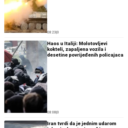
08:23
|
0
Haos u Italiji: Molotovljevi
kokteli, zapaljena vozila i
desetine povrijeđenih policajaca
08:08
|
0
Iran tvrdi da je jednim udarom