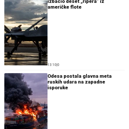
izbacio deset „ripera” iz
američke flote
13:10
|
0
Odesa postala glavna meta
ruskih udara na zapadne
isporuke