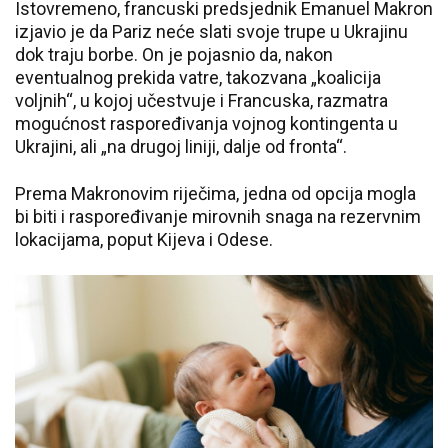
Istovremeno, francuski predsjednik Emanuel Makron
izjavio je da Pariz neće slati svoje trupe u Ukrajinu
dok traju borbe. On je pojasnio da, nakon
eventualnog prekida vatre, takozvana „koalicija
voljnih“, u kojoj učestvuje i Francuska, razmatra
mogućnost raspoređivanja vojnog kontingenta u
Ukrajini, ali „na drugoj liniji, dalje od fronta“.
Prema Makronovim riječima, jedna od opcija mogla
bi biti i raspoređivanje mirovnih snaga na rezervnim
lokacijama, poput Kijeva i Odese.