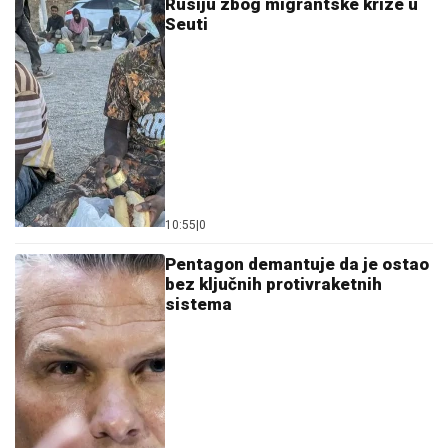
Rusiju zbog migrantske krize u
Seuti
10:55
|
0
Pentagon demantuje da je ostao
bez ključnih protivraketnih
sistema