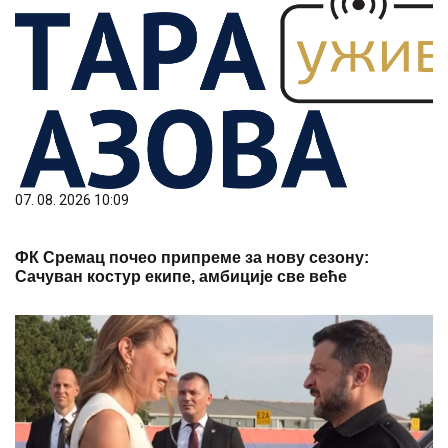
07. 08. 2026 10:09
ФК Сремац почео припреме за нову сезону:
Сачуван костур екипе, амбиције све веће