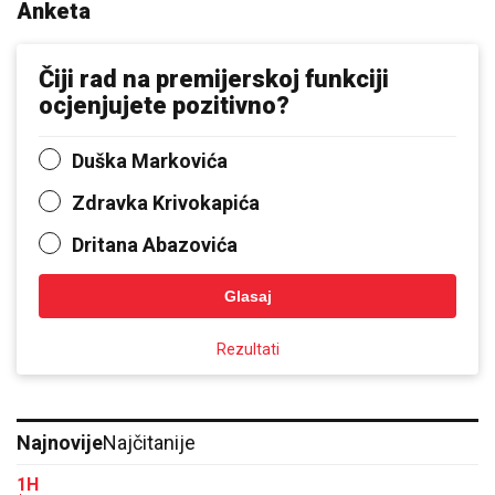
Anketa
Čiji rad na premijerskoj funkciji
ocjenjujete pozitivno?
Duška Markovića
Zdravka Krivokapića
Dritana Abazovića
Glasaj
Rezultati
Najnovije
Najčitanije
1H