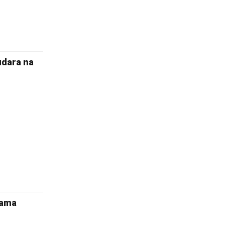
 udara na
nama