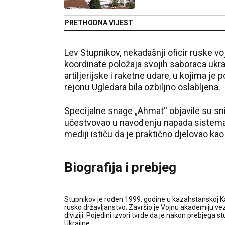
PRETHODNA VIJEST
Lev Stupnikov, nekadašnji oficir ruske v
koordinate položaja svojih saboraca ukra
artiljerijske i raketne udare, u kojima je 
rejonu Ugledara bila ozbiljno oslabljena.
Specijalne snage „Ahmat“ objavile su sn
učestvovao u navođenju napada sistema 
mediji ističu da je praktično djelovao kao 
Biografija i prebjeg
Stupnikov je rođen 1999. godine u kazahstanskoj Ka
rusko državljanstvo. Završio je Vojnu akademiju ve
diviziji. Pojedini izvori tvrde da je nakon prebjega
Ukrajine.