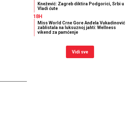
Knežević: Zagreb diktira Podgorici, Srbi u
Vladi ćute
18H
Miss World Crne Gore Anđela Vukadinović
zablistala na luksuznoj jahti: Wellness
vikend za pamćenje
Vidi sve