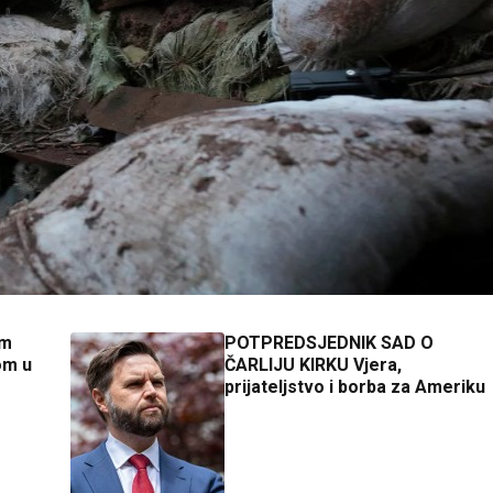
im
POTPREDSJEDNIK SAD O
om u
ČARLIJU KIRKU Vjera,
prijateljstvo i borba za Ameriku