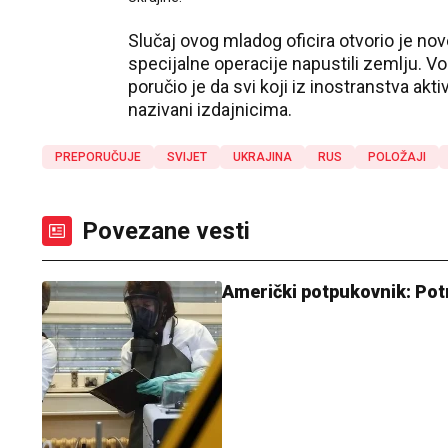
Slučaj ovog mladog oficira otvorio je no
specijalne operacije napustili zemlju. Vo
poručio je da svi koji iz inostranstva ak
nazivani izdajnicima.
PREPORUČUJE
SVIJET
UKRAJINA
RUS
POLOŽAJI
Povezane vesti
Američki potpukovnik: Potr