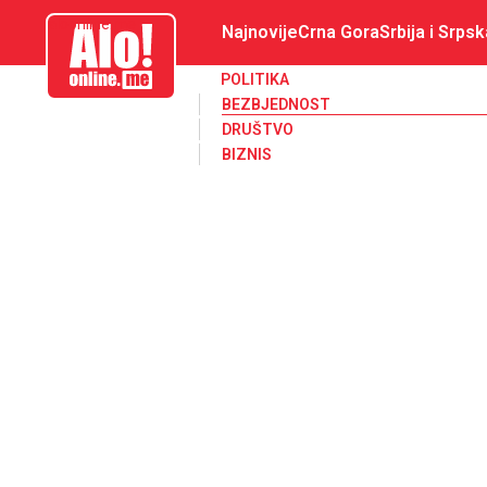
aloonline.me
Najnovije
Crna Gora
Srbija i Srpsk
POLITIKA
BEZBJEDNOST
DRUŠTVO
BIZNIS