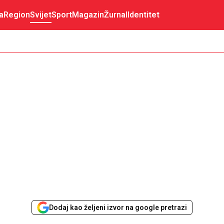
a
Region
Svijet
Sport
Magazin
Žurnal
Identitet
Dodaj kao željeni izvor na google pretrazi