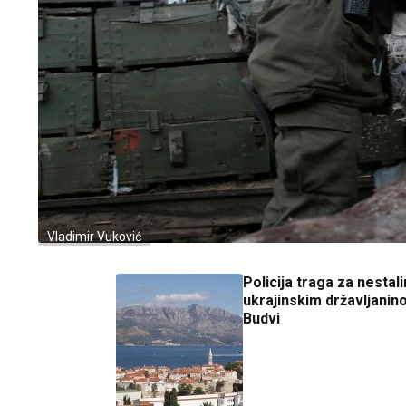
Vladimir Vuković
Policija traga za nestal
ukrajinskim državljanin
Budvi