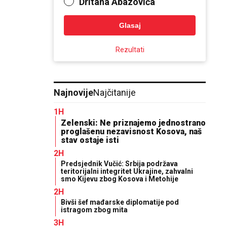
Dritana Abazovića
Glasaj
Rezultati
Najnovije
Najčitanije
1H
Zelenski: Ne priznajemo jednostrano
proglašenu nezavisnost Kosova, naš
stav ostaje isti
2H
Predsjednik Vučić: Srbija podržava
teritorijalni integritet Ukrajine, zahvalni
smo Kijevu zbog Kosova i Metohije
2H
Bivši šef mađarske diplomatije pod
istragom zbog mita
3H