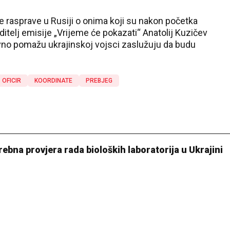
ve rasprave u Rusiji o onima koji su nakon početka
ditelj emisije „Vrijeme će pokazati“ Anatolij Kuzičev
tivno pomažu ukrajinskoj vojsci zaslužuju da budu
OFICIR
KOORDINATE
PREBJEG
ebna provjera rada bioloških laboratorija u Ukrajini