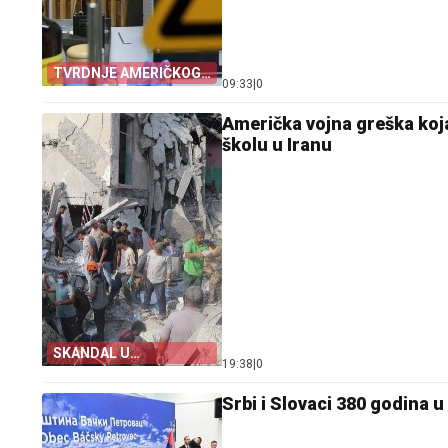
TVRDNJE AMERIČKOG
09:33
|
0
OFICIRA
Američka vojna greška koja j
školu u Iranu
SKANDAL U
19:38
|
0
PENTAGONU
Srbi i Slovaci 380 godina u