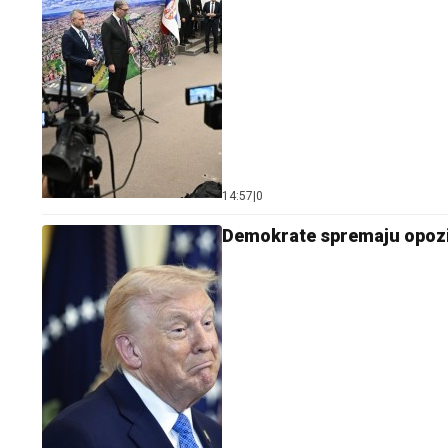
14:57
|
0
Demokrate spremaju opoz