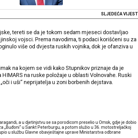
SLJEDEĆA VIJEST
ojske, tereti se da je tokom sedam mjeseci dostavljao
jinskoj vojsci. Prema navodima, ti podaci korišćeni su za
poginulo više od dvjesta ruskih vojnika, dok je ofanziva u
imak na kojem se vidi kako Stupnikov priznaje da je
HIMARS na ruske položaje u oblasti Volnovahe. Ruski
„oči i uši“ neprijatelja u zoni borbenih dejstava.
ragandi, a u djetinjstvu se sa porodicom preselio u Omsk, gdje je dobio
za „Buđoni“ u Sankt Peterburgu, a potom služio u 36. motostreljačkoj
 stupio u službu Glavne obavještajne uprave Ministarstva odbrane