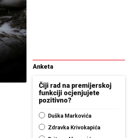
Anketa
Čiji rad na premijerskoj
funkciji ocjenjujete
pozitivno?
Duška Markovića
Zdravka Krivokapića