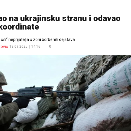
šao na ukrajinsku stranu i odavao
koordinate
i uši“ neprijatelja u zoni borbenih dejstava
ković
13.09.2025.
14:16
0