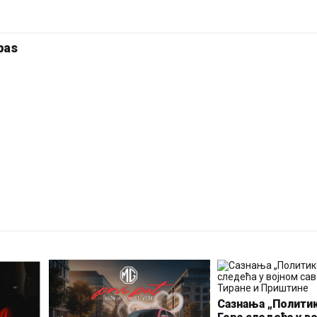
bas
Сазнања „Политик