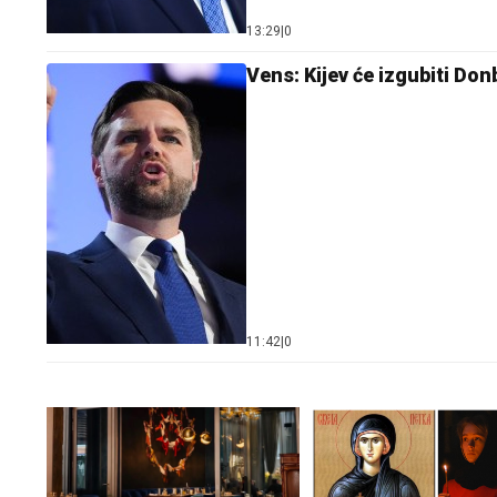
13:29
|
0
Vens: Kijev će izgubiti Don
11:42
|
0