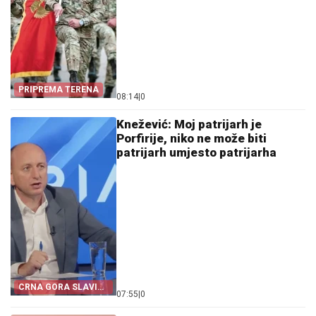
PRIPREMA TERENA
08:14
|
0
Knežević: Moj patrijarh je
Porfirije, niko ne može biti
patrijarh umjesto patrijarha
CRNA GORA SLAVI
07:55
|
0
„OLUJU“