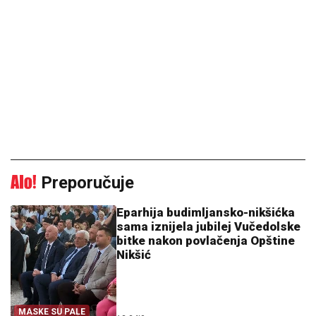
Preporučuje
Eparhija budimljansko-nikšićka
sama iznijela jubilej Vučedolske
bitke nakon povlačenja Opštine
Nikšić
MASKE SU PALE