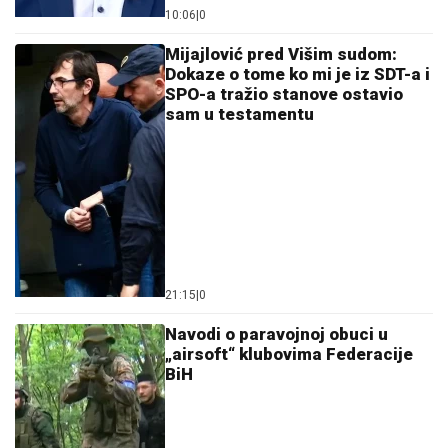
10:06
|
0
Mijajlović pred Višim sudom:
Dokaze o tome ko mi je iz SDT-a i
SPO-a tražio stanove ostavio
sam u testamentu
21:15
|
0
Navodi o paravojnoj obuci u
„airsoft“ klubovima Federacije
BiH