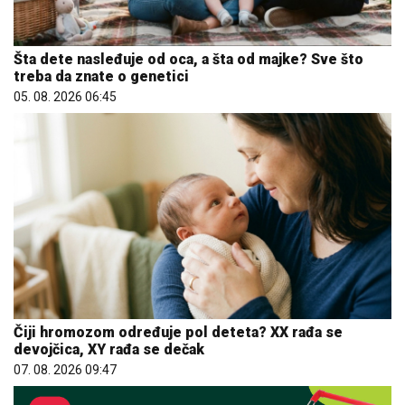
Šta dete nasleđuje od oca, a šta od majke? Sve što
treba da znate o genetici
05. 08. 2026 06:45
Čiji hromozom određuje pol deteta? XX rađa se
devojčica, XY rađa se dečak
07. 08. 2026 09:47