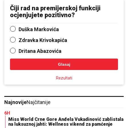
Čiji rad na premijerskoj funkciji
ocjenjujete pozitivno?
Duška Markovića
Zdravka Krivokapića
Dritana Abazovića
Glasaj
Rezultati
Najnovije
Najčitanije
6H
Miss World Crne Gore Anđela Vukadinović zablistala
na luksuznoj jahti: Wellness vikend za pamćenje