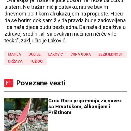
“Ova ekipa je maltene juče došla i ne može da očisti
sistem. Ne tražim ničiji ostavku, niti se bavim
dnevnom politikom ali ukazujem na propuste. Hoću
da se borim dok sam živ da pravda bude zadovoljena
i da naša djeca budu bezbjedna. Da naša djeca žive u
zdravoj sredini, ali sa ovakvim načinom ići će vrlo
teško”, zaključio je Laković.
MAFIJA
SUDIJE
LAKOVIĆ
CRNA GORA
BEZBJEDNOST
DRŽAVA
TUŽIOCI
Povezane vesti
Crnu Goru pripremaju za savez
sa Hrvatskom, Albanijom i
Prištinom