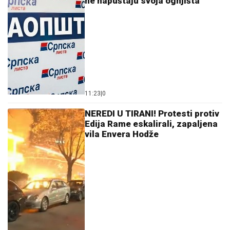
ne napuštaju svoja ognjišta
11:23
|
0
NEREDI U TIRANI! Protesti protiv
Edija Rame eskalirali, zapaljena
vila Envera Hodže