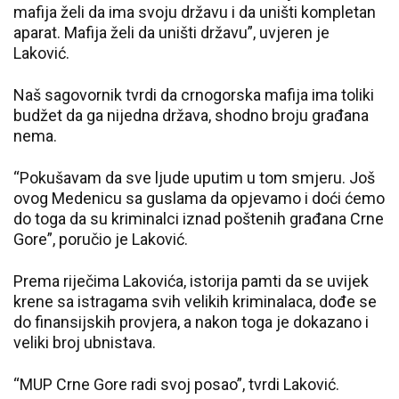
mafija želi da ima svoju državu i da uništi kompletan
aparat. Mafija želi da uništi državu”, uvjeren je
Laković.
Naš sagovornik tvrdi da crnogorska mafija ima toliki
budžet da ga nijedna država, shodno broju građana
nema.
“Pokušavam da sve ljude uputim u tom smjeru. Još
ovog Medenicu sa guslama da opjevamo i doći ćemo
do toga da su kriminalci iznad poštenih građana Crne
Gore”, poručio je Laković.
Prema riječima Lakovića, istorija pamti da se uvijek
krene sa istragama svih velikih kriminalaca, dođe se
do finansijskih provjera, a nakon toga je dokazano i
veliki broj ubnistava.
“MUP Crne Gore radi svoj posao”, tvrdi Laković.