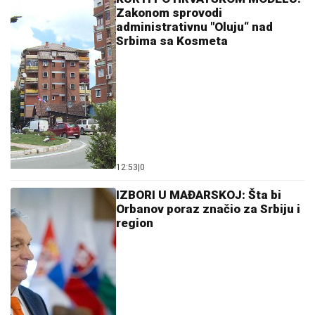
Zakonom sprovodi
administrativnu "Oluju“ nad
Srbima sa Kosmeta
12:53
|
0
IZBORI U MAĐARSKOJ: Šta bi
Orbanov poraz značio za Srbiju i
region