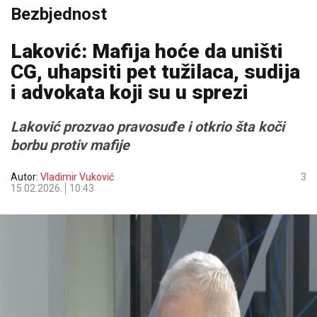
Bezbjednost
Laković: Mafija hoće da uništi
CG, uhapsiti pet tužilaca, sudija
i advokata koji su u sprezi
Laković prozvao pravosuđe i otkrio šta koči
borbu protiv mafije
Autor:
Vladimir Vuković
3
15.02.2026.
10:43