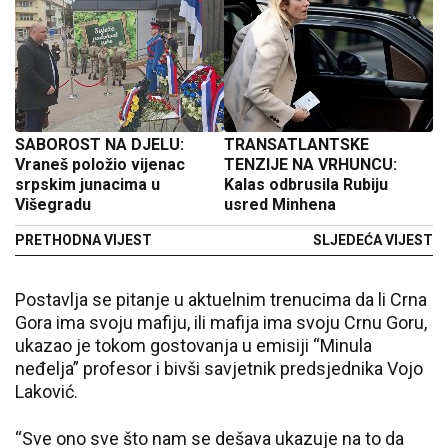
SABOROST NA DJELU:
TRANSATLANTSKE
Vraneš položio vijenac
TENZIJE NA VRHUNCU:
srpskim junacima u
Kalas odbrusila Rubiju
Višegradu
usred Minhena
PRETHODNA VIJEST
SLJEDEĆA VIJEST
Postavlja se pitanje u aktuelnim trenucima da li Crna
Gora ima svoju mafiju, ili mafija ima svoju Crnu Goru,
ukazao je tokom gostovanja u emisiji “Minula
neđelja” profesor i bivši savjetnik predsjednika Vojo
Laković.
“Sve ono sve što nam se dešava ukazuje na to da