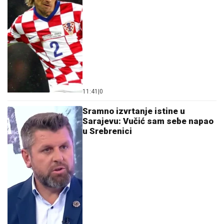
11:41
|
0
Sramno izvrtanje istine u
Sarajevu: Vučić sam sebe napao
u Srebrenici