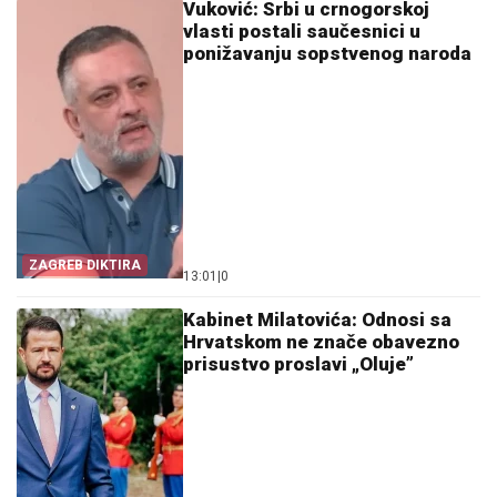
Vuković: Srbi u crnogorskoj
vlasti postali saučesnici u
ponižavanju sopstvenog naroda
ZAGREB DIKTIRA
13:01
|
0
Kabinet Milatovića: Odnosi sa
Hrvatskom ne znače obavezno
prisustvo proslavi „Oluje”