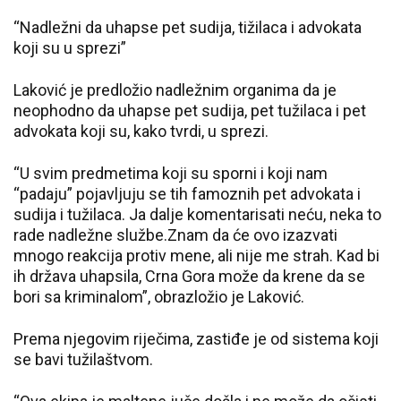
“Nadležni da uhapse pet sudija, tižilaca i advokata
koji su u sprezi”
Laković je predložio nadležnim organima da je
neophodno da uhapse pet sudija, pet tužilaca i pet
advokata koji su, kako tvrdi, u sprezi.
“U svim predmetima koji su sporni i koji nam
“padaju” pojavljuju se tih famoznih pet advokata i
sudija i tužilaca. Ja dalje komentarisati neću, neka to
rade nadležne službe.Znam da će ovo izazvati
mnogo reakcija protiv mene, ali nije me strah. Kad bi
ih država uhapsila, Crna Gora može da krene da se
bori sa kriminalom”, obrazložio je Laković.
Prema njegovim riječima, zastiđe je od sistema koji
se bavi tužilaštvom.