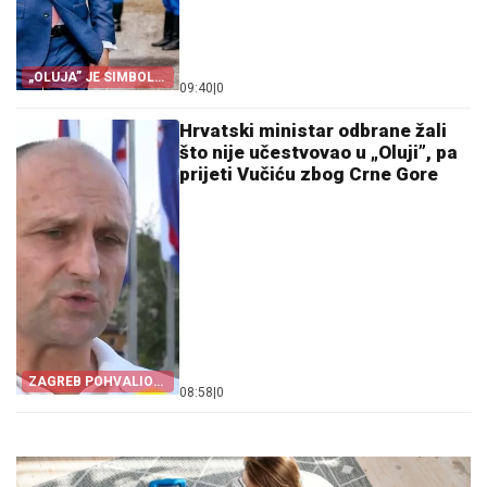
„OLUJA” JE SIMBOL
09:40
|
0
PROGONA
Hrvatski ministar odbrane žali
što nije učestvovao u „Oluji”, pa
prijeti Vučiću zbog Crne Gore
ZAGREB POHVALIO
08:58
|
0
CRNU GORU