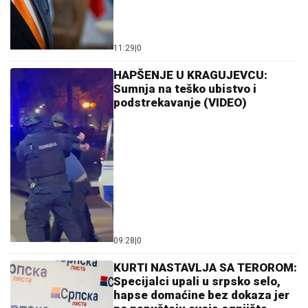
11:29
|
0
HAPŠENJE U KRAGUJEVCU:
Sumnja na teško ubistvo i
podstrekavanje (VIDEO)
09:28
|
0
KURTI NASTAVLJA SA TEROROM:
Specijalci upali u srpsko selo,
hapse domaćine bez dokaza jer