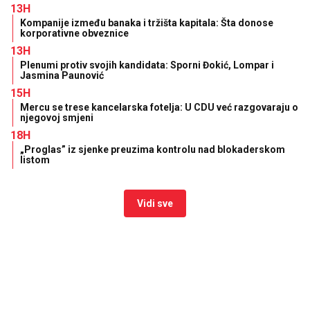
13H
Kompanije između banaka i tržišta kapitala: Šta donose
korporativne obveznice
13H
Plenumi protiv svojih kandidata: Sporni Đokić, Lompar i
Jasmina Paunović
15H
Mercu se trese kancelarska fotelja: U CDU već razgovaraju o
njegovoj smjeni
18H
„Proglas” iz sjenke preuzima kontrolu nad blokaderskom
listom
Vidi sve