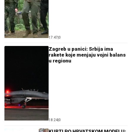
17:47
|
0
Zagreb u panici: Srbija ima
rakete koje menjaju vojni balans
u regionu
18:24
|
0
KURTI PO HRVATSKOM MODELU: