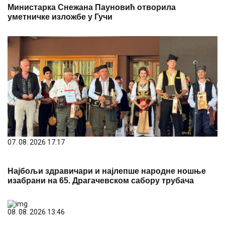
07. 08. 2026 17:17
Најбољи здравичари и најлепше народне ношње
изабрани на 65. Драгачевском сабору трубача
08. 08. 2026 13:46
Велики пожар код Књажевца и даље није
локализован: Ватрогасци непрекидно на терену