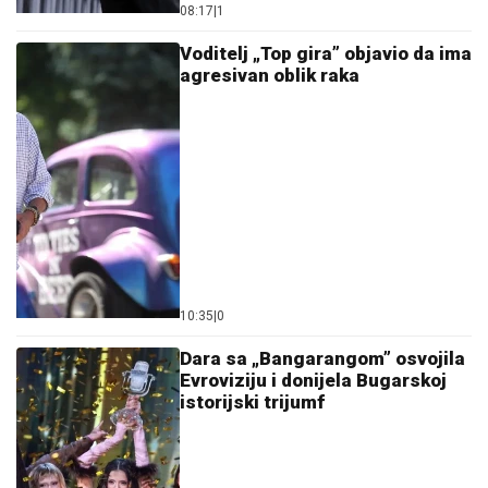
agresivan oblik raka
10:35
|
0
Dara sa „Bangarangom” osvojila
Evroviziju i donijela Bugarskoj
istorijski trijumf