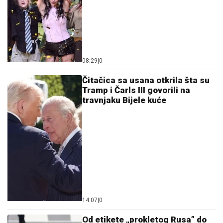
08:29
|
0
Čitačica sa usana otkrila šta su
Tramp i Čarls III govorili na
travnjaku Bijele kuće
14:07
|
0
Od etikete „prokletog Rusa” do
šefa Mosada