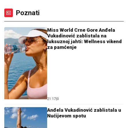
Miss World Crne Gore Anđela
Vukadinović zablistala na
luksuznoj jahti: Wellness vikend
za pamćenje
21:17
|
0
Anđela Vukadinović zablistala u
Nućijevom spotu