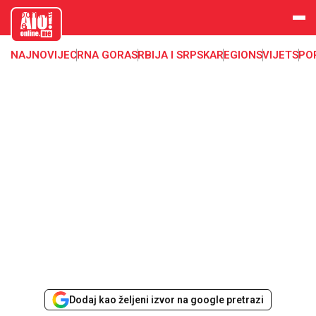
aloonline.
me
NAJNOVIJE
CRNA GORA
SRBIJA I SRPSKA
REGION
SVIJET
SPO
Dodaj kao željeni izvor na google pretrazi