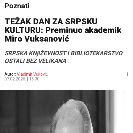
Poznati
TEŽAK DAN ZA SRPSKU
KULTURU: Preminuo akademik
Miro Vuksanović
SRPSKA KNjIŽEVNOST I BIBLIOTEKARSTVO
OSTALI BEZ VELIKANA
Autor:
Vladimir Vuković
1
07.02.2026.
16:30