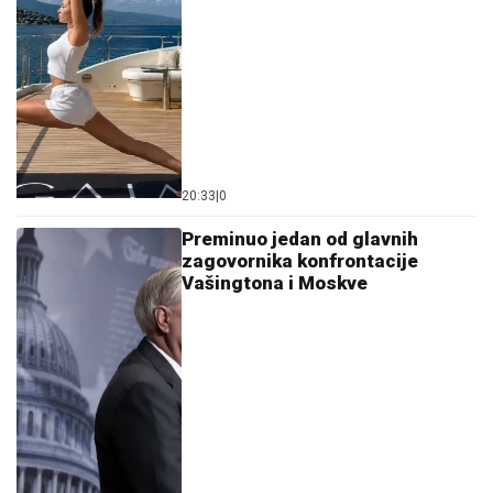
20:33
|
0
Preminuo jedan od glavnih
zagovornika konfrontacije
Vašingtona i Moskve
08:17
|
1
Voditelj „Top gira” objavio da ima