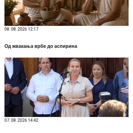
08. 08. 2026 12:17
Од жвакања врбе до аспирина
07. 08. 2026 14:42
Министарка Снежана Пауновић отворила
уметничке изложбе у Гучи