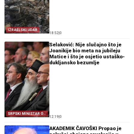
IZRAELSKI UDAR
18:52
|
0
Selaković: Nije slučajno što je
Joanikije bio meta na jubileju
Matice i što je osjetio ustaško-
dukljansko bezumlje
SRPSKI MINISTAR O
12:19
|
0
INCIDENTU
AKADEMIK ČAVOŠKI Propao je