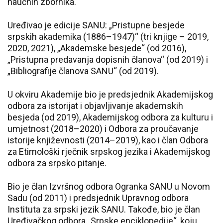
naučnih zbornika.
Uređivao je edicije SANU: „Pristupne besjede
srpskih akademika (1886–1947)“ (tri knjige – 2019,
2020, 2021), „Akademske besjede“ (od 2016),
„Pristupna predavanja dopisnih članova“ (od 2019) i
„Bibliografije članova SANU“ (od 2019).
U okviru Akademije bio je predsjednik Akademijskog
odbora za istorijat i objavljivanje akademskih
besjeda (od 2019), Akademijskog odbora za kulturu i
umjetnost (2018–2020) i Odbora za proučavanje
istorije književnosti (2014–2019), kao i član Odbora
za Etimološki rječnik srpskog jezika i Akademijskog
odbora za srpsko pitanje.
Bio je član Izvršnog odbora Ogranka SANU u Novom
Sadu (od 2011) i predsjednik Upravnog odbora
Instituta za srpski jezik SANU. Takođe, bio je član
Uređivačkog odbora „Srpske enciklopedije“, koju