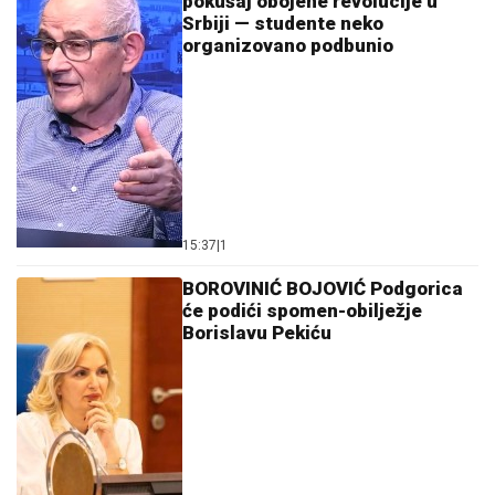
pokušaj obojene revolucije u
Srbiji — studente neko
organizovano podbunio
15:37
|
1
BOROVINIĆ BOJOVIĆ Podgorica
će podići spomen-obilježje
Borislavu Pekiću