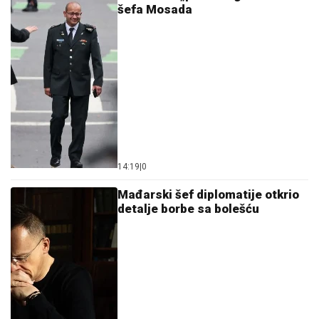
14:19
|
0
Mađarski šef diplomatije otkrio
detalje borbe sa bolešću