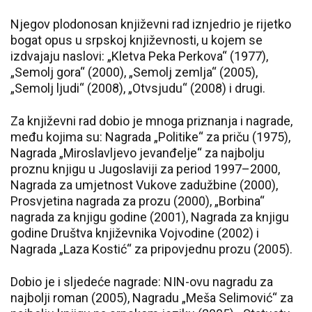
Njegov plodonosan književni rad iznjedrio je rijetko
bogat opus u srpskoj književnosti, u kojem se
izdvajaju naslovi: „Kletva Peka Perkova“ (1977),
„Semolj gora“ (2000), „Semolj zemlja“ (2005),
„Semolj ljudi“ (2008), „Otvsjudu“ (2008) i drugi.
Za književni rad dobio je mnoga priznanja i nagrade,
među kojima su: Nagrada „Politike“ za priču (1975),
Nagrada „Miroslavljevo jevanđelje“ za najbolju
proznu knjigu u Jugoslaviji za period 1997–2000,
Nagrada za umjetnost Vukove zadužbine (2000),
Prosvjetina nagrada za prozu (2000), „Borbina“
nagrada za knjigu godine (2001), Nagrada za knjigu
godine Društva književnika Vojvodine (2002) i
Nagrada „Laza Kostić“ za pripovjednu prozu (2005).
Dobio je i sljedeće nagrade: NIN-ovu nagradu za
najbolji roman (2005), Nagradu „Meša Selimović“ za