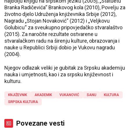
najbolju knjigu na srpskom jeziku (2005), „Statuetu
Branka Radičevića“ Brankovog kola (2010), Povelju za
životno djelo Udruženja književnika Srbije (2012),
Nagradu „Stojan Novaković“ (2012) i „Veljkovu
Golubicu“ za sveukupno pripovjedačko stvaralaštvo
(2015). Za naročite rezultate ostvarene u
stvaralačkom radu na širenju kulture, obrazovanja i
nauke u Republici Srbiji dobio je Vukovu nagradu
(2004).
Njegov odlazak veliki je gubitak za Srpsku akademiju
nauka i umjetnosti, kao i za srpsku književnost i
kulturu.
KNJIŽEVNIK
AKADEMIK
VUKANOVIĆ
SANU
KULTURA
SRPSKA KULTURA
Povezane vesti