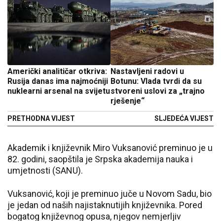
Američki analitičar otkriva:
Nastavljeni radovi u
Rusija danas ima najmoćniji
Botunu: Vlada tvrdi da su
nuklearni arsenal na svijetu
stvoreni uslovi za „trajno
rješenje“
PRETHODNA VIJEST
SLJEDEĆA VIJEST
Akademik i književnik Miro Vuksanović preminuo je u
82. godini, saopštila je Srpska akademija nauka i
umjetnosti (SANU).
Vuksanović, koji je preminuo juče u Novom Sadu, bio
je jedan od naših najistaknutijih književnika. Pored
bogatog književnog opusa, njegov nemjerljiv