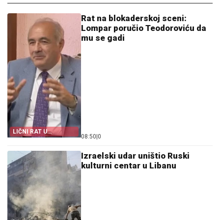
Rat na blokaderskoj sceni:
Lompar poručio Teodoroviću da
mu se gadi
LIČNI RAT U
08:50
|
0
OPOZICIJI
Izraelski udar uništio Ruski
kulturni centar u Libanu