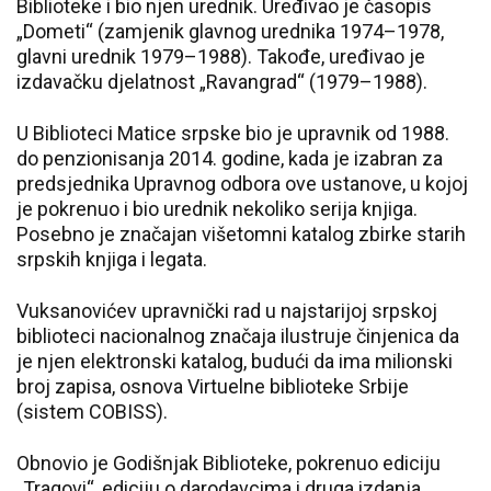
Biblioteke i bio njen urednik. Uređivao je časopis
„Dometi“ (zamjenik glavnog urednika 1974–1978,
glavni urednik 1979–1988). Takođe, uređivao je
izdavačku djelatnost „Ravangrad“ (1979–1988).
U Biblioteci Matice srpske bio je upravnik od 1988.
do penzionisanja 2014. godine, kada je izabran za
predsjednika Upravnog odbora ove ustanove, u kojoj
je pokrenuo i bio urednik nekoliko serija knjiga.
Posebno je značajan višetomni katalog zbirke starih
srpskih knjiga i legata.
Vuksanovićev upravnički rad u najstarijoj srpskoj
biblioteci nacionalnog značaja ilustruje činjenica da
je njen elektronski katalog, budući da ima milionski
broj zapisa, osnova Virtuelne biblioteke Srbije
(sistem COBISS).
Obnovio je Godišnjak Biblioteke, pokrenuo ediciju
„Tragovi“, ediciju o darodavcima i druga izdanja.