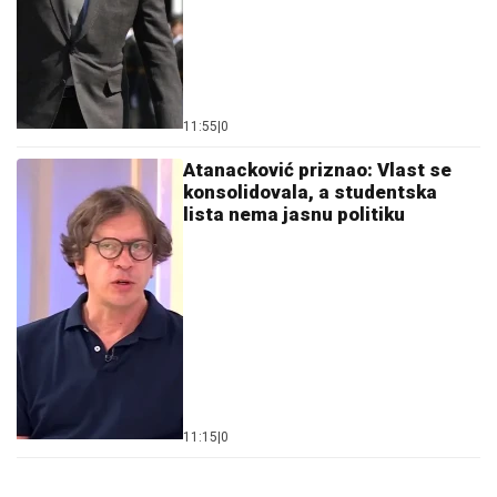
11:55
|
0
Atanacković priznao: Vlast se
konsolidovala, a studentska
lista nema jasnu politiku
11:15
|
0