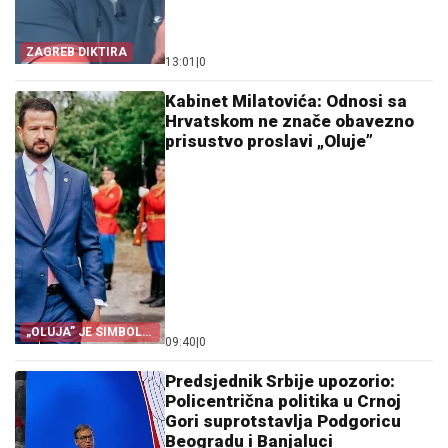
ZAGREB DIKTIRA
13:01
|
0
Kabinet Milatovića: Odnosi sa
Hrvatskom ne znače obavezno
prisustvo proslavi „Oluje”
„OLUJA” JE SIMBOL
09:40
|
0
PROGONA
Predsjednik Srbije upozorio:
Policentrična politika u Crnoj
Gori suprotstavlja Podgoricu
Beogradu i Banjaluci