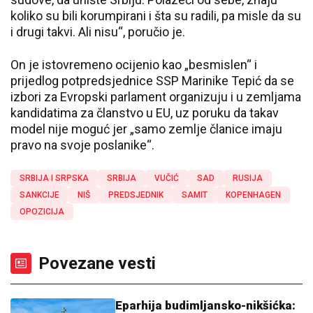
koliko su bili korumpirani i šta su radili, pa misle da su
i drugi takvi. Ali nisu“, poručio je.
On je istovremeno ocijenio kao „besmislen“ i
prijedlog potpredsjednice SSP Marinike Tepić da se
izbori za Evropski parlament organizuju i u zemljama
kandidatima za članstvo u EU, uz poruku da takav
model nije moguć jer „samo zemlje članice imaju
pravo na svoje poslanike“.
SRBIJA I SRPSKA
SRBIJA
VUČIĆ
SAD
RUSIJA
SANKCIJE
NIŠ
PREDSJEDNIK
SAMIT
KOPENHAGEN
OPOZICIJA
Povezane vesti
Eparhija budimljansko-nikšićka: