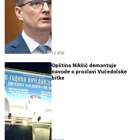
12:47
|
0
Opština Nikšić demantuje
navode o proslavi Vučedolske
bitke