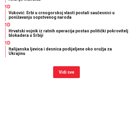
1D
Vuković: Srbi u crnogorskoj vlasti postali saučesnici u
ponižavanju sopstvenog naroda
1D
Hrvatski vojnik iz ratnih operacija postao politički pokrovitelj
blokadera u Srbiji
1D
Italijanska ljevica i desnica podijeljene oko oružja za
Ukrajinu
Vidi sve