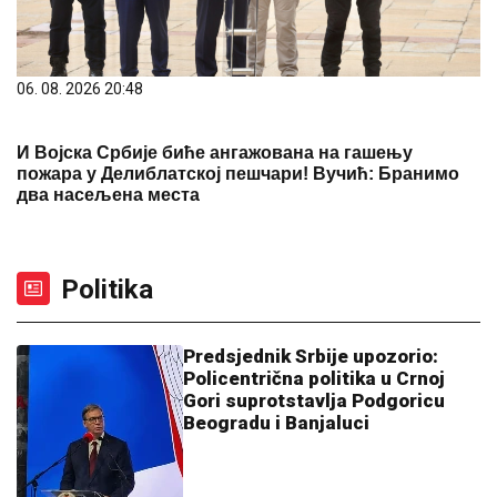
06. 08. 2026 20:48
И Војска Србије биће ангажована на гашењу
пожара у Делиблатској пешчари! Вучић: Бранимо
два насељена места
Politika
Predsjednik Srbije upozorio:
Policentrična politika u Crnoj
Gori suprotstavlja Podgoricu
Beogradu i Banjaluci