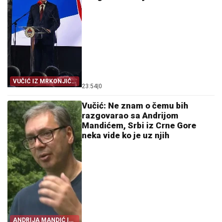
VUČIĆ IZ MRKONJIĆ
23:54
|
0
GRADA
Vučić: Ne znam o čemu bih
razgovarao sa Andrijom
Mandićem, Srbi iz Crne Gore
neka vide ko je uz njih
ANDRIJA MANDIĆ I