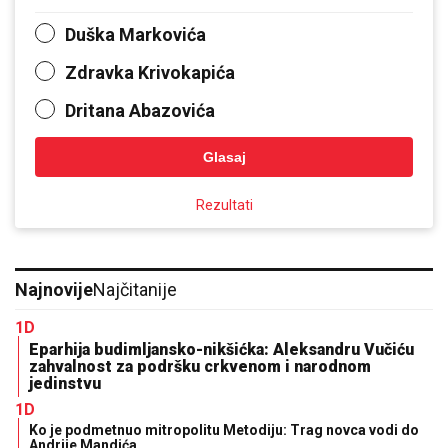
Duška Markovića
Zdravka Krivokapića
Dritana Abazovića
Glasaj
Rezultati
Najnovije
Najčitanije
1D
Eparhija budimljansko-nikšićka: Aleksandru Vučiću
zahvalnost za podršku crkvenom i narodnom
jedinstvu
1D
Ko je podmetnuo mitropolitu Metodiju: Trag novca vodi do
Andrije Mandića