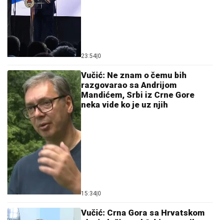
23:54
|
0
Vučić: Ne znam o čemu bih
razgovarao sa Andrijom
Mandićem, Srbi iz Crne Gore
neka vide ko je uz njih
15:34
|
0
Vučić: Crna Gora sa Hrvatskom