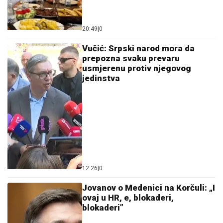
20:49
|
0
Vučić: Srpski narod mora da
prepozna svaku prevaru
usmjerenu protiv njegovog
jedinstva
12:26
|
0
Jovanov o Medenici na Korčuli: „I
ovaj u HR, e, blokaderi,
blokaderi”