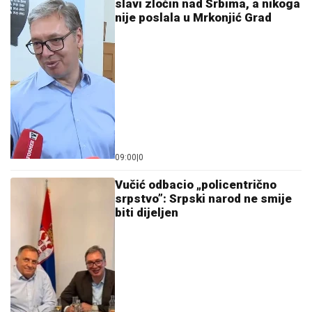
slavi zločin nad Srbima, a nikoga
nije poslala u Mrkonjić Grad
09:00
|
0
Vučić odbacio „policentrično
srpstvo”: Srpski narod ne smije
biti dijeljen