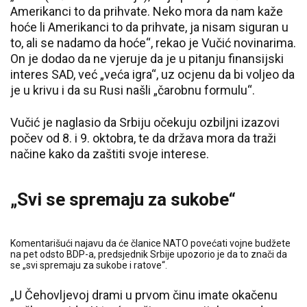
Amerikanci to da prihvate. Neko mora da nam kaže
hoće li Amerikanci to da prihvate, ja nisam siguran u
to, ali se nadamo da hoće“, rekao je Vučić novinarima.
On je dodao da ne vjeruje da je u pitanju finansijski
interes SAD, već „veća igra“, uz ocjenu da bi voljeo da
je u krivu i da su Rusi našli „čarobnu formulu“.
Vučić je naglasio da Srbiju očekuju ozbiljni izazovi
počev od 8. i 9. oktobra, te da država mora da traži
načine kako da zaštiti svoje interese.
„Svi se spremaju za sukobe“
Komentarišući najavu da će članice NATO povećati vojne budžete
na pet odsto BDP-a, predsjednik Srbije upozorio je da to znači da
se „svi spremaju za sukobe i ratove“.
„U Čehovljevoj drami u prvom činu imate okačenu