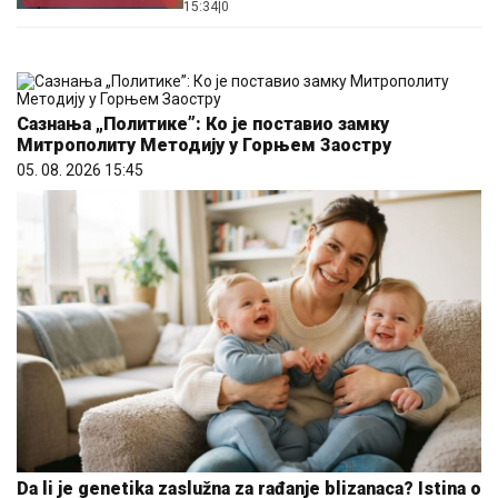
15:34
|
0
VLAST U PODGORICI
Сазнања „Политике”: Ко је поставио замку
Митрополиту Методију у Горњем Заостру
05. 08. 2026 15:45
Da li je genetika zaslužna za rađanje blizanaca? Istina o