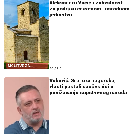
Aleksandru Vučiću zahvalnost
za podršku crkvenom i narodnom
jedinstvu
MOLITVE ZA
20:58
|
0
ZDRAVLJE I USPJEH
Vuković: Srbi u crnogorskoj
vlasti postali saučesnici u
ponižavanju sopstvenog naroda