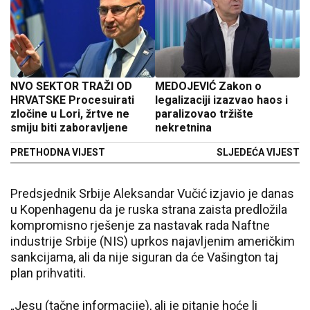
NVO SEKTOR TRAŽI OD
MEDOJEVIĆ Zakon o
HRVATSKE Procesuirati
legalizaciji izazvao haos i
zločine u Lori, žrtve ne
paralizovao tržište
smiju biti zaboravljene
nekretnina
PRETHODNA VIJEST
SLJEDEĆA VIJEST
Predsjednik Srbije Aleksandar Vučić izjavio je danas
u Kopenhagenu da je ruska strana zaista predložila
kompromisno rješenje za nastavak rada Naftne
industrije Srbije (NIS) uprkos najavljenim američkim
sankcijama, ali da nije siguran da će Vašington taj
plan prihvatiti.
„Jesu (tačne informacije), ali je pitanje hoće li