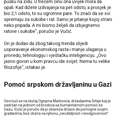
pušku na zidu. U trećem činu ona uvijek mora da
opali. Kad dižete izdvajanja na pet odsto, a prosjek je
bio 2,1 odsto, to su ogromne pare. To znači da se svi
spremaju za sukobe i rat. Samo je pitanje kojoj strani
neko pripada. A mi bismo željeli da izbjegnemo
ratove i sukobe“, poručio je Vučić.
On je dodao da zbog takvog trenda slijedi
usporavanje ekonomskog rasta i manje ulaganja u
privredu, tehnologiju i vještačku inteligenciju. „Ovo
jasno govori u kom pravcu ide svijet. Nema tu velike
filozofije“, istakao je.
Pomoć srpskom državljaninu u Gazi
Osvrćući se na slučaj Ognjena Markovića, državljanina Srbije koji je
zadržan na jednom od brodova sa humanitarnom pomoći za
Gazu, Vučić je poručio da je obaveza države da pomogne svojim
građanima, bez obzira na njihovu „neozbiljnost i neodgovornost“.