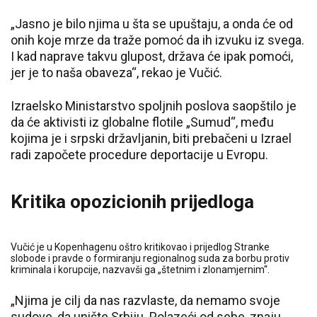
„Jasno je bilo njima u šta se upuštaju, a onda će od
onih koje mrze da traže pomoć da ih izvuku iz svega.
I kad naprave takvu glupost, država će ipak pomoći,
jer je to naša obaveza“, rekao je Vučić.
Izraelsko Ministarstvo spoljnih poslova saopštilo je
da će aktivisti iz globalne flotile „Sumud“, među
kojima je i srpski državljanin, biti prebačeni u Izrael
radi započete procedure deportacije u Evropu.
Kritika opozicionih prijedloga
Vučić je u Kopenhagenu oštro kritikovao i prijedlog Stranke
slobode i pravde o formiranju regionalnog suda za borbu protiv
kriminala i korupcije, nazvavši ga „štetnim i zlonamjernim“.
„Njima je cilj da nas razvlaste, da nemamo svoje
sudove, da unište Srbiju. Polazeći od sebe, znaju