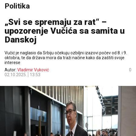
Politika
„Svi se spremaju za rat“ –
upozorenje Vučića sa samita u
Danskoj
Vučić je naglasio da Srbiju očekuju ozbiljni izazovi počev od 8. i 9.
oktobra, te da država mora da traži načine kako da zaštiti svoje
interese
Autor:
Vladimir Vuković
0
02.10.2025.
13:53