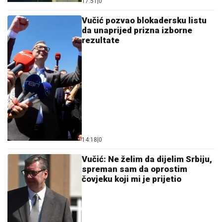
17:51
|
0
Vučić pozvao blokadersku listu
da unaprijed prizna izborne
rezultate
14:18
|
0
Vučić: Ne želim da dijelim Srbiju,
spreman sam da oprostim
čovjeku koji mi je prijetio