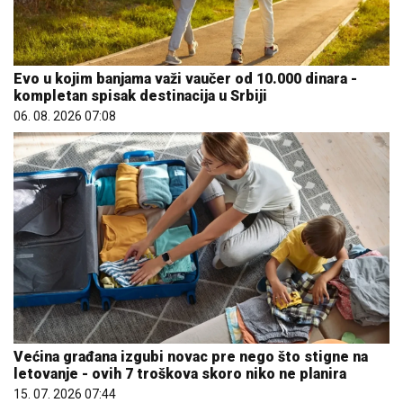
Evo u kojim banjama važi vaučer od 10.000 dinara -
kompletan spisak destinacija u Srbiji
06. 08. 2026 07:08
Većina građana izgubi novac pre nego što stigne na
letovanje - ovih 7 troškova skoro niko ne planira
15. 07. 2026 07:44