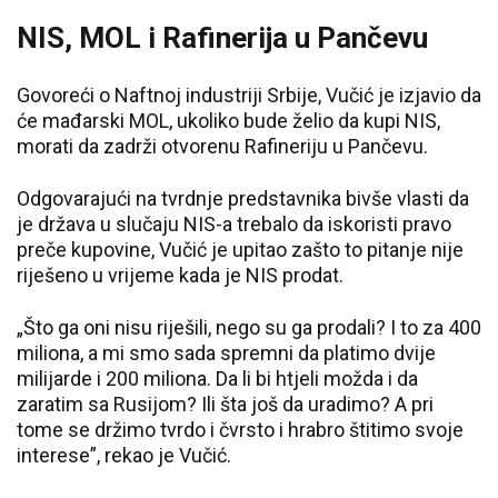
NIS, MOL i Rafinerija u Pančevu
Govoreći o Naftnoj industriji Srbije, Vučić je izjavio da
će mađarski MOL, ukoliko bude želio da kupi NIS,
morati da zadrži otvorenu Rafineriju u Pančevu.
Odgovarajući na tvrdnje predstavnika bivše vlasti da
je država u slučaju NIS-a trebalo da iskoristi pravo
preče kupovine, Vučić je upitao zašto to pitanje nije
riješeno u vrijeme kada je NIS prodat.
„Što ga oni nisu riješili, nego su ga prodali? I to za 400
miliona, a mi smo sada spremni da platimo dvije
milijarde i 200 miliona. Da li bi htjeli možda i da
zaratim sa Rusijom? Ili šta još da uradimo? A pri
tome se držimo tvrdo i čvrsto i hrabro štitimo svoje
interese”, rekao je Vučić.