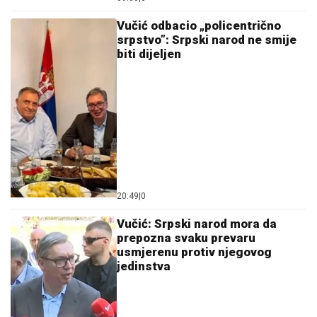
Vučić odbacio „policentrično
srpstvo”: Srpski narod ne smije
biti dijeljen
20:49
|
0
Vučić: Srpski narod mora da
prepozna svaku prevaru
usmjerenu protiv njegovog
jedinstva