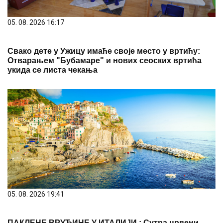
05. 08. 2026 16:17
Свако дете у Ужицу имаће своје место у вртићу:
Отварањем "Бубамаре" и нових сеоских вртића
укида се листа чекања
05. 08. 2026 19:41
ПАКЛЕНЕ ВРУЋИНЕ У ИТАЛИЈИ : Сутра црвени