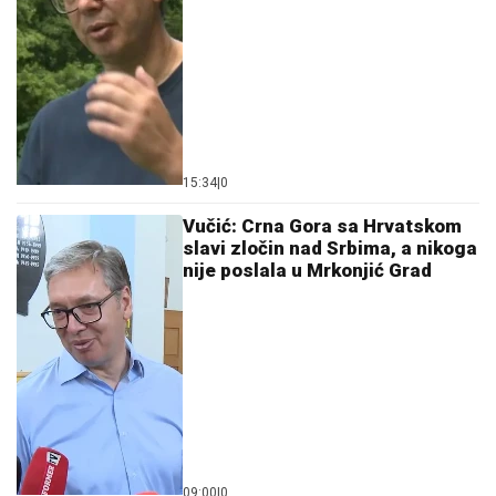
15:34
|
0
Vučić: Crna Gora sa Hrvatskom
slavi zločin nad Srbima, a nikoga
nije poslala u Mrkonjić Grad
09:00
|
0