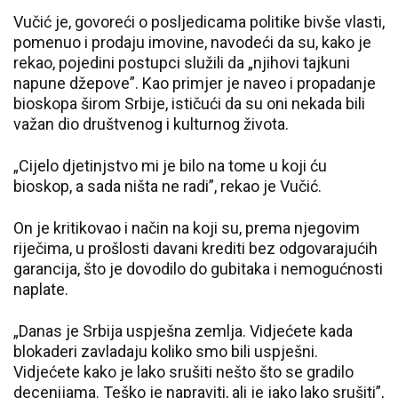
Vučić je, govoreći o posljedicama politike bivše vlasti,
pomenuo i prodaju imovine, navodeći da su, kako je
rekao, pojedini postupci služili da „njihovi tajkuni
napune džepove”. Kao primjer je naveo i propadanje
bioskopa širom Srbije, ističući da su oni nekada bili
važan dio društvenog i kulturnog života.
„Cijelo djetinjstvo mi je bilo na tome u koji ću
bioskop, a sada ništa ne radi”, rekao je Vučić.
On je kritikovao i način na koji su, prema njegovim
riječima, u prošlosti davani krediti bez odgovarajućih
garancija, što je dovodilo do gubitaka i nemogućnosti
naplate.
„Danas je Srbija uspješna zemlja. Vidjećete kada
blokaderi zavladaju koliko smo bili uspješni.
Vidjećete kako je lako srušiti nešto što se gradilo
decenijama. Teško je napraviti, ali je jako lako srušiti”,