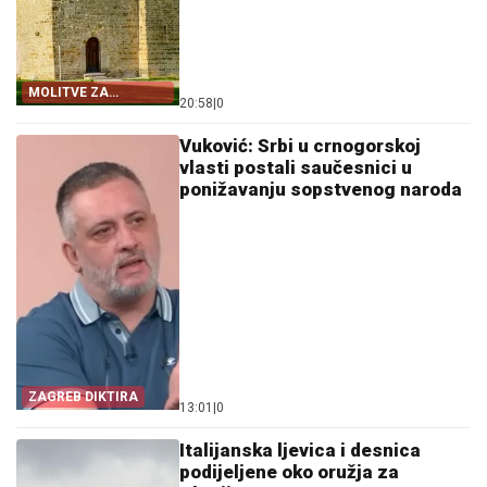
MOLITVE ZA
20:58
|
0
ZDRAVLJE I USPJEH
Vuković: Srbi u crnogorskoj
vlasti postali saučesnici u
ponižavanju sopstvenog naroda
ZAGREB DIKTIRA
13:01
|
0
Italijanska ljevica i desnica
podijeljene oko oružja za