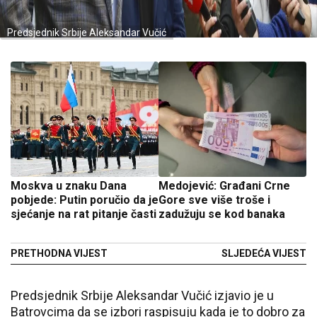
Predsjednik Srbije Aleksandar Vučić
Moskva u znaku Dana
Medojević: Građani Crne
pobjede: Putin poručio da je
Gore sve više troše i
sjećanje na rat pitanje časti
zadužuju se kod banaka
PRETHODNA VIJEST
SLJEDEĆA VIJEST
Predsjednik Srbije Aleksandar Vučić izjavio je u
Batrovcima da se izbori raspisuju kada je to dobro za