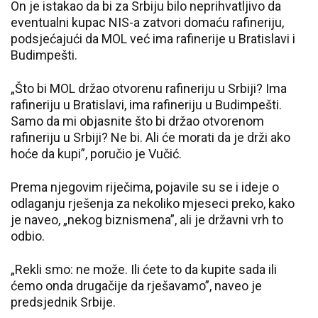
On je istakao da bi za Srbiju bilo neprihvatljivo da
eventualni kupac NIS-a zatvori domaću rafineriju,
podsjećajući da MOL već ima rafinerije u Bratislavi i
Budimpešti.
„Što bi MOL držao otvorenu rafineriju u Srbiji? Ima
rafineriju u Bratislavi, ima rafineriju u Budimpešti.
Samo da mi objasnite što bi držao otvorenom
rafineriju u Srbiji? Ne bi. Ali će morati da je drži ako
hoće da kupi”, poručio je Vučić.
Prema njegovim riječima, pojavile su se i ideje o
odlaganju rješenja za nekoliko mjeseci preko, kako
je naveo, „nekog biznismena”, ali je državni vrh to
odbio.
„Rekli smo: ne može. Ili ćete to da kupite sada ili
ćemo onda drugačije da rješavamo”, naveo je
predsjednik Srbije.