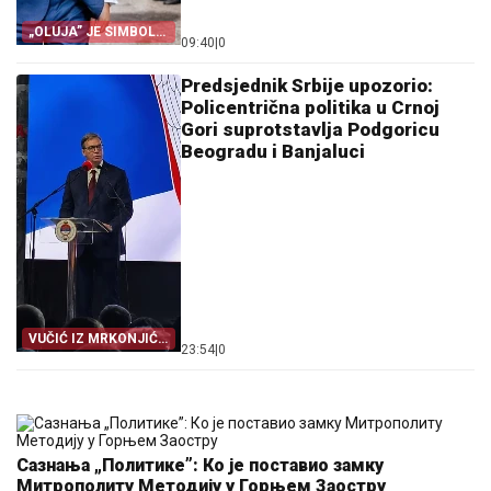
„OLUJA” JE SIMBOL
09:40
|
0
PROGONA
Predsjednik Srbije upozorio:
Policentrična politika u Crnoj
Gori suprotstavlja Podgoricu
Beogradu i Banjaluci
VUČIĆ IZ MRKONJIĆ
23:54
|
0
GRADA
Сазнања „Политике”: Ко је поставио замку
Митрополиту Методију у Горњем Заостру