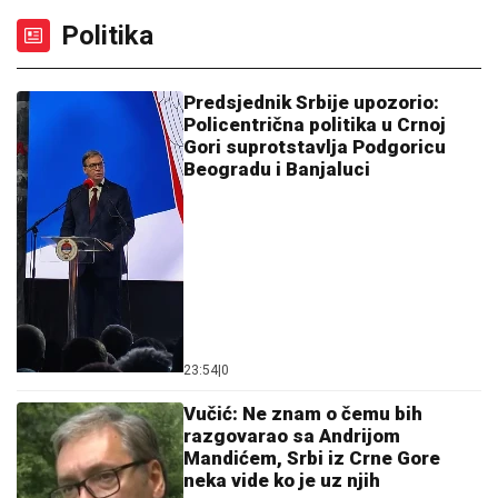
Politika
Predsjednik Srbije upozorio:
Policentrična politika u Crnoj
Gori suprotstavlja Podgoricu
Beogradu i Banjaluci
23:54
|
0
Vučić: Ne znam o čemu bih
razgovarao sa Andrijom
Mandićem, Srbi iz Crne Gore
neka vide ko je uz njih