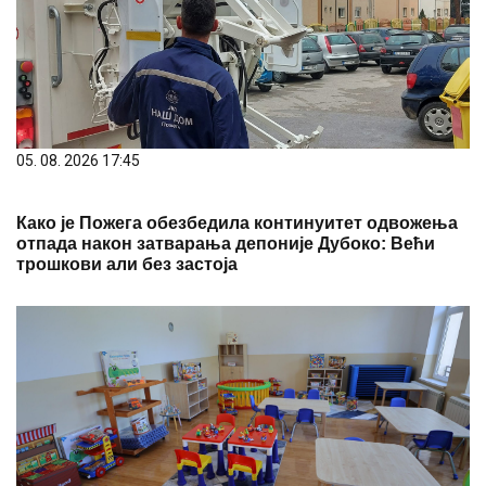
05. 08. 2026 17:45
Како је Пожега обезбедила континуитет одвожења
отпада након затварања депоније Дубоко: Већи
трошкови али без застоја