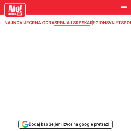
aloonline.
me
NAJNOVIJE
CRNA GORA
SRBIJA I SRPSKA
REGION
SVIJET
SPO
Dodaj kao željeni izvor na google pretrazi