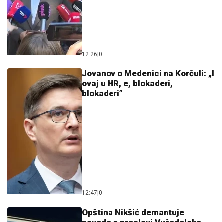
12:26
|
0
Jovanov o Medenici na Korčuli: „I
ovaj u HR, e, blokaderi,
blokaderi”
12:47
|
0
Opština Nikšić demantuje