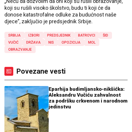
„Neću da dozvolim da oni koji su rušili obrazovanje,
koji su rušili visoko školstvo, budu ti koji će da
donose katastrofalne odluke za budućnost naše
djece”, zaključio je predsjednik Srbije.
SRBIJA
IZBORI
PREDSJEDNIK
BATROVCI
ŠID
VUČIĆ
DRŽAVA
NIS
OPOZICIJA
MOL
OBRAZVANJE
Povezane vesti
Eparhija budimljansko-nikšićka:
Aleksandru Vučiću zahvalnost
za podršku crkvenom i narodnom
jedinstvu