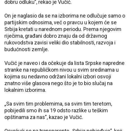
dobru odluku”, rekao je Vučić.
On je naglasio da se na izborima ne odlučuje samo o
partijskim odnosima, već o pravcu u kojem će se
Srbija kretati u narednom periodu. Prema njegovim
riječima, građani dobro znaju da od državnog
rukovodstva zavisi veliki dio stabilnosti, razvoja i
budućnosti zemlje.
Vučić je naveo i da očekuje da lista Srpske napredne
stranke na republičkom nivou u svim sredinama u
kojima su nedavno održani lokalni izbori osvoji
znatno više glasova nego što je to bio slučaj na
lokalnim izborima.
„Sa svim tim problemima, sa svim tim teretom,
pobijedili smo ih sa 19 odsto razlike u teškim
opštinama za nas”, kazao je Vučić.
Osvrćući se na transparente „Srbija pobjeđuje”, koji