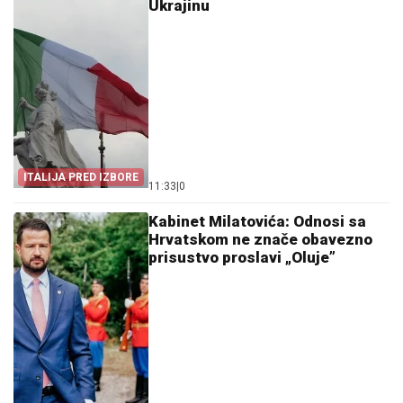
Ukrajinu
ITALIJA PRED IZBORE
11:33
|
0
Kabinet Milatovića: Odnosi sa
Hrvatskom ne znače obavezno
prisustvo proslavi „Oluje”