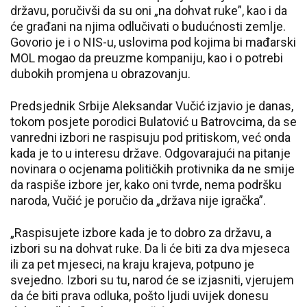
državu, poručivši da su oni „na dohvat ruke”, kao i da
će građani na njima odlučivati o budućnosti zemlje.
Govorio je i o NIS-u, uslovima pod kojima bi mađarski
MOL mogao da preuzme kompaniju, kao i o potrebi
dubokih promjena u obrazovanju.
Predsjednik Srbije Aleksandar Vučić izjavio je danas,
tokom posjete porodici Bulatović u Batrovcima, da se
vanredni izbori ne raspisuju pod pritiskom, već onda
kada je to u interesu države. Odgovarajući na pitanje
novinara o ocjenama političkih protivnika da ne smije
da raspiše izbore jer, kako oni tvrde, nema podršku
naroda, Vučić je poručio da „država nije igračka”.
„Raspisujete izbore kada je to dobro za državu, a
izbori su na dohvat ruke. Da li će biti za dva mjeseca
ili za pet mjeseci, na kraju krajeva, potpuno je
svejedno. Izbori su tu, narod će se izjasniti, vjerujem
da će biti prava odluka, pošto ljudi uvijek donesu