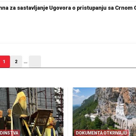
mna za sastavljanje Ugovora o pristupanju sa Crnom
1
2
...
EDINSTVA
DOKUMENTA OTKRIVAJU