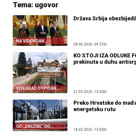
Tema: ugovor
Država Srbija obezbijed
NA VIDOVDAN
28.06.2026. 09:27
|
0
POTPISAN UGOVOR
KO STOJI IZA ODLUKE FO
prekinuta u duhu antisrp
VIŠEGRAD OTPISAN,
21.03.2026. 13:30
|
0
PENZIONERI
ISPAŠTAJU
Preko Hrvatske do mađar
energetsku rutu
OD „DRUŽBE“ DO
18.02.2026. 13:05
|
0
JADRANA