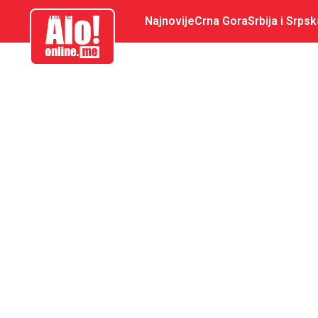
aloonline.me
Najnovije
Crna Gora
Srbija i Srpsk