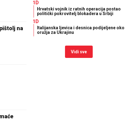
1D
Hrvatski vojnik iz ratnih operacija postao
politički pokrovitelj blokadera u Srbiji
1D
štolj na
Italijanska ljevica i desnica podijeljene oko
oružja za Ukrajinu
Vidi sve
imaće