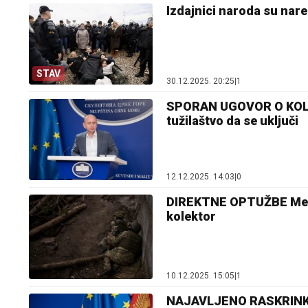
Izdajnici naroda su nare
STAV
30.12.2025. 20:25
|
1
SPORAN UGOVOR O KOLEKT
tužilaštvo da se uključi
12.12.2025. 14:03
|
0
DIREKTNE OPTUŽBE Medoje
kolektor
10.12.2025. 15:05
|
1
NAJAVLJENO RASKRINKAV