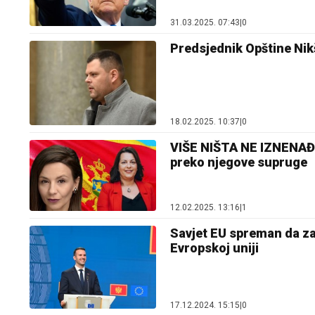
31.03.2025. 07:43
|
0
Predsjednik Opštine Nik
18.02.2025. 10:37
|
0
VIŠE NIŠTA NE IZNENAĐU
preko njegove supruge
12.02.2025. 13:16
|
1
Savjet EU spreman da z
Evropskoj uniji
17.12.2024. 15:15
|
0