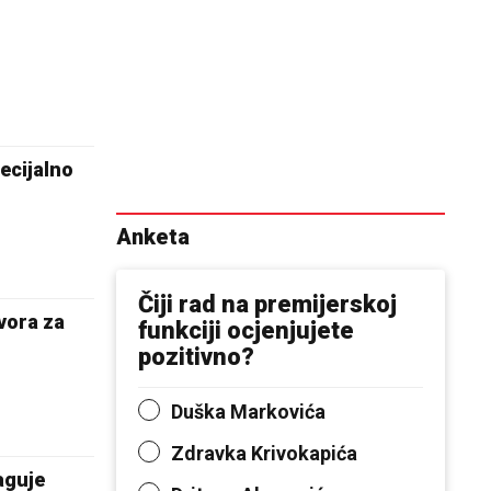
ecijalno
Anketa
Čiji rad na premijerskoj
vora za
funkciji ocjenjujete
pozitivno?
Duška Markovića
Zdravka Krivokapića
aguje