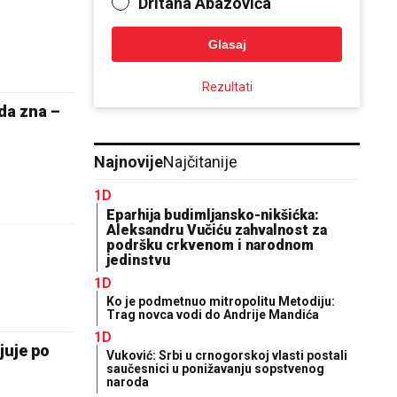
Dritana Abazovića
Glasaj
Rezultati
a zna –
Najnovije
Najčitanije
1D
Eparhija budimljansko-nikšićka:
Aleksandru Vučiću zahvalnost za
podršku crkvenom i narodnom
jedinstvu
1D
Ko je podmetnuo mitropolitu Metodiju:
Trag novca vodi do Andrije Mandića
1D
juje po
Vuković: Srbi u crnogorskoj vlasti postali
saučesnici u ponižavanju sopstvenog
naroda