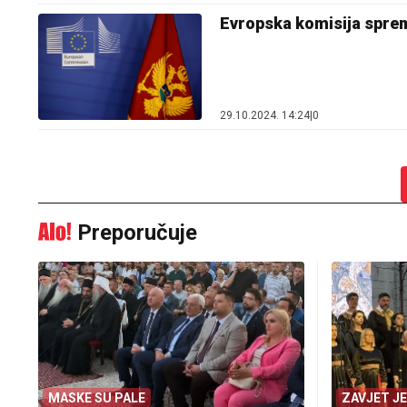
Evropska komisija spre
29.10.2024. 14:24
|
0
Preporučuje
MASKE SU PALE
ZAVJET J