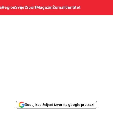
a
Region
Svijet
Sport
Magazin
Žurnal
Identitet
Dodaj kao željeni izvor na google pretrazi