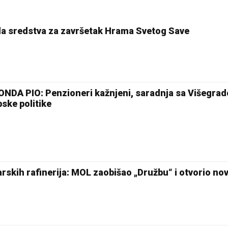
ila sredstva za završetak Hrama Svetog Save
NDA PIO: Penzioneri kažnjeni, saradnja sa Višegra
ske politike
skih rafinerija: MOL zaobišao „Družbu“ i otvorio no