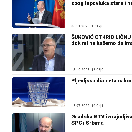
zbog lopovluka stare i n
06.11.2025. 15:17
|
0
ŠUKOVIĆ OTKRIO LIČNU 
dok mi ne kažemo da im
15.10.2025. 16:06
|
0
Pljevljska diatreta nako
18.07.2025. 16:04
|
1
Gradska RTV iznajmljiva
SPC i Srbima