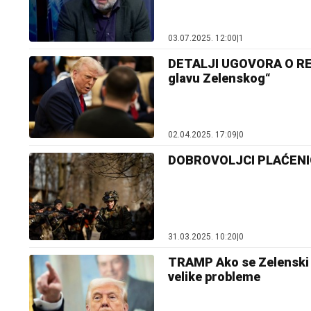
03.07.2025. 12:00
|
1
DETALJI UGOVORA O RES
glavu Zelenskog“
02.04.2025. 17:09
|
0
DOBROVOLJCI PLAĆENICI 
31.03.2025. 10:20
|
0
TRAMP Ako se Zelenski 
velike probleme