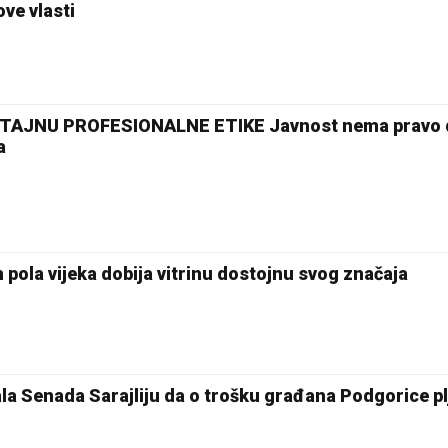
ove vlasti
TAJNU PROFESIONALNE ETIKE Javnost nema pravo d
a
n pola vijeka dobija vitrinu dostojnu svog značaja
la Senada Sarajliju da o trošku građana Podgorice pl