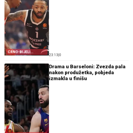
CRNO-BIJELI
23:13
|
0
DIKTIRALI RITAM
Drama u Barseloni: Zvezda pala
nakon produžetka, pobjeda
izmakla u finišu