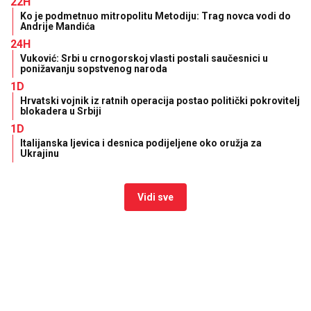
22H
Ko je podmetnuo mitropolitu Metodiju: Trag novca vodi do
Andrije Mandića
24H
Vuković: Srbi u crnogorskoj vlasti postali saučesnici u
ponižavanju sopstvenog naroda
1D
Hrvatski vojnik iz ratnih operacija postao politički pokrovitelj
blokadera u Srbiji
1D
Italijanska ljevica i desnica podijeljene oko oružja za
Ukrajinu
Vidi sve