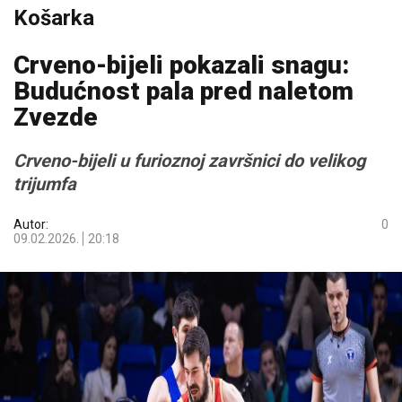
Košarka
Crveno-bijeli pokazali snagu:
Budućnost pala pred naletom
Zvezde
Crveno-bijeli u furioznoj završnici do velikog
trijumfa
Autor:
0
09.02.2026.
20:18