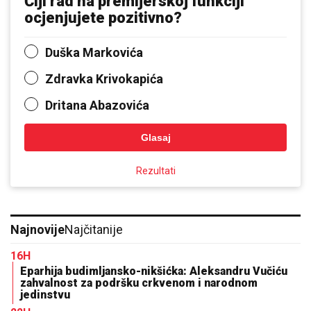
Čiji rad na premijerskoj funkciji
ocjenjujete pozitivno?
Duška Markovića
Zdravka Krivokapića
Dritana Abazovića
Glasaj
Rezultati
Najnovije
Najčitanije
16H
Eparhija budimljansko-nikšićka: Aleksandru Vučiću
zahvalnost za podršku crkvenom i narodnom
jedinstvu