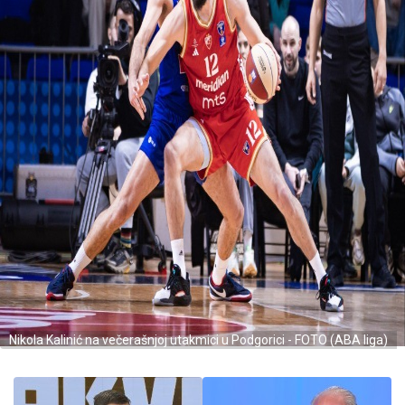
Nikola Kalinić na večerašnjoj utakmici u Podgorici - FOTO (ABA liga)