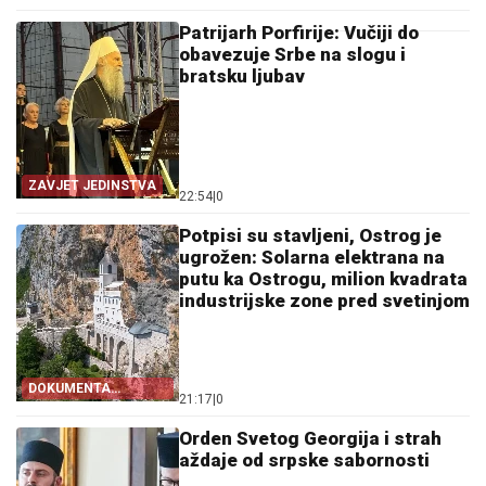
Patrijarh Porfirije: Vučiji do
obavezuje Srbe na slogu i
bratsku ljubav
ZAVJET JEDINSTVA
22:54
|
0
Potpisi su stavljeni, Ostrog je
ugrožen: Solarna elektrana na
putu ka Ostrogu, milion kvadrata
industrijske zone pred svetinjom
DOKUMENTA
21:17
|
0
OTKRIVAJU
Orden Svetog Georgija i strah
aždaje od srpske sabornosti