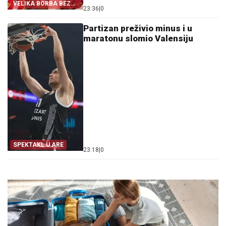
VELIKA BORBA BEZ
23:36
|
0
NAGRADE
Partizan preživio minus i u
maratonu slomio Valensiju
SPEKTAKL U ARE
23:18
|
0