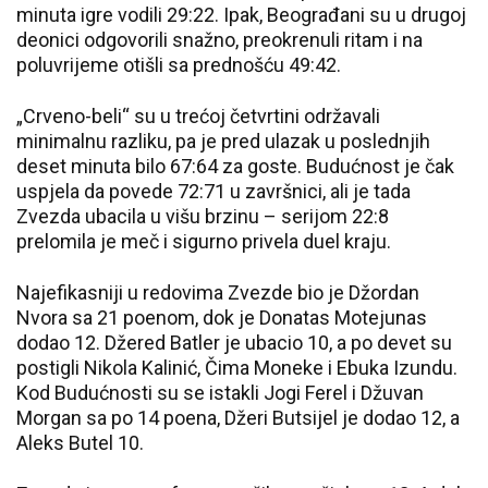
minuta igre vodili 29:22. Ipak, Beograđani su u drugoj
deonici odgovorili snažno, preokrenuli ritam i na
poluvrijeme otišli sa prednošću 49:42.
„Crveno-beli“ su u trećoj četvrtini održavali
minimalnu razliku, pa je pred ulazak u poslednjih
deset minuta bilo 67:64 za goste. Budućnost je čak
uspjela da povede 72:71 u završnici, ali je tada
Zvezda ubacila u višu brzinu – serijom 22:8
prelomila je meč i sigurno privela duel kraju.
Najefikasniji u redovima Zvezde bio je Džordan
Nvora sa 21 poenom, dok je Donatas Motejunas
dodao 12. Džered Batler je ubacio 10, a po devet su
postigli Nikola Kalinić, Čima Moneke i Ebuka Izundu.
Kod Budućnosti su se istakli Jogi Ferel i Džuvan
Morgan sa po 14 poena, Džeri Butsijel je dodao 12, a
Aleks Butel 10.