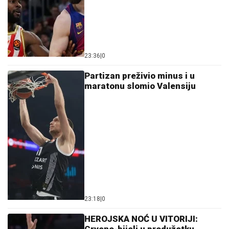
23:36
|
0
Partizan preživio minus i u
maratonu slomio Valensiju
23:18
|
0
HEROJSKA NOĆ U VITORIJI:
Crveno-bijeli u produžetku