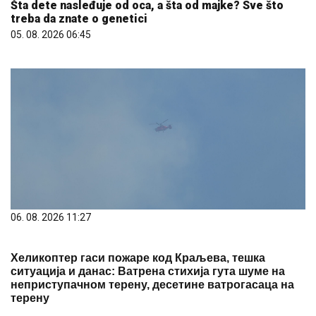
Šta dete nasleđuje od oca, a šta od majke? Sve što
treba da znate o genetici
05. 08. 2026 06:45
06. 08. 2026 11:27
Хеликоптер гаси пожаре код Краљева, тешка
ситуација и данас: Ватрена стихија гута шуме на
неприступачном терену, десетине ватрогасаца на
терену