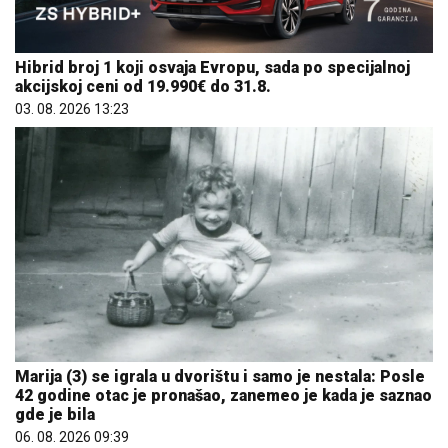
Hibrid broj 1 koji osvaja Evropu, sada po specijalnoj
akcijskoj ceni od 19.990€ do 31.8.
03. 08. 2026 13:23
Marija (3) se igrala u dvorištu i samo je nestala: Posle
42 godine otac je pronašao, zanemeo je kada je saznao
gde je bila
06. 08. 2026 09:39