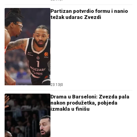
Partizan potvrdio formu i nanio
težak udarac Zvezdi
23:13
|
0
Drama u Barseloni: Zvezda pala
nakon produžetka, pobjeda
izmakla u finišu