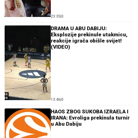
23:35
|
0
DRAMA U ABU DABIJU:
Eksplozije prekinule utakmicu,
reakcije igrača obišle svijet!
(VIDEO)
13:46
|
0
HAOS ZBOG SUKOBA IZRAELA I
IRANA: Evroliga prekinula turnir
u Abu Dabiju