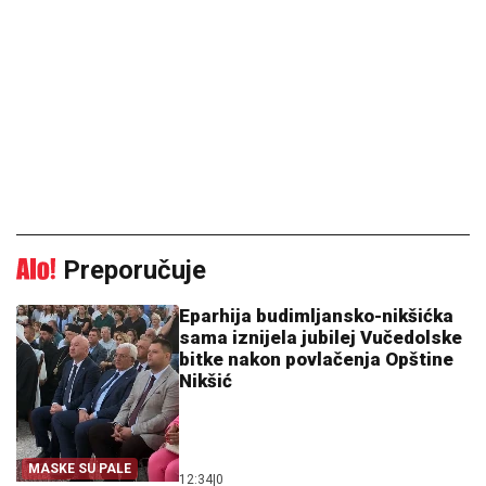
Preporučuje
Eparhija budimljansko-nikšićka
sama iznijela jubilej Vučedolske
bitke nakon povlačenja Opštine
Nikšić
MASKE SU PALE
12:34
|
0