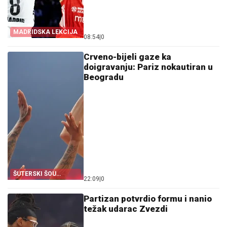
MADRIDSKA LEKCIJA
08:54
|
0
Crveno-bijeli gaze ka
doigravanju: Pariz nokautiran u
Beogradu
ŠUTERSKI ŠOU
22:09
|
0
DOBRIĆA
Partizan potvrdio formu i nanio
težak udarac Zvezdi