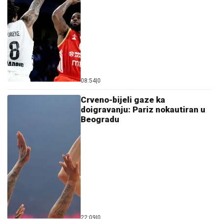
08:54
|
0
Crveno-bijeli gaze ka
doigravanju: Pariz nokautiran u
Beogradu
22:09
|
0