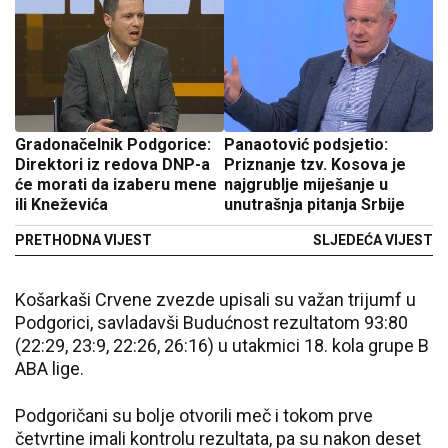
Gradonačelnik Podgorice:
Panaotović podsjetio:
Direktori iz redova DNP-a
Priznanje tzv. Kosova je
će morati da izaberu mene
najgrublje miješanje u
ili Kneževića
unutrašnja pitanja Srbije
PRETHODNA VIJEST
SLJEDEĆA VIJEST
Košarkaši Crvene zvezde upisali su važan trijumf u
Podgorici, savladavši Budućnost rezultatom 93:80
(22:29, 23:9, 22:26, 26:16) u utakmici 18. kola grupe B
ABA lige.
Podgoričani su bolje otvorili meč i tokom prve
četvrtine imali kontrolu rezultata, pa su nakon deset