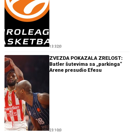
13:32
|
0
ZVEZDA POKAZALA ZRELOST:
Batler šutevima sa „parkinga“
Arene presudio Efesu
23:10
|
0