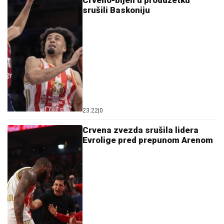
srušili Baskoniju
23:22
|
0
Crvena zvezda srušila lidera
Evrolige pred prepunom Arenom