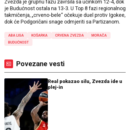
Zvezda je grupnu fazu završila sa učinkom 12-4, dok
je Budućnost ostala na 13-3. U Top 8 fazi regionalnog
takmičenja, „crveno-bele“ očekuje duel protiv Igokee,
dok će Podgoričani snage odmjeriti sa Partizanom.
ABA LIGA
KOŠARKA
CRVENA ZVEZDA
MORAČA
BUDUĆNOST
Povezane vesti
Real pokazao silu, Zvezda ide u
plej-in