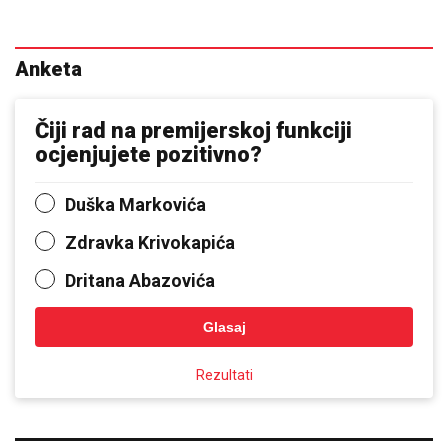
Anketa
Čiji rad na premijerskoj funkciji
ocjenjujete pozitivno?
Duška Markovića
Zdravka Krivokapića
Dritana Abazovića
Glasaj
Rezultati