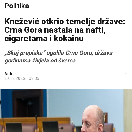
Politika
Knežević otkrio temelje države:
Crna Gora nastala na nafti,
cigaretama i kokainu
„Skaj prepiska“ ogolila Crnu Goru, država
godinama živjela od šverca
Autor:
0
27.12.2025.
08:35