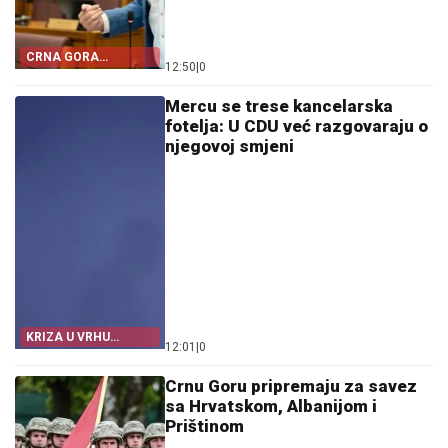
CRNA GORA
12:50
|
0
POSTALA TALAC
HRVATSKE
Mercu se trese kancelarska
fotelja: U CDU već razgovaraju o
njegovoj smjeni
KRIZA U VRHU
12:01
|
0
NJEMAČKE
Crnu Goru pripremaju za savez
sa Hrvatskom, Albanijom i
Prištinom