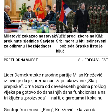
Milatović zakazao nastavak
Vučić pred izbore na KiM:
prekinute sjednice Savjeta
Srbi moraju biti jedinstveni
za odbranu i bezbjednost
– pobjeda Srpske liste je
ključ
PRETHODNA VIJEST
SLJEDEĆA VIJEST
Lider Demokratske narodne partije Milan Knežević
izjavio je da je, prema sadržaju takozvane „Skaj
prepiske“, Crna Gora od devedesetih godina prošlog
vijeka pa gotovo do današnjih dana funkcionisala na
tri ključna „proizvoda“ – nafti, cigaretama i kokainu.
Gostujući u emisiji „Ring“, Knežević je kazao da