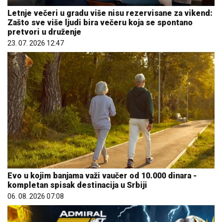
Letnje večeri u gradu više nisu rezervisane za vikend:
Zašto sve više ljudi bira večeru koja se spontano
pretvori u druženje
23. 07. 2026 12:47
Evo u kojim banjama važi vaučer od 10.000 dinara -
kompletan spisak destinacija u Srbiji
06. 08. 2026 07:08