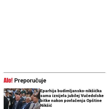
Preporučuje
Eparhija budimljansko-nikšićka
sama iznijela jubilej Vučedolske
bitke nakon povlačenja Opštine
Nikšić