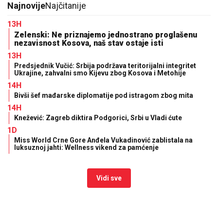
Najnovije
Najčitanije
13H
Zelenski: Ne priznajemo jednostrano proglašenu
nezavisnost Kosova, naš stav ostaje isti
13H
Predsjednik Vučić: Srbija podržava teritorijalni integritet
Ukrajine, zahvalni smo Kijevu zbog Kosova i Metohije
14H
Bivši šef mađarske diplomatije pod istragom zbog mita
14H
Knežević: Zagreb diktira Podgorici, Srbi u Vladi ćute
1D
Miss World Crne Gore Anđela Vukadinović zablistala na
luksuznoj jahti: Wellness vikend za pamćenje
Vidi sve