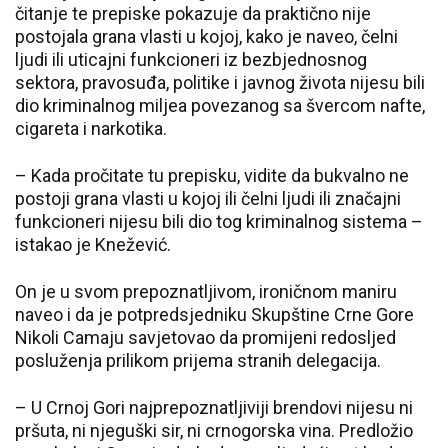
čitanje te prepiske pokazuje da praktično nije
postojala grana vlasti u kojoj, kako je naveo, čelni
ljudi ili uticajni funkcioneri iz bezbjednosnog
sektora, pravosuđa, politike i javnog života nijesu bili
dio kriminalnog miljea povezanog sa švercom nafte,
cigareta i narkotika.
– Kada pročitate tu prepisku, vidite da bukvalno ne
postoji grana vlasti u kojoj ili čelni ljudi ili značajni
funkcioneri nijesu bili dio tog kriminalnog sistema –
istakao je Knežević.
On je u svom prepoznatljivom, ironičnom maniru
naveo i da je potpredsjedniku Skupštine Crne Gore
Nikoli Camaju savjetovao da promijeni redosljed
posluženja prilikom prijema stranih delegacija.
– U Crnoj Gori najprepoznatljiviji brendovi nijesu ni
pršuta, ni njeguški sir, ni crnogorska vina. Predložio