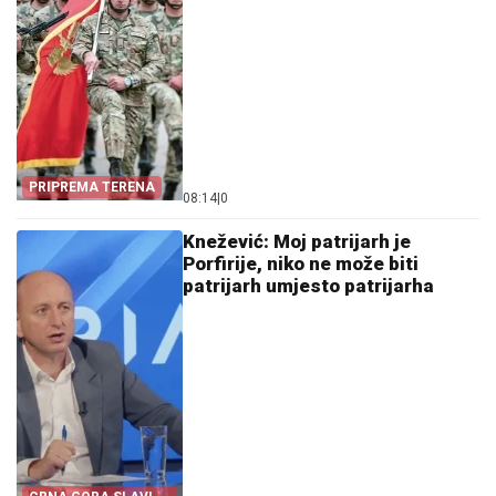
PRIPREMA TERENA
08:14
|
0
Knežević: Moj patrijarh je
Porfirije, niko ne može biti
patrijarh umjesto patrijarha