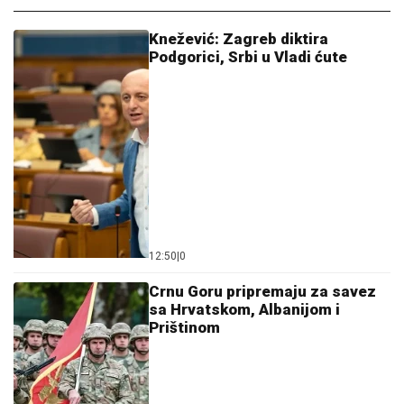
Knežević: Zagreb diktira
Podgorici, Srbi u Vladi ćute
12:50
|
0
Crnu Goru pripremaju za savez
sa Hrvatskom, Albanijom i
Prištinom