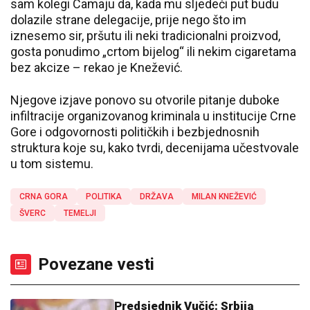
sam kolegi Camaju da, kada mu sljedeći put budu
dolazile strane delegacije, prije nego što im
iznesemo sir, pršutu ili neki tradicionalni proizvod,
gosta ponudimo „crtom bijelog“ ili nekim cigaretama
bez akcize – rekao je Knežević.
Njegove izjave ponovo su otvorile pitanje duboke
infiltracije organizovanog kriminala u institucije Crne
Gore i odgovornosti političkih i bezbjednosnih
struktura koje su, kako tvrdi, decenijama učestvovale
u tom sistemu.
CRNA GORA
POLITIKA
DRŽAVA
MILAN KNEŽEVIĆ
ŠVERC
TEMELJI
Povezane vesti
Predsjednik Vučić: Srbija