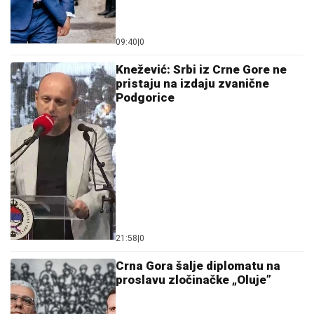
09:40
|
0
Knežević: Srbi iz Crne Gore ne
pristaju na izdaju zvanične
Podgorice
21:58
|
0
Crna Gora šalje diplomatu na
proslavu zločinačke „Oluje”