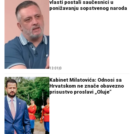
vlasti postali saučesnici u
ponižavanju sopstvenog naroda
13:01
|
0
Kabinet Milatovića: Odnosi sa
Hrvatskom ne znače obavezno
prisustvo proslavi „Oluje”