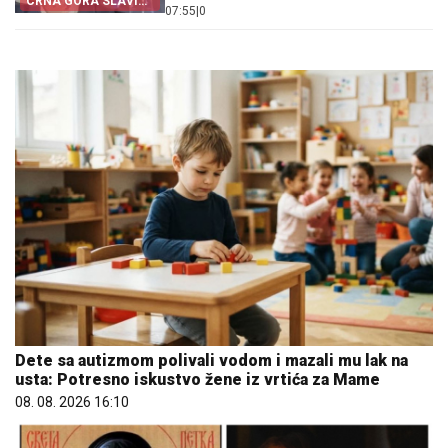
CRNA GORA SLAVI
07:55
|
0
„OLUJU“
Dete sa autizmom polivali vodom i mazali mu lak na
usta: Potresno iskustvo žene iz vrtića za Mame
08. 08. 2026 16:10