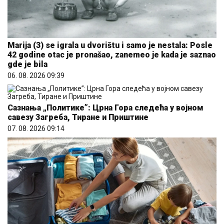
Marija (3) se igrala u dvorištu i samo je nestala: Posle
42 godine otac je pronašao, zanemeo je kada je saznao
gde je bila
06. 08. 2026 09:39
Сазнања „Политике”: Црна Гора следећа у војном
савезу Загреба, Тиране и Приштине
07. 08. 2026 09:14