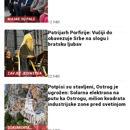
MASKE SU PALE
12:34
|
0
Patrijarh Porfirije: Vučiji do
obavezuje Srbe na slogu i
bratsku ljubav
ZAVJET JEDINSTVA
22:54
|
0
Potpisi su stavljeni, Ostrog je
ugrožen: Solarna elektrana na
putu ka Ostrogu, milion kvadrata
industrijske zone pred svetinjom
DOKUMENTA