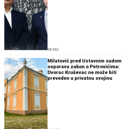
08:56
|
1
Milatović pred Ustavnim sudom
osporava zakon o Petrovićima:
Dvorac Kruševac ne može biti
preveden u privatnu svojinu