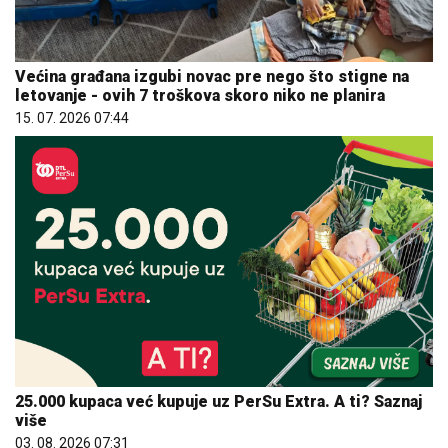
Većina građana izgubi novac pre nego što stigne na
letovanje - ovih 7 troškova skoro niko ne planira
15. 07. 2026 07:44
25.000 kupaca već kupuje uz PerSu Extra. A ti? Saznaj
više
03. 08. 2026 07:31