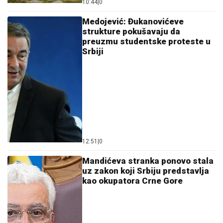
10:44
|
0
Medojević: Đukanovićeve
strukture pokušavaju da
preuzmu studentske proteste u
Srbiji
12:51
|
0
Mandićeva stranka ponovo stala
uz zakon koji Srbiju predstavlja
kao okupatora Crne Gore