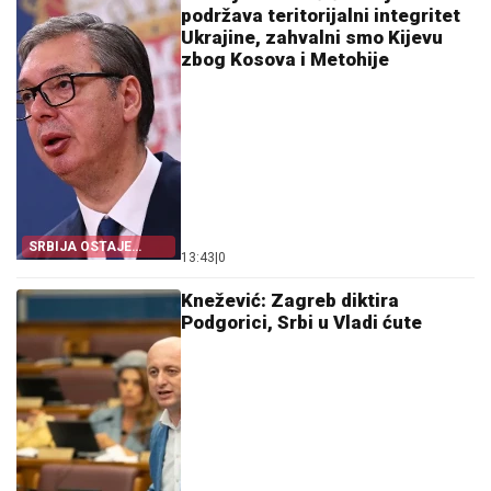
podržava teritorijalni integritet
Ukrajine, zahvalni smo Kijevu
zbog Kosova i Metohije
SRBIJA OSTAJE
13:43
|
0
DOSLJEDNA POVELJI
UN
Knežević: Zagreb diktira
Podgorici, Srbi u Vladi ćute