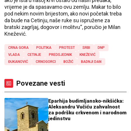
ako je išta u našoj krvi ostalo od naših predaka,
vrijeme je da spasavamo ovu zemlju. Makar to bilo
pod nekim novim brijestom, ako novi početak treba
da bude na Cetinju, naše ruke su ispružene za
bratski zagrljaj, dogovor i molitvu“, poručio je Milan
Knežević.
CRNA GORA
POLITIKA
PROTEST
SRBI
DNP
VLADA
CETINJE
PREDSJEDNIK
KNEŽEVIĆ
ĐUKANOVIĆ
CRNOGORCI
BOŽIĆ
BADNJI DAN
Povezane vesti
Eparhija budimljansko-nikšićka:
Aleksandru Vučiću zahvalnost
za podršku crkvenom i narodnom
jedinstvu