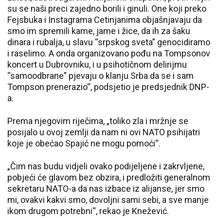
su se naši preci zajedno borili i ginuli. One koji preko
Fejsbuka i Instagrama Cetinjanima objašnjavaju da
smo im spremili kame, jame i žice, da ih za šaku
dinara i rubalja, u slavu “srpskog sveta” genocidiramo
i raselimo. A onda organizovano pođu na Tompsonov
koncert u Dubrovniku, i u psihotičnom delirijmu
“samoodbrane” pjevaju o klanju Srba da se i sam
Tompson prenerazio“, podsjetio je predsjednik DNP-
a.
Prema njegovim riječima, „toliko zla i mržnje se
posijalo u ovoj zemlji da nam ni ovi NATO psihijatri
koje je obećao Spajić ne mogu pomoći“.
„Čim nas budu vidjeli ovako podijeljene i zakrvljene,
pobjeći će glavom bez obzira, i predložiti generalnom
sekretaru NATO-a da nas izbace iz alijanse, jer smo
mi, ovakvi kakvi smo, dovoljni sami sebi, a sve manje
ikom drugom potrebni“, rekao je Knežević.