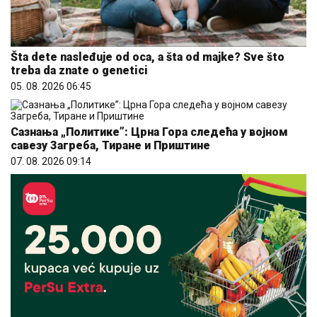
Šta dete nasleđuje od oca, a šta od majke? Sve što
treba da znate o genetici
05. 08. 2026 06:45
Сазнања „Политике”: Црна Гора следећа у војном
савезу Загреба, Тиране и Приштине
07. 08. 2026 09:14