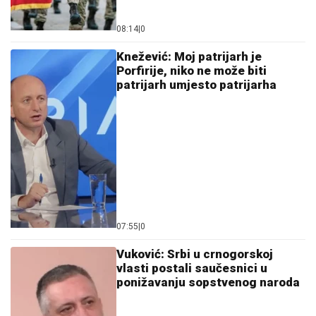
08:14
|
0
Knežević: Moj patrijarh je
Porfirije, niko ne može biti
patrijarh umjesto patrijarha
07:55
|
0
Vuković: Srbi u crnogorskoj
vlasti postali saučesnici u
ponižavanju sopstvenog naroda