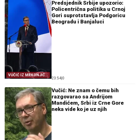
Predsjednik Srbije upozorio:
Policentrična politika u Crnoj
Gori suprotstavlja Podgoricu
Beogradu i Banjaluci
VUČIĆ IZ MRKONJIĆ
23:54
|
0
GRADA
Vučić: Ne znam o čemu bih
razgovarao sa Andrijom
Mandićem, Srbi iz Crne Gore
neka vide ko je uz njih