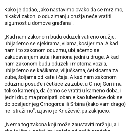
Kako je dodao, „ako nastavimo ovako da se mrzimo,
nikakvi zakoni o oduzimanju oružja neće vratiti
sigurnost u domove građana“.
„Kad nam zakonom budu oduzeli vatreno oružje,
ubijaćemo se sjekirama, vilama, kosijerima. A kad
nam i to zakonom oduzmu, ubijaćemo se
zakucavanjem auta i kamiona jedni u druge. A kad
nam zakonom budu oduzeli i motorna vozila,
ubijaćemo se kašikama, viljuškama, četkicama za
zube, šoljama od kafe i čaja. A kad nam zakonom
oduzmu posuđe i četkice za zube, u Crnoj Gori ima
toliko kamenja, da ćemo se vratiti u kameno doba, i
jedni drugima prosipati lobanje kao lubenice dok se
do posljednjeg Crnogorca ili Srbina (kako vam drago)
ne istražimo“, izjavio je Knežević, pa zaključio:
„Nema tog zakona koji može zaustaviti mržnju, ali