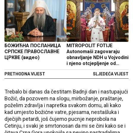
БОЖИЋНА ПОСЛАНИЦА
MITROPOLIT FOTIJE
СРПСКЕ ПРАВОСЛАВНЕ
Autonomaši zagovaraju
ЦРКВЕ (видео)
obnavljanje NDH u Vojvodini
i njeno otcjepljenje od
Srbije
PRETHODNA VIJEST
SLJEDEĆA VIJEST
Trebalo bi danas da čestitam Badnji dan i nastupajući
Božić, da pozovem na slogu, mirbožanje, praštanje,
poželim zdravlja i napretka svakom domu, ali kako
kad umjesto božićne vatre, pjesama, nestašluka i
dječijih petardi, još čujemo pucnje neprobola na
Cetinju, i svaki je smrtonosan da mi se čini kako se i
čitava Crna Gora upokojila sa nevino nastradalima,