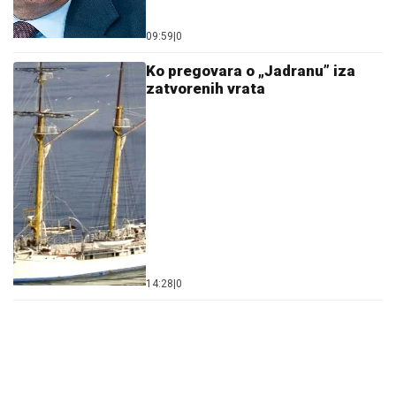
09:59
|
0
Ko pregovara o „Jadranu” iza
zatvorenih vrata
14:28
|
0