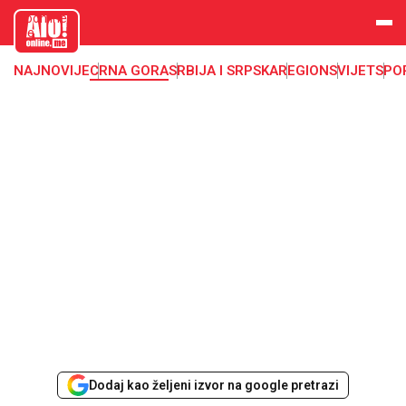
aloonline.
me
NAJNOVIJE
CRNA GORA
SRBIJA I SRPSKA
REGION
SVIJET
SPO
Dodaj kao željeni izvor na google pretrazi