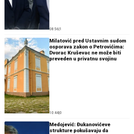
08:56
|
1
Milatović pred Ustavnim sudom
osporava zakon o Petrovićima:
Dvorac Kruševac ne može biti
preveden u privatnu svojinu
10:44
|
0
Medojević: Đukanovićeve
strukture pokušavaju da