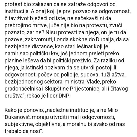
protest bio zakazan da se zatraže odgovori od
institucija. A onaj koji je prvi pozvao na odgovornost,
čitav život bježeći od iste, ne sačekavši ni da
prebrojimo mrtve, juče nije bio na protestu, zvuči
poznato, zar ne? Nisu protesti za njega, on je tu da
pozove, zakrvomuti, i onda skokne do Dubaija, da sa
bezbjedne distance, kao stari lešinar koji je
namirisao političku krv, još jednom preleti preko
planine leševa da bi politički preživio. Za razliku od
njega, ja istinski pozivam da se utvrdi postoji li
odgovornost, počev od policije, sudova , tužilaštva,
bezbjednosnog sektora, ministra, Vlade, preko
gradonačelnika i Skupštine Prijestonice, ali i čitavog
društva“, rekao je lider DNP.
Kako je ponovio, „nadležne institucije, a ne Milo
Đukanović, moraju utvrditi ima li odgovornosti,
subjektivne, objektivne, a moralnu bi svako od nas
trebalo da nosi“.