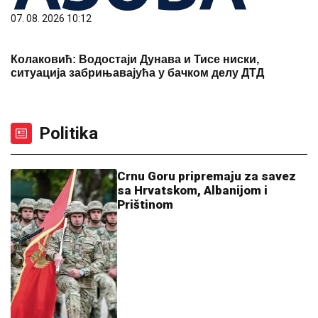
07. 08. 2026 10:12
Колаковић: Водостаји Дунава и Тисе ниски,
ситуација забрињавајућа у бачком делу ДТД
Politika
Crnu Goru pripremaju za savez
sa Hrvatskom, Albanijom i
Prištinom