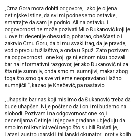
„Crna Gora mora dobiti odgovore, i ako je cijena
cetinjske istine, da svi mi podnesemo ostavke,
smatrajte da sam je podnio. Ali na ostavku i
odgovornost ne može pozivati Milo Đukanović koji je
u ove tri decenije obesudio, poharao, obeščastio i
zakrvio Crnu Goru, da bi mu svaki trag, da je pravde,
vodio prvo u tužilaštvo, a onda u Spuž. Zato pozivam
na odgovornost i one koji ga nijednom nisu pozvali
bar na informativni razgovor, jer ako Đukanović ni za
šta nije sumnjiv, onda smo mi sumnjivi, makar zbog
toga što smo ga sve vrijeme neopravdano i lažno
sumnjičili“, kazao je Knežević, pa nastavio:
„Uhapsite bar nas koji mislimo da Đukanović treba da
bude uhapšen. Nije pošteno da i on i mi budemo na
slobodi. Pozivam i na odgovornost one koji
decenijama Cetinje i njegove građane ubjeđuju da
smo im mi krvnici veći nego što su bili Bušatlije,
Latasi, austrougarski i talijanski okupatori, protiv kojih