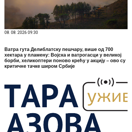
08. 08. 2026 09:30
Ватра гута Делиблатску пешчару, више од 700
хектара у пламену: Војска и ватрогасци у великој
борби, хеликоптери поново крећу у акцију – ово су
критичне тачке широм Србије