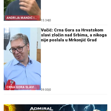
ANDRIJA MANDIĆ I
15:34
|
0
VLAST U PODGORICI
Vučić: Crna Gora sa Hrvatskom
slavi zločin nad Srbima, a nikoga
nije poslala u Mrkonjić Grad
CRNA GORA SLAVI
09:00
|
0
„OLUJU”