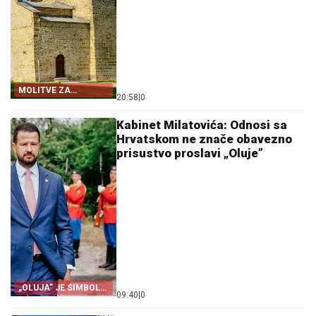
MOLITVE ZA
20:58
|
0
ZDRAVLJE I USPJEH
Kabinet Milatovića: Odnosi sa
Hrvatskom ne znače obavezno
prisustvo proslavi „Oluje”
„OLUJA” JE SIMBOL
09:40
|
0
PROGONA