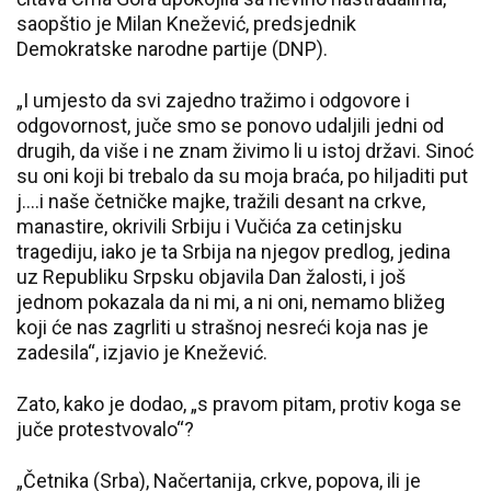
saopštio je Milan Knežević, predsjednik
Demokratske narodne partije (DNP).
„I umjesto da svi zajedno tražimo i odgovore i
odgovornost, juče smo se ponovo udaljili jedni od
drugih, da više i ne znam živimo li u istoj državi. Sinoć
su oni koji bi trebalo da su moja braća, po hiljaditi put
j….i naše četničke majke, tražili desant na crkve,
manastire, okrivili Srbiju i Vučića za cetinjsku
tragediju, iako je ta Srbija na njegov predlog, jedina
uz Republiku Srpsku objavila Dan žalosti, i još
jednom pokazala da ni mi, a ni oni, nemamo bližeg
koji će nas zagrliti u strašnoj nesreći koja nas je
zadesila“, izjavio je Knežević.
Zato, kako je dodao, „s pravom pitam, protiv koga se
juče protestvovalo“?
„Četnika (Srba), Načertanija, crkve, popova, ili je