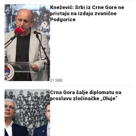
Knežević: Srbi iz Crne Gore ne
pristaju na izdaju zvanične
Podgorice
21:58
|
0
Crna Gora šalje diplomatu na
proslavu zločinačke „Oluje”