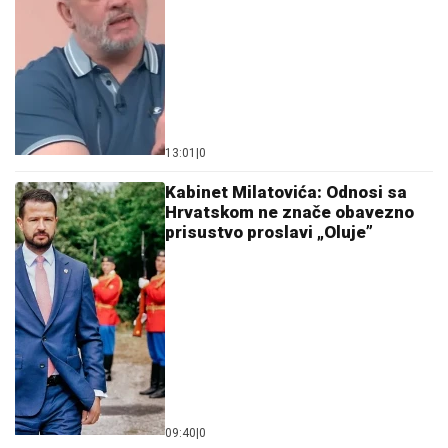
13:01
|
0
Kabinet Milatovića: Odnosi sa
Hrvatskom ne znače obavezno
prisustvo proslavi „Oluje”
09:40
|
0