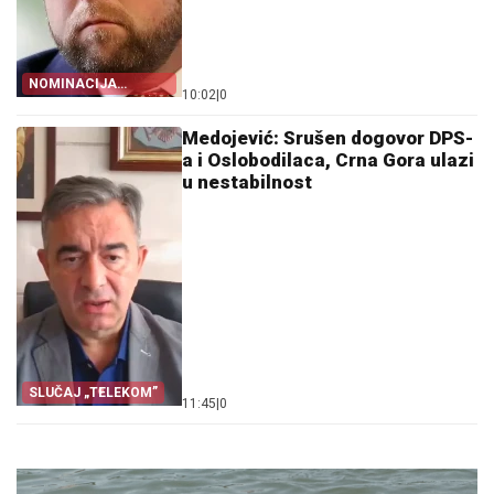
NOMINACIJA
10:02
|
0
MEKOJA NIJE
SLUČAJNA
Medojević: Srušen dogovor DPS-
a i Oslobodilaca, Crna Gora ulazi
u nestabilnost
SLUČAJ „TELEKOM”
11:45
|
0