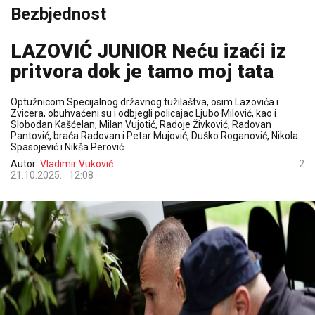
Bezbjednost
LAZOVIĆ JUNIOR Neću izaći iz
pritvora dok je tamo moj tata
Optužnicom Specijalnog državnog tužilaštva, osim Lazovića i
Zvicera, obuhvaćeni su i odbjegli policajac Ljubo Milović, kao i
Slobodan Kašćelan, Milan Vujotić, Radoje Živković, Radovan
Pantović, braća Radovan i Petar Mujović, Duško Roganović, Nikola
Spasojević i Nikša Perović
Autor:
Vladimir Vuković
2
21.10.2025.
12:08