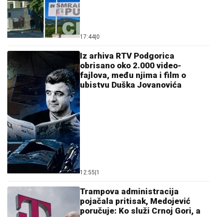
17:44
|
0
Iz arhiva RTV Podgorica
obrisano oko 2.000 video-
fajlova, među njima i film o
ubistvu Duška Jovanovića
12:55
|
1
Trampova administracija
pojačala pritisak, Medojević
poručuje: Ko služi Crnoj Gori, a