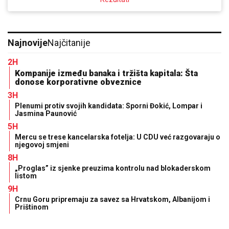
Najnovije
Najčitanije
2H
Kompanije između banaka i tržišta kapitala: Šta
donose korporativne obveznice
3H
Plenumi protiv svojih kandidata: Sporni Đokić, Lompar i
Jasmina Paunović
5H
Mercu se trese kancelarska fotelja: U CDU već razgovaraju o
njegovoj smjeni
8H
„Proglas” iz sjenke preuzima kontrolu nad blokaderskom
listom
9H
Crnu Goru pripremaju za savez sa Hrvatskom, Albanijom i
Prištinom