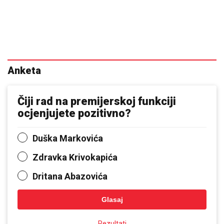
Anketa
Čiji rad na premijerskoj funkciji
ocjenjujete pozitivno?
Duška Markovića
Zdravka Krivokapića
Dritana Abazovića
Glasaj
Rezultati