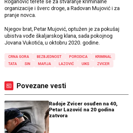
Roganović terete se za stvaranje kriminalne
organizacije i šverc droge, a Radovan Mujović i za
pranje novca.
Njegov brat, Petar Mujović, optužen je za pokušaj
ubistva vođe škaljarskog klana, sada pokojnog
Jovana Vukotića, u oktobru 2020. godine.
CRNA GORA
BEZBJEDNOST
PORODICA
KRIMINAL
TATA
SIN
MAFIJA
LAZOVIĆ
UIKS
ZVICER
Povezane vesti
Radoje Zvicer osuđen na 40,
Petar Lazović na 20 godina
zatvora