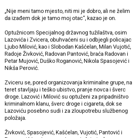
„Nije meni tamo mjesto, niti mi je dobro, ali ne želim
da izađem dok je tamo moj otac“, kazao je on.
Optužnicom Specijalnog državnog tužilaštva, osim
Lazovića i Zvicera, obuhvaćeni su i odbjegli policajac
Ljubo Milović, kao i Slobodan Kašćelan, Milan Vujotić,
Radoje Živković, Radovan Pantović, braća Radovan i
Petar Mujović, Duško Roganović, Nikola Spasojević i
Nikša Perović.
Zviceru se, pored organizovanja kriminalne grupe, na
teret stavljaju i teško ubistvo, pranje novca i šverc
droge. Lazović i Milović su optuženi za pripadništvo
kriminalnom klanu, šverc droge i cigareta, dok se
Lazoviću posebno sudi i za zloupotrebu službenog
položaja.
Živković, Spasojević, Kašćelan, Vujotić, Pantović i