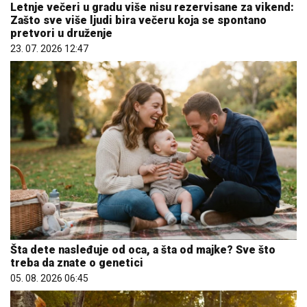
Letnje večeri u gradu više nisu rezervisane za vikend:
Zašto sve više ljudi bira večeru koja se spontano
pretvori u druženje
23. 07. 2026 12:47
Šta dete nasleđuje od oca, a šta od majke? Sve što
treba da znate o genetici
05. 08. 2026 06:45