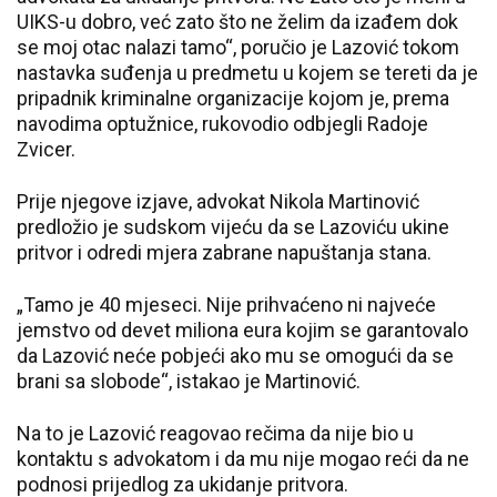
UIKS-u dobro, već zato što ne želim da izađem dok
se moj otac nalazi tamo“, poručio je Lazović tokom
nastavka suđenja u predmetu u kojem se tereti da je
pripadnik kriminalne organizacije kojom je, prema
navodima optužnice, rukovodio odbjegli Radoje
Zvicer.
Prije njegove izjave, advokat Nikola Martinović
predložio je sudskom vijeću da se Lazoviću ukine
pritvor i odredi mjera zabrane napuštanja stana.
„Tamo je 40 mjeseci. Nije prihvaćeno ni najveće
jemstvo od devet miliona eura kojim se garantovalo
da Lazović neće pobjeći ako mu se omogući da se
brani sa slobode“, istakao je Martinović.
Na to je Lazović reagovao rečima da nije bio u
kontaktu s advokatom i da mu nije mogao reći da ne
podnosi prijedlog za ukidanje pritvora.