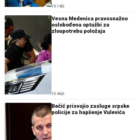
10:14
|
0
Vesna Medenica pravosnažno
oslobođena optužbi za
zloupotrebu položaja
10:46
|
0
Bečić prisvojio zasluge srpske
policije za hapšenje Vulevića