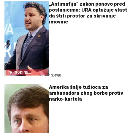
„Antimafija” zakon ponovo pred
poslanicima: URA optužuje vlast
da štiti prostor za skrivanje
imovine
TRI GODINE
13:49
|
0
IZGUBLJENE
Amerika šalje tužioca za
ambasadora zbog borbe protiv
narko-kartela