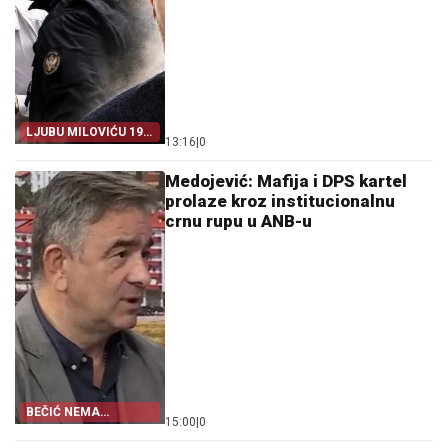
LJUBU MILOVIĆU 19
13:16
|
0
GODINA
Medojević: Mafija i DPS kartel
prolaze kroz institucionalnu
crnu rupu u ANB-u
BEČIĆ NEMA
15:00
|
0
KONTROLU