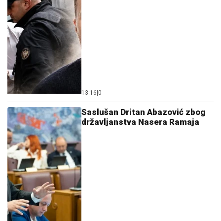
13:16
|
0
Saslušan Dritan Abazović zbog
državljanstva Nasera Ramaja