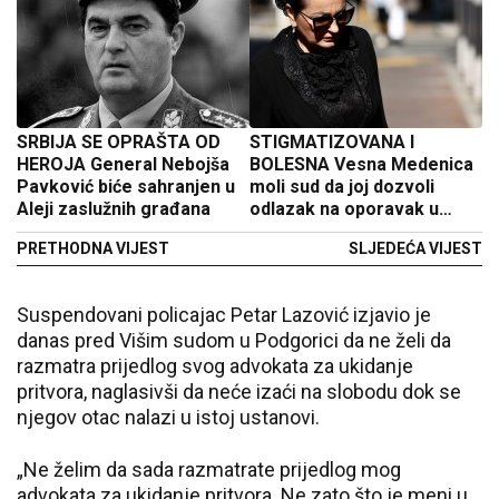
SRBIJA SE OPRAŠTA OD
STIGMATIZOVANA I
HEROJA General Nebojša
BOLESNA Vesna Medenica
Pavković biće sahranjen u
moli sud da joj dozvoli
Aleji zaslužnih građana
odlazak na oporavak u
Igalu
PRETHODNA VIJEST
SLJEDEĆA VIJEST
Suspendovani policajac Petar Lazović izjavio je
danas pred Višim sudom u Podgorici da ne želi da
razmatra prijedlog svog advokata za ukidanje
pritvora, naglasivši da neće izaći na slobodu dok se
njegov otac nalazi u istoj ustanovi.
„Ne želim da sada razmatrate prijedlog mog
advokata za ukidanje pritvora. Ne zato što je meni u