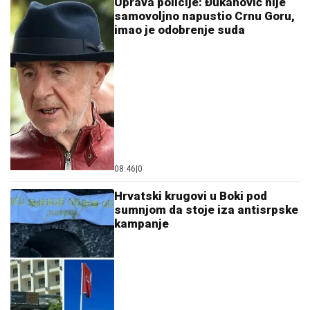
Uprava policije: Đukanović nije
samovoljno napustio Crnu Goru,
imao je odobrenje suda
08:46
|
0
Hrvatski krugovi u Boki pod
sumnjom da stoje iza antisrpske
kampanje