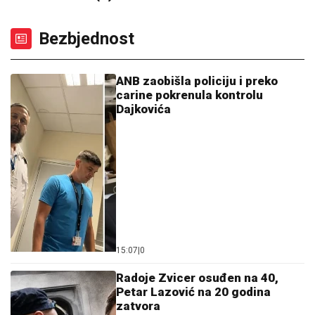
Bezbjednost
ANB zaobišla policiju i preko
carine pokrenula kontrolu
Dajkovića
15:07
|
0
Radoje Zvicer osuđen na 40,
Petar Lazović na 20 godina
zatvora