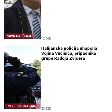
NOVO HAPŠENJE
12:06
|
0
Italijanska policija uhapsila
Vojina Vučinića, pripadnika
grupe Radoja Zvicera
INTERPOL TRAGAO,
22:32
|
0
ITALIJA UHAPSILA