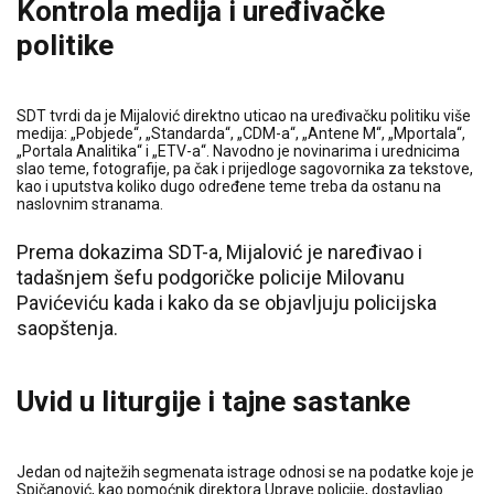
Kontrola medija i uređivačke
politike
SDT tvrdi da je Mijalović direktno uticao na uređivačku politiku više
medija: „Pobjede“, „Standarda“, „CDM-a“, „Antene M“, „Mportala“,
„Portala Analitika“ i „ETV-a“. Navodno je novinarima i urednicima
slao teme, fotografije, pa čak i prijedloge sagovornika za tekstove,
kao i uputstva koliko dugo određene teme treba da ostanu na
naslovnim stranama.
Prema dokazima SDT-a, Mijalović je naređivao i
tadašnjem šefu podgoričke policije Milovanu
Pavićeviću kada i kako da se objavljuju policijska
saopštenja.
Uvid u liturgije i tajne sastanke
Jedan od najtežih segmenata istrage odnosi se na podatke koje je
Spičanović, kao pomoćnik direktora Uprave policije, dostavljao