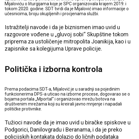
Mijaloviću o liturgijama koje je SPC organizovala krajem 2019. i
tokom 2020. godine. SDT tvrdi da je Mijalović imao informacije o
učesnicima, broju okupljenih i procjenama službi.
Istražitelji navode i da je biznismen imao uvid u
razgovore vođene u „gluvoj sobi“ Skupštine tokom
priprema za ustoličenje mitropolita Joanikija, kao i u
zapisnike sa kolegijuma Uprave policije.
Politička i izborna kontrola
Prema podacima SDT-a, Mijalović je u saradnji sa pojedinim
funkcionerima DPS-a uticao na izborne procese, dogovarao se o
bojama portala „Mportal“ i organizovao mrežu botova na
društvenim mrežama koji su kreirali javno mnjenje i napadali
političke protivnike.
Tužioci navode da je imao uvid u biračke spiskove u
Podgorici, Danilovgradu i Beranama, i da je preko
policijskih kontakata dolazio do ličnih podataka