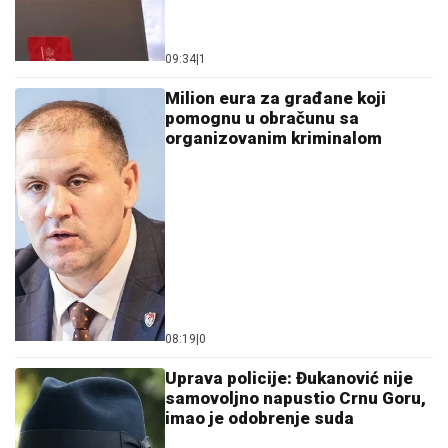
09:34
|
1
Milion eura za građane koji
pomognu u obračunu sa
organizovanim kriminalom
08:19
|
0
Uprava policije: Đukanović nije
samovoljno napustio Crnu Goru,
imao je odobrenje suda