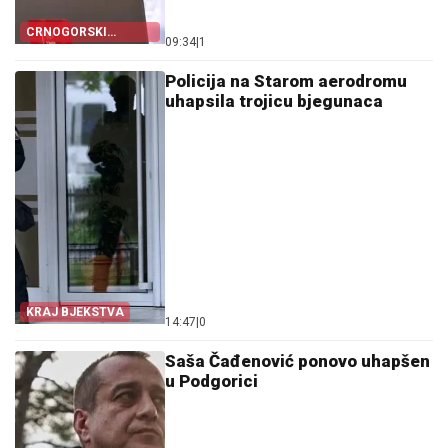
CRNOGORSKI
09:34
|
1
MARKETING
Policija na Starom aerodromu
uhapsila trojicu bjegunaca
KRAJ BJEKSTVA
14:47
|
0
Saša Čađenović ponovo uhapšen
u Podgorici