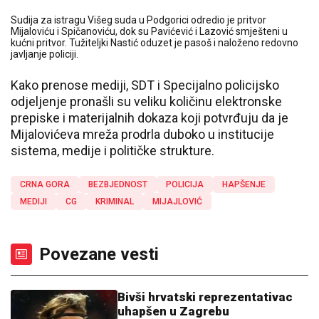
Sudija za istragu Višeg suda u Podgorici odredio je pritvor
Mijaloviću i Spičanoviću, dok su Pavićević i Lazović smješteni u
kućni pritvor. Tužiteljki Nastić oduzet je pasoš i naloženo redovno
javljanje policiji.
Kako prenose mediji, SDT i Specijalno policijsko
odjeljenje pronašli su veliku količinu elektronske
prepiske i materijalnih dokaza koji potvrđuju da je
Mijalovićeva mreža prodrla duboko u institucije
sistema, medije i političke strukture.
CRNA GORA
BEZBJEDNOST
POLICIJA
HAPŠENJE
MEDIJI
CG
KRIMINAL
MIJAJLOVIĆ
Povezane vesti
Bivši hrvatski reprezentativac
uhapšen u Zagrebu