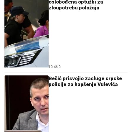
oslobođena optužbi za
zloupotrebu položaja
10:46
|
0
Bečić prisvojio zasluge srpske
policije za hapšenje Vulevića