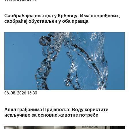
Саобраћајна незгода у Крћевцу: Има повређених,
саобраћај обустављен у оба правца
06. 08. 2026 16:30
Апел грађанима Пријепоља: Воду користити
искључиво за основне животне потребе