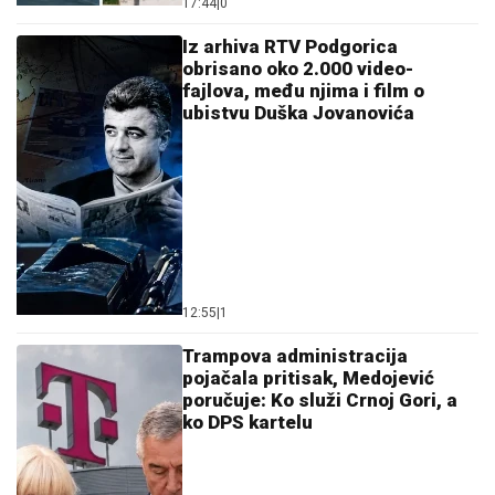
17:44
|
0
Iz arhiva RTV Podgorica
obrisano oko 2.000 video-
fajlova, među njima i film o
ubistvu Duška Jovanovića
12:55
|
1
Trampova administracija
pojačala pritisak, Medojević
poručuje: Ko služi Crnoj Gori, a
ko DPS kartelu