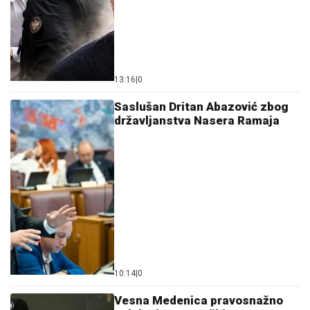
13:16
|
0
Saslušan Dritan Abazović zbog
državljanstva Nasera Ramaja
10:14
|
0
Vesna Medenica pravosnažno