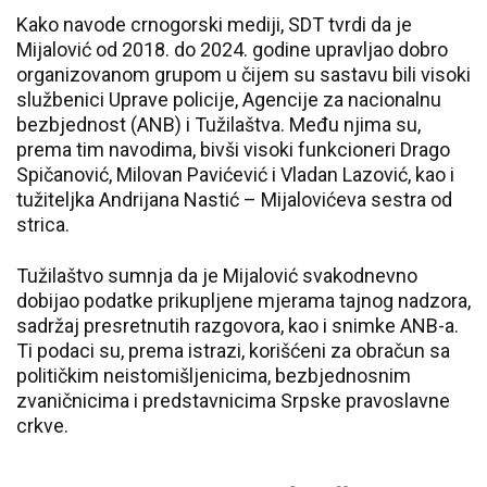
Kako navode crnogorski mediji, SDT tvrdi da je
Mijalović od 2018. do 2024. godine upravljao dobro
organizovanom grupom u čijem su sastavu bili visoki
službenici Uprave policije, Agencije za nacionalnu
bezbjednost (ANB) i Tužilaštva. Među njima su,
prema tim navodima, bivši visoki funkcioneri Drago
Spičanović, Milovan Pavićević i Vladan Lazović, kao i
tužiteljka Andrijana Nastić – Mijalovićeva sestra od
strica.
Tužilaštvo sumnja da je Mijalović svakodnevno
dobijao podatke prikupljene mjerama tajnog nadzora,
sadržaj presretnutih razgovora, kao i snimke ANB-a.
Ti podaci su, prema istrazi, korišćeni za obračun sa
političkim neistomišljenicima, bezbjednosnim
zvaničnicima i predstavnicima Srpske pravoslavne
crkve.