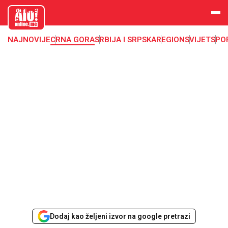
aloonline.
me
NAJNOVIJE
CRNA GORA
SRBIJA I SRPSKA
REGION
SVIJET
SPO
Dodaj kao željeni izvor na google pretrazi