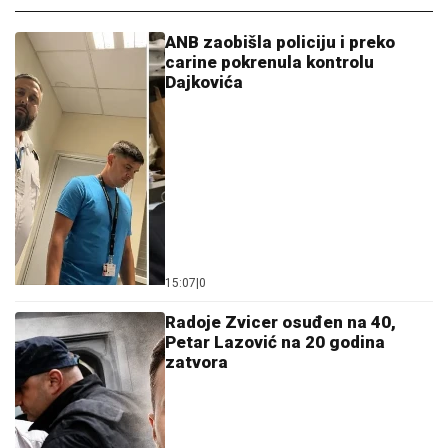
ANB zaobišla policiju i preko
carine pokrenula kontrolu
Dajkovića
15:07
|
0
Radoje Zvicer osuđen na 40,
Petar Lazović na 20 godina
zatvora