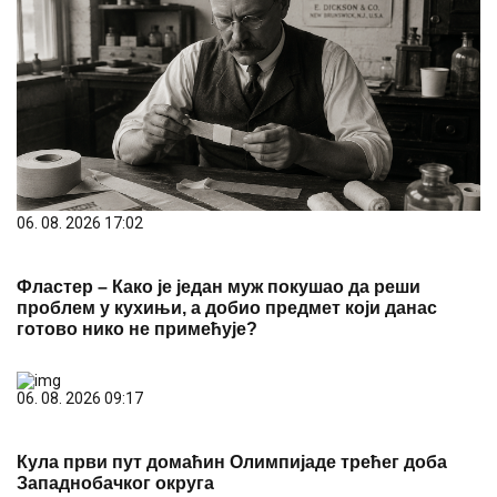
06. 08. 2026 17:02
Фластер – Како је један муж покушао да реши
проблем у кухињи, а добио предмет који данас
готово нико не примећује?
06. 08. 2026 09:17
Кула први пут домаћин Олимпијаде трећег доба
Западнобачког округа