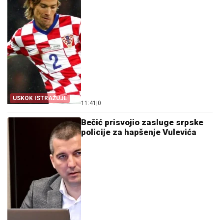
USKOK ISTRAŽUJE
11:41
|
0
Bečić prisvojio zasluge srpske
policije za hapšenje Vulevića