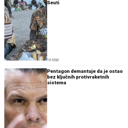
Seuti
10:55
|
0
Pentagon demantuje da je ostao
bez ključnih protivraketnih
sistema