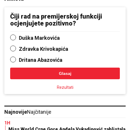
Čiji rad na premijerskoj funkciji
ocjenjujete pozitivno?
Duška Markovića
Zdravka Krivokapića
Dritana Abazovića
Glasaj
Rezultati
Najnovije
Najčitanije
1H
Miss World Crne Gore Anđela Vukadinović zablistala