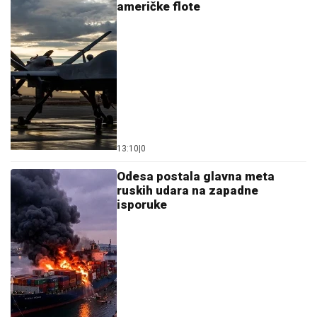
američke flote
13:10
|
0
Odesa postala glavna meta
ruskih udara na zapadne
isporuke