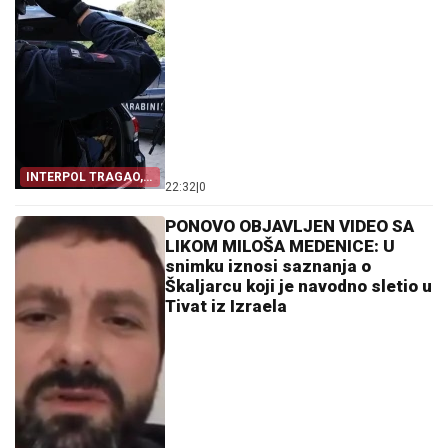
INTERPOL TRAGAO,
22:32
|
0
ITALIJA UHAPSILA
PONOVO OBJAVLJEN VIDEO SA
LIKOM MILOŠA MEDENICE: U
snimku iznosi saznanja o
Škaljarcu koji je navodno sletio u
Tivat iz Izraela