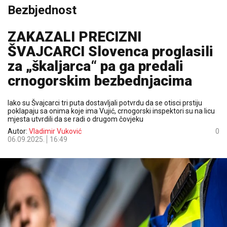
Bezbjednost
ZAKAZALI PRECIZNI
ŠVAJCARCI Slovenca proglasili
za „škaljarca“ pa ga predali
crnogorskim bezbednjacima
Iako su Švajcarci tri puta dostavljali potvrdu da se otisci prstiju
poklapaju sa onima koje ima Vujić, crnogorski inspektori su na licu
mjesta utvrdili da se radi o drugom čovjeku
Autor:
Vladimir Vuković
0
06.09.2025.
16:49