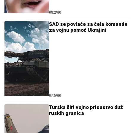
08:29
|
0
SAD se povlače sa čela komande
za vojnu pomoć Ukrajini
07:59
|
0
Turska širi vojno prisustvo duž
ruskih granica