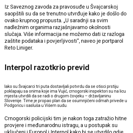
Iz Saveznog zavoda za pravosuđe u Švajcarskoj
saopštili su da se trenutno utvrđuje kako je došlo do
ovako krupnog propusta. „U saradnji sa svim
nadležnim organima razjašnjavamo okolnosti
slučaja. Više informacija ne možemo dati iz razloga
zaštite podataka i povjerljivosti“, naveo je portparol
Reto Liniger.
Interpol razotkrio previd
Iako su Švajcarci tri puta dostavljali potvrdu da se otisci prstiju
poklapaju sa onima koje ima Vujić, crnogorski inspektori su na licu
mjesta utvrdili da se radi o drugom čovjeku – državljaninu
Slovenije. Time je propao plan da se osumnjičeni odmah privede u
Podgoricu i sasluša u Višem sudu.
Crnogorski policijski tim je nakon toga zatražio hitne
provjere i međunarodnu istragu, a u postupak su
uključeni i Europol i Interpol kako bi se utvrdilo gdje