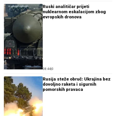
Ruski analitičar prijeti
nuklearnom eskalacijom zbog
evropskih dronova
08:44
|
0
Rusija steže obruč: Ukrajina bez
dovoljno raketa i sigurnih
pomorskih pravaca