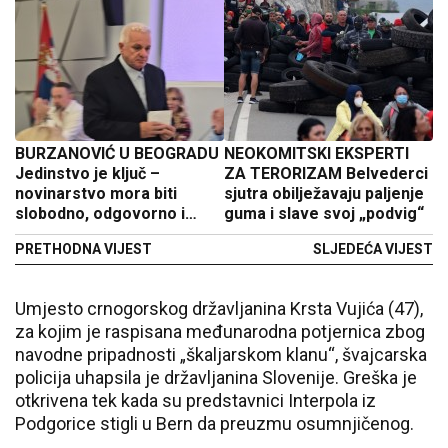
BURZANOVIĆ U BEOGRADU
NEOKOMITSKI EKSPERTI
Jedinstvo je ključ –
ZA TERORIZAM Belvederci
novinarstvo mora biti
sjutra obilježavaju paljenje
slobodno, odgovorno i
guma i slave svoj „podvig“
dostojanstveno (video)
PRETHODNA VIJEST
SLJEDEĆA VIJEST
Umjesto crnogorskog državljanina Krsta Vujića (47),
za kojim je raspisana međunarodna potjernica zbog
navodne pripadnosti „škaljarskom klanu“, švajcarska
policija uhapsila je državljanina Slovenije. Greška je
otkrivena tek kada su predstavnici Interpola iz
Podgorice stigli u Bern da preuzmu osumnjičenog.