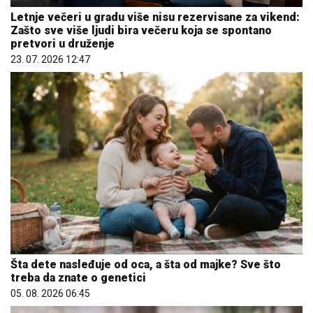
Letnje večeri u gradu više nisu rezervisane za vikend:
Zašto sve više ljudi bira večeru koja se spontano
pretvori u druženje
23. 07. 2026 12:47
Šta dete nasleđuje od oca, a šta od majke? Sve što
treba da znate o genetici
05. 08. 2026 06:45