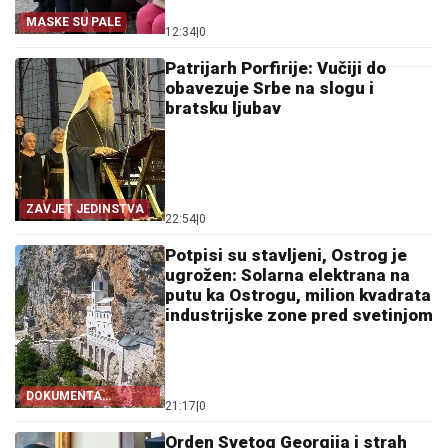
MASKE SU PALE
12:34
|
0
Patrijarh Porfirije: Vučiji do
obavezuje Srbe na slogu i
bratsku ljubav
ZAVJET JEDINSTVA
22:54
|
0
Potpisi su stavljeni, Ostrog je
ugrožen: Solarna elektrana na
putu ka Ostrogu, milion kvadrata
industrijske zone pred svetinjom
DOKUMENTA
21:17
|
0
OTKRIVAJU
Orden Svetog Georgija i strah