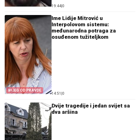
19:44
|
0
Ime Lidije Mitrović u
Interpolovom sistemu:
međunarodna potraga za
osuđenom tužiteljkom
BIJEG OD PRAVDE
14:51
|
0
Dvije tragedije i jedan svijet sa
dva aršina