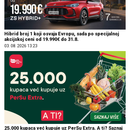
Hibrid broj 1 koji osvaja Evropu, sada po specijalnoj
akcijskoj ceni od 19.990€ do 31.8.
03. 08. 2026 13:23
25.000 kupaca već kupuje uz PerSu Extra. A ti? Saznaj