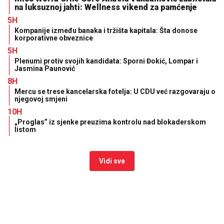
na luksuznoj jahti: Wellness vikend za pamćenje
5H
Kompanije između banaka i tržišta kapitala: Šta donose
korporativne obveznice
5H
Plenumi protiv svojih kandidata: Sporni Đokić, Lompar i
Jasmina Paunović
8H
Mercu se trese kancelarska fotelja: U CDU već razgovaraju o
njegovoj smjeni
10H
„Proglas” iz sjenke preuzima kontrolu nad blokaderskom
listom
Vidi sve