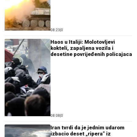
08:23
|
0
Haos u Italiji: Molotovljevi
kokteli, zapaljena vozila i
desetine povrijeđenih policajaca
08:08
|
0
Iran tvrdi da je jednim udarom
izbacio deset „ripera” iz