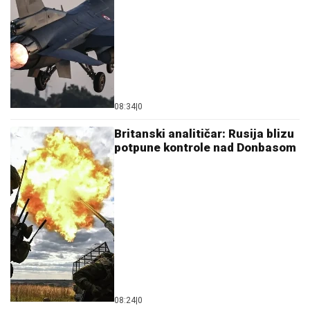
08:34
|
0
Britanski analitičar: Rusija blizu
potpune kontrole nad Donbasom
08:24
|
0