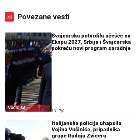
Povezane vesti
Švajcarska potvrdila učešće na
Ekspu 2027, Srbija i Švajcarska
pokreću novi program saradnje
VUČIĆ SA
13:17
|
0
PARMELANOM
Italijanska policija uhapsila
Vojina Vučinića, pripadnika
grupe Radoja Zvicera