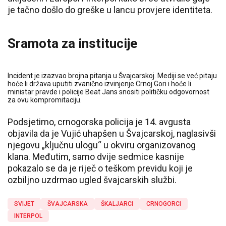
je tačno došlo do greške u lancu provjere identiteta.
Sramota za institucije
Incident je izazvao brojna pitanja u Švajcarskoj. Mediji se već pitaju
hoće li država uputiti zvanično izvinjenje Crnoj Gori i hoće li
ministar pravde i policije Beat Jans snositi političku odgovornost
za ovu kompromitaciju.
Podsjetimo, crnogorska policija je 14. avgusta
objavila da je Vujić uhapšen u Švajcarskoj, naglasivši
njegovu „ključnu ulogu“ u okviru organizovanog
klana. Međutim, samo dvije sedmice kasnije
pokazalo se da je riječ o teškom previdu koji je
ozbiljno uzdrmao ugled švajcarskih službi.
SVIJET
ŠVAJCARSKA
ŠKALJARCI
CRNOGORCI
INTERPOL