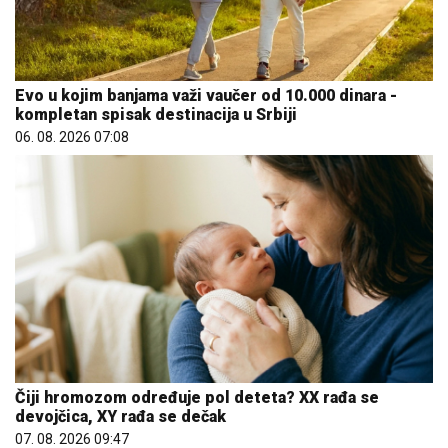
Evo u kojim banjama važi vaučer od 10.000 dinara -
kompletan spisak destinacija u Srbiji
06. 08. 2026 07:08
Čiji hromozom određuje pol deteta? XX rađa se
devojčica, XY rađa se dečak
07. 08. 2026 09:47