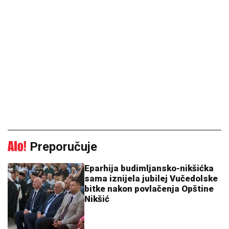
Preporučuje
Eparhija budimljansko-nikšićka
sama iznijela jubilej Vučedolske
bitke nakon povlačenja Opštine
Nikšić