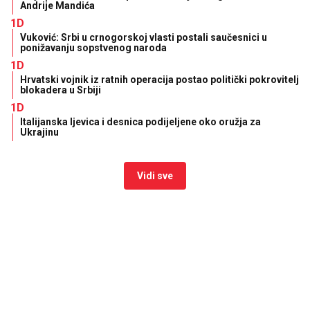
Andrije Mandića
1D
Vuković: Srbi u crnogorskoj vlasti postali saučesnici u
ponižavanju sopstvenog naroda
1D
Hrvatski vojnik iz ratnih operacija postao politički pokrovitelj
blokadera u Srbiji
1D
Italijanska ljevica i desnica podijeljene oko oružja za
Ukrajinu
Vidi sve