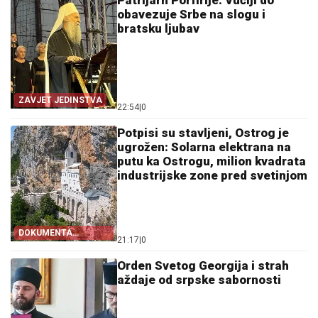
Patrijarh Porfirije: Vučiji do
obavezuje Srbe na slogu i
bratsku ljubav
ZAVJET JEDINSTVA
22:54
|
0
Potpisi su stavljeni, Ostrog je
ugrožen: Solarna elektrana na
putu ka Ostrogu, milion kvadrata
industrijske zone pred svetinjom
DOKUMENTA
21:17
|
0
OTKRIVAJU
Orden Svetog Georgija i strah
aždaje od srpske sabornosti