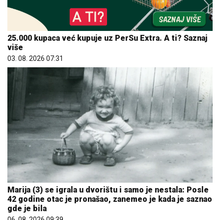
25.000 kupaca već kupuje uz PerSu Extra. A ti? Saznaj
više
03. 08. 2026 07:31
Marija (3) se igrala u dvorištu i samo je nestala: Posle
42 godine otac je pronašao, zanemeo je kada je saznao
gde je bila
06. 08. 2026 09:39