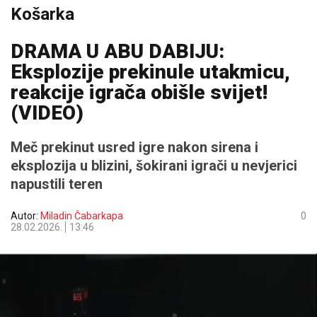
Košarka
DRAMA U ABU DABIJU:
Eksplozije prekinule utakmicu,
reakcije igrača obišle svijet!
(VIDEO)
Meč prekinut usred igre nakon sirena i
eksplozija u blizini, šokirani igrači u nevjerici
napustili teren
Autor:
Miladin Čabarkapa
0
28.02.2026.
13:46