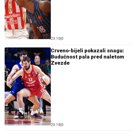
23:10
|
0
Crveno-bijeli pokazali snagu:
Budućnost pala pred naletom
Zvezde
20:18
|
0