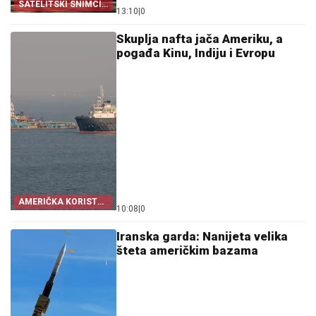
SATELITSKI SNIMCI
13:10
|
0
POTVRDILI
Skuplja nafta jača Ameriku, a
pogađa Kinu, Indiju i Evropu
AMERIČKA KORIST
10:08
|
0
OD KRIZE
Iranska garda: Nanijeta velika
šteta američkim bazama