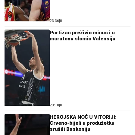
23:36
|
0
Partizan preživio minus i u
maratonu slomio Valensiju
23:18
|
0
HEROJSKA NOĆ U VITORIJI:
Crveno-bijeli u produžetku
srušili Baskoniju