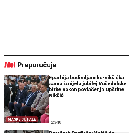
Preporučuje
Eparhija budimljansko-nikšićka
sama iznijela jubilej Vučedolske
bitke nakon povlačenja Opštine
Nikšić
MASKE SU PALE
12:34
|
0