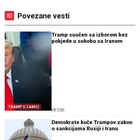
Povezane vesti
Tramp suočen sa izborom bez
pobjede u sukobu sa Iranom
TRAMP U ZAMCI
08:23
|
0
Demokrate koče Trampov zakon
o sankcijama Rusiji i Iranu