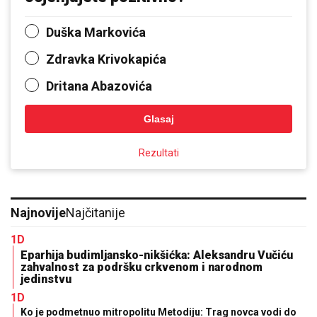
Duška Markovića
Zdravka Krivokapića
Dritana Abazovića
Glasaj
Rezultati
Najnovije
Najčitanije
1D
Eparhija budimljansko-nikšićka: Aleksandru Vučiću
zahvalnost za podršku crkvenom i narodnom
jedinstvu
1D
Ko je podmetnuo mitropolitu Metodiju: Trag novca vodi do