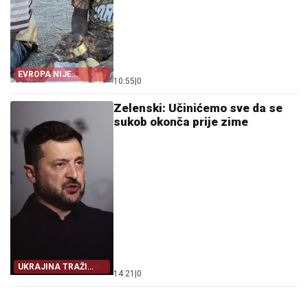
EVROPA NIJE
10:55
|
0
POMOGLA ŠPANIJI
Zelenski: Učinićemo sve da se
sukob okonča prije zime
UKRAJINA TRAŽI
14:21
|
0
IZLAZ