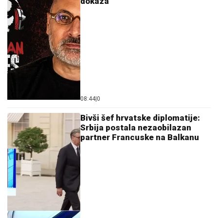
dokaza
08:44
|
0
Bivši šef hrvatske diplomatije:
Srbija postala nezaobilazan
partner Francuske na Balkanu