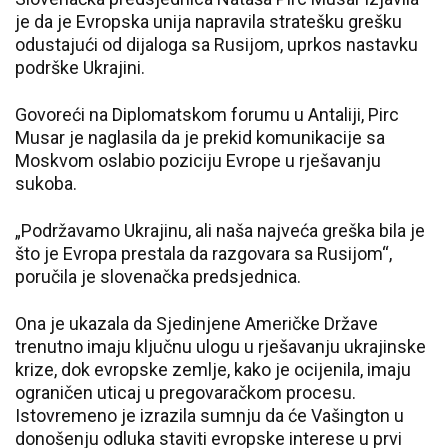
je da je Evropska unija napravila stratešku grešku
odustajući od dijaloga sa Rusijom, uprkos nastavku
podrške Ukrajini.
Govoreći na Diplomatskom forumu u Antaliji, Pirc
Musar je naglasila da je prekid komunikacije sa
Moskvom oslabio poziciju Evrope u rješavanju
sukoba.
„Podržavamo Ukrajinu, ali naša najveća greška bila je
što je Evropa prestala da razgovara sa Rusijom“,
poručila je slovenačka predsjednica.
Ona je ukazala da Sjedinjene Američke Države
trenutno imaju ključnu ulogu u rješavanju ukrajinske
krize, dok evropske zemlje, kako je ocijenila, imaju
ograničen uticaj u pregovaračkom procesu.
Istovremeno je izrazila sumnju da će Vašington u
donošenju odluka staviti evropske interese u prvi