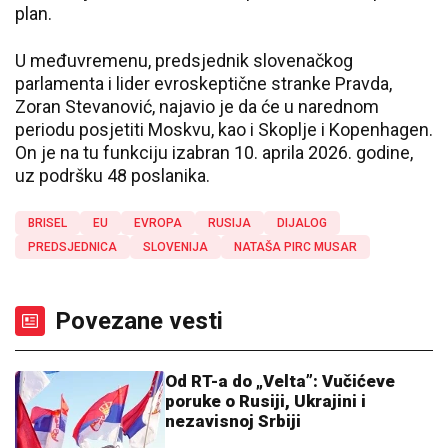
plan.
U međuvremenu, predsjednik slovenačkog
parlamenta i lider evroskeptične stranke Pravda,
Zoran Stevanović, najavio je da će u narednom
periodu posjetiti Moskvu, kao i Skoplje i Kopenhagen.
On je na tu funkciju izabran 10. aprila 2026. godine,
uz podršku 48 poslanika.
BRISEL
EU
EVROPA
RUSIJA
DIJALOG
PREDSJEDNICA
SLOVENIJA
NATAŠA PIRC MUSAR
Povezane vesti
Od RT-a do „Velta”: Vučićeve
poruke o Rusiji, Ukrajini i
nezavisnoj Srbiji