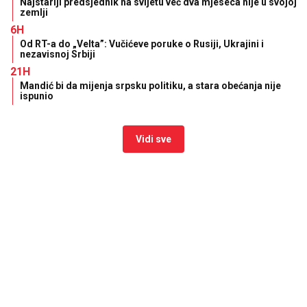
Najstariji predsjednik na svijetu već dva mjeseca nije u svojoj
zemlji
6H
Od RT-a do „Velta”: Vučićeve poruke o Rusiji, Ukrajini i
nezavisnoj Srbiji
21H
Mandić bi da mijenja srpsku politiku, a stara obećanja nije
ispunio
Vidi sve