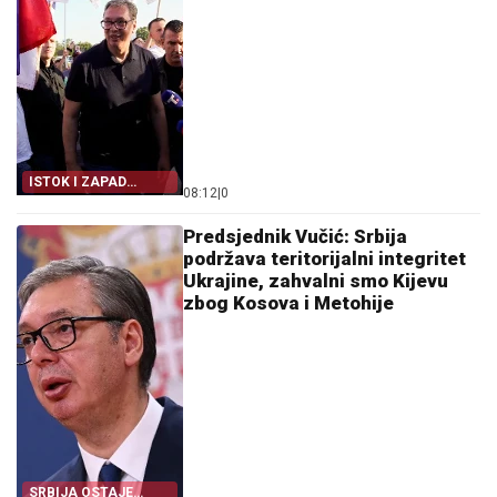
ISTOK I ZAPAD
08:12
|
0
PRENOSE VUČIĆA
Predsjednik Vučić: Srbija
podržava teritorijalni integritet
Ukrajine, zahvalni smo Kijevu
zbog Kosova i Metohije
SRBIJA OSTAJE