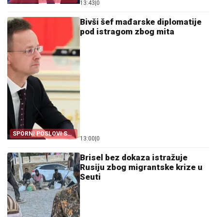
13:43
|
0
DOSLJEDNA POVELJI
UN
Bivši šef mađarske diplomatije
pod istragom zbog mita
SPORNI POSLOVI SA
13:00
|
0
BID-OM
Brisel bez dokaza istražuje
Rusiju zbog migrantske krize u
Seuti