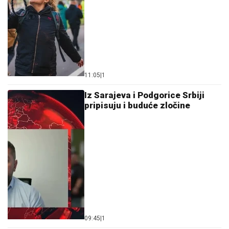
11:05
|
1
Iz Sarajeva i Podgorice Srbiji
pripisuju i buduće zločine
09:45
|
1