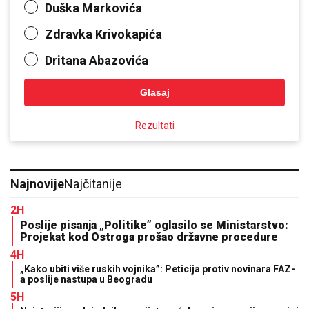
Duška Markovića
Zdravka Krivokapića
Dritana Abazovića
Glasaj
Rezultati
Najnovije
Najčitanije
2H
Poslije pisanja „Politike” oglasilo se Ministarstvo:
Projekat kod Ostroga prošao državne procedure
4H
„Kako ubiti više ruskih vojnika”: Peticija protiv novinara FAZ-
a poslije nastupa u Beogradu
5H