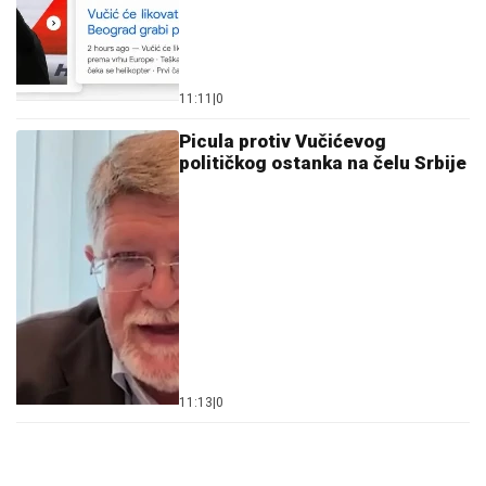
11:11
|
0
Picula protiv Vučićevog
političkog ostanka na čelu Srbije
11:13
|
0