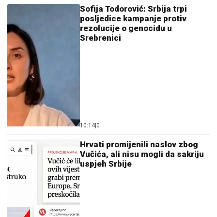
Sofija Todorović: Srbija trpi
posljedice kampanje protiv
rezolucije o genocidu u
Srebrenici
10:14
|
0
Hrvati promijenili naslov zbog
Vučića, ali nisu mogli da sakriju
uspjeh Srbije