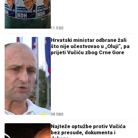
11:53
|
0
Hrvatski ministar odbrane žali
što nije učestvovao u „Oluji”, pa
prijeti Vučiću zbog Crne Gore
08:58
|
0
Najteže optužbe protiv Vučića
bez presude, dokumenta i