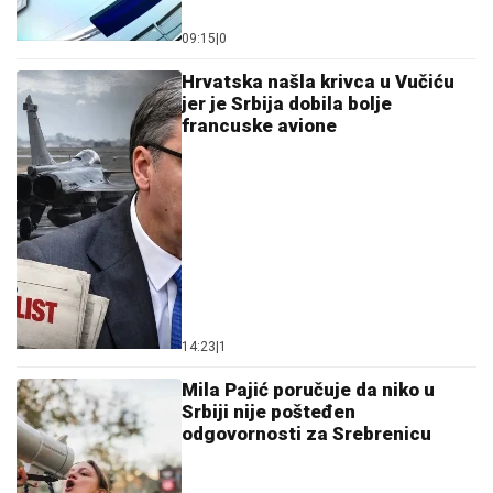
09:15
|
0
Hrvatska našla krivca u Vučiću
jer je Srbija dobila bolje
francuske avione
14:23
|
1
Mila Pajić poručuje da niko u
Srbiji nije pošteđen
odgovornosti za Srebrenicu