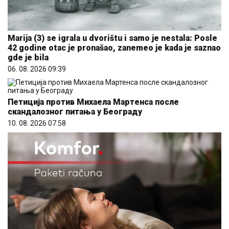
Marija (3) se igrala u dvorištu i samo je nestala: Posle
42 godine otac je pronašao, zanemeo je kada je saznao
gde je bila
06. 08. 2026 09:39
Петиција против Михаела Мартенса после
скандалозног питања у Београду
10. 08. 2026 07:58