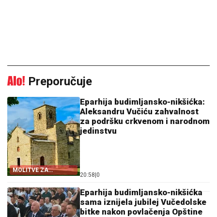
Preporučuje
Eparhija budimljansko-nikšićka:
Aleksandru Vučiću zahvalnost
za podršku crkvenom i narodnom
jedinstvu
MOLITVE ZA
20:58
|
0
ZDRAVLJE I USPJEH
Eparhija budimljansko-nikšićka
sama iznijela jubilej Vučedolske
bitke nakon povlačenja Opštine