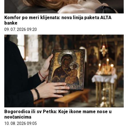
Komfor po meri klijenata: nova linija paketa ALTA
banke
09. 07. 2026 09:20
Bogorodica ili sv Petka: Koje ikone mame nose u
novčanicima
10. 08. 2026 09:05