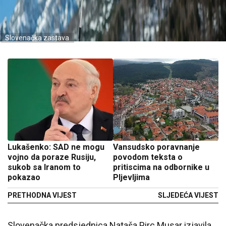
Slovenačka zastava
Lukašenko: SAD ne mogu
Vansudsko poravnanje
vojno da poraze Rusiju,
povodom teksta o
sukob sa Iranom to
pritiscima na odbornike u
pokazao
Pljevljima
PRETHODNA VIJEST
SLJEDEĆA VIJEST
Slovenačka predsjednica Nataša Pirc Musar izjavila