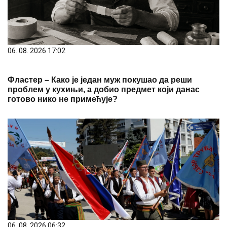
06. 08. 2026 17:02
Фластер – Како је један муж покушао да реши
проблем у кухињи, а добио предмет који данас
готово нико не примећује?
06. 08. 2026 06:32