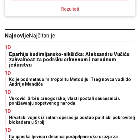
Rezultati
Najnovije
Najčitanije
1D
Eparhija budimljansko-nikšićka: Aleksandru Vučiću
zahvalnost za podršku crkvenom i narodnom
jedinstvu
1D
Ko je podmetnuo mitropolitu Metodiju: Trag novca vodi do
Andrije Mandića
1D
Vuković: Srbi u crnogorskoj vlasti postali saučesnici u
ponižavanju sopstvenog naroda
1D
Hrvatski vojnik iz ratnih operacija postao politički pokrovitelj
blokadera u Srbiji
1D
Italijanska ljevica i desnica podijeljene oko oružja za