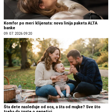
Komfor po meri klijenata: nova linija paketa ALTA
banke
09. 07. 2026 09:20
Šta dete nasleđuje od oca, a šta od majke? Sve što
treba da znate o genetici