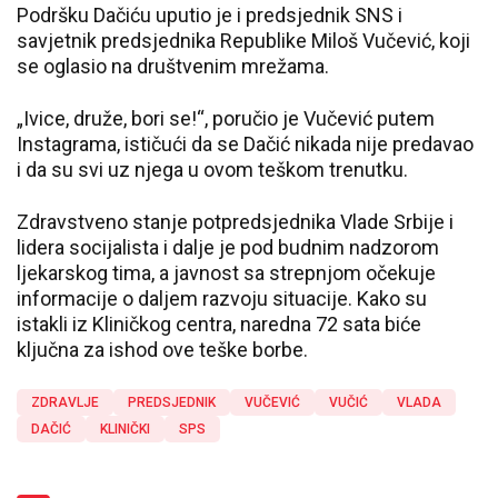
Podršku Dačiću uputio je i predsjednik SNS i
savjetnik predsjednika Republike Miloš Vučević, koji
se oglasio na društvenim mrežama.
„Ivice, druže, bori se!“, poručio je Vučević putem
Instagrama, ističući da se Dačić nikada nije predavao
i da su svi uz njega u ovom teškom trenutku.
Zdravstveno stanje potpredsjednika Vlade Srbije i
lidera socijalista i dalje je pod budnim nadzorom
ljekarskog tima, a javnost sa strepnjom očekuje
informacije o daljem razvoju situacije. Kako su
istakli iz Kliničkog centra, naredna 72 sata biće
ključna za ishod ove teške borbe.
ZDRAVLJE
PREDSJEDNIK
VUČEVIĆ
VUČIĆ
VLADA
DAČIĆ
KLINIČKI
SPS