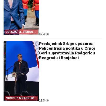
„OLUJA” JE SIMBOL
09:40
|
0
PROGONA
Predsjednik Srbije upozorio:
Policentrična politika u Crnoj
Gori suprotstavlja Podgoricu
Beogradu i Banjaluci
VUČIĆ IZ MRKONJIĆ
23:54
|
0
GRADA