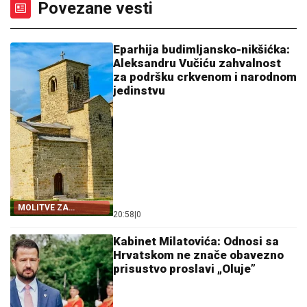
Povezane vesti
Eparhija budimljansko-nikšićka:
Aleksandru Vučiću zahvalnost
za podršku crkvenom i narodnom
jedinstvu
MOLITVE ZA
20:58
|
0
ZDRAVLJE I USPJEH
Kabinet Milatovića: Odnosi sa
Hrvatskom ne znače obavezno
prisustvo proslavi „Oluje”