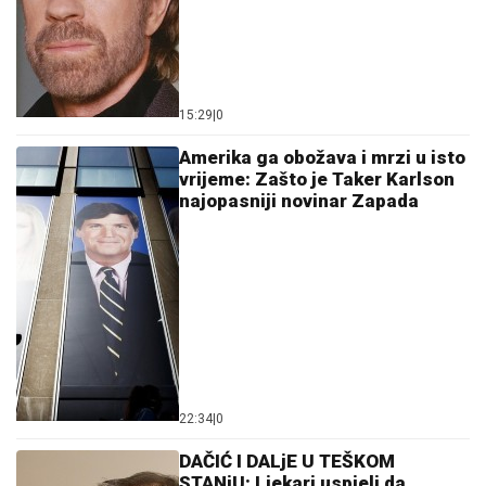
15:29
|
0
Amerika ga obožava i mrzi u isto
vrijeme: Zašto je Taker Karlson
najopasniji novinar Zapada
22:34
|
0
DAČIĆ I DALjE U TEŠKOM
STANjU: Ljekari uspjeli da