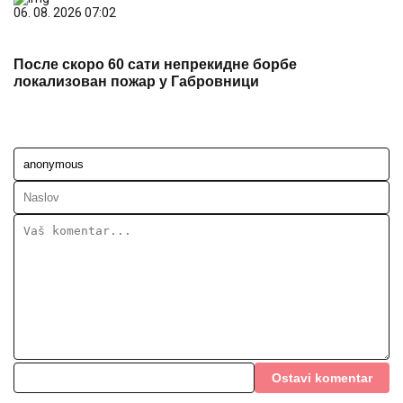
06. 08. 2026 07:02
После скоро 60 сати непрекидне борбе
локализован пожар у Габровници
Ostavi komentar