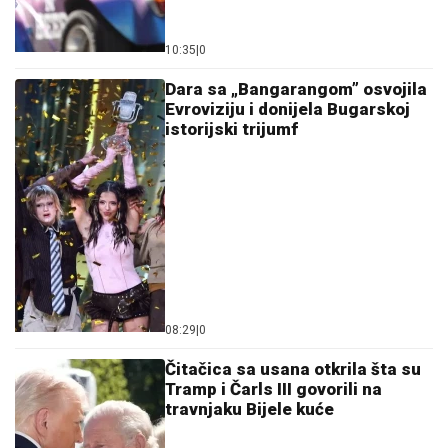
10:35
|
0
Dara sa „Bangarangom” osvojila
Evroviziju i donijela Bugarskoj
istorijski trijumf
08:29
|
0
Čitačica sa usana otkrila šta su
Tramp i Čarls III govorili na
travnjaku Bijele kuće