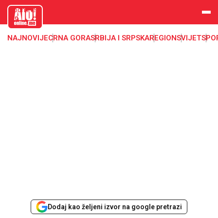
aloonline.
me
NAJNOVIJE
CRNA GORA
SRBIJA I SRPSKA
REGION
SVIJET
SPO
Dodaj kao željeni izvor na google pretrazi