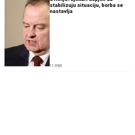
stabilizuju situaciju, borba se
nastavlja
11:09
|
0