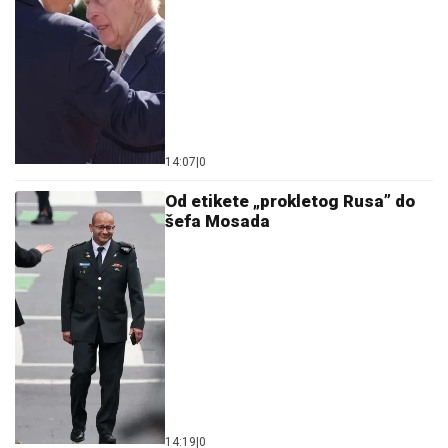
14:07
|
0
Od etikete „prokletog Rusa” do
šefa Mosada
14:19
|
0