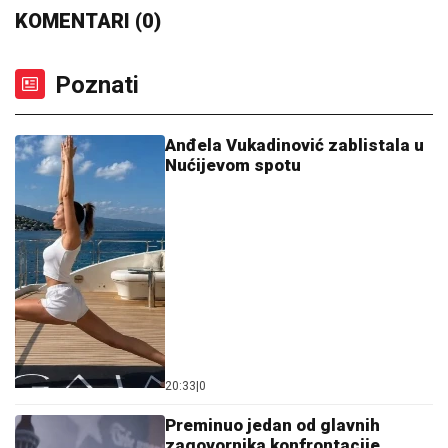
KOMENTARI (0)
Poznati
Anđela Vukadinović zablistala u
Nućijevom spotu
20:33
|
0
Preminuo jedan od glavnih
zagovornika konfrontacije