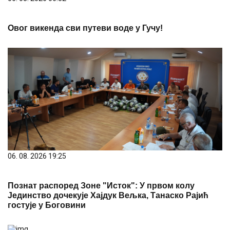
Овог викенда сви путеви воде у Гучу!
06. 08. 2026 19:25
Познат распоред Зоне "Исток": У првом колу
Јединство дочекује Хајдук Вељка, Танаско Рајић
гостује у Боговини