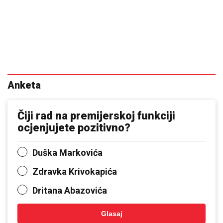
Anketa
Čiji rad na premijerskoj funkciji
ocjenjujete pozitivno?
Duška Markovića
Zdravka Krivokapića
Dritana Abazovića
Glasaj