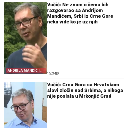
Vučić: Ne znam o čemu bih
razgovarao sa Andrijom
Mandićem, Srbi iz Crne Gore
neka vide ko je uz njih
ANDRIJA MANDIĆ I
15:34
|
0
VLAST U PODGORICI
Vučić: Crna Gora sa Hrvatskom
slavi zločin nad Srbima, a nikoga
nije poslala u Mrkonjić Grad