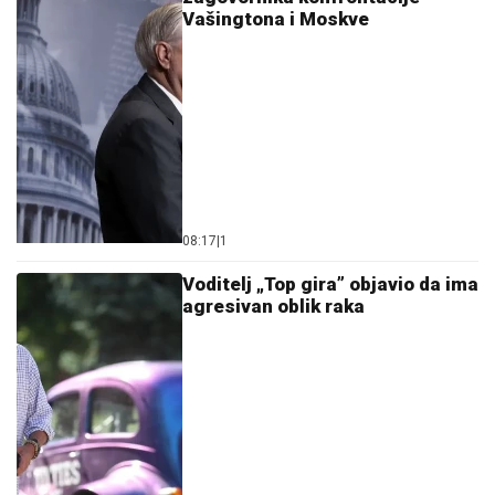
Vašingtona i Moskve
08:17
|
1
Voditelj „Top gira” objavio da ima
agresivan oblik raka