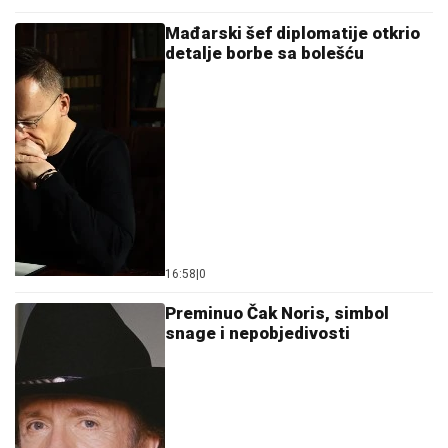
Mađarski šef diplomatije otkrio
detalje borbe sa bolešću
16:58
|
0
Preminuo Čak Noris, simbol
snage i nepobjedivosti