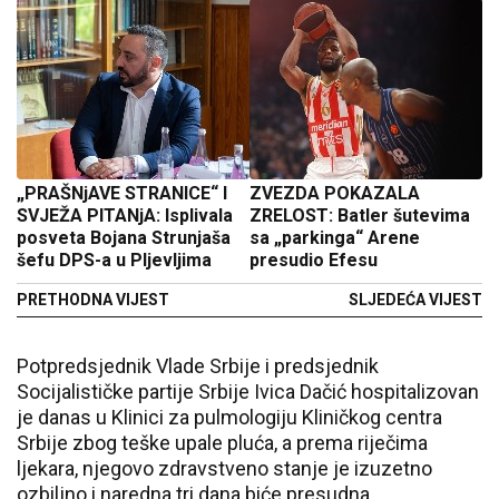
„PRAŠNjAVE STRANICE“ I
ZVEZDA POKAZALA
SVJEŽA PITANjA: Isplivala
ZRELOST: Batler šutevima
posveta Bojana Strunjaša
sa „parkinga“ Arene
šefu DPS-a u Pljevljima
presudio Efesu
PRETHODNA VIJEST
SLJEDEĆA VIJEST
Potpredsjednik Vlade Srbije i predsjednik
Socijalističke partije Srbije Ivica Dačić hospitalizovan
je danas u Klinici za pulmologiju Kliničkog centra
Srbije zbog teške upale pluća, a prema riječima
ljekara, njegovo zdravstveno stanje je izuzetno
ozbiljno i naredna tri dana biće presudna.