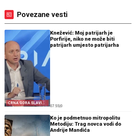
Povezane vesti
Knežević: Moj patrijarh je
Porfirije, niko ne može biti
patrijarh umjesto patrijarha
CRNA GORA SLAVI
07:55
|
0
„OLUJU“
Ko je podmetnuo mitropolitu
Metodiju: Trag novca vodi do
Andrije Mandića