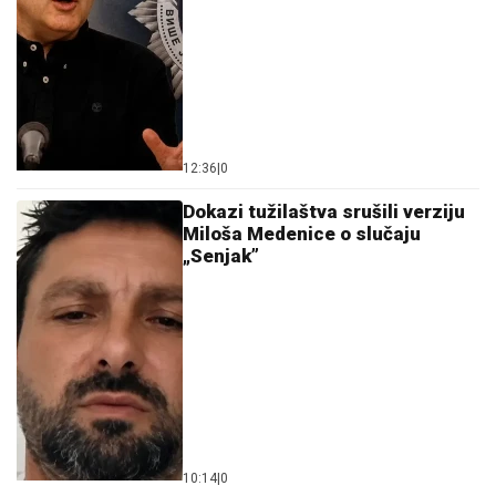
12:36
|
0
Dokazi tužilaštva srušili verziju
Miloša Medenice o slučaju
„Senjak”
10:14
|
0