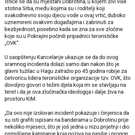
Ističe se da su mještani Dobrotina, u kojem živi više
stotina Srba, među kojima su i roditelji koji
svakodnevno svoju djecu vode u ovaj vrtić, duboko
uznemireni ovakvim događajima i zabrinuti za
bezbjednost, posebno kada se zna za sve zločine
koje su u Pokrajini počinili pripadnici terorističke
„OVK”.
U saopštenju Kancelarije ukazuje se da do ovog
sramnog incidenta dolazi samo dan nakon što je
glavni tužilac u Hagu zatražio po 45 godina robije za
četvoricu lidera terorističke organizacije tzv. OVK, što
dovoljno govori o težini djela koja im se stavljaju na
teret i da je ova zločinačka ideologija i dalje živa na
prostoru KiM.
„Da ovo nije izolovan incident pokazuje i činjenica da
su isti grafiti ispisani na banderama u Dobrotinu prije
nekoliko mjeseci, što je još jedna u nizu prijetnji i dio
osmišljene kampanje koja poziva na nasilje i progon