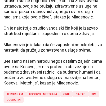
strašno šta se dogodilo. Ovo je obična zdravstvena
ustanova, ovdje se pružaju zdravstvene usluge ne
samo srpskom stanovništvu, nego i svim drugim
nacijama koje ovdje žive”, istakao je Mladenović.
On je najoštrije osudio vandalski čin koji je izazvao
strah kod mještana i zaposlenih u domu zdravlja.
Mladenović je istakao da će zaposleni nepokolebljivo
nastaviti da pružaju zdravstvene usluge svima.
„Ne samo našem narodu nego i ostalim zajednicama
ovdje na Kosovu, jer nas profesija obavezuje da
budemo zdravstveni radnici, da budemo humani i da
pružimo zdravstvenu uslugu svima ovdje na teritoriji
Kosova i Metohije”, kazao je Mladenović.
TERORIZAM
KOSOVO I METOHIJA
SRBI
NAPAD
KIM
DOBROTIN