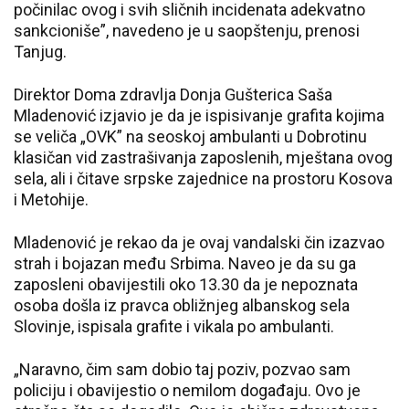
počinilac ovog i svih sličnih incidenata adekvatno
sankcioniše”, navedeno je u saopštenju, prenosi
Tanjug.
Direktor Doma zdravlja Donja Gušterica Saša
Mladenović izjavio je da je ispisivanje grafita kojima
se veliča „OVK” na seoskoj ambulanti u Dobrotinu
klasičan vid zastrašivanja zaposlenih, mještana ovog
sela, ali i čitave srpske zajednice na prostoru Kosova
i Metohije.
Mladenović je rekao da je ovaj vandalski čin izazvao
strah i bojazan među Srbima. Naveo je da su ga
zaposleni obavijestili oko 13.30 da je nepoznata
osoba došla iz pravca obližnjeg albanskog sela
Slovinje, ispisala grafite i vikala po ambulanti.
„Naravno, čim sam dobio taj poziv, pozvao sam
policiju i obavijestio o nemilom događaju. Ovo je