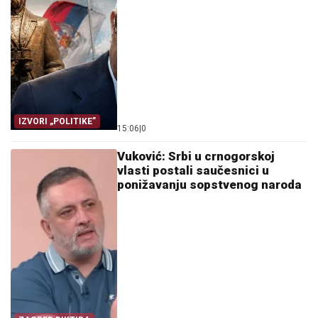
IZVORI „POLITIKE”
15:06
|
0
Vuković: Srbi u crnogorskoj
vlasti postali saučesnici u
ponižavanju sopstvenog naroda