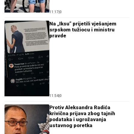
11:17
|
0
Na „Iksu” prijetili vješanjem
srpskom tužiocu i ministru
pravde
11:54
|
0
Protiv Aleksandra Radića
krivična prijava zbog tajnih
podataka i ugrožavanja
ustavnog poretka