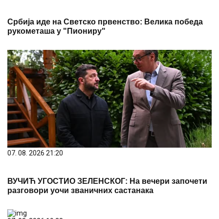
Србија иде на Светско првенство: Велика победа
рукометаша у "Пиониру"
07. 08. 2026 21:20
ВУЧИЋ УГОСТИО ЗЕЛЕНСКОГ: На вечери започети
разговори уочи званичних састанака