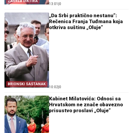
ZAGREB DIKTIRA
13:01
|
0
„Da Srbi praktično nestanu”:
Rečenica Franja Tuđmana koja
otkriva suštinu „Oluje”
BRIONSKI SASTANAK
10:02
|
0
Kabinet Milatovića: Odnosi sa
Hrvatskom ne znače obavezno
prisustvo proslavi „Oluje”