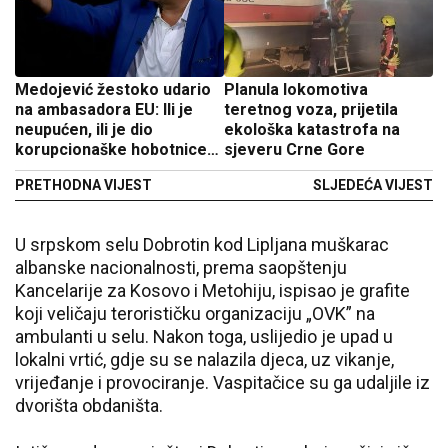
Medojević žestoko udario
Planula lokomotiva
na ambasadora EU: Ili je
teretnog voza, prijetila
neupućen, ili je dio
ekološka katastrofa na
korupcionaške hobotnice
sjeveru Crne Gore
DPS kartela
PRETHODNA VIJEST
SLJEDEĆA VIJEST
U srpskom selu Dobrotin kod Lipljana muškarac
albanske nacionalnosti, prema saopštenju
Kancelarije za Kosovo i Metohiju, ispisao je grafite
koji veličaju terorističku organizaciju „OVK” na
ambulanti u selu. Nakon toga, uslijedio je upad u
lokalni vrtić, gdje su se nalazila djeca, uz vikanje,
vrijeđanje i provociranje. Vaspitačice su ga udaljile iz
dvorišta obdaništa.