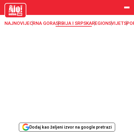
aloonline.
me
NAJNOVIJE
CRNA GORA
SRBIJA I SRPSKA
REGION
SVIJET
SPO
Dodaj kao željeni izvor na google pretrazi