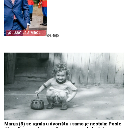
„OLUJA” JE SIMBOL
09:40
|
0
PROGONA
Marija (3) se igrala u dvorištu i samo je nestala: Posle