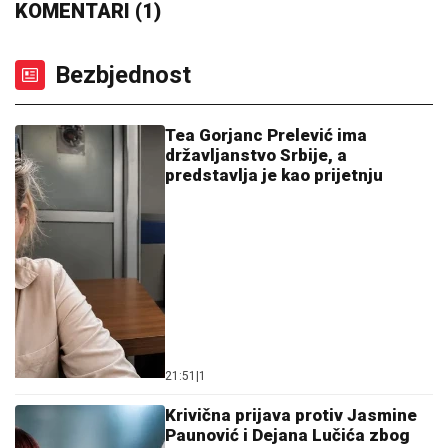
KOMENTARI (1)
Bezbjednost
Tea Gorjanc Prelević ima
državljanstvo Srbije, a
predstavlja je kao prijetnju
21:51
|
1
Krivična prijava protiv Jasmine
Paunović i Dejana Lučića zbog