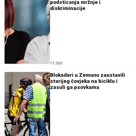
podsticanja mržnje i
diskriminacije
13:26
|
0
Blokaderi u Zemunu zaustavili
starijeg čovjeka na biciklu i
zasuli ga psovkama