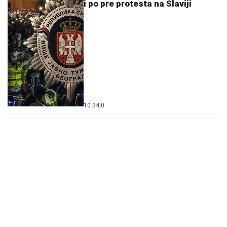
i po pre protesta na Slaviji
10:34
|
0