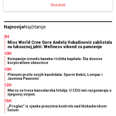
Rezultati
Najnovije
Najčitanije
3H
Miss World Crne Gore Anđela Vukadinović zablistala
na luksuznoj jahti: Wellness vikend za pamćenje
10H
Kompanije između banaka i tržišta kapitala: Šta donose
korporativne obveznice
10H
Plenumi protiv svojih kandidata: Sporni Đokić, Lompar i
Jasmina Paunović
12H
Mercu se trese kancelarska fotelja: U CDU već razgovaraju o
njegovoj smjeni
15H
„Proglas” iz sjenke preuzima kontrolu nad blokaderskom
listom