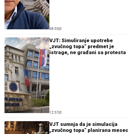
08:55
|
0
VJT: Simuliranje upotrebe
„zvučnog topa” predmet je
istrage, ne građani sa protesta
12:57
|
0
VJT sumnja da je simulacija
„zvučnog topa” planirana mesec