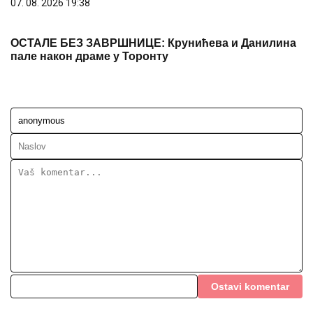
07. 08. 2026 19:38
ОСТАЛЕ БЕЗ ЗАВРШНИЦЕ: Крунићева и Данилина
пале након драме у Торонту
Ostavi komentar