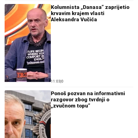
Kolumnista „Danasa” zaprijetio
krvavim krajem vlasti
Aleksandra Vučića
11:03
|
0
Ponoš pozvan na informativni
razgovor zbog tvrdnji o
„zvučnom topu”