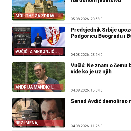
narodnom jedinstvu
MOLITVE ZA ZDRAVLJE
05.08.2026. 20:58
|
0
I USPJEH
Predsjednik Srbije upozo
Podgoricu Beogradu i B
VUČIĆ IZ MRKONJIĆ
04.08.2026. 23:54
|
0
GRADA
Vučić: Ne znam o čemu b
vide ko je uz njih
ANDRIJA MANDIĆ I
04.08.2026. 15:34
|
0
VLAST U PODGORICI
Senad Avdić demolirao na
BEZ IMENA,
04.08.2026. 11:26
|
0
DOKUMENATA I