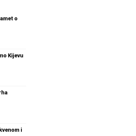
pamet o
smo Kijevu
arha
rkvenom i