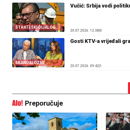
Vučić: Srbija vodi polit
STRATEŠKI DIJALOG
20.07.2026. 12:38
|
0
SA AMERIKOM
Gosti KTV-a vrijeđali gr
SKANDALOZNE
20.07.2026. 09:42
|
1
PORUKE SA KTV-A
Preporučuje