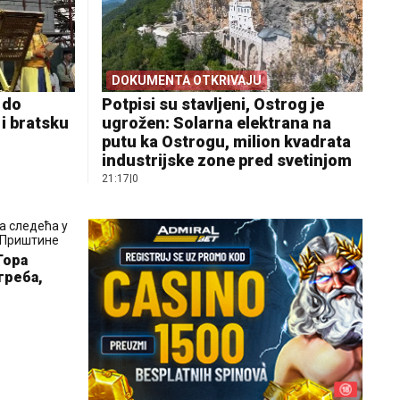
DOKUMENTA OTKRIVAJU
i do
Potpisi su stavljeni, Ostrog je
i bratsku
ugrožen: Solarna elektrana na
putu ka Ostrogu, milion kvadrata
industrijske zone pred svetinjom
21:17
|
0
Гора
греба,