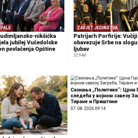
 PALE
ZAVJET JEDINSTVA
budimljansko-nikšićka
Patrijarh Porfirije: Vučij
jela jubilej Vučedolske
obavezuje Srbe na slogu 
on povlačenja Opštine
ljubav
22:54
|
0
Сазнања „Политике”: Црна 
следећа у војном савезу За
Тиране и Приштине
07. 08. 2026 09:14