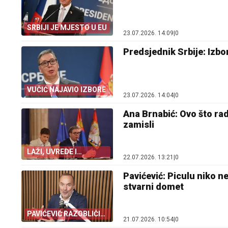
SRBIJI JE MJESTO U EU
23.07.2026. 14:09
|
0
Predsjednik Srbije: Izbo
VUČIĆ NAJAVIO IZBORE
23.07.2026. 14:04
|
0
Ana Brnabić: Ovo što ra
zamisli
LAŽI, UVREDE I
22.07.2026. 13:21
|
0
PRIJETNJE
Pavićević: Piculu niko 
stvarni domet
PAVIĆEVIĆ RAZOBLIČIO
21.07.2026. 10:54
|
0
PICULU