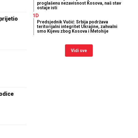
proglašenu nezavisnost Kosova, naš stav
ostaje isti
1D
prijetio
Predsjednik Vučić: Srbija podržava
teritorijalni integritet Ukrajine, zahvalni
smo Kijevu zbog Kosova i Metohije
Vidi sve
rodice