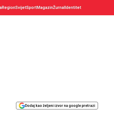
a
Region
Svijet
Sport
Magazin
Žurnal
Identitet
Dodaj kao željeni izvor na google pretrazi