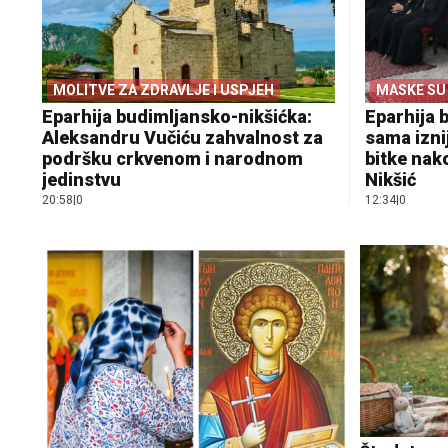
MOLITVE ZA ZDRAVLJE I USPJEH
MASKE SU
Eparhija budimljansko-nikšićka:
Eparhija 
Aleksandru Vučiću zahvalnost za
sama izni
podršku crkvenom i narodnom
bitke nak
jedinstvu
Nikšić
20:58
|
0
12:34
|
0