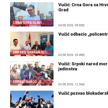
SVJEDOKA
Vučić: Crna Gora sa Hrva
Grad
CRNA GORA SLAVI
04.08.2026. 09:00
|
0
„OLUJU”
Vučić odbacio „policentri
SRPSKO SABRANJE U
03.08.2026. 20:49
|
0
ČIPULJIĆIMA
Vučić: Srpski narod mor
jedinstva
SRPSKI NAROD JE
03.08.2026. 12:26
|
0
JEDAN
Vučić pozvao blokadersku