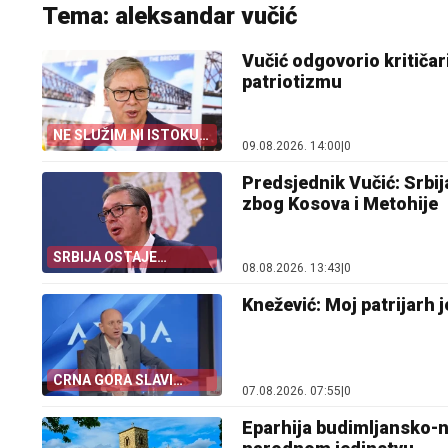
Tema: aleksandar vučić
Vučić odgovorio kritičar
patriotizmu
NE SLUŽIM NI ISTOKU
09.08.2026. 14:00
|
0
NI ZAPADU
Predsjednik Vučić: Srbija
zbog Kosova i Metohije
SRBIJA OSTAJE
08.08.2026. 13:43
|
0
DOSLJEDNA POVELJI
UN
Knežević: Moj patrijarh j
CRNA GORA SLAVI
07.08.2026. 07:55
|
0
„OLUJU“
Eparhija budimljansko-n