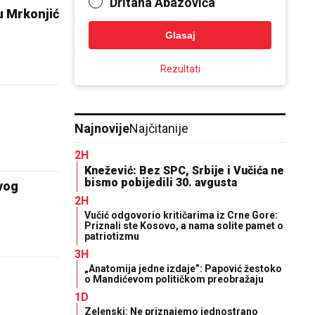
Dritana Abazovića
u Mrkonjić
Glasaj
Rezultati
Najnovije
Najčitanije
2H
Knežević: Bez SPC, Srbije i Vučića ne
bismo pobijedili 30. avgusta
vog
2H
Vučić odgovorio kritičarima iz Crne Gore:
Priznali ste Kosovo, a nama solite pamet o
patriotizmu
3H
„Anatomija jedne izdaje”: Papović žestoko
o Mandićevom političkom preobražaju
1D
Zelenski: Ne priznajemo jednostrano