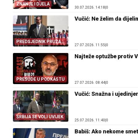
ZNANJE I DJELA
30.07.2026. 14:18
|
0
Vučić: Ne želim da dijel
PREDSJEDNIK PRUŽA
27.07.2026. 11:55
|
0
RUKU
Najteže optužbe protiv 
PRESUDE U PODKASTU
27.07.2026. 08:44
|
0
Vučić: Snažna i ujedinjen
SRBIJA SE VOLI UVIJEK
25.07.2026. 11:40
|
0
Babiš: Ako nekome smeta