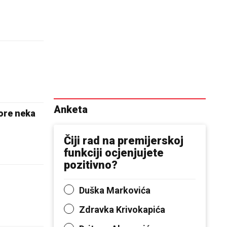
Anketa
ore neka
Čiji rad na premijerskoj
funkciji ocjenjujete
pozitivno?
Duška Markovića
Zdravka Krivokapića