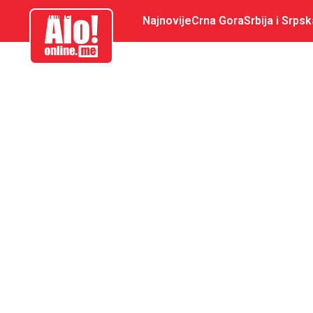
aloonline.me
Najnovije
Crna Gora
Srbija i Srpsk