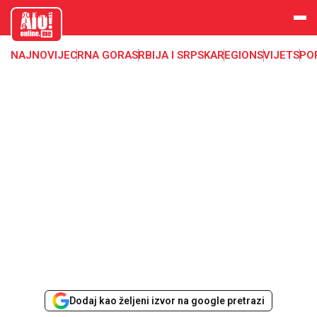
aloonline.
me
NAJNOVIJE
CRNA GORA
SRBIJA I SRPSKA
REGION
SVIJET
SPO
Dodaj kao željeni izvor na google pretrazi