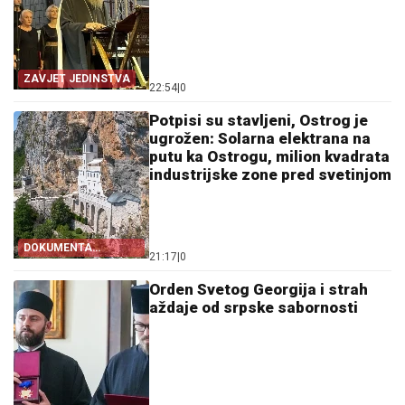
ZAVJET JEDINSTVA
22:54
|
0
Potpisi su stavljeni, Ostrog je
ugrožen: Solarna elektrana na
putu ka Ostrogu, milion kvadrata
industrijske zone pred svetinjom
DOKUMENTA
21:17
|
0
OTKRIVAJU
Orden Svetog Georgija i strah
aždaje od srpske sabornosti