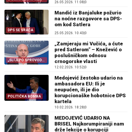
26.05.2026. 11:08
|
0
PITA SATLER
Mandić iz Banjaluke požurio
na noćne razgovore sa DPS-
om kod Satlera
DPS SE VRAĆA
25.05.2026. 10:43
|
0
„Zamjeraju mi Vučića, a ćute
pred Satlerom“ – Knežević o
poslušničkom odnosu
„SLIJEPO SPROVODE
crnogorske vlasti
NAREĐENJA“
12.02.2026. 10:52
|
0
Medojević žestoko udario na
ambasadora EU: Ili je
neupućen, ili je dio
korupcionaške hobotnice DPS
POLITIČKA BOMBA
kartela
10.02.2026. 18:28
|
0
MEDOJEVIĆ UDARIO NA
BRISEL Najkorumpiraniji nam
drže lekcije o korupciji