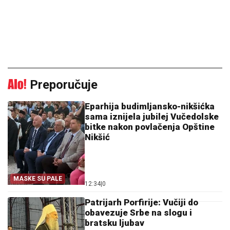
Preporučuje
Eparhija budimljansko-nikšićka
sama iznijela jubilej Vučedolske
bitke nakon povlačenja Opštine
Nikšić
MASKE SU PALE
12:34
|
0
Patrijarh Porfirije: Vučiji do
obavezuje Srbe na slogu i
bratsku ljubav