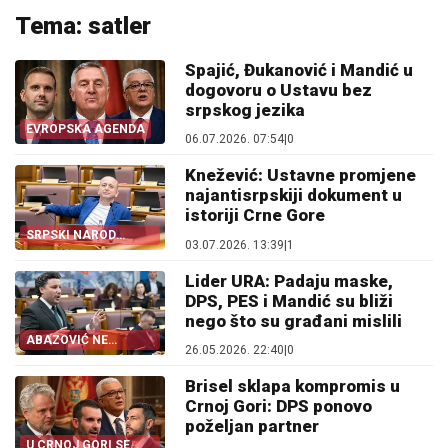
Tema: satler
Spajić, Đukanović i Mandić u
dogovoru o Ustavu bez
srpskog jezika
EVROPSKA AGENDA
06.07.2026. 07:54
|
0
Knežević: Ustavne promjene
najantisrpskiji dokument u
istoriji Crne Gore
SRPSKI NAROD
03.07.2026. 13:39
|
1
PONOVO NA UDARU
Lider URA: Padaju maske,
DPS, PES i Mandić su bliži
nego što su građani mislili
ABAZOVIĆ NE
26.05.2026. 22:40
|
0
TRGUJE
Brisel sklapa kompromis u
Crnoj Gori: DPS ponovo
poželjan partner
U CRNOJ GORI SE