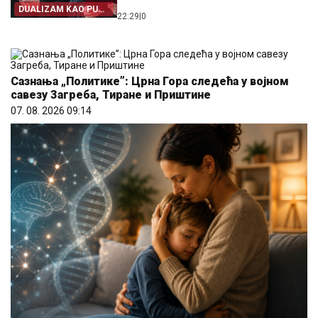
DUALIZAM KAO PUT
22:29
|
0
IZ SRPSTVA
Сазнања „Политике”: Црна Гора следећа у војном
савезу Загреба, Тиране и Приштине
07. 08. 2026 09:14