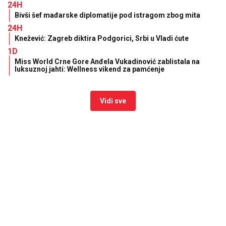
24H
Bivši šef mađarske diplomatije pod istragom zbog mita
24H
Knežević: Zagreb diktira Podgorici, Srbi u Vladi ćute
1D
Miss World Crne Gore Anđela Vukadinović zablistala na
luksuznoj jahti: Wellness vikend za pamćenje
Vidi sve