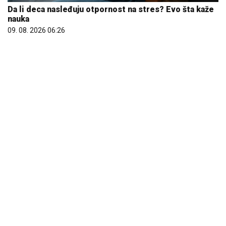
Da li deca nasleđuju otpornost na stres? Evo šta kaže
nauka
09. 08. 2026 06:26
Marija (3) se igrala u dvorištu i samo je nestala: Posle
42 godine otac je pronašao, zanemeo je kada je saznao
gde je bila
06. 08. 2026 09:39