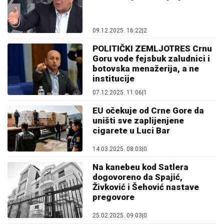
09.12.2025. 16:22
|
2
POLITIČKI ZEMLJOTRES Crnu
Goru vode fejsbuk zaludnici i
botovska menažerija, a ne
institucije
07.12.2025. 11:06
|
1
EU očekuje od Crne Gore da
uništi sve zaplijenjene
cigarete u Luci Bar
14.03.2025. 08:03
|
0
Na kanebeu kod Satlera
dogovoreno da Spajić,
Živković i Šehović nastave
pregovore
25.02.2025. 09:03
|
0