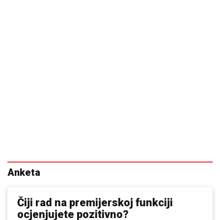
Anketa
Čiji rad na premijerskoj funkciji
ocjenjujete pozitivno?