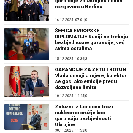
garancije za Ukrajinu nakon
razgovora u Berlinu
16.12.2025. 07:01
|
0
ŠEFICA EVROPSKE
DIPLOMATIJE Rusiji ne trebaju
bezbjednosne garancije, već
svima ostalima
15.12.2025. 10:36
|
3
GARANCIJE ZA ZETU I BOTUN
Vlada usvojila mjere, kolektor
se gasi ako emisije pređu
dozvoljene limite
10.12.2025. 14:45
|
0
Zalužni iz Londona traži
nuklearno oružje kao
garanciju bezbjednosti
Ukrajine
30.11.2025. 11:52
|
0