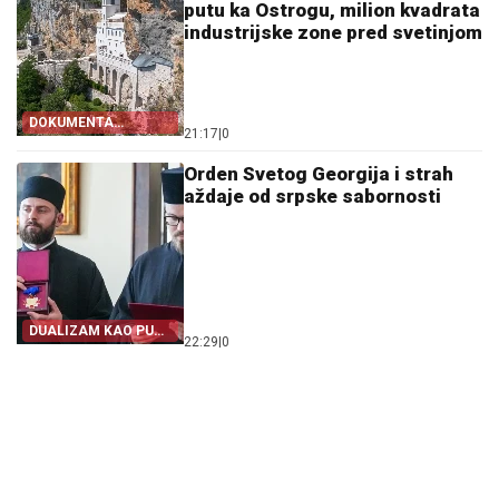
putu ka Ostrogu, milion kvadrata
industrijske zone pred svetinjom
DOKUMENTA
21:17
|
0
OTKRIVAJU
Orden Svetog Georgija i strah
aždaje od srpske sabornosti
DUALIZAM KAO PUT
22:29
|
0
IZ SRPSTVA