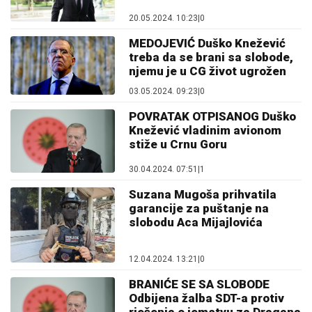
20.05.2024. 10:23
|
0
MEDOJEVIĆ Duško Knežević
treba da se brani sa slobode,
njemu je u CG život ugrožen
03.05.2024. 09:23
|
0
POVRATAK OTPISANOG Duško
Knežević vladinim avionom
stiže u Crnu Goru
30.04.2024. 07:51
|
1
Suzana Mugoša prihvatila
garancije za puštanje na
slobodu Aca Mijajlovića
12.04.2024. 13:21
|
0
BRANIĆE SE SA SLOBODE
Odbijena žalba SDT-a protiv
rješenja o jemstvu za Dragana