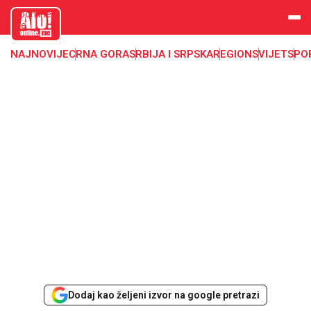
aloonline.
me
NAJNOVIJE
CRNA GORA
SRBIJA I SRPSKA
REGION
SVIJET
SPO
Dodaj kao željeni izvor na google pretrazi