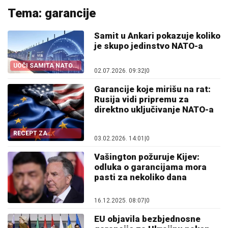
Tema: garancije
Samit u Ankari pokazuje koliko
je skupo jedinstvo NATO-a
UOČI SAMITA NATO-
02.07.2026. 09:32
|
0
A
Garancije koje mirišu na rat:
Rusija vidi pripremu za
direktno uključivanje NATO-a
RECEPT ZA
03.02.2026. 14:01
|
0
ESKALACIJU
Vašington požuruje Kijev:
odluka o garancijama mora
pasti za nekoliko dana
16.12.2025. 08:07
|
0
EU objavila bezbjednosne