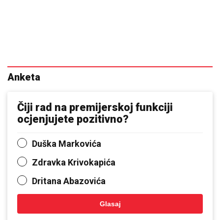
Anketa
Čiji rad na premijerskoj funkciji
ocjenjujete pozitivno?
Duška Markovića
Zdravka Krivokapića
Dritana Abazovića
Glasaj