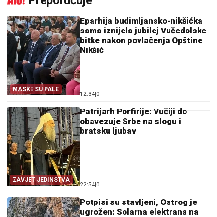
Preporučuje
Eparhija budimljansko-nikšićka
sama iznijela jubilej Vučedolske
bitke nakon povlačenja Opštine
Nikšić
MASKE SU PALE
12:34
|
0
Patrijarh Porfirije: Vučiji do
obavezuje Srbe na slogu i
bratsku ljubav
ZAVJET JEDINSTVA
22:54
|
0
Potpisi su stavljeni, Ostrog je
ugrožen: Solarna elektrana na