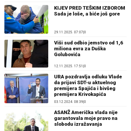
KIJEV PRED TEŠKIM IZBOROM
Sada je loše, a biće još gore
29.11.2025. 07:07
|
0
Viši sud odbio jemstvo od 1,6
miliona evra za Duška
Golubovića
12.11.2025. 17:51
|
0
URA pozdravlja odluku Vlade
da prijavi SDT-u aktuelnog
premijera Spajića i bivšeg
premijera Krivokapića
03.12.2024. 08:39
|
0
ASANŽ Američka vlada nije
garantovala moje pravo na
slobodu izražavanja