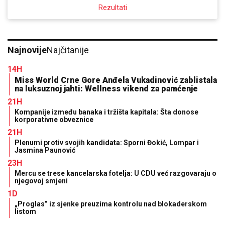
Rezultati
Najnovije
Najčitanije
14H
Miss World Crne Gore Anđela Vukadinović zablistala
na luksuznoj jahti: Wellness vikend za pamćenje
21H
Kompanije između banaka i tržišta kapitala: Šta donose
korporativne obveznice
21H
Plenumi protiv svojih kandidata: Sporni Đokić, Lompar i
Jasmina Paunović
23H
Mercu se trese kancelarska fotelja: U CDU već razgovaraju o
njegovoj smjeni
1D
„Proglas” iz sjenke preuzima kontrolu nad blokaderskom
listom