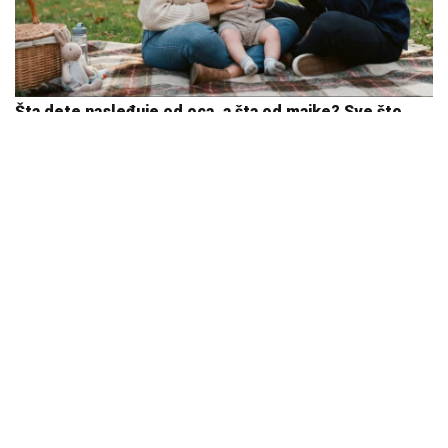
Šta dete nasleđuje od oca, a šta od majke? Sve što
treba da znate o genetici
05. 08. 2026 06:45
Samo da mi dete bude dobro: Danas se majke mole
Svetoj Petki
08. 08. 2026 07:36