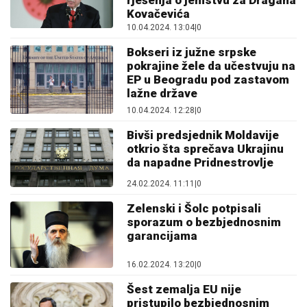
Kovačevića
10.04.2024. 13:04
|
0
Bokseri iz južne srpske
pokrajine žele da učestvuju na
EP u Beogradu pod zastavom
lažne države
10.04.2024. 12:28
|
0
Bivši predsjednik Moldavije
otkrio šta sprečava Ukrajinu
da napadne Pridnestrovlje
24.02.2024. 11:11
|
0
Zelenski i Šolc potpisali
sporazum o bezbjednosnim
garancijama
16.02.2024. 13:20
|
0
Šest zemalja EU nije
pristupilo bezbjednosnim